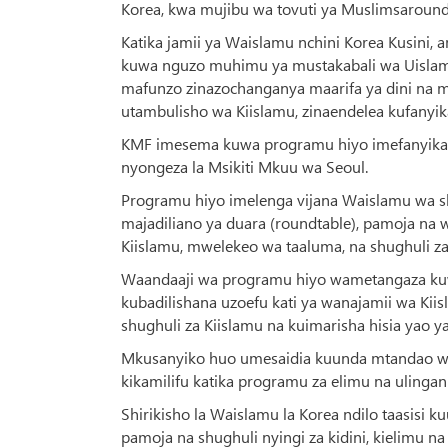
Korea, kwa mujibu wa tovuti ya Muslimsaroun
Katika jamii ya Waislamu nchini Korea Kusini,
kuwa nguzo muhimu ya mustakabali wa Uislamu
mafunzo zinazochanganya maarifa ya dini na ma
utambulisho wa Kiislamu, zinaendelea kufanyik
KMF imesema kuwa programu hiyo imefanyika k
nyongeza la Msikiti Mkuu wa Seoul.
Programu hiyo imelenga vijana Waislamu wa shu
majadiliano ya duara (roundtable), pamoja na
Kiislamu, mwelekeo wa taaluma, na shughuli za v
Waandaaji wa programu hiyo wametangaza kuw
kubadilishana uzoefu kati ya wanajamii wa Kiis
shughuli za Kiislamu na kuimarisha hisia yao 
Mkusanyiko huo umesaidia kuunda mtandao wa 
kikamilifu katika programu za elimu na ulingan
Shirikisho la Waislamu la Korea ndilo taasisi k
pamoja na shughuli nyingi za kidini, kielimu na 