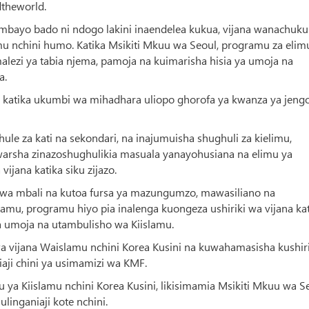
dtheworld.
 ambayo bado ni ndogo lakini inaendelea kukua, vijana wanachuku
 nchini humo. Katika Msikiti Mkuu wa Seoul, programu za elim
lezi ya tabia njema, pamoja na kuimarisha hisia ya umoja na
a.
atika ukumbi wa mihadhara uliopo ghorofa ya kwanza ya jengo
le za kati na sekondari, na inajumuisha shughuli za kielimu,
 warsha zinazoshughulikia masuala yanayohusiana na elimu ya
ijana katika siku zijazo.
a mbali na kutoa fursa ya mazungumzo, mawasiliano na
lamu, programu hiyo pia inalenga kuongeza ushiriki wa vijana ka
ya umoja na utambulisho wa Kiislamu.
vijana Waislamu nchini Korea Kusini na kuwahamasisha kushiri
iaji chini ya usimamizi wa KMF.
uu ya Kiislamu nchini Korea Kusini, likisimamia Msikiti Mkuu wa S
ulinganiaji kote nchini.