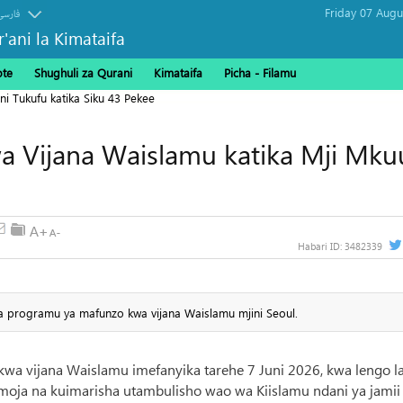
فارسی
r'ani la Kimataifa
ote
Shughuli za Qurani
Kimataifa
Picha‎ - Filamu‎
ni Tukufu katika Siku 43 Pekee
 Vijana Waislamu katika Mji Mku
Habari ID:
3482339
a programu ya mafunzo kwa vijana Waislamu mjini Seoul.
a vijana Waislamu imefanyika tarehe 7 Juni 2026, kwa lengo l
pamoja na kuimarisha utambulisho wao wa Kiislamu ndani ya jamii