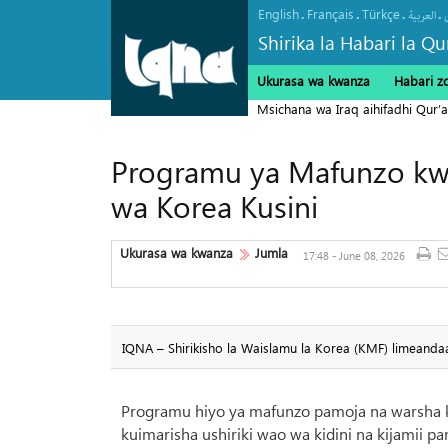
English
Français
Türkçe
.
.
.
.
العربیة
Shirika la Habari la Qu
Ukurasa wa kwanza
Habari z
Msichana wa Iraq aihifadhi Qur’a
Programu ya Mafunzo kwa
wa Korea Kusini
Ukurasa wa kwanza
Jumla
17:48 - June 08, 2026
IQNA – Shirikisho la Waislamu la Korea (KMF) limeanda
Programu hiyo ya mafunzo pamoja na warsha kw
kuimarisha ushiriki wao wa kidini na kijamii 