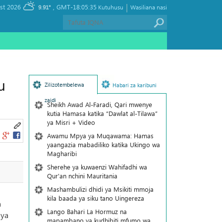
|
, Friday 07 August 2026
GMT-18:05:35
9.91°
Kutuhusu
Wasiliana nasi
u
Zilizotembelewa
Habari za karibuni
zaidi
Sheikh Awad Al-Faradi, Qari mwenye
kutia Hamasa katika “Dawlat al-Tilawa”
ya Misri + Video
Awamu Mpya ya Muqawama: Hamas
yaangazia mabadiliko katika Ukingo wa
Magharibi
Sherehe ya kuwaenzi Wahifadhi wa
Qur'an nchini Mauritania
Mashambulizi dhidi ya Msikiti mmoja
kila baada ya siku tano Uingereza
a
Lango Bahari La Hormuz na
 ya
mapambano ya kudhibiti mfumo wa