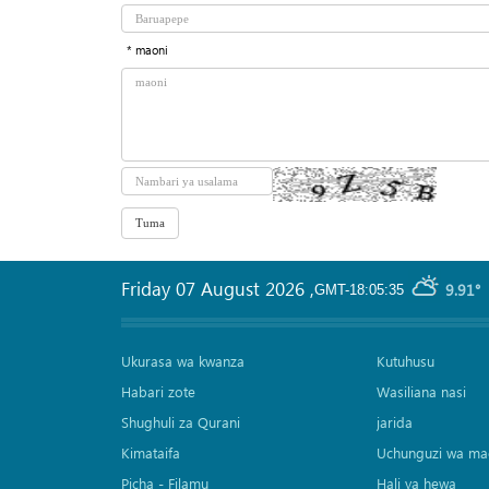
* maoni
Friday 07 August 2026
,
9.91°
GMT-18:05:35
Ukurasa wa kwanza
Kutuhusu
Habari zote
Wasiliana nasi
Shughuli za Qurani
jarida
Kimataifa
Uchunguzi wa ma
Picha‎ - Filamu‎
Hali ya hewa