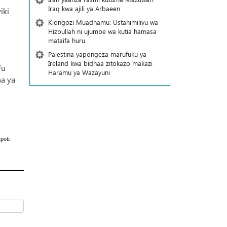
Iraq kwa ajili ya Arbaeen
iki
Kiongozi Muadhamu: Ustahimilivu wa
Hizbullah ni ujumbe wa kutia hamasa
mataifa huru
Palestina yapongeza marufuku ya
Ireland kwa bidhaa zitokazo makazi
fu
Haramu ya Wazayuni
ha ya
poti