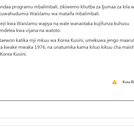
imeandaa programu mbalimbali, zikiwemo khutba za Ijumaa za kila w
li kuwahudumia Waislamu wa mataifa mbalimbali.
mwezi kwa Waislamu wapya na wale wanaotaka kujifunza kuhusu
endelea kwa vijana na watoto.
a Itaewon katika mji mkuu wa Korea Kusini, umekuwa jengo maaru
iwa kwake mwaka 1976, na unatumika kama kituo kikuu cha mais
Korea Kusini.
Kosa Ri