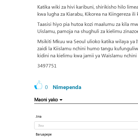
Katika wiki za hivi karibuni, shirikisho hilo l
kwa lugha za Kiarabu, Kikorea na Kiingereza i
Taasisi hiyo pia hutoa kozi maalumu za kila 
Uislamu, pamoja na shughuli za kielimu zinazo
Msikiti Mkuu wa Seoul ulioko katika wilaya y
zaidi la Kiislamu nchini humo tangu kufungul
kidini na kielimu kwa jamii ya Waislamu nchini 
3497751
0
Nimependa
Maoni yako
Jina
Baruapepe