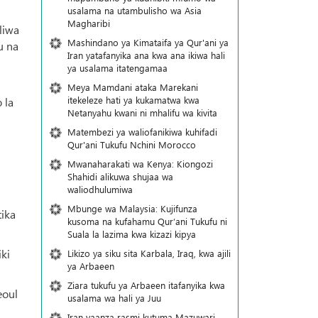
usalama na utambulisho wa Asia
Magharibi
liwa
Mashindano ya Kimataifa ya Qur'ani ya
u na
Iran yatafanyika ana kwa ana ikiwa hali
ya usalama itatengamaa
Meya Mamdani ataka Marekani
itekeleze hati ya kukamatwa kwa
 la
Netanyahu kwani ni mhalifu wa kivita
Matembezi ya waliofanikiwa kuhifadi
Qur'ani Tukufu Nchini Morocco
Mwanaharakati wa Kenya: Kiongozi
Shahidi alikuwa shujaa wa
waliodhulumiwa
Mbunge wa Malaysia: Kujifunza
tika
kusoma na kufahamu Qur’ani Tukufu ni
Suala la lazima kwa kizazi kipya
ki
Likizo ya siku sita Karbala, Iraq, kwa ajili
ya Arbaeen
Ziara tukufu ya Arbaeen itafanyika kwa
eoul
usalama wa hali ya Juu
Iran yaanza rasmi kutuma Mazuwari