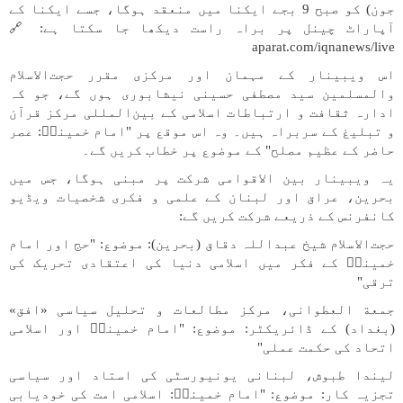
جون) کو صبح 9 بجے ایکنا میں منعقد ہوگا، جسے ایکنا کے
آپاراٹ چینل پر براہ راست دیکھا جا سکتا ہے: 🔗
aparat.com/iqnanews/live
اس ویبینار کے مہمان اور مرکزی مقرر حجت‌الاسلام
والمسلمین سید مصطفی حسینی نیشابوری ہوں گے، جو کہ
ادارہ ثقافت و ارتباطات اسلامی کے بین‌المللی مرکز قرآن
و تبلیغ کے سربراہ ہیں۔ وہ اس موقع پر "امام خمینیؒ: عصر
حاضر کے عظیم مصلح" کے موضوع پر خطاب کریں گے۔
یہ ویبینار بین الاقوامی شرکت پر مبنی ہوگا، جس میں
بحرین، عراق اور لبنان کے علمی و فکری شخصیات ویڈیو
کانفرنس کے ذریعے شرکت کریں گے:
حجت‌الاسلام شیخ عبداللہ دقاق (بحرین): موضوع: "حج اور امام
خمینیؒ کے فکر میں اسلامی دنیا کی اعتقادی تحریک کی
ترقی"
جمعة العطوانی، مرکز مطالعات و تحلیل سیاسی «افق»
(بغداد) کے ڈائریکٹر: موضوع: "امام خمینیؒ اور اسلامی
اتحاد کی حکمت عملی"
لیندا طبوش، لبنانی یونیورسٹی کی استاد اور سیاسی
تجزیہ کار: موضوع: "امام خمینیؒ: اسلامی امت کی خودیابی