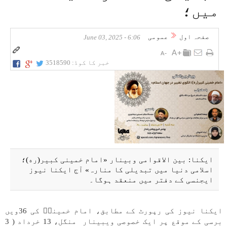
میں؛
صفحہ اول
عمومی
6:06 - June 03, 2025
خبر کا کوڈ:
3518590
ایکنا: بین الاقوامی وبینار «امام خمینی کبیر(ره)؛
اسلامی دنیا میں تبدیلی کا منارہ» آج ایکنا نیوز
ایجنسی کے دفتر میں منعقد ہوگا۔
ایکنا نیوز کی رپورٹ کے مطابق، امام خمینیؒ کی 36ویں
برسی کے موقع پر ایک خصوصی ویبینار منگل، 13 خرداد ( 3