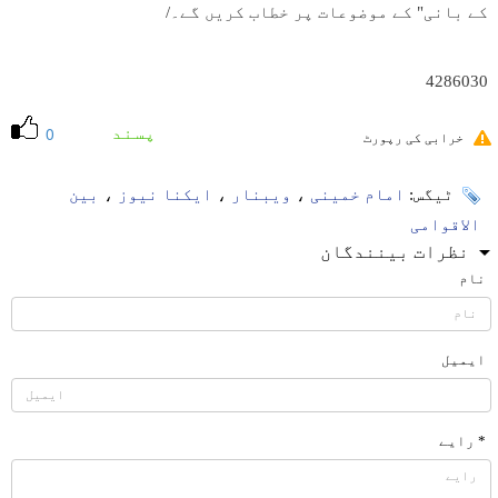
کے بانی" کے موضوعات پر خطاب کریں گے۔/
4286030
پسند
0
خرابی کی رپورٹ
ٹیگس:
امام خمینی
،
ویبنار
،
ایکنا نیوز
،
بین
الاقوامی
نظرات بینندگان
نام
ایمیل
* رایے