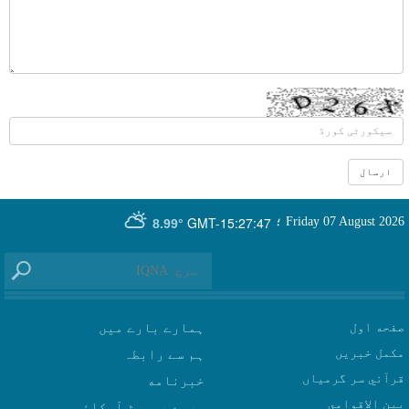
GMT-15:27:47
Friday 07 August 2026
؛
8.99°
صفحه اول
ہمارے بارے میں
مکمل خبریں
ہم سے رابطہ
قرآني سر گرمياں
بين الاقوامي
سروے رپورٹ آرکائیو