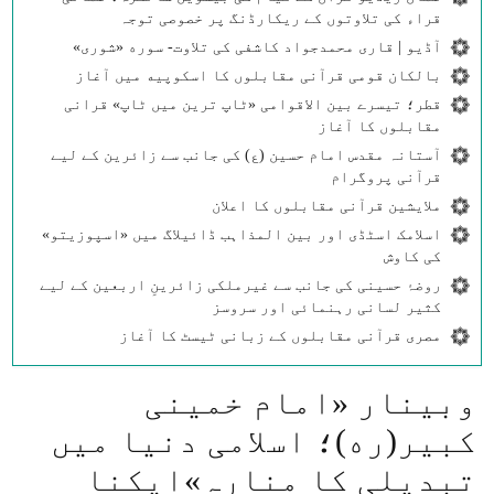
قراء کی تلاوتوں کے ریکارڈنگ پر خصوصی توجہ
آڈیو | قاری محمدجواد کاشفی کی تلاوت- سوره‌‌ «شوری»
بالکان قومی قرآنی مقابلوں کا اسکوپیه میں آغاز
قطر؛ تیسرے بین الاقوامی «ٹاپ ترین میں ٹاپ» قرانی
مقابلوں کا آغاز
آستانہ مقدس امام حسین (ع) کی جانب سے زائرین کے لیے
قرآنی پروگرام
ملایشین قرآنی مقابلوں کا اعلان
اسلامک اسٹڈی اور بین المذاہب ڈائیلاگ میں «اسپوزیتو»
کی کاوش
روضۂ حسینی کی جانب سے غیرملکی زائرینِ اربعین کے لیے
کثیر لسانی رہنمائی اور سروسز
مصری قرآنی مقابلوں کے زبانی ٹیسٹ کا آغاز
وبینار «امام خمینی
کبیر(ره)؛ اسلامی دنیا میں
تبدیلی کا منارہ»ایکنا