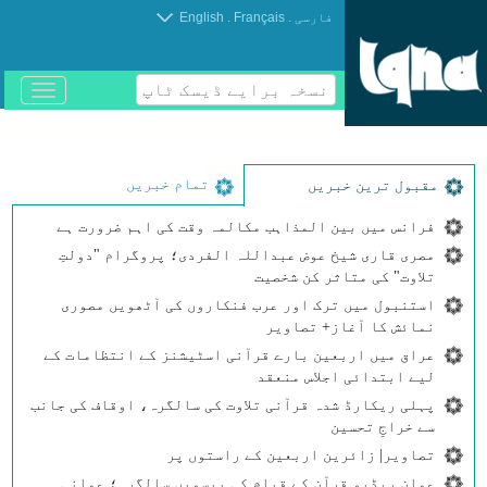
.
.
فارسی
Français
English
نسخہ برایے ڈیسک ٹاپ
باز
و
بسته
کردن
منو
تمام خبریں
مقبول ترین خبریں
فرانس میں بین المذاہب مکالمہ وقت کی اہم ضرورت ہے
مصری قاری شیخ عوض عبداللہ الفردی؛ پروگرام "دولتِ
تلاوت" کی متاثر کن شخصیت
استنبول میں ترک اور عرب فنکاروں کی آٹھویں مصوری
نمائش کا آغاز+ تصاویر
عراق میں اربعین بارے قرآنی اسٹیشنز کے انتظامات کے
لیے ابتدائی اجلاس منعقد
پہلی ریکارڈ شدہ قرآنی تلاوت کی سالگرہ، اوقاف کی جانب
سے خراجِ تحسین
تصاویر| زائرین اربعین کے راستوں پر
عمان ریڈیو قرآن کے قیام کی بیسویں سالگرہ؛ عمانی