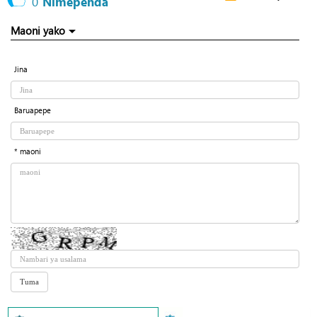
0
Nimependa
Maoni yako
Jina
Baruapepe
* maoni