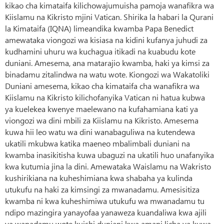
kikao cha kimataifa kilichowajumuisha pamoja wanafikra wa
Kiislamu na Kikristo mjini Vatican. Shirika la habari la Qurani
la Kimataifa (IQNA) limeandika kwamba Papa Benedict
amewataka viongozi wa kisiasa na kidini kufanya juhudi za
kudhamini uhuru wa kuchagua itikadi na kuabudu kote
duniani. Amesema, ana matarajio kwamba, haki ya kimsi za
binadamu zitalindwa na watu wote. Kiongozi wa Wakatoliki
Duniani amesema, kikao cha kimataifa cha wanafikra wa
Kiislamu na Kikristo kilichofanyika Vatican ni hatua kubwa
ya kuelekea kwenye maelewano na kufahamiana kati ya
viongozi wa dini mbili za Kiislamu na Kikristo. Amesema
kuwa hii leo watu wa dini wanabaguliwa na kutendewa
ukatili mkubwa katika maeneo mbalimbali duniani na
kwamba inasikitisha kuwa ubaguzi na ukatili huo unafanyika
kwa kutumia jina la dini. Amewataka Waislamu na Wakristo
kushirikiana na kuheshimiana kwa shabaha ya kulinda
utukufu na haki za kimsingi za mwanadamu. Amesisitiza
kwamba ni kwa kuheshimiwa utukufu wa mwanadamu tu
ndipo mazingira yanayofaa yanaweza kuandaliwa kwa ajili
ya wanadamu wote kuishi duniani kwa amani licha ya kuwa