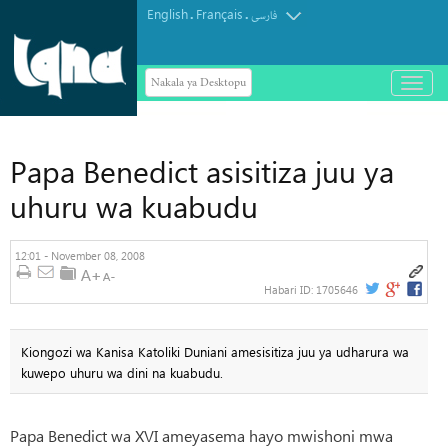
English
Français
.
.
فارسی
Nakala ya Desktopu
باز
و
بسته
کردن
منو
Papa Benedict asisitiza juu ya
uhuru wa kuabudu
12:01 - November 08, 2008
Habari ID:
1705646
Kiongozi wa Kanisa Katoliki Duniani amesisitiza juu ya udharura wa
kuwepo uhuru wa dini na kuabudu.
Papa Benedict wa XVI ameyasema hayo mwishoni mwa