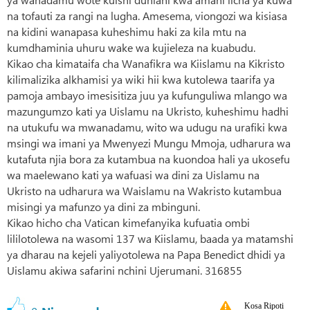
na tofauti za rangi na lugha. Amesema, viongozi wa kisiasa
na kidini wanapasa kuheshimu haki za kila mtu na
kumdhaminia uhuru wake wa kujieleza na kuabudu.
Kikao cha kimataifa cha Wanafikra wa Kiislamu na Kikristo
kilimalizika alkhamisi ya wiki hii kwa kutolewa taarifa ya
pamoja ambayo imesisitiza juu ya kufunguliwa mlango wa
mazungumzo kati ya Uislamu na Ukristo, kuheshimu hadhi
na utukufu wa mwanadamu, wito wa udugu na urafiki kwa
msingi wa imani ya Mwenyezi Mungu Mmoja, udharura wa
kutafuta njia bora za kutambua na kuondoa hali ya ukosefu
wa maelewano kati ya wafuasi wa dini za Uislamu na
Ukristo na udharura wa Waislamu na Wakristo kutambua
misingi ya mafunzo ya dini za mbinguni.
Kikao hicho cha Vatican kimefanyika kufuatia ombi
lililotolewa na wasomi 137 wa Kiislamu, baada ya matamshi
ya dharau na kejeli yaliyotolewa na Papa Benedict dhidi ya
Uislamu akiwa safarini nchini Ujerumani. 316855
Kosa Ripoti