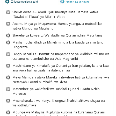
Zilizotembelewa zaidi
Habari za karibuni
Sheikh Awad Al-Faradi, Qari mwenye kutia Hamasa katika
“Dawlat al-Tilawa” ya Misri + Video
Awamu Mpya ya Muqawama: Hamas yaangazia mabadiliko
katika Ukingo wa Magharibi
Sherehe ya kuwaenzi Wahifadhi wa Qur'an nchini Mauritania
Mashambulizi dhidi ya Msikiti mmoja kila baada ya siku tano
Uingereza
Lango Bahari La Hormuz na mapambano ya kudhibiti mfumo wa
usalama na utambulisho wa Asia Magharibi
Mashindano ya Kimataifa ya Qur'ani ya Iran yatafanyika ana kwa
ana ikiwa hali ya usalama itatengamaa
Meya Mamdani ataka Marekani itekeleze hati ya kukamatwa kwa
Netanyahu kwani ni mhalifu wa kivita
Matembezi ya waliofanikiwa kuhifadi Qur'ani Tukufu Nchini
Morocco
Mwanaharakati wa Kenya: Kiongozi Shahidi alikuwa shujaa wa
waliodhulumiwa
Mbunge wa Malaysia: Kujifunza kusoma na kufahamu Qur’ani