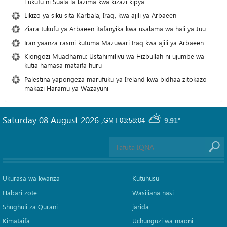
Tukufu ni Suala la lazima kwa kizazi kipya
Likizo ya siku sita Karbala, Iraq, kwa ajili ya Arbaeen
Ziara tukufu ya Arbaeen itafanyika kwa usalama wa hali ya Juu
Iran yaanza rasmi kutuma Mazuwari Iraq kwa ajili ya Arbaeen
Kiongozi Muadhamu: Ustahimilivu wa Hizbullah ni ujumbe wa
kutia hamasa mataifa huru
Palestina yapongeza marufuku ya Ireland kwa bidhaa zitokazo
makazi Haramu ya Wazayuni
Saturday 08 August 2026
,
9.91°
GMT-03:58:04
Ukurasa wa kwanza
Kutuhusu
Habari zote
Wasiliana nasi
Shughuli za Qurani
jarida
Kimataifa
Uchunguzi wa maoni