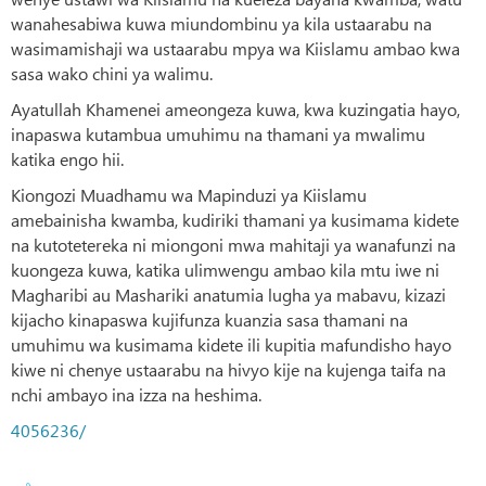
wanahesabiwa kuwa miundombinu ya kila ustaarabu na
wasimamishaji wa ustaarabu mpya wa Kiislamu ambao kwa
sasa wako chini ya walimu.
Ayatullah Khamenei ameongeza kuwa, kwa kuzingatia hayo,
inapaswa kutambua umuhimu na thamani ya mwalimu
katika engo hii.
Kiongozi Muadhamu wa Mapinduzi ya Kiislamu
amebainisha kwamba, kudiriki thamani ya kusimama kidete
na kutotetereka ni miongoni mwa mahitaji ya wanafunzi na
kuongeza kuwa, katika ulimwengu ambao kila mtu iwe ni
Magharibi au Mashariki anatumia lugha ya mabavu, kizazi
kijacho kinapaswa kujifunza kuanzia sasa thamani na
umuhimu wa kusimama kidete ili kupitia mafundisho hayo
kiwe ni chenye ustaarabu na hivyo kije na kujenga taifa na
nchi ambayo ina izza na heshima.
4056236/