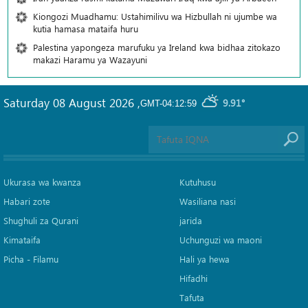
Kiongozi Muadhamu: Ustahimilivu wa Hizbullah ni ujumbe wa
kutia hamasa mataifa huru
Palestina yapongeza marufuku ya Ireland kwa bidhaa zitokazo
makazi Haramu ya Wazayuni
Saturday 08 August 2026
,
9.91°
GMT-04:12:59
Ukurasa wa kwanza
Kutuhusu
Habari zote
Wasiliana nasi
Shughuli za Qurani
jarida
Kimataifa
Uchunguzi wa maoni
Picha‎ - Filamu‎
Hali ya hewa
Hifadhi
Tafuta