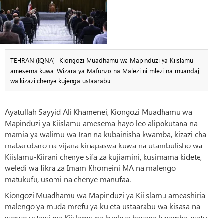
TEHRAN (IQNA)- Kiongozi Muadhamu wa Mapinduzi ya Kiislamu
amesema kuwa, Wizara ya Mafunzo na Malezi ni mlezi na muandaji
wa kizazi chenye kujenga ustaarabu.
Ayatullah Sayyid Ali Khamenei, Kiongozi Muadhamu wa
Mapinduzi ya Kiislamu amesema hayo leo alipokutana na
mamia ya walimu wa Iran na kubainisha kwamba, kizazi cha
mabarobaro na vijana kinapaswa kuwa na utambulisho wa
Kiislamu-Kiirani chenye sifa za kujiamini, kusimama kidete,
weledi wa fikra za Imam Khomeini MA na malengo
matukufu, usomi na chenye manufaa.
Kiongozi Muadhamu wa Mapinduzi ya Kiiislamu ameashiria
malengo ya muda mrefu ya kuleta ustaarabu wa kisasa na
wenye ustawi wa Kiislamu na kueleza bayana kwamba, watu