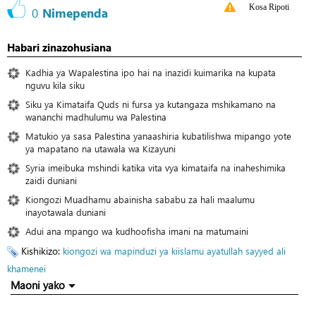
Kosa Ripoti
0
Nimependa
Habari zinazohusiana
Kadhia ya Wapalestina ipo hai na inazidi kuimarika na kupata
nguvu kila siku
Siku ya Kimataifa Quds ni fursa ya kutangaza mshikamano na
wananchi madhulumu wa Palestina
Matukio ya sasa Palestina yanaashiria kubatilishwa mipango yote
ya mapatano na utawala wa Kizayuni
Syria imeibuka mshindi katika vita vya kimataifa na inaheshimika
zaidi duniani
Kiongozi Muadhamu abainisha sababu za hali maalumu
inayotawala duniani
Adui ana mpango wa kudhoofisha imani na matumaini
Kishikizo:
kiongozi wa mapinduzi ya kiislamu
ayatullah sayyed ali
khamenei
Maoni yako