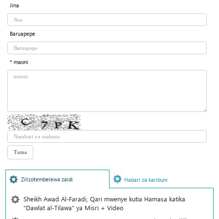
Jina
Baruapepe
* maoni
Zilizotembelewa zaidi
Habari za karibuni
Sheikh Awad Al-Faradi, Qari mwenye kutia Hamasa katika
“Dawlat al-Tilawa” ya Misri + Video