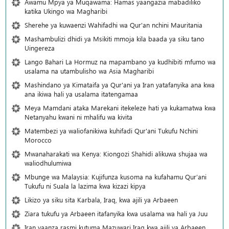
Awamu Mpya ya Muqawama: Hamas yaangazia mabadiliko
katika Ukingo wa Magharibi
Sherehe ya kuwaenzi Wahifadhi wa Qur'an nchini Mauritania
Mashambulizi dhidi ya Msikiti mmoja kila baada ya siku tano
Uingereza
Lango Bahari La Hormuz na mapambano ya kudhibiti mfumo wa
usalama na utambulisho wa Asia Magharibi
Mashindano ya Kimataifa ya Qur'ani ya Iran yatafanyika ana kwa
ana ikiwa hali ya usalama itatengamaa
Meya Mamdani ataka Marekani itekeleze hati ya kukamatwa kwa
Netanyahu kwani ni mhalifu wa kivita
Matembezi ya waliofanikiwa kuhifadi Qur'ani Tukufu Nchini
Morocco
Mwanaharakati wa Kenya: Kiongozi Shahidi alikuwa shujaa wa
waliodhulumiwa
Mbunge wa Malaysia: Kujifunza kusoma na kufahamu Qur’ani
Tukufu ni Suala la lazima kwa kizazi kipya
Likizo ya siku sita Karbala, Iraq, kwa ajili ya Arbaeen
Ziara tukufu ya Arbaeen itafanyika kwa usalama wa hali ya Juu
Iran yaanza rasmi kutuma Mazuwari Iraq kwa ajili ya Arbaeen