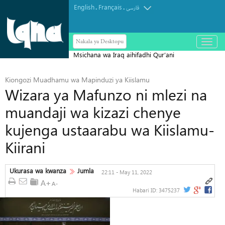
English
Français
.
.
فارسی
Nakala ya Desktopu
باز
و
Msichana wa Iraq aihifadhi Qur’ani
بسته
کردن
Tukufu katika Siku 43 Pekee
منو
Kiongozi Muadhamu wa Mapinduzi ya Kiislamu
Wizara ya Mafunzo ni mlezi na
muandaji wa kizazi chenye
kujenga ustaarabu wa Kiislamu-
Kiirani
Ukurasa wa kwanza
Jumla
22:11 - May 11, 2022
Habari ID:
3475237