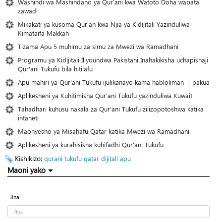
Washindi wa Mashindano ya Qur'ani kwa Watoto Doha wapata
zawadi
Mikakati ya kusoma Qur'an kwa Njia ya Kidijitali Yazinduliwa
Kimataifa Makkah
Tizama Apu 5 muhimu za simu za Mwezi wa Ramadhani
Programu ya Kidijitali Iliyoundwa Pakistani Inahakikisha uchapishaji
Qur'ani Tukufu bila hitilafu
Apu mahiri ya Qur'ani Tukufu ijulikanayo kama habloliman + pakua
Aplikesheni ya Kuhitimisha Qur'ani Tukufu yazinduliwa Kuwait
Tahadhari kuhusu nakala za Qur’ani Tukufu zilizopotoshwa katika
intaneti
Maonyesho ya Misahafu Qatar katika Mwezi wa Ramadhani
Aplikesheni ya kurahisisha kuhifadhi Qur'ani Tukufu
Kishikizo:
qurani tukufu
qatar
dijitali
apu
Maoni yako
Jina