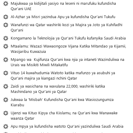
Majukwaa ya kidijitali yasiyo na leseni ni marufuku kufundisha
Qur'ani UAE
Al-Azhar ya Misri yazindua Apu ya kufundisha Qur’ani Tukufu
Wanafunzi wa Qatar washiriki kozi ya Majira ya Joto ya Kuhifadhi
Qur'ani
Kongamano la Teknolojia ya Qur'ani Tukufu kufanyika Saudi Arabia
Mtaalamu: Wazazi Wawaongoze Vijana Katika Mitandao ya Kijamii,
Wasijaribu Kuwazuia
Mpango wa Kujifunza Qur'ani kwa njia ya intaneti Wazinduliwa na
Urais wa Misikiti Miwili Mitakatifu
Vituo 14 kuwahudumia Watoto katika mafunzo ya asubuhi ya
Qur'ani majira ya kiangazi nchini Qatar
Zaidi ya wasichana na wavulana 22,000, washiriki katika
Mashindano ya Qur'ani ya Qatar
Jukwaa la ‘Misbah’ Kufundisha Qur’ani kwa Wasiozungumza
Kiarabu
Ujenzi wa Kituo Kipya cha Kiislamu, na Qur’ani kwa Wanawake
waanza Qatar
Apu mpya ya kufundisha watoto Qur’ani yazinduliwa Saudi Arabia