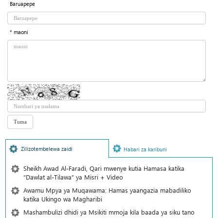
Baruapepe
* maoni
Zilizotembelewa zaidi
Habari za karibuni
Sheikh Awad Al-Faradi, Qari mwenye kutia Hamasa katika
“Dawlat al-Tilawa” ya Misri + Video
Awamu Mpya ya Muqawama: Hamas yaangazia mabadiliko
katika Ukingo wa Magharibi
Mashambulizi dhidi ya Msikiti mmoja kila baada ya siku tano