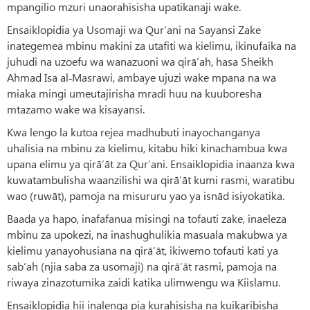
mpangilio mzuri unaorahisisha upatikanaji wake.
Ensaiklopidia ya Usomaji wa Qur’ani na Sayansi Zake
inategemea mbinu makini za utafiti wa kielimu, ikinufaika na
juhudi na uzoefu wa wanazuoni wa qirā’ah, hasa Sheikh
Ahmad Isa al‑Masrawi, ambaye ujuzi wake mpana na wa
miaka mingi umeutajirisha mradi huu na kuuboresha
mtazamo wake wa kisayansi.
Kwa lengo la kutoa rejea madhubuti inayochanganya
uhalisia na mbinu za kielimu, kitabu hiki kinachambua kwa
upana elimu ya qirā’āt za Qur’ani. Ensaiklopidia inaanza kwa
kuwatambulisha waanzilishi wa qirā’āt kumi rasmi, waratibu
wao (ruwāt), pamoja na misururu yao ya isnād isiyokatika.
Baada ya hapo, inafafanua misingi na tofauti zake, inaeleza
mbinu za upokezi, na inashughulikia masuala makubwa ya
kielimu yanayohusiana na qirā’āt, ikiwemo tofauti kati ya
sab‘ah (njia saba za usomaji) na qirā’āt rasmi, pamoja na
riwaya zinazotumika zaidi katika ulimwengu wa Kiislamu.
Ensaiklopidia hii inalenga pia kurahisisha na kuikaribisha