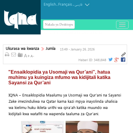
English
Français
.
.
فارسی
Nakala ya Desktopu
باز
و
بسته
کردن
منو
Ukurasa wa kwanza
Jumla
15:49 - January 26, 2026
Habari ID:
3481848
"Ensaiklopidia ya Usomaji wa Qur’ani”, hatua
muhimu ya kuingiza mfumo wa kidijitali katika
Sayansi za Qur’ani
IQNA – Ensaiklopidia Maalumu ya Usomaji wa Qur’ani na Sayansi
Zake imezinduliwa na Qatar kama kazi mpya inayolinda uhalisia
wa kielimu huku ikileta urithi wa qira’ah katika muundo wa
kidijitali kwa watafiti na wapenda taaluma za Qur’ani.