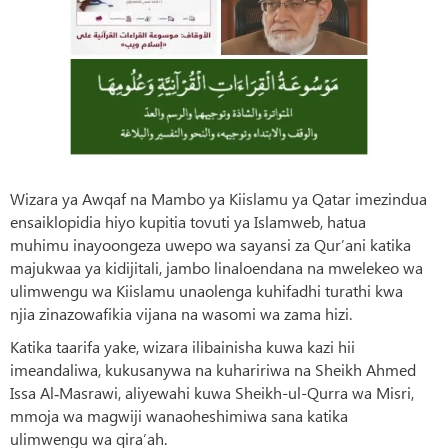
Wizara ya Awqaf na Mambo ya Kiislamu ya Qatar imezindua
ensaiklopidia hiyo kupitia tovuti ya Islamweb, hatua
muhimu inayoongeza uwepo wa sayansi za Qur’ani katika
majukwaa ya kidijitali, jambo linaloendana na mwelekeo wa
ulimwengu wa Kiislamu unaolenga kuhifadhi turathi kwa
njia zinazowafikia vijana na wasomi wa zama hizi.
Katika taarifa yake, wizara ilibainisha kuwa kazi hii
imeandaliwa, kukusanywa na kuhaririwa na Sheikh Ahmed
Issa Al‑Masrawi, aliyewahi kuwa Sheikh-ul-Qurra wa Misri,
mmoja wa magwiji wanaoheshimiwa sana katika
ulimwengu wa qira’ah.