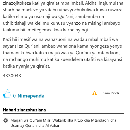
zinazojitokeza kati ya qirā’āt mbalimbali. Aidha, inajumuisha
sharh na maelezo ya vitabu vinavyochukuliwa kuwa ruwaza
katika elimu ya usomaji wa Qur’ani, sambamba na
uthibitishaji wa kielimu kuhusu vyanzo na misingi ambayo
taaluma hii imeitegemea kwa karne nyingi.
Kazi hii imesifiwa na wanazuoni na wadau mbalimbali wa
sayansi za Qur’ani, ambao wanaiona kama nyongeza yenye
thamani kubwa katika majukwaa ya Qur’ani ya mtandaoni,
na mchango muhimu katika kuendeleza utafiti wa kisayansi
katika nyanja ya qirā’āt.
4330043
Kosa Ripoti
0
Nimependa
Habari zinazohusiana
Maqari wa Qur’ani Misri Wakaribisha Kituo cha Mtandaoni cha
Usomaji Qur’ani cha Al‑Azhar