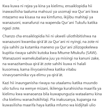
Kwa kuwa ni rejea ya kina ya kielimu, ensaiklopidia hii
inawasilisha taaluma mahsusi ya usomaji wa Qur’ani kwa
mtazamo wa kisasa na wa kimfumo, ikijibu mahitaji ya
wanazuoni, wanafunzi na wapenda Qur’ani Tukufu katika
ngazi zote.
Chanzo cha ensaiklopidia hii ni ukweli uliothibitishwa na
wanazuoni kwamba qirā’āt za Qur’ani ni nyingi, na zote ni
njia sahihi za kutamka maneno ya Qur’ani zilizopokelewa
kupitia riwaya sahihi kutoka kwa Mtume Mtukufu (SAW).
Wanazuoni wamekubaliana juu ya misingi na kanuni zake,
na wanazitambua qirā’āt zote sahihi kuwa ni halali
kusomwa, kama ilivyoainishwa katika vitabu
vinavyoaminika vya elimu ya qirā’āt.
Kazi hii inaunganisha riwaya na utaalamu katika muundo
ulio tulivu na wenye mizani, ikilenga kurahisisha maarifa ya
kielimu kwa wanaoanza bila kuwapunguzia wataalamu kina
cha kielimu wanachokihitaji. Pia inakusanya, kupanga na
kuwasilisha maarifa haya katika mfumo wa kidijitali ulio