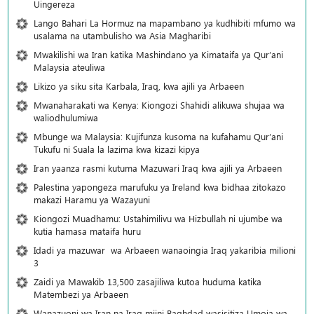
Uingereza
Lango Bahari La Hormuz na mapambano ya kudhibiti mfumo wa
usalama na utambulisho wa Asia Magharibi
Mwakilishi wa Iran katika Mashindano ya Kimataifa ya Qur’ani
Malaysia ateuliwa
Likizo ya siku sita Karbala, Iraq, kwa ajili ya Arbaeen
Mwanaharakati wa Kenya: Kiongozi Shahidi alikuwa shujaa wa
waliodhulumiwa
Mbunge wa Malaysia: Kujifunza kusoma na kufahamu Qur’ani
Tukufu ni Suala la lazima kwa kizazi kipya
Iran yaanza rasmi kutuma Mazuwari Iraq kwa ajili ya Arbaeen
Palestina yapongeza marufuku ya Ireland kwa bidhaa zitokazo
makazi Haramu ya Wazayuni
Kiongozi Muadhamu: Ustahimilivu wa Hizbullah ni ujumbe wa
kutia hamasa mataifa huru
Idadi ya mazuwar wa Arbaeen wanaoingia Iraq yakaribia milioni
3
Zaidi ya Mawakib 13,500 zasajiliwa kutoa huduma katika
Matembezi ya Arbaeen
Wanazuoni wa Iran na Iraq mjini Baghdad wasisitiza Umoja wa