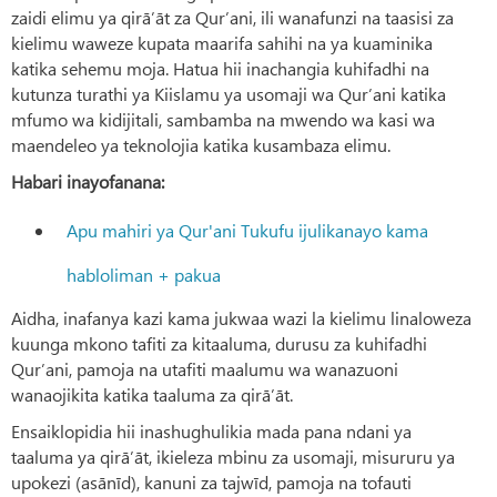
zaidi elimu ya qirā’āt za Qur’ani, ili wanafunzi na taasisi za
kielimu waweze kupata maarifa sahihi na ya kuaminika
katika sehemu moja. Hatua hii inachangia kuhifadhi na
kutunza turathi ya Kiislamu ya usomaji wa Qur’ani katika
mfumo wa kidijitali, sambamba na mwendo wa kasi wa
maendeleo ya teknolojia katika kusambaza elimu.
Habari inayofanana:
Apu mahiri ya Qur'ani Tukufu ijulikanayo kama
habloliman + pakua
Aidha, inafanya kazi kama jukwaa wazi la kielimu linaloweza
kuunga mkono tafiti za kitaaluma, durusu za kuhifadhi
Qur’ani, pamoja na utafiti maalumu wa wanazuoni
wanaojikita katika taaluma za qirā’āt.
Ensaiklopidia hii inashughulikia mada pana ndani ya
taaluma ya qirā’āt, ikieleza mbinu za usomaji, misururu ya
upokezi (asānīd), kanuni za tajwīd, pamoja na tofauti