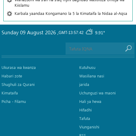
Kiislamu
Karbala yaandaa Kongamano la 5 la Kimataifa la Nidaa al-Aqsa
Sunday 09 August 2026
,
9.91°
GMT-13:57:42
Ukurasa wa kwanza
Kutuhusu
Habari zote
Wasiliana nasi
Shughuli za Qurani
jarida
Kimataifa
Uchunguzi wa maoni
Picha‎ - Filamu‎
Hali ya hewa
Hifadhi
Tafuta
Viunganishi
RSS