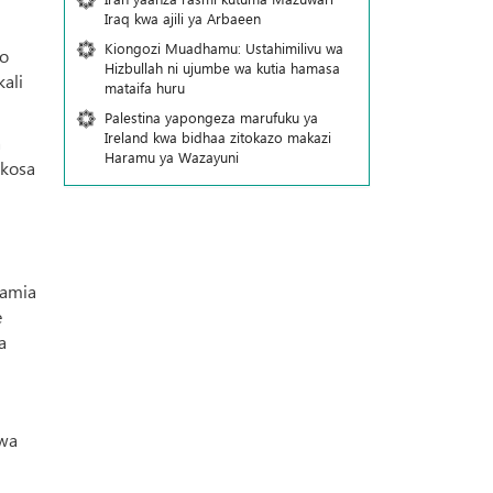
Iraq kwa ajili ya Arbaeen
Kiongozi Muadhamu: Ustahimilivu wa
to
Hizbullah ni ujumbe wa kutia hamasa
ali
mataifa huru
Palestina yapongeza marufuku ya
Ireland kwa bidhaa zitokazo makazi
a
Haramu ya Wazayuni
 kosa
mamia
e
a
iwa
.