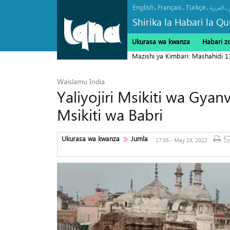
English
Français
Türkçe
.
.
.
.
العربیة
Shirika la Habari la Qu
Ukurasa wa kwanza
Habari z
Mazishi ya Kimbari: Mashahidi 
Waislamu India
Yaliyojiri Msikiti wa Gyanv
Msikiti wa Babri
Ukurasa wa kwanza
Jumla
17:36 - May 19, 2022