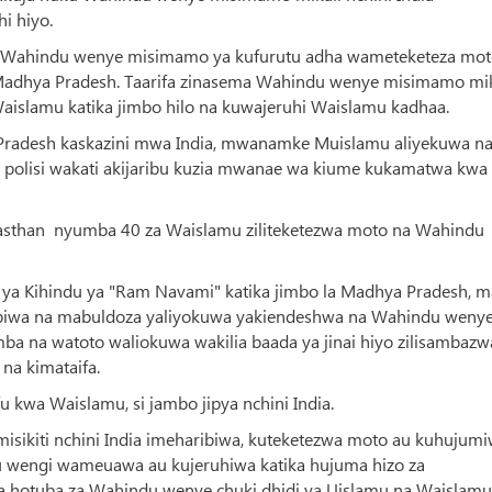
i hiyo.
tan, Wahindu wenye misimamo ya kufurutu adha wameteketeza mo
a Madhya Pradesh. Taarifa zinasema Wahindu wenye misimamo mik
islamu katika jimbo hilo na kuwajeruhi Waislamu kadhaa.
r Pradesh kaskazini mwa India, mwanamke Muislamu aliyekuwa n
a polisi wakati akijaribu kuzia mwanae wa kiume kukamatwa kwa
Rajasthan nyumba 40 za Waislamu ziliteketezwa moto na Wahindu
he ya Kihindu ya "Ram Navami" katika jimbo la Madhya Pradesh, 
ibiwa na mabuldoza yaliyokuwa yakiendeshwa na Wahindu weny
mba na watoto waliokuwa wakilia baada ya jinai hiyo zilisambazw
 na kimataifa.
u kwa Waislamu, si jambo jipya nchini India.
 misikiti nchini India imeharibiwa, kuteketezwa moto au kuhujum
wengi wameuawa au kujeruhiwa katika hujuma hizo za
 ya hotuba za Wahindu wenye chuki dhidi ya Uislamu na Waislamu