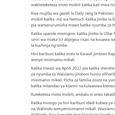
wakiteteketeza moto msikiti katika kati mwa nch
Kwa mujibu wa gazeti la Daily Jang la Pakis
msikiti katika mji wa Nemuch katika jimbo l
pia wamevurumisha mawe katika nyumba za Wa
Katika upande mwingine, katika jimbo la Utta
umri wa miaka 53 alipigwa risasi na kuuawa n
la kuchinja ng'ombe.
Hivi karibuni katika eneo la Karauli jimboni 
wenye misimamo mikali.
Katika mwezi wa Aprili 2022 pia katika shere
ya nyumba za Waislamu jimboni humo zilihar
misimamo mikali. Picha za familia zisizo na yu
katika mitandao ya kijamii na kulaaniwa kieneo
Kuteketeza moto msikiti, ambalo ni eneo takatif
Katika miongo ya hivi karibuni idadi kubwa ya
na Wahindu wenyemisimamo mikali. Waislamu 
Wahindu. Kwa kawaida jinai hizo hujiri baada