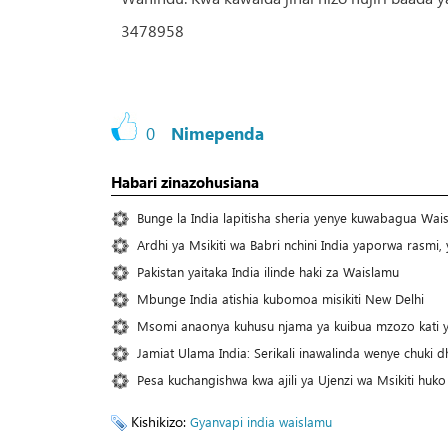
3478958
0
Nimependa
Habari zinazohusiana
Bunge la India lapitisha sheria yenye kuwabagua Wai
Ardhi ya Msikiti wa Babri nchini India yaporwa rasmi
Pakistan yaitaka India ilinde haki za Waislamu
Mbunge India atishia kubomoa misikiti New Delhi
Msomi anaonya kuhusu njama ya kuibua mzozo kati y
Jamiat Ulama India: Serikali inawalinda wenye chuki 
Pesa kuchangishwa kwa ajili ya Ujenzi wa Msikiti huko
Kishikizo:
Gyanvapi
india
waislamu