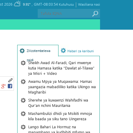
|
, Thursday 06 August 2026
GMT-08:03:54
9.91°
Kutuhusu
Wasiliana nasi
Zilizotembelewa
Habari za karibuni
zaidi
Sheikh Awad Al-Faradi, Qari mwenye
kutia Hamasa katika “Dawlat al-Tilawa”
ya Misri + Video
Awamu Mpya ya Muqawama: Hamas
yaangazia mabadiliko katika Ukingo wa
Magharibi
Sherehe ya kuwaenzi Wahifadhi wa
Qur'an nchini Mauritania
Mashambulizi dhidi ya Msikiti mmoja
kila baada ya siku tano Uingereza
Lango Bahari La Hormuz na
mapambano ya kudhibiti mfumo wa