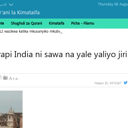
فارسی
r'ani la Kimataifa
ote
Shughuli za Qurani
Kimataifa
Picha‎ - Filamu‎
112 wazikwa katika mkusanyiko mkubwa Gaza
api India ni sawa na yale yaliyo jiri
Habari ID:
3475267