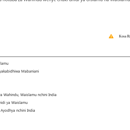
Kosa Ri
slamu
, yakabidhiwa Mabaniani
a Wahindu, Waislamu nchini India
dhidi ya Waislamu
 Ayodhya nchini India