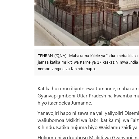
TEHRAN (IQNA)- Mahakama Kilele ya India imebatilisha
jamaa katika msikiti wa Karne ya 17 kaskazini mwa Ind
nembo zingine za Kihindu hapo.
Katika hukumu iliyotolewa Jumanne, mahakama
Gyanvapi jimboni Uttar Pradesh na kwamba mab
hiyo itaendelea Jumanne.
Yanayojiri hapo ni sawa na yali yaliyojiri Di
waliubomoa Msikiti wa Babri katika mji wa Fa
Kihindu. Katika hujuma hiyo Waislamu zaidi ya
Hukumu hiiyo kuuhusu Msikiti wa Gyanvapi in