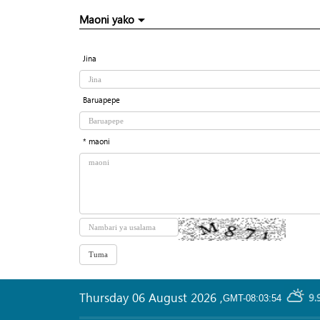
Maoni yako
Jina
Baruapepe
* maoni
Thursday 06 August 2026
,
9.
GMT-08:03:54