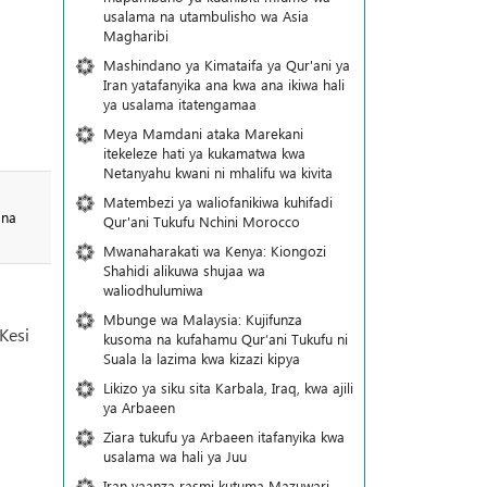
usalama na utambulisho wa Asia
Magharibi
Mashindano ya Kimataifa ya Qur'ani ya
Iran yatafanyika ana kwa ana ikiwa hali
ya usalama itatengamaa
Meya Mamdani ataka Marekani
itekeleze hati ya kukamatwa kwa
Netanyahu kwani ni mhalifu wa kivita
a
Matembezi ya waliofanikiwa kuhifadi
 na
Qur'ani Tukufu Nchini Morocco
Mwanaharakati wa Kenya: Kiongozi
Shahidi alikuwa shujaa wa
waliodhulumiwa
Mbunge wa Malaysia: Kujifunza
Kesi
kusoma na kufahamu Qur’ani Tukufu ni
Suala la lazima kwa kizazi kipya
Likizo ya siku sita Karbala, Iraq, kwa ajili
ya Arbaeen
Ziara tukufu ya Arbaeen itafanyika kwa
usalama wa hali ya Juu
Iran yaanza rasmi kutuma Mazuwari