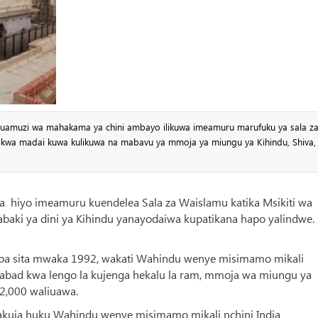
 uamuzi wa mahakama ya chini ambayo ilikuwa imeamuru marufuku ya sala z
ia kwa madai kuwa kulikuwa na mabavu ya mmoja ya miungu ya Kihindu, Shiva,
 hiyo imeamuru kuendelea Sala za Waislamu katika Msikiti wa
aki ya dini ya Kihindu yanayodaiwa kupatikana hapo yalindwe. 
semba sita mwaka 1992, wakati Wahindu wenye misimamo mikali
izabad kwa lengo la kujenga hekalu la ram, mmoja wa miungu ya
 2,000 waliuawa.
akuja huku Wahindu wenye misimamo mikali nchini India