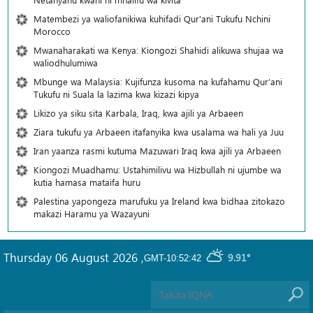
Matembezi ya waliofanikiwa kuhifadi Qur'ani Tukufu Nchini
Morocco
Mwanaharakati wa Kenya: Kiongozi Shahidi alikuwa shujaa wa
waliodhulumiwa
Mbunge wa Malaysia: Kujifunza kusoma na kufahamu Qur’ani
Tukufu ni Suala la lazima kwa kizazi kipya
Likizo ya siku sita Karbala, Iraq, kwa ajili ya Arbaeen
Ziara tukufu ya Arbaeen itafanyika kwa usalama wa hali ya Juu
Iran yaanza rasmi kutuma Mazuwari Iraq kwa ajili ya Arbaeen
Kiongozi Muadhamu: Ustahimilivu wa Hizbullah ni ujumbe wa
kutia hamasa mataifa huru
Palestina yapongeza marufuku ya Ireland kwa bidhaa zitokazo
makazi Haramu ya Wazayuni
Thursday 06 August 2026
,
9.91°
GMT-10:52:42