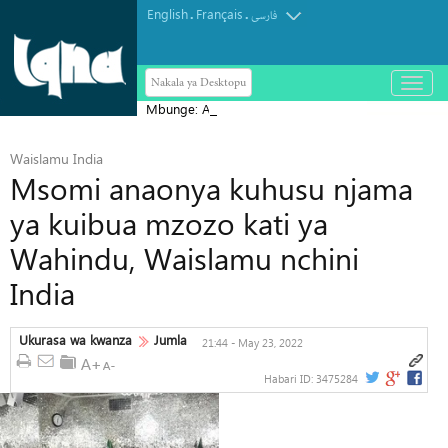
English
Français
.
.
فارسی
Nakala ya Desktopu
باز
و
Mbunge: Arbaeen ni kielelezo cha
بسته
کردن
ujumbe wa kudumu wa Ashura
منو
Waislamu India
Msomi anaonya kuhusu njama
ya kuibua mzozo kati ya
Wahindu, Waislamu nchini
India
Ukurasa wa kwanza
Jumla
21:44 - May 23, 2022
Habari ID:
3475284