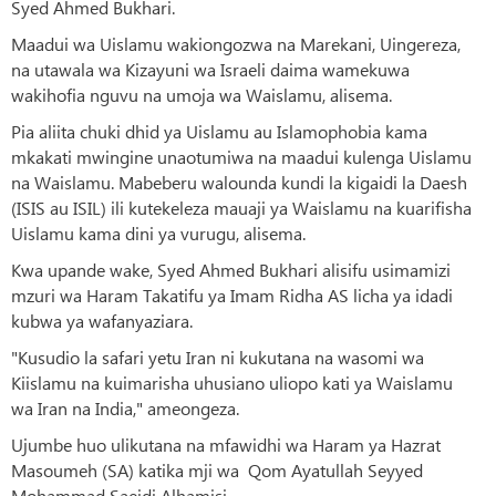
Syed Ahmed Bukhari.
Maadui wa Uislamu wakiongozwa na Marekani, Uingereza,
na utawala wa Kizayuni wa Israeli daima wamekuwa
wakihofia nguvu na umoja wa Waislamu, alisema.
Pia aliita chuki dhid ya Uislamu au Islamophobia kama
mkakati mwingine unaotumiwa na maadui kulenga Uislamu
na Waislamu. Mabeberu walounda kundi la kigaidi la Daesh
(ISIS au ISIL) ili kutekeleza mauaji ya Waislamu na kuarifisha
Uislamu kama dini ya vurugu, alisema.
Kwa upande wake, Syed Ahmed Bukhari alisifu usimamizi
mzuri wa Haram Takatifu ya Imam Ridha AS licha ya idadi
kubwa ya wafanyaziara.
"Kusudio la safari yetu Iran ni kukutana na wasomi wa
Kiislamu na kuimarisha uhusiano uliopo kati ya Waislamu
wa Iran na India," ameongeza.
Ujumbe huo ulikutana na mfawidhi wa Haram ya Hazrat
Masoumeh (SA) katika mji wa Qom Ayatullah Seyyed
Mohammad Saeidi Alhamisi.