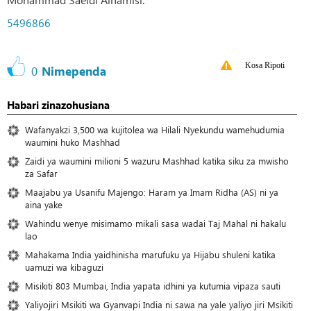
5496866
Kosa Ripoti
0
Nimependa
Habari zinazohusiana
Wafanyakzi 3,500 wa kujitolea wa Hilali Nyekundu wamehudumia
waumini huko Mashhad
Zaidi ya waumini milioni 5 wazuru Mashhad katika siku za mwisho
za Safar
Maajabu ya Usanifu Majengo: Haram ya Imam Ridha (AS) ni ya
aina yake
Wahindu wenye misimamo mikali sasa wadai Taj Mahal ni hakalu
lao
Mahakama India yaidhinisha marufuku ya Hijabu shuleni katika
uamuzi wa kibaguzi
Misikiti 803 Mumbai, India yapata idhini ya kutumia vipaza sauti
Yaliyojiri Msikiti wa Gyanvapi India ni sawa na yale yaliyo jiri Msikiti