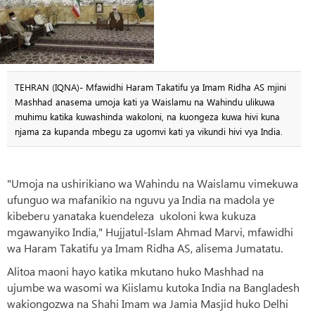
TEHRAN (IQNA)- Mfawidhi Haram Takatifu ya Imam Ridha AS mjini
Mashhad anasema umoja kati ya Waislamu na Wahindu ulikuwa
muhimu katika kuwashinda wakoloni, na kuongeza kuwa hivi kuna
njama za kupanda mbegu za ugomvi kati ya vikundi hivi vya India.
"Umoja na ushirikiano wa Wahindu na Waislamu vimekuwa
ufunguo wa mafanikio na nguvu ya India na madola ye
kibeberu yanataka kuendeleza ukoloni kwa kukuza
mgawanyiko India," Hujjatul-Islam Ahmad Marvi, mfawidhi
wa Haram Takatifu ya Imam Ridha AS, alisema Jumatatu.
Alitoa maoni hayo katika mkutano huko Mashhad na
ujumbe wa wasomi wa Kiislamu kutoka India na Bangladesh
wakiongozwa na Shahi Imam wa Jamia Masjid huko Delhi