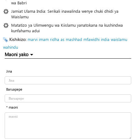
wa Babri
Jamiat Ulama India: Serikali inawalinda wenye chuki dhidi ya
Waislamu
Matatizo ya Ulimwengu wa Kiislamu yanatokana na kushindwa
kunfahamu adui
Kishikizo:
marvi
imam ridha as
mashhad
mfawidhi
india
waislamu
wahindu
Maoni yako
Jina
Baruapepe
* maoni