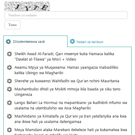
Zilizotembelewa zaidi
Habari za karibuni
Sheikh Awad Al-Faradi, Qari mwenye kutia Hamasa katika
“Dawlat al-Tilawa” ya Misri + Video
Awamu Mpya ya Muqawama: Hamas yaangazia mabadiliko
katika Ukingo wa Magharibi
Sherehe ya kuwaenzi Wahifadhi wa Qur'an nchini Mauritania
Mashambulizi dhidi ya Msikiti mmoja kila baada ya siku tano
Uingereza
Lango Bahari La Hormuz na mapambano ya kudhibiti mfumo wa
usalama na utambulisho wa Asia Magharibi
Mashindano ya Kimataifa ya Qur'ani ya Iran yatafanyika ana kwa
ana ikiwa hali ya usalama itatengamaa
Meya Mamdani ataka Marekani itekeleze hati ya kukamatwa kwa
Netanyahu kwani ni mhalifu wa kivita