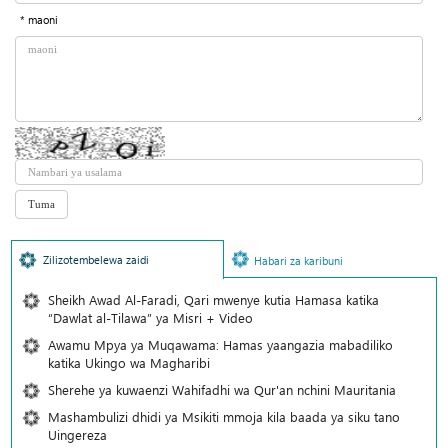
* maoni
Zilizotembelewa zaidi
Habari za karibuni
Sheikh Awad Al-Faradi, Qari mwenye kutia Hamasa katika
“Dawlat al-Tilawa” ya Misri + Video
Awamu Mpya ya Muqawama: Hamas yaangazia mabadiliko
katika Ukingo wa Magharibi
Sherehe ya kuwaenzi Wahifadhi wa Qur'an nchini Mauritania
Mashambulizi dhidi ya Msikiti mmoja kila baada ya siku tano
Uingereza