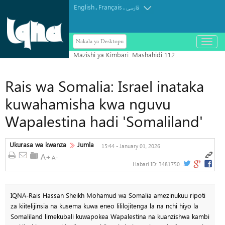
English
Français
.
.
فارسی
Nakala ya Desktopu
باز
و
بسته
کردن
منو
Rais wa Somalia: Israel inataka
kuwahamisha kwa nguvu
Wapalestina hadi 'Somaliland'
Ukurasa wa kwanza
Jumla
15:44 - January 01, 2026
Habari ID:
3481750
IQNA-Rais Hassan Sheikh Mohamud wa Somalia amezinukuu ripoti
za kiitelijinsia na kusema kuwa eneo lililojitenga la na nchi hiyo la
Somaliland limekubali kuwapokea Wapalestina na kuanzishwa kambi