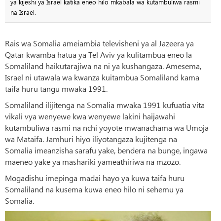
ya kijeshi ya Israel katika eneo hilo mkabala wa kutambuliwa rasmi
na Israel.
Rais wa Somalia ameiambia televisheni ya al Jazeera ya
Qatar kwamba hatua ya Tel Aviv ya kulitambua eneo la
Somaliland haikutarajiwa na ni ya kushangaza. Amesema,
Israel ni utawala wa kwanza kuitambua Somaliland kama
taifa huru tangu mwaka 1991.
Somaliland ilijitenga na Somalia mwaka 1991 kufuatia vita
vikali vya wenyewe kwa wenyewe lakini haijawahi
kutambuliwa rasmi na nchi yoyote mwanachama wa Umoja
wa Mataifa. Jamhuri hiyo iliyotangaza kujitenga na
Somalia imeanzisha sarafu yake, bendera na bunge, ingawa
maeneo yake ya mashariki yameathiriwa na mzozo.
Mogadishu imepinga madai hayo ya kuwa taifa huru
Somaliland na kusema kuwa eneo hilo ni sehemu ya
Somalia.