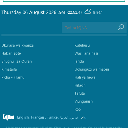
Thursday 06 August 2026
,
9.91°
GMT-22:51:47
Ukurasa wa kwanza
Kutuhusu
Habari zote
Wasiliana nasi
Shughuli za Qurani
jarida
Kimataifa
Uchunguzi wa maoni
Picha‎ - Filamu‎
Hali ya hewa
Hifadhi
Tafuta
Viunganishi
RSS
English
Français
Türkçe
.
.
.
.
فارسی
العربیة
Haki zote za tovuti hii ni za Shirika la Habari za Qur'ani la Kimataifa