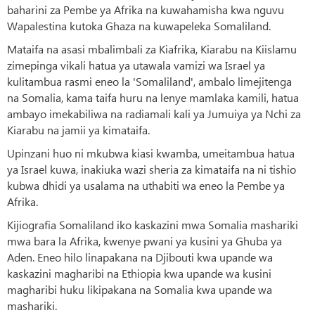
baharini za Pembe ya Afrika na kuwahamisha kwa nguvu
Wapalestina kutoka Ghaza na kuwapeleka Somaliland.
Mataifa na asasi mbalimbali za Kiafrika, Kiarabu na Kiislamu
zimepinga vikali hatua ya utawala vamizi wa Israel ya
kulitambua rasmi eneo la 'Somaliland', ambalo limejitenga
na Somalia, kama taifa huru na lenye mamlaka kamili, hatua
ambayo imekabiliwa na radiamali kali ya Jumuiya ya Nchi za
Kiarabu na jamii ya kimataifa.
Upinzani huo ni mkubwa kiasi kwamba, umeitambua hatua
ya Israel kuwa, inakiuka wazi sheria za kimataifa na ni tishio
kubwa dhidi ya usalama na uthabiti wa eneo la Pembe ya
Afrika.
Kijiografia Somaliland iko kaskazini mwa Somalia mashariki
mwa bara la Afrika, kwenye pwani ya kusini ya Ghuba ya
Aden. Eneo hilo linapakana na Djibouti kwa upande wa
kaskazini magharibi na Ethiopia kwa upande wa kusini
magharibi huku likipakana na Somalia kwa upande wa
mashariki.