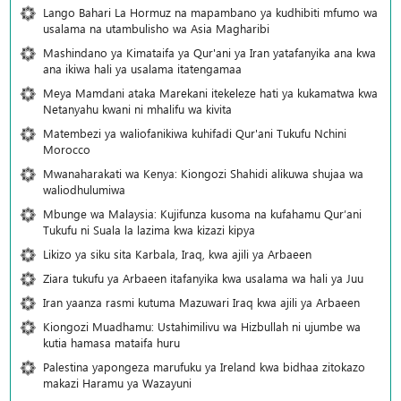
Lango Bahari La Hormuz na mapambano ya kudhibiti mfumo wa
usalama na utambulisho wa Asia Magharibi
Mashindano ya Kimataifa ya Qur'ani ya Iran yatafanyika ana kwa
ana ikiwa hali ya usalama itatengamaa
Meya Mamdani ataka Marekani itekeleze hati ya kukamatwa kwa
Netanyahu kwani ni mhalifu wa kivita
Matembezi ya waliofanikiwa kuhifadi Qur'ani Tukufu Nchini
Morocco
Mwanaharakati wa Kenya: Kiongozi Shahidi alikuwa shujaa wa
waliodhulumiwa
Mbunge wa Malaysia: Kujifunza kusoma na kufahamu Qur’ani
Tukufu ni Suala la lazima kwa kizazi kipya
Likizo ya siku sita Karbala, Iraq, kwa ajili ya Arbaeen
Ziara tukufu ya Arbaeen itafanyika kwa usalama wa hali ya Juu
Iran yaanza rasmi kutuma Mazuwari Iraq kwa ajili ya Arbaeen
Kiongozi Muadhamu: Ustahimilivu wa Hizbullah ni ujumbe wa
kutia hamasa mataifa huru
Palestina yapongeza marufuku ya Ireland kwa bidhaa zitokazo
makazi Haramu ya Wazayuni