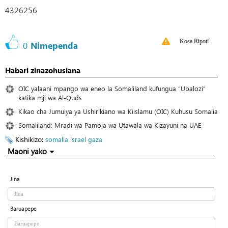
4326256
Kosa Ripoti
0
Nimependa
Habari zinazohusiana
OIC yalaani mpango wa eneo la Somaliland kufungua “Ubalozi”
katika mji wa Al-Quds
Kikao cha Jumuiya ya Ushirikiano wa Kiislamu (OIC) Kuhusu Somalia
Somaliland: Mradi wa Pamoja wa Utawala wa Kizayuni na UAE
Kishikizo:
somalia
israel
gaza
Maoni yako
Jina
Baruapepe