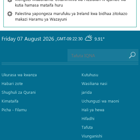
kutia hamasa mataifa huru
Palestina yapongeza marufuku ya Ireland kwa bidhaa zitokazo
makazi Haramu ya Wazayuni
Friday 07 August 2026
,
9.91°
GMT-09:22:30
Ukurasa wa kwanza
Kutuhusu
Habari zote
Wasiliana nasi
Shughuli za Qurani
jarida
Kimataifa
Uchunguzi wa maoni
Picha‎ - Filamu‎
Hali ya hewa
Hifadhi
Tafuta
Viunganishi