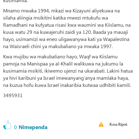
kusimamia.
Mnamo mwaka 1994, mkazi wa Kizayuni aliyekuwa na
silaha aliingia msikitini katika mwezi mtukufu wa
Ramadhani na kufyatua risasi kwa waumini wa Kiislamu, na
kuua watu 29 na kuwajeruhi zaidi ya 120. Baada ya mauaji
hayo, usimamizi wa eneo uligawanywa kati ya Wapalestina
na Waisraeli chini ya makubaliano ya mwaka 1997.
Kwa mujibu wa makubaliano hayo, Waqf wa Kiislamu
pamoja na Manispaa ya al-Khalil walikuwa na jukumu la
kusimamia msikiti, ikiwemo ujenzi na ukarabati. Lakini hatua
ya hivi karibuni ya Israel imewanyang’anya mamlaka haya,
na kuzua hofu kuwa Israel inakaribia kutwaa udhibiti kamili.
3495931
Kosa Ripoti
0
Nimependa