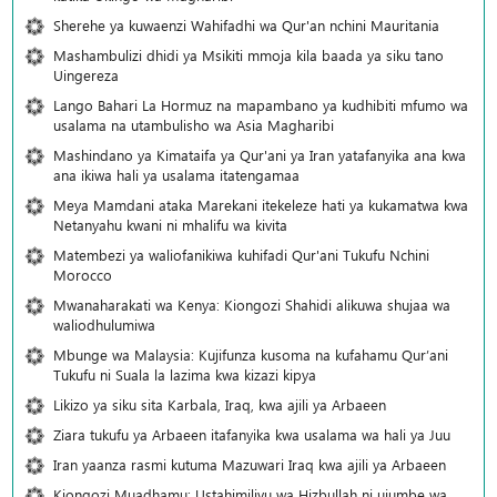
Sherehe ya kuwaenzi Wahifadhi wa Qur'an nchini Mauritania
Mashambulizi dhidi ya Msikiti mmoja kila baada ya siku tano
Uingereza
Lango Bahari La Hormuz na mapambano ya kudhibiti mfumo wa
usalama na utambulisho wa Asia Magharibi
Mashindano ya Kimataifa ya Qur'ani ya Iran yatafanyika ana kwa
ana ikiwa hali ya usalama itatengamaa
Meya Mamdani ataka Marekani itekeleze hati ya kukamatwa kwa
Netanyahu kwani ni mhalifu wa kivita
Matembezi ya waliofanikiwa kuhifadi Qur'ani Tukufu Nchini
Morocco
Mwanaharakati wa Kenya: Kiongozi Shahidi alikuwa shujaa wa
waliodhulumiwa
Mbunge wa Malaysia: Kujifunza kusoma na kufahamu Qur’ani
Tukufu ni Suala la lazima kwa kizazi kipya
Likizo ya siku sita Karbala, Iraq, kwa ajili ya Arbaeen
Ziara tukufu ya Arbaeen itafanyika kwa usalama wa hali ya Juu
Iran yaanza rasmi kutuma Mazuwari Iraq kwa ajili ya Arbaeen
Kiongozi Muadhamu: Ustahimilivu wa Hizbullah ni ujumbe wa