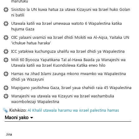
marufuku
Sisistizo la UN kuwa hatua za utawa Kizayuni wa Israel huko Golan
ni batili
Utawala katili wa Israel umewaua watoto 6 Wapalestina katika
hujuma Gaza
OIC yalaani uvamizi wa Israel dhidi Msikiti wa Al-Aqsa, Yaitaka UN
'ichukue hatua haraka'
ICC yatakiwa kuchunguza uhalifu wa Israel dhidi ya Wapalestina
Miili 60 Iliyooza Yapatikana Tal al-Hawa Baada ya Wanajeshi wa
Utawala katili wa Israel Kuondolewa Katika eneo hilo
Hamas na Jihad Islami zaunga mkono mwamko wa Wapalestina
dhidi ya Wazayuni
Mapigano yasitishwa Gaza, Israel yaua shahidi raia 45 Wapalestina
Wanajeshi wa utawala wa Kizayuni wa Israel washambulia
waombolezaji Wapalestina
Kishikizo:
Al Khalil
utawala haramu wa israel
palestina
hamas
Maoni yako
Jina