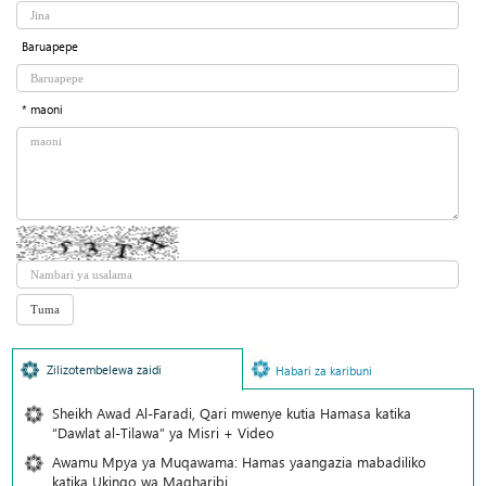
Baruapepe
* maoni
Zilizotembelewa zaidi
Habari za karibuni
Sheikh Awad Al-Faradi, Qari mwenye kutia Hamasa katika
“Dawlat al-Tilawa” ya Misri + Video
Awamu Mpya ya Muqawama: Hamas yaangazia mabadiliko
katika Ukingo wa Magharibi