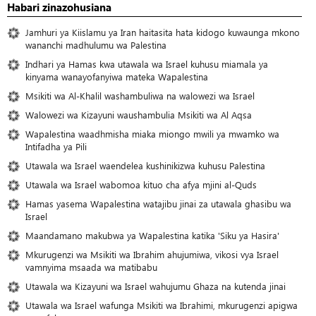
Habari zinazohusiana
Jamhuri ya Kiislamu ya Iran haitasita hata kidogo kuwaunga mkono
wananchi madhulumu wa Palestina
Indhari ya Hamas kwa utawala wa Israel kuhusu miamala ya
kinyama wanayofanyiwa mateka Wapalestina
Msikiti wa Al-Khalil washambuliwa na walowezi wa Israel
Walowezi wa Kizayuni waushambulia Msikiti wa Al Aqsa
Wapalestina waadhmisha miaka miongo mwili ya mwamko wa
Intifadha ya Pili
Utawala wa Israel waendelea kushinikizwa kuhusu Palestina
Utawala wa Israel wabomoa kituo cha afya mjini al-Quds
Hamas yasema Wapalestina watajibu jinai za utawala ghasibu wa
Israel
Maandamano makubwa ya Wapalestina katika 'Siku ya Hasira'
Mkurugenzi wa Msikiti wa Ibrahim ahujumiwa, vikosi vya Israel
vamnyima msaada wa matibabu
Utawala wa Kizayuni wa Israel wahujumu Ghaza na kutenda jinai
Utawala wa Israel wafunga Msikiti wa Ibrahimi, mkurugenzi apigwa