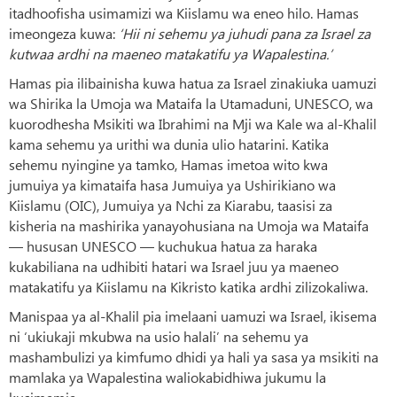
itadhoofisha usimamizi wa Kiislamu wa eneo hilo. Hamas
imeongeza kuwa:
‘Hii ni sehemu ya juhudi pana za Israel za
kutwaa ardhi na maeneo matakatifu ya Wapalestina.’
Hamas pia ilibainisha kuwa hatua za Israel zinakiuka uamuzi
wa Shirika la Umoja wa Mataifa la Utamaduni, UNESCO, wa
kuorodhesha Msikiti wa Ibrahimi na Mji wa Kale wa al-Khalil
kama sehemu ya urithi wa dunia ulio hatarini. Katika
sehemu nyingine ya tamko, Hamas imetoa wito kwa
jumuiya ya kimataifa hasa Jumuiya ya Ushirikiano wa
Kiislamu (OIC), Jumuiya ya Nchi za Kiarabu, taasisi za
kisheria na mashirika yanayohusiana na Umoja wa Mataifa
— hususan UNESCO — kuchukua hatua za haraka
kukabiliana na udhibiti hatari wa Israel juu ya maeneo
matakatifu ya Kiislamu na Kikristo katika ardhi zilizokaliwa.
Manispaa ya al-Khalil pia imelaani uamuzi wa Israel, ikisema
ni ‘ukiukaji mkubwa na usio halali’ na sehemu ya
mashambulizi ya kimfumo dhidi ya hali ya sasa ya msikiti na
mamlaka ya Wapalestina waliokabidhiwa jukumu la