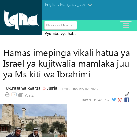
English
Français
.
.
فارسی
Nakala ya Desktopu
باز
و
Vyombo vya habari vya Israel vyatoa
بسته
کردن
tahadhari kuhusu ugombea wa Abdul
منو
Hamas imepinga vikali hatua ya
El-Sayed Seneti Marekani
Israel ya kujitwalia mamlaka juu
ya Msikiti wa Ibrahimi
Ukurasa wa kwanza
Jumla
18:03 - January 02, 2026
Habari ID:
3481752