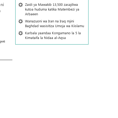
 ni
Zaidi ya Mawakib 13,500 zasajiliwa
kutoa huduma katika Matembezi ya
a
Arbaeen
Wanazuoni wa Iran na Iraq mjini
Baghdad wasisitiza Umoja wa Kiislamu
Karbala yaandaa Kongamano la 5 la
Kimataifa la Nidaa al-Aqsa
poti