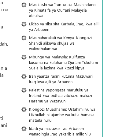
wa
Mwakilishi wa Iran katika Mashindano
i na
ya Kimataifa ya Qur’ani Malaysia
ateuliwa
Likizo ya siku sita Karbala, Iraq, kwa ajili
wa
ya Arbaeen
Mwanaharakati wa Kenya: Kiongozi
dah,
Shahidi alikuwa shujaa wa
waliodhulumiwa
Mbunge wa Malaysia: Kujifunza
kusoma na kufahamu Qur’ani Tukufu ni
ania
Suala la lazima kwa kizazi kipya
ia
Iran yaanza rasmi kutuma Mazuwari
Iraq kwa ajili ya Arbaeen
Palestina yapongeza marufuku ya
Ireland kwa bidhaa zitokazo makazi
Haramu ya Wazayuni
Kiongozi Muadhamu: Ustahimilivu wa
Hizbullah ni ujumbe wa kutia hamasa
ti
mataifa huru
’ani
Idadi ya mazuwar wa Arbaeen
wanaoingia Iraq yakaribia milioni 3