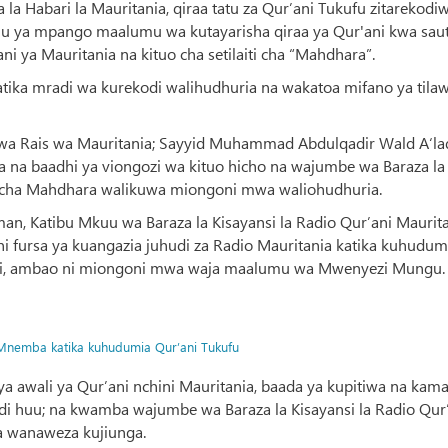
la Habari la Mauritania, qiraa tatu za Qur’ani Tukufu zitarekodi
u ya mpango maalumu wa kutayarisha qiraa ya Qur'ani kwa saut
ni ya Mauritania na kituo cha setilaiti cha “Mahdhara”.
 katika mradi wa kurekodi walihudhuria na wakatoa mifano ya tila
wa Rais wa Mauritania; Sayyid Muhammad Abdulqadir Wald A‘la
na baadhi ya viongozi wa kituo hicho na wajumbe wa Baraza la
aiti cha Mahdhara walikuwa miongoni mwa waliohudhuria.
, Katibu Mkuu wa Baraza la Kisayansi la Radio Qur’ani Maurit
ni fursa ya kuangazia juhudi za Radio Mauritania katika kuhudum
ani, ambao ni miongoni mwa waja maalumu wa Mwenyezi Mungu.
i Mnemba katika kuhudumia Qur’ani Tukufu
awali ya Qur’ani nchini Mauritania, baada ya kupitiwa na kama
i huu; na kwamba wajumbe wa Baraza la Kisayansi la Radio Qur
a wanaweza kujiunga.