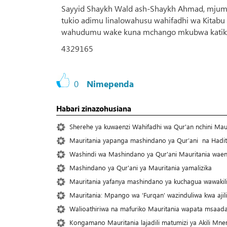
Sayyid Shaykh Wald ash-Shaykh Ahmad, mjumbe 
tukio adimu linalowahusu wahifadhi wa Kitab
wahudumu wake kuna mchango mkubwa katika k
4329165
0
Nimependa
Habari zinazohusiana
Sherehe ya kuwaenzi Wahifadhi wa Qur'an nchini Mau
Mauritania yapanga mashindano ya Qur’ani na Hadith
Washindi wa Mashindano ya Qur'ani Mauritania wae
Mashindano ya Qur'ani ya Mauritania yamalizika
Mauritania yafanya mashindano ya kuchagua wawakilis
Mauritania: Mpango wa ‘Furqan’ wazinduliwa kwa ajili
Walioathiriwa na mafuriko Mauritania wapata msaada
Kongamano Mauritania lajadili matumizi ya Akili Mn