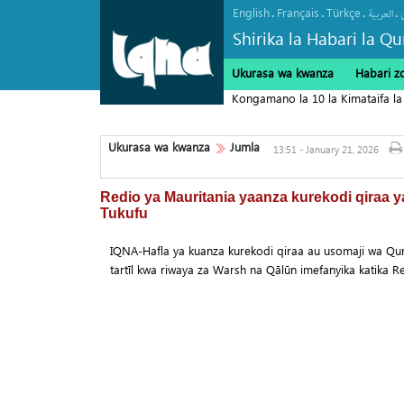
English
Français
Türkçe
.
.
.
.
العربیة
Shirika la Habari la Qu
Ukurasa wa kwanza
Habari z
Kongamano la 10 la Kimataifa la
Ukurasa wa kwanza
Jumla
13:51 - January 21, 2026
Redio ya Mauritania yaanza kurekodi qiraa ya 
Tukufu
IQNA-Hafla ya kuanza kurekodi qiraa au usomaji wa Qu
tartīl kwa riwaya za Warsh na Qālūn imefanyika katika R