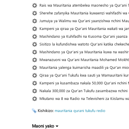
Rais wa Mauritania atembelea maonesho ya Qur'ani T
Sherehe zafanyika Mauritania kuwaenzi wahifadhi wa 
Jumuiya ya Walimu wa Qur'ani yaanzishwa nchini Mau
Kampeni ya qiraa ya Qur’ani Mauritania wakati wa ja
Mashindano ya Kuhifadhi na Kusoma Qur'ani yaanza 
Sisitizo la kufundishwa watoto Qur’ani katika chekech
Mashindano ya Qur’ani ya Mauritania kuwa na washiri
Mwanazuoni wa Qur’ani Mauritania Mohamed Mokhtar
Mauritania yalenga kuimarisha maadili ya Qur'an mi
Qiraa ya Qur'ani Tukufu kwa sauti ya Wamauritani ku
Kampeni ya kusambaza nakala 50,000 Qur'ani nchini 
Nakala 300,000 za Qur'an Tukufu zasambazwa nchini 
Mkutano wa 8 wa Radio na Televisheni za Kiislamu w
Kishikizo:
mauritania
qurani tukufu
redio
Maoni yako