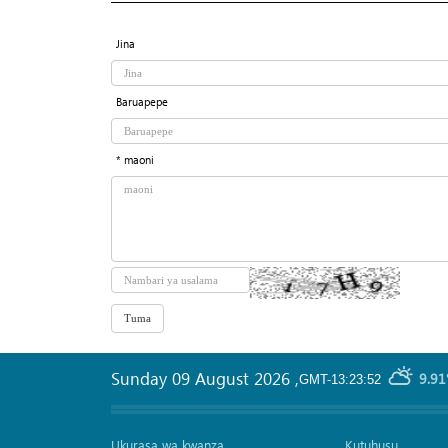
Jina
Baruapepe
* maoni
Sunday 09 August 2026
,
9.91
GMT-13:23:52
Ukurasa wa kwanza
Kutuhusu