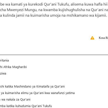
wa kamati ya kurekodi Qur'ani Tukufu, alisema kuwa hafla hii
u cha Mwenyezi Mungu, na kwamba kujishughulisha na Qur’ani n
ulinda jamii na kuimarisha umoja na mshikamano wa kijamii.
Kosa Ri
ritania
i Afrika Magharibi
nziwa
hi katika Mashindano ya Kimataifa ya Qur'ani
 ya kuimarisha elimu ya Qur’ani kwa wanafunzi yatima
 wa nakala za Qur'ani
emba katika kuhudumia Qur’ani Tukufu