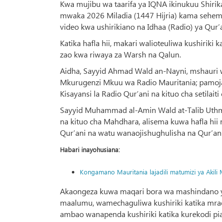
Kwa mujibu wa taarifa ya IQNA ikinukuu Shirika 
mwaka 2026 Miladia (1447 Hijria) kama sehem
video kwa ushirikiano na Idhaa (Radio) ya Qur’a
Katika hafla hii, makari walioteuliwa kushiriki
zao kwa riwaya za Warsh na Qalun.
Aidha, Sayyid Ahmad Wald an-Nayni, mshauri 
Mkurugenzi Mkuu wa Radio Mauritania; pamoja 
Kisayansi la Radio Qur’ani na kituo cha setil
Sayyid Muhammad al-Amin Wald at-Talib Uthman
na kituo cha Mahdhara, alisema kuwa hafla hii 
Qur’ani na watu wanaojishughulisha na Qur’
Habari inayohusiana:
Kongamano Mauritania lajadili matumizi ya Akil
Akaongeza kuwa maqari bora wa mashindano ya 
maalumu, wamechaguliwa kushiriki katika mrad
ambao wanapenda kushiriki katika kurekodi pi