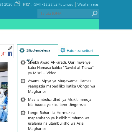
|
, Sunday 09 August 2026
GMT-13:23:52
9.91°
Kutuhusu
Wasiliana nasi
Zilizotembelewa
Habari za karibuni
zaidi
Sheikh Awad Al-Faradi, Qari mwenye
kutia Hamasa katika “Dawlat al-Tilawa”
ya Misri + Video
Awamu Mpya ya Muqawama: Hamas
yaangazia mabadiliko katika Ukingo wa
Magharibi
Mashambulizi dhidi ya Msikiti mmoja
kila baada ya siku tano Uingereza
Lango Bahari La Hormuz na
mapambano ya kudhibiti mfumo wa
usalama na utambulisho wa Asia
Magharibi