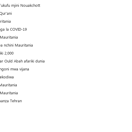
ukufu mjini Nouakchott
Qur'ani
ritania
nga la COVID-19
Mauritania
ea nchini Mauritania
ki 2,000
 Ould Abah afariki dunia
ongoni mwa vijana
rekodiwa
Mauritania
Mauritania
aanza Tehran