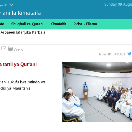
فارسی
r'ani la Kimataifa
ote
Shughuli za Qurani
Kimataifa
Picha‎ - Filamu‎
 Arbaeen lafanyika Karbala
Habari ID:
3481831
tartil ya Qur'ani
r’ani Tukufu kwa mtindo wa
edio ya Mauritania.