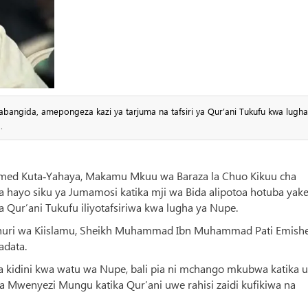
bangida, amepongeza kazi ya tarjuma na tafsiri ya Qur’ani Tukufu kwa lugha
.
mmed Kuta‑Yahaya, Makamu Mkuu wa Baraza la Chuo Kikuu cha
 hayo siku ya Jumamosi katika mji wa Bida alipotoa hotuba yak
 Qur’ani Tukufu iliyotafsiriwa kwa lugha ya Nupe.
huri wa Kiislamu, Sheikh Muhammad Ibn Muhammad Pati Emishe
adata.
a kidini kwa watu wa Nupe, bali pia ni mchango mkubwa katika ur
 Mwenyezi Mungu katika Qur’ani uwe rahisi zaidi kufikiwa na