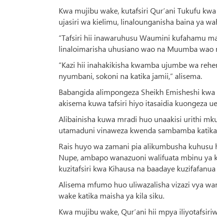
Kwa mujibu wake, kutafsiri Qur’ani Tukufu kwa 
ujasiri wa kielimu, linalounganisha baina ya 
“Tafsiri hii inawaruhusu Waumini kufahamu 
linaloimarisha uhusiano wao na Muumba wao n
“Kazi hii inahakikisha kwamba ujumbe wa rehem
nyumbani, sokoni na katika jamii,” alisema.
Babangida alimpongeza Sheikh Emisheshi kw
akisema kuwa tafsiri hiyo itasaidia kuongeza 
Alibainisha kuwa mradi huo unaakisi urithi m
utamaduni vinaweza kwenda sambamba katika 
Rais huyo wa zamani pia alikumbusha kuhusu hist
Nupe, ambapo wanazuoni walifuata mbinu ya ki
kuzitafsiri kwa Kihausa na baadaye kuzifafanu
Alisema mfumo huo uliwazalisha vizazi vya wan
wake katika maisha ya kila siku.
Kwa mujibu wake, Qur’ani hii mpya iliyotafsir