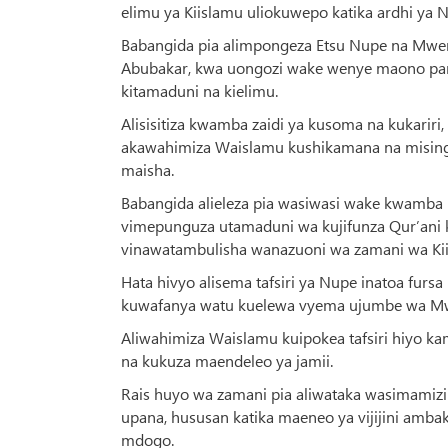
elimu ya Kiislamu uliokuwepo katika ardhi ya 
Babangida pia alimpongeza Etsu Nupe na Mwenye
Abubakar, kwa uongozi wake wenye maono pamo
kitamaduni na kielimu.
Alisisitiza kwamba zaidi ya kusoma na kukarir
akawahimiza Waislamu kushikamana na misingi y
maisha.
Babangida alieleza pia wasiwasi wake kwamba m
vimepunguza utamaduni wa kujifunza Qur’ani 
vinawatambulisha wanazuoni wa zamani wa Ki
Hata hivyo alisema tafsiri ya Nupe inatoa fur
kuwafanya watu kuelewa vyema ujumbe wa M
Aliwahimiza Waislamu kuipokea tafsiri hiyo 
na kukuza maendeleo ya jamii.
Rais huyo wa zamani pia aliwataka wasimamizi 
upana, hususan katika maeneo ya vijijini ambako
mdogo.