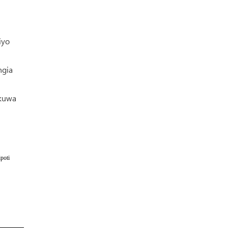
iyo
ngia
 kuwa
poti