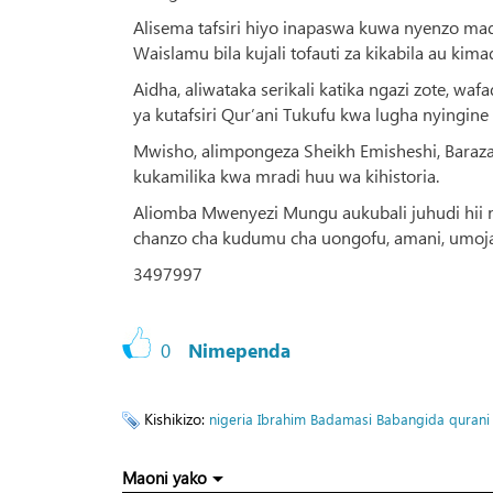
Alisema tafsiri hiyo inapaswa kuwa nyenzo m
Waislamu bila kujali tofauti za kikabila au kim
Aidha, aliwataka serikali katika ngazi zote, w
ya kutafsiri Qur’ani Tukufu kwa lugha nyingine
Mwisho, alimpongeza Sheikh Emisheshi, Baraza
kukamilika kwa mradi huu wa kihistoria.
Aliomba Mwenyezi Mungu aukubali juhudi hii nje
chanzo cha kudumu cha uongofu, amani, umoja 
3497997
0
Nimependa
Kishikizo:
nigeria
Ibrahim Badamasi Babangida
qurani
Maoni yako