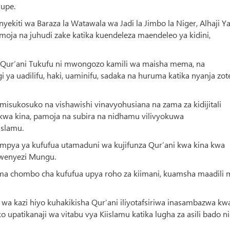
Nupe.
kiti wa Baraza la Watawala wa Jadi la Jimbo la Niger, Alhaji Y
ja na juhudi zake katika kuendeleza maendeleo ya kidini,
i, Qur’ani Tukufu ni mwongozo kamili wa maisha mema, na
a uadilifu, haki, uaminifu, sadaka na huruma katika nyanja zot
isukosuko na vishawishi vinavyohusiana na zama za kidijitali
kwa kina, pamoja na subira na nidhamu vilivyokuwa
islamu.
sa mpya ya kufufua utamaduni wa kujifunza Qur’ani kwa kina kwa
wenyezi Mungu.
kama chombo cha kufufua upya roho za kiimani, kuamsha maadili
wa kazi hiyo kuhakikisha Qur’ani iliyotafsiriwa inasambazwa kw
 upatikanaji wa vitabu vya Kiislamu katika lugha za asili bado ni