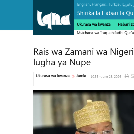
English
Français
Türkçe
.
.
.
.
العربیة
Shirika la Habari la Qu
Ukurasa wa kwanza
Habari z
Msichana wa Iraq aihifadhi Qur’a
Rais wa Zamani wa Nigeri
lugha ya Nupe
Ukurasa wa kwanza
Jumla
10:35 - June 28, 2026