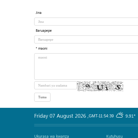
Jina
Baruapepe
* maoni
Friday 07 August 2026
,
9.91°
GMT-11:54:39
Ukurasa wa kwanza
Kutuhusu