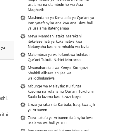
usalama na utambulisho wa Asia
Magharibi
Mashindano ya Kimataifa ya Qur'ani ya
Iran yatafanyika ana kwa ana ikiwa hali
ya usalama itatengamaa
Meya Mamdani ataka Marekani
itekeleze hati ya kukamatwa kwa
Netanyahu kwani ni mhalifu wa kivita
 ya
Matembezi ya waliofanikiwa kuhifadi
Qur'ani Tukufu Nchini Morocco
Mwanaharakati wa Kenya: Kiongozi
Shahidi alikuwa shujaa wa
waliodhulumiwa
e
Mbunge wa Malaysia: Kujifunza
kusoma na kufahamu Qur’ani Tukufu ni
Suala la lazima kwa kizazi kipya
shi,
Likizo ya siku sita Karbala, Iraq, kwa ajili
ya Arbaeen
ithi
Ziara tukufu ya Arbaeen itafanyika kwa
usalama wa hali ya Juu
Iran yaanza rasmi kutuma Mazuwari