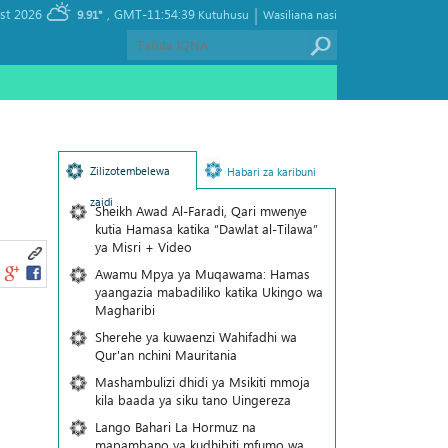
|
, Friday 07 August 2026
GMT-11:54:39
9.91°
Kutuhusu
Wasiliana nasi
Zilizotembelewa
Habari za karibuni
zaidi
Sheikh Awad Al-Faradi, Qari mwenye
kutia Hamasa katika “Dawlat al-Tilawa”
ya Misri + Video
Awamu Mpya ya Muqawama: Hamas
yaangazia mabadiliko katika Ukingo wa
Magharibi
Sherehe ya kuwaenzi Wahifadhi wa
Qur'an nchini Mauritania
Mashambulizi dhidi ya Msikiti mmoja
kila baada ya siku tano Uingereza
Lango Bahari La Hormuz na
mapambano ya kudhibiti mfumo wa