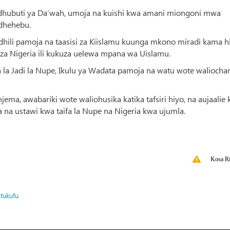
adhubuti ya Da‘wah, umoja na kuishi kwa amani miongoni mwa
adhehebu.
afadhili pamoja na taasisi za Kiislamu kuunga mkono miradi kama h
 za Nigeria ili kukuza uelewa mpana wa Uislamu.
 la Jadi la Nupe, Ikulu ya Wadata pamoja na watu wote waliocha
ma, awabariki wote waliohusika katika tafsiri hiyo, na aujaalie
na ustawi kwa taifa la Nupe na Nigeria kwa ujumla.
Kosa Ri
 tukufu