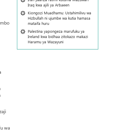
Iraq kwa ajili ya Arbaeen
Kiongozi Muadhamu: Ustahimilivu wa
Hizbullah ni ujumbe wa kutia hamasa
jambo
mataifa huru
Palestina yapongeza marufuku ya
Ireland kwa bidhaa zitokazo makazi
Haramu ya Wazayuni
a
a
a
aji
fu wa