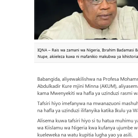
IQNA – Rais wa zamani wa Nigeria, Ibrahim Badamasi Ba
Nupe, akiieleza kuwa ni mafanikio makubwa ya kihistoria
Babangida, aliyewakilishwa na Profesa Moha
Abdulkadir Kure mjini Minna (AKUM), aliyasema
kama Mwenyekiti wa hafla ya uzinduzi rasmi wa
Tafsiri hiyo imefanywa na mwanazuoni mashu
na hafla ya uzinduzi ilifanyika katika Ikulu ya W
Alisema kuwa tafsiri hiyo si tu hatua muhimu y
wa Kiislamu wa Nigeria kwa kufanya ujumbe wa
kueleweka na watu kupitia lugha yao ya asili.