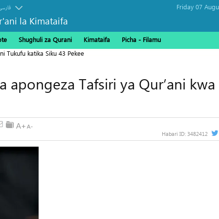
فارسی
r'ani la Kimataifa
ote
Shughuli za Qurani
Kimataifa
Picha‎ - Filamu‎
ni Tukufu katika Siku 43 Pekee
a apongeza Tafsiri ya Qur’ani kwa
Habari ID:
3482412