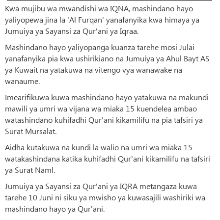
Kwa mujibu wa mwandishi wa IQNA, mashindano hayo
yaliyopewa jina la 'Al Furqan' yanafanyika kwa himaya ya
Jumuiya ya Sayansi za Qur'ani ya Iqraa.
Mashindano hayo yaliyopanga kuanza tarehe mosi Julai
yanafanyika pia kwa ushirikiano na Jumuiya ya Ahul Bayt AS
ya Kuwait na yatakuwa na vitengo vya wanawake na
wanaume.
Imearifikuwa kuwa mashindano hayo yatakuwa na makundi
mawili ya umri wa vijana wa miaka 15 kuendelea ambao
watashindano kuhifadhi Qur'ani kikamilifu na pia tafsiri ya
Surat Mursalat.
Aidha kutakuwa na kundi la walio na umri wa miaka 15
watakashindana katika kuhifadhi Qur'ani kikamilifu na tafsiri
ya Surat Naml.
Jumuiya ya Sayansi za Qur'ani ya IQRA metangaza kuwa
tarehe 10 Juni ni siku ya mwisho ya kuwasajili washiriki wa
mashindano hayo ya Qur'ani.