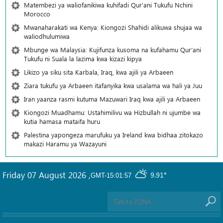
Matembezi ya waliofanikiwa kuhifadi Qur'ani Tukufu Nchini
Morocco
Mwanaharakati wa Kenya: Kiongozi Shahidi alikuwa shujaa wa
waliodhulumiwa
Mbunge wa Malaysia: Kujifunza kusoma na kufahamu Qur’ani
Tukufu ni Suala la lazima kwa kizazi kipya
Likizo ya siku sita Karbala, Iraq, kwa ajili ya Arbaeen
Ziara tukufu ya Arbaeen itafanyika kwa usalama wa hali ya Juu
Iran yaanza rasmi kutuma Mazuwari Iraq kwa ajili ya Arbaeen
Kiongozi Muadhamu: Ustahimilivu wa Hizbullah ni ujumbe wa
kutia hamasa mataifa huru
Palestina yapongeza marufuku ya Ireland kwa bidhaa zitokazo
makazi Haramu ya Wazayuni
Friday 07 August 2026
,
9.91°
GMT-15:01:57