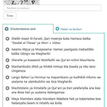
Zilizotembelewa zaidi
Habari za karibuni
Sheikh Awad Al-Faradi, Qari mwenye kutia Hamasa katika
“Dawlat al-Tilawa” ya Misri + Video
Awamu Mpya ya Muqawama: Hamas yaangazia mabadiliko
katika Ukingo wa Magharibi
Sherehe ya kuwaenzi Wahifadhi wa Qur'an nchini Mauritania
Mashambulizi dhidi ya Msikiti mmoja kila baada ya siku tano
Uingereza
Lango Bahari La Hormuz na mapambano ya kudhibiti mfumo wa
usalama na utambulisho wa Asia Magharibi
Mashindano ya Kimataifa ya Qur'ani ya Iran yatafanyika ana kwa
ana ikiwa hali ya usalama itatengamaa
Meya Mamdani ataka Marekani itekeleze hati ya kukamatwa kwa
Netanyahu kwani ni mhalifu wa kivita