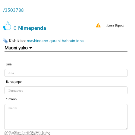
/3503788
Kosa Ripoti
0
Nimependa
Kishikizo:
mashindano
qurani
bahrain
iqna
Maoni yako
Jina
Baruapepe
* maoni