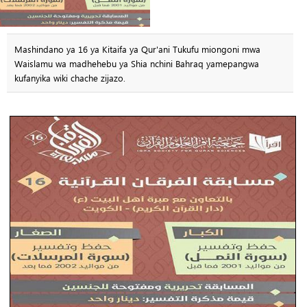
Mashindano ya 16 ya Kitaifa ya Qur'ani Tukufu miongoni mwa
Waislamu wa madhehebu ya Shia nchini Bahraq yamepangwa
kufanyika wiki chache zijazo.