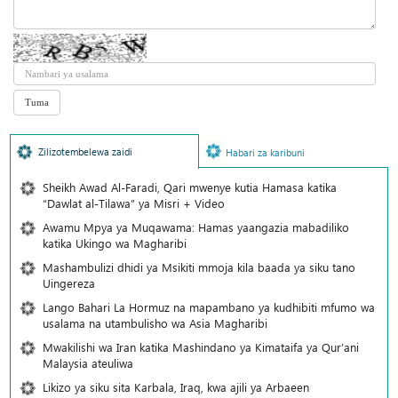
Zilizotembelewa zaidi
Habari za karibuni
Sheikh Awad Al-Faradi, Qari mwenye kutia Hamasa katika
“Dawlat al-Tilawa” ya Misri + Video
Awamu Mpya ya Muqawama: Hamas yaangazia mabadiliko
katika Ukingo wa Magharibi
Mashambulizi dhidi ya Msikiti mmoja kila baada ya siku tano
Uingereza
Lango Bahari La Hormuz na mapambano ya kudhibiti mfumo wa
usalama na utambulisho wa Asia Magharibi
Mwakilishi wa Iran katika Mashindano ya Kimataifa ya Qur’ani
Malaysia ateuliwa
Likizo ya siku sita Karbala, Iraq, kwa ajili ya Arbaeen