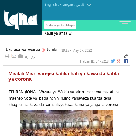
English
Français
.
.
فارسی
Nakala ya Desktopu
باز
و
Kauli ya afisa wa Yemen kufuatia
بسته
کردن
Mkataba wa Ulinzi wa Saudi Arabia,
منو
Uturuki na Pakistan
Ukurasa wa kwanza
Jumla
19:15 - May 07, 2022
Habari ID:
3475218
Misikiti Misri yarejea katika hali ya kawaida kabla
ya corona
TEHRAN (IQNA)- Wizara ya Wakfu ya Misri imesema misikiti na
maeneo yote ya ibada nchini humo yanaweza kuanza tena
shughuli za kawaida kama ilivyokuwa kama ya janga la corona.