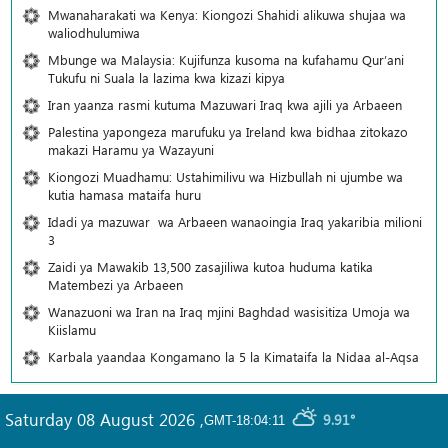
Mwanaharakati wa Kenya: Kiongozi Shahidi alikuwa shujaa wa
waliodhulumiwa
Mbunge wa Malaysia: Kujifunza kusoma na kufahamu Qur’ani
Tukufu ni Suala la lazima kwa kizazi kipya
Iran yaanza rasmi kutuma Mazuwari Iraq kwa ajili ya Arbaeen
Palestina yapongeza marufuku ya Ireland kwa bidhaa zitokazo
makazi Haramu ya Wazayuni
Kiongozi Muadhamu: Ustahimilivu wa Hizbullah ni ujumbe wa
kutia hamasa mataifa huru
Idadi ya mazuwar wa Arbaeen wanaoingia Iraq yakaribia milioni
3
Zaidi ya Mawakib 13,500 zasajiliwa kutoa huduma katika
Matembezi ya Arbaeen
Wanazuoni wa Iran na Iraq mjini Baghdad wasisitiza Umoja wa
Kiislamu
Karbala yaandaa Kongamano la 5 la Kimataifa la Nidaa al-Aqsa
Saturday 08 August 2026
,
9.91°
GMT-18:04:11