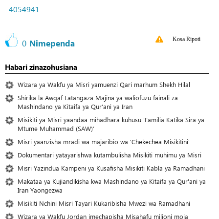
4054941
Kosa Ripoti
0
Nimependa
Habari zinazohusiana
Wizara ya Wakfu ya Misri yamuenzi Qari marhum Shekh Hilal
Shirika la Awqaf Latangaza Majina ya waliofuzu fainali za
Mashindano ya Kitaifa ya Qur’ani ya Iran
Misikiti ya Misri yaandaa mihadhara kuhusu ‘Familia Katika Sira ya
Mtume Muhammad (SAW)’
Misri yaanzisha mradi wa majaribio wa 'Chekechea Misikitini'
Dokumentari yatayarishwa kutambulisha Misikiti muhimu ya Misri
Misri Yazindua Kampeni ya Kusafisha Misikiti Kabla ya Ramadhani
Makataa ya Kujiandikisha kwa Mashindano ya Kitaifa ya Qur'ani ya
Iran Yaongezwa
Misikiti Nchini Misri Tayari Kukaribisha Mwezi wa Ramadhani
Wizara ya Wakfu Jordan imechapisha Misahafu milioni moja