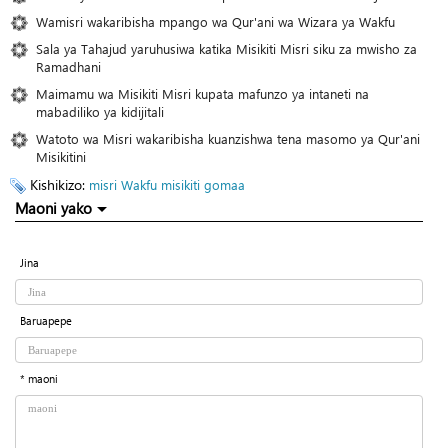
Wamisri wakaribisha mpango wa Qur'ani wa Wizara ya Wakfu
Sala ya Tahajud yaruhusiwa katika Misikiti Misri siku za mwisho za
Ramadhani
Maimamu wa Misikiti Misri kupata mafunzo ya intaneti na
mabadiliko ya kidijitali
Watoto wa Misri wakaribisha kuanzishwa tena masomo ya Qur'ani
Misikitini
Kishikizo:
misri
Wakfu
misikiti
gomaa
Maoni yako
Jina
Baruapepe
* maoni