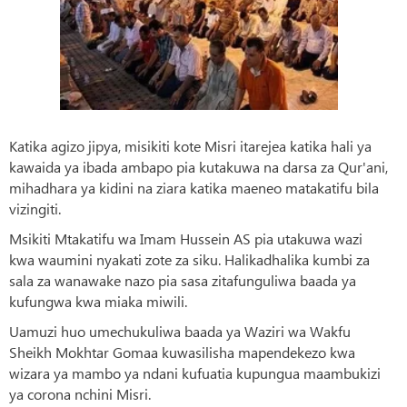
Katika agizo jipya, misikiti kote Misri itarejea katika hali ya
kawaida ya ibada ambapo pia kutakuwa na darsa za Qur'ani,
mihadhara ya kidini na ziara katika maeneo matakatifu bila
vizingiti.
Msikiti Mtakatifu wa Imam Hussein AS pia utakuwa wazi
kwa waumini nyakati zote za siku. Halikadhalika kumbi za
sala za wanawake nazo pia sasa zitafunguliwa baada ya
kufungwa kwa miaka miwili.
Uamuzi huo umechukuliwa baada ya Waziri wa Wakfu
Sheikh Mokhtar Gomaa kuwasilisha mapendekezo kwa
wizara ya mambo ya ndani kufuatia kupungua maambukizi
ya corona nchini Misri.