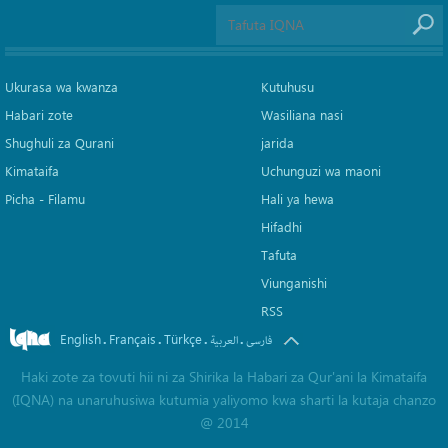
Ukurasa wa kwanza
Kutuhusu
Habari zote
Wasiliana nasi
Shughuli za Qurani
jarida
Kimataifa
Uchunguzi wa maoni
Picha‎ - Filamu‎
Hali ya hewa
Hifadhi
Tafuta
Viunganishi
RSS
English
Français
Türkçe
.
.
.
.
فارسی
العربیة
Haki zote za tovuti hii ni za Shirika la Habari za Qur'ani la Kimataifa
(IQNA) na unaruhusiwa kutumia yaliyomo kwa sharti la kutaja chanzo
@ 2014