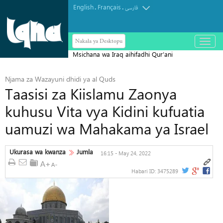
English
Français
.
.
فارسی
Nakala ya Desktopu
باز
و
Msichana wa Iraq aihifadhi Qur’ani
بسته
کردن
Tukufu katika Siku 43 Pekee
منو
Njama za Wazayuni dhidi ya al Quds
Taasisi za Kiislamu Zaonya
kuhusu Vita vya Kidini kufuatia
uamuzi wa Mahakama ya Israel
Ukurasa wa kwanza
Jumla
16:15 - May 24, 2022
Habari ID:
3475289