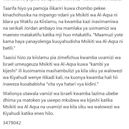
Taarifa hiyo ya pamoja ilikariri kuwa chombo pekee
kinachohusika na mipango ndani ya Msikiti wa Al-Aqsa ni
Idara ya Wakfu za Kiislamu, na kwamba kazi inasimamiwa
na serikali Jordan ambayo ina mamlaka ya usimamizi wa
maeneo matakatifu katika mji huo mtakatifu. "Maamuzi yote
kama haya yanayolenga kuuyahudisha Msikiti wa Al-Aqsa ni
batili."
Taasisi hizo za kiislamu pia zimefichua kwamba uvamizi wa
Israel umeugeuza Msikiti wa Al-Aqsa kuwa "kambi ya
kijeshi" ili kusimamia mashambulizi ya kila siku ya walowezi
wa Kiyahudi wenye itikadi kali, na kuonya kwamba hali hii
inaweza kusababisha "vita vya hatari vya kidini."
Walionya utawala vamizi wa Israeli kwamba lazima ubebe
dhima ya matokeo ya uwepo mkubwa wa kijeshi katika
Msikiti wa Al Aqsa na uvamizi wa kila siku wa walowezi wa
Kiyahudi katika eneo hilo.
3479042