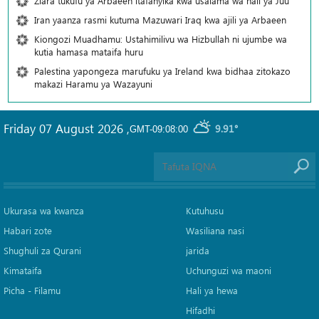
Ziara tukufu ya Arbaeen itafanyika kwa usalama wa hali ya Juu
Iran yaanza rasmi kutuma Mazuwari Iraq kwa ajili ya Arbaeen
Kiongozi Muadhamu: Ustahimilivu wa Hizbullah ni ujumbe wa
kutia hamasa mataifa huru
Palestina yapongeza marufuku ya Ireland kwa bidhaa zitokazo
makazi Haramu ya Wazayuni
Friday 07 August 2026
,
9.91°
GMT-09:08:00
Ukurasa wa kwanza
Kutuhusu
Habari zote
Wasiliana nasi
Shughuli za Qurani
jarida
Kimataifa
Uchunguzi wa maoni
Picha‎ - Filamu‎
Hali ya hewa
Hifadhi