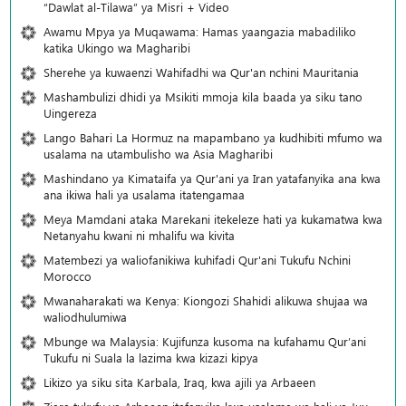
“Dawlat al-Tilawa” ya Misri + Video
Awamu Mpya ya Muqawama: Hamas yaangazia mabadiliko
katika Ukingo wa Magharibi
Sherehe ya kuwaenzi Wahifadhi wa Qur'an nchini Mauritania
Mashambulizi dhidi ya Msikiti mmoja kila baada ya siku tano
Uingereza
Lango Bahari La Hormuz na mapambano ya kudhibiti mfumo wa
usalama na utambulisho wa Asia Magharibi
Mashindano ya Kimataifa ya Qur'ani ya Iran yatafanyika ana kwa
ana ikiwa hali ya usalama itatengamaa
Meya Mamdani ataka Marekani itekeleze hati ya kukamatwa kwa
Netanyahu kwani ni mhalifu wa kivita
Matembezi ya waliofanikiwa kuhifadi Qur'ani Tukufu Nchini
Morocco
Mwanaharakati wa Kenya: Kiongozi Shahidi alikuwa shujaa wa
waliodhulumiwa
Mbunge wa Malaysia: Kujifunza kusoma na kufahamu Qur’ani
Tukufu ni Suala la lazima kwa kizazi kipya
Likizo ya siku sita Karbala, Iraq, kwa ajili ya Arbaeen