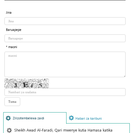
Jina
Baruapepe
* maoni
Zilizotembelewa zaidi
Habari za karibuni
Sheikh Awad Al-Faradi, Qari mwenye kutia Hamasa katika