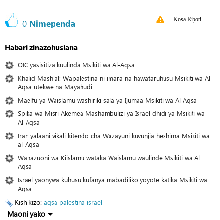
Kosa Ripoti
0
Nimependa
Habari zinazohusiana
OIC yasisitiza kuulinda Msikiti wa Al-Aqsa
Khalid Mash'al: Wapalestina ni imara na hawataruhusu Msikiti wa Al
Aqsa utekwe na Mayahudi
Maelfu ya Waislamu washiriki sala ya Ijumaa Msikiti wa Al Aqsa
Spika wa Misri Akemea Mashambulizi ya Israel dhidi ya Msikiti wa
Al-Aqsa
Iran yalaani vikali kitendo cha Wazayuni kuvunjia heshima Msikiti wa
al-Aqsa
Wanazuoni wa Kiislamu wataka Waislamu waulinde Msikiti wa Al
Aqsa
Israel yaonywa kuhusu kufanya mabadiliko yoyote katika Msikiti wa
Aqsa
Kishikizo:
aqsa
palestina
israel
Maoni yako