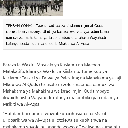
TEHRAN (IQNA) - Taasisi kadhaa za Kiislamu mjini al-Quds
(Jerusalem) zimeonya dhidi ya kuzuka kwa vita vya kidini kama
uamuzi wa mahakama ya Israel ambao unaruhusu Wayahudi
kufanya ibada ndani ya eneo la Msikiti wa Al-Aqsa.
Baraza la Wakfu, Masuala ya Kiislamu na Maeneo
Matakatifu; Idara ya Wakfu za Kiislamu; Tume Kuu ya
Kiislamu; Taasisi ya Fatwa ya Palestina; na Mahakama ya Jaji
Mkuu wa Al Quds (Jerusalem) zote zinapinga uamuzi wa
Mahakama ya Mahakimu wa Israel mjini Quds mbayo
iliwaidhinisha Wayahudi kufanya matambiko yao ndani ya
Msikiti wa Al-Aqsa.
"Hatutambui uamuzi wowote unaohusiana na Msikiti
uliobarikiwa wa Al-Aqsa uliotolewa au kupitishwa na
mahakama yoyote au upande wowote," walisema Jumatatu.