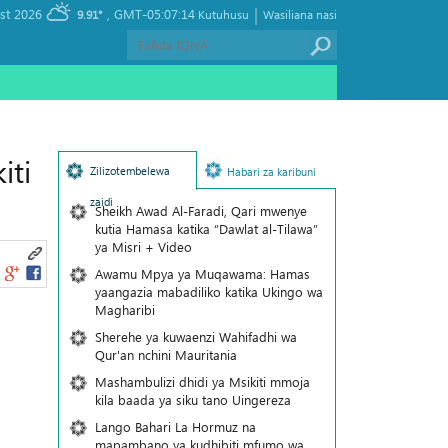
|
, Thursday 06 August 2026
GMT-05:07:14
9.91°
Kutuhusu
Wasiliana nasi
iti
Zilizotembelewa
Habari za karibuni
zaidi
Sheikh Awad Al-Faradi, Qari mwenye
kutia Hamasa katika “Dawlat al-Tilawa”
ya Misri + Video
Awamu Mpya ya Muqawama: Hamas
yaangazia mabadiliko katika Ukingo wa
Magharibi
Sherehe ya kuwaenzi Wahifadhi wa
Qur'an nchini Mauritania
Mashambulizi dhidi ya Msikiti mmoja
kila baada ya siku tano Uingereza
Lango Bahari La Hormuz na
mapambano ya kudhibiti mfumo wa