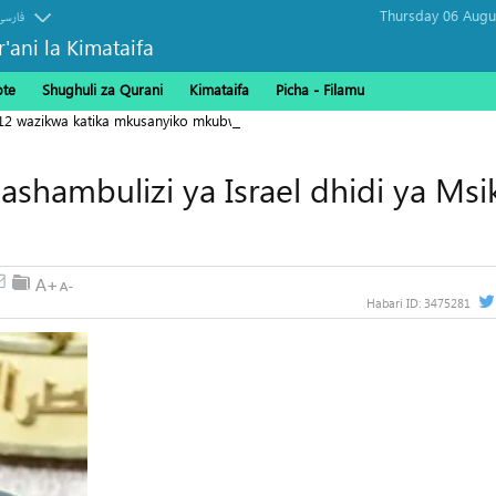
فارسی
r'ani la Kimataifa
ote
Shughuli za Qurani
Kimataifa
Picha‎ - Filamu‎
112 wazikwa katika mkusanyiko mkubwa Gaza
hambulizi ya Israel dhidi ya Msik
Habari ID:
3475281