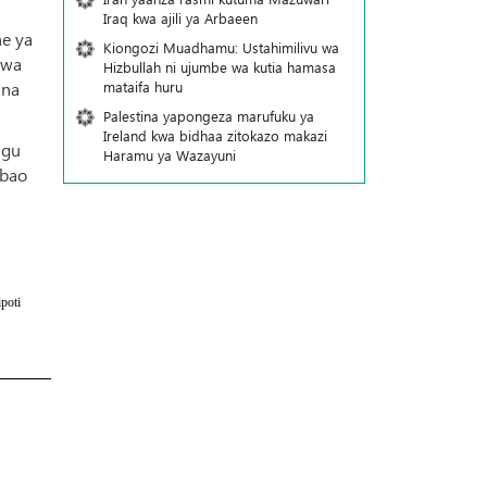
Iraq kwa ajili ya Arbaeen
ne ya
Kiongozi Muadhamu: Ustahimilivu wa
hwa
Hizbullah ni ujumbe wa kutia hamasa
mataifa huru
 na
Palestina yapongeza marufuku ya
Ireland kwa bidhaa zitokazo makazi
ngu
Haramu ya Wazayuni
mbao
poti