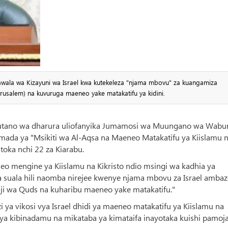
awala wa Kizayuni wa Israel kwa kutekeleza "njama mbovu" za kuangamiza
rusalem) na kuvuruga maeneo yake matakatifu ya kidini.
 mkutano wa dharura uliofanyika Jumamosi wa Muungano wa Wab
i mada ya "Msikiti wa Al-Aqsa na Maeneo Matakatifu ya Kiislamu 
toka nchi 22 za Kiarabu.
neo mengine ya Kiislamu na Kikristo ndio msingi wa kadhia ya
ika suala hili naomba nirejee kwenye njama mbovu za Israel amba
ji wa Quds na kuharibu maeneo yake matakatifu."
ya vikosi vya Israel dhidi ya maeneo matakatifu ya Kiislamu na
 ya kibinadamu na mikataba ya kimataifa inayotaka kuishi pamoj