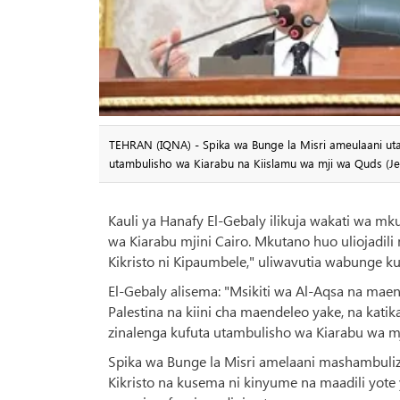
TEHRAN (IQNA) - Spika wa Bunge la Misri ameulaani ut
utambulisho wa Kiarabu na Kiislamu wa mji wa Quds (Je
Kauli ya Hanafy El-Gebaly ilikuja wakati wa
wa Kiarabu mjini Cairo. Mkutano huo uliojadil
Kikristo ni Kipaumbele," uliwavutia wabunge ku
El-Gebaly alisema: "Msikiti wa Al-Aqsa na mae
Palestina na kiini cha maendeleo yake, na kat
zinalenga kufuta utambulisho wa Kiarabu wa m
Spika wa Bunge la Misri amelaani mashambulizi 
Kikristo na kusema ni kinyume na maadili yote