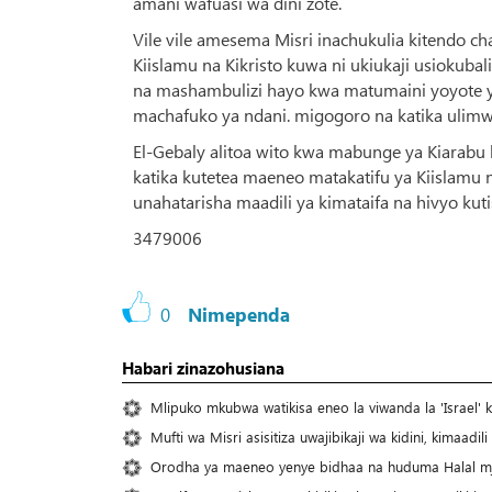
amani wafuasi wa dini zote.
Vile vile amesema Misri inachukulia kitendo c
Kiislamu na Kikristo kuwa ni ukiukaji usiokuba
na mashambulizi hayo kwa matumaini yoyote ya
machafuko ya ndani. migogoro na katika ulimw
El-Gebaly alitoa wito kwa mabunge ya Kiarabu
katika kutetea maeneo matakatifu ya Kiislamu n
unahatarisha maadili ya kimataifa na hivyo kut
3479006
0
Nimependa
Habari zinazohusiana
Mlipuko mkubwa watikisa eneo la viwanda la 'Israel' 
Mufti wa Misri asisitiza uwajibikaji wa kidini, kimaadili
Orodha ya maeneo yenye bidhaa na huduma Halal mj