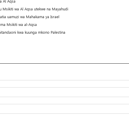
wa Al Aqsa
u Msikiti wa Al Aqsa utekwe na Mayahudi
fuatia uamuzi wa Mahakama ya Israel
hima Msikiti wa al-Aqsa
itandaoni kwa kuunga mkono Palestina