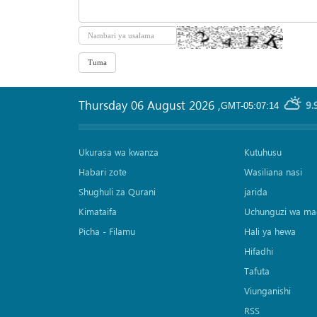
Thursday 06 August 2026
,
9.
GMT-05:07:14
Ukurasa wa kwanza
Kutuhusu
Habari zote
Wasiliana nasi
Shughuli za Qurani
jarida
Kimataifa
Uchunguzi wa ma
Picha‎ - Filamu‎
Hali ya hewa
Hifadhi
Tafuta
Viunganishi
RSS