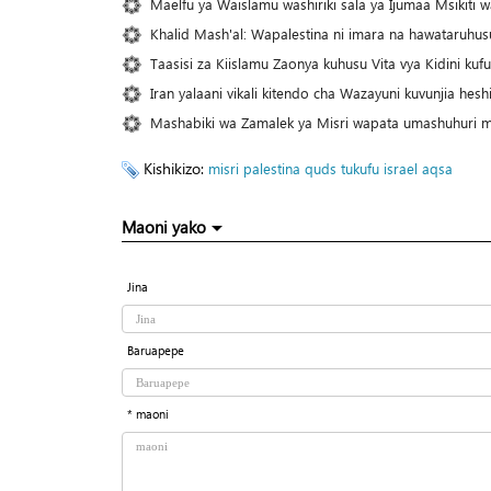
Maelfu ya Waislamu washiriki sala ya Ijumaa Msikiti 
Khalid Mash'al: Wapalestina ni imara na hawataruhus
Taasisi za Kiislamu Zaonya kuhusu Vita vya Kidini ku
Iran yalaani vikali kitendo cha Wazayuni kuvunjia hes
Mashabiki wa Zamalek ya Misri wapata umashuhuri m
Kishikizo:
misri
palestina
quds tukufu
israel
aqsa
Maoni yako
Jina
Baruapepe
* maoni