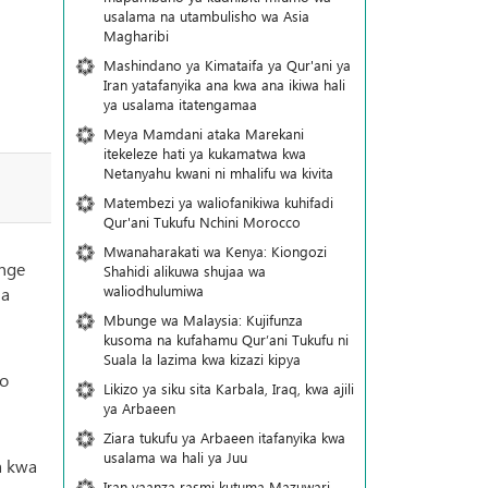
usalama na utambulisho wa Asia
Magharibi
Mashindano ya Kimataifa ya Qur'ani ya
Iran yatafanyika ana kwa ana ikiwa hali
ya usalama itatengamaa
Meya Mamdani ataka Marekani
itekeleze hati ya kukamatwa kwa
Netanyahu kwani ni mhalifu wa kivita
Matembezi ya waliofanikiwa kuhifadi
Qur'ani Tukufu Nchini Morocco
Mwanaharakati wa Kenya: Kiongozi
unge
Shahidi alikuwa shujaa wa
waliodhulumiwa
na
Mbunge wa Malaysia: Kujifunza
kusoma na kufahamu Qur’ani Tukufu ni
Suala la lazima kwa kizazi kipya
zo
Likizo ya siku sita Karbala, Iraq, kwa ajili
ya Arbaeen
Ziara tukufu ya Arbaeen itafanyika kwa
usalama wa hali ya Juu
a kwa
Iran yaanza rasmi kutuma Mazuwari