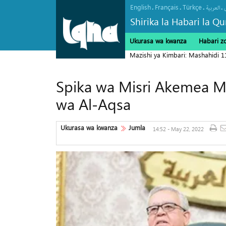
English
Français
Türkçe
.
.
.
.
العربیة
Shirika la Habari la Qu
Ukurasa wa kwanza
Habari z
Mazishi ya Kimbari: Mashahidi 
Spika wa Misri Akemea Mas
wa Al-Aqsa
Ukurasa wa kwanza
Jumla
14:52 - May 22, 2022