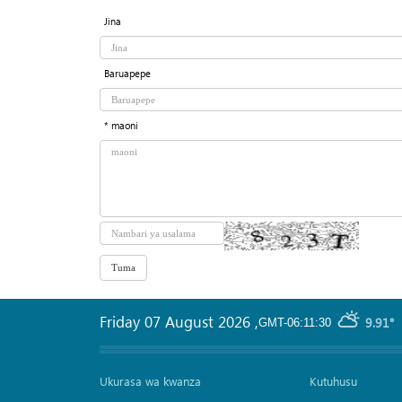
Jina
Baruapepe
* maoni
Friday 07 August 2026
,
9.91°
GMT-06:11:30
Ukurasa wa kwanza
Kutuhusu