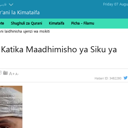
فارسی
r'ani la Kimataifa
ote
Shughuli za Qurani
Kimataifa
Picha‎ - Filamu‎
i laidhinisha ujenzi wa msikiti
 Katika Maadhimisho ya Siku ya
Habari ID:
3482280