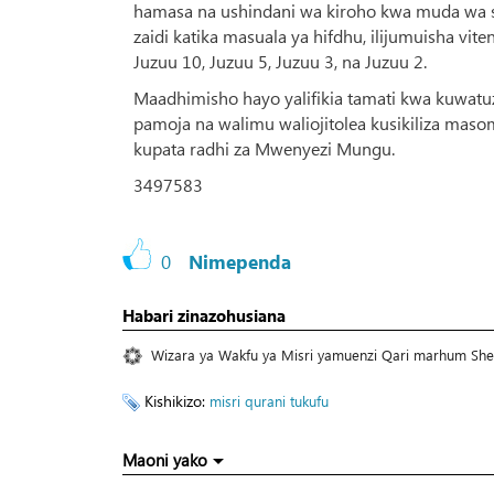
hamasa na ushindani wa kiroho kwa muda wa sik
zaidi katika masuala ya hifdhu, ilijumuisha vit
Juzuu 10, Juzuu 5, Juzuu 3, na Juzuu 2.
Maadhimisho hayo yalifikia tamati kwa kuwatu
pamoja na walimu waliojitolea kusikiliza masomo
kupata radhi za Mwenyezi Mungu.
3497583
0
Nimependa
Habari zinazohusiana
Wizara ya Wakfu ya Misri yamuenzi Qari marhum Shek
Kishikizo:
misri
qurani tukufu
Maoni yako