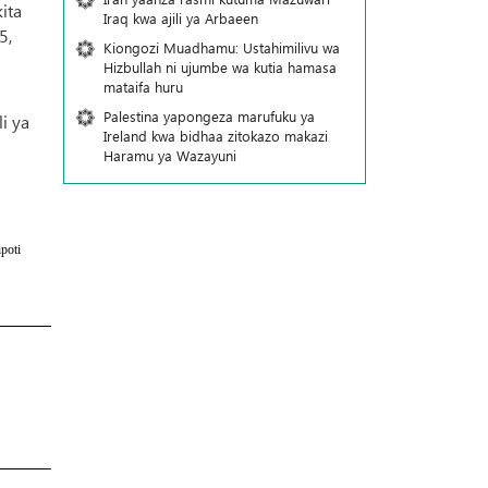
ita
Iraq kwa ajili ya Arbaeen
5,
Kiongozi Muadhamu: Ustahimilivu wa
Hizbullah ni ujumbe wa kutia hamasa
mataifa huru
Palestina yapongeza marufuku ya
i ya
Ireland kwa bidhaa zitokazo makazi
Haramu ya Wazayuni
poti