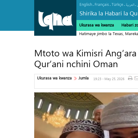
English
Français
Türkçe
.
.
.
.
العربیة
Shirika la Habari la Qu
Ukurasa wa kwanza
Habari z
Hatimaye jimbo la Texas, Marekan
Mtoto wa Kimisri Ang’ara
Qur’ani nchini Oman
Ukurasa wa kwanza
Jumla
19:23 - May 25, 2026