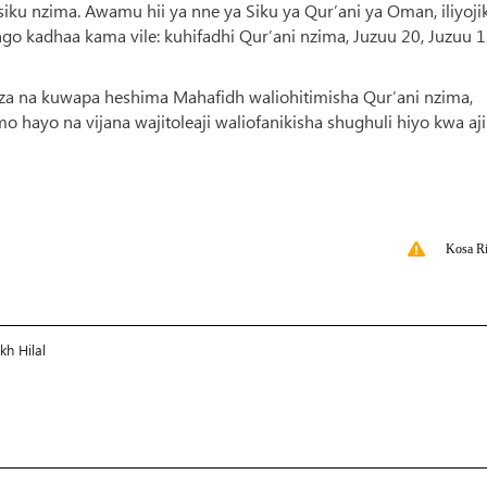
u nzima. Awamu hii ya nne ya Siku ya Qur’ani ya Oman, iliyojik
engo kadhaa kama vile: kuhifadhi Qur’ani nzima, Juzuu 20, Juzuu 1
za na kuwapa heshima Mahafidh waliohitimisha Qur’ani nzima,
 hayo na vijana wajitoleaji waliofanikisha shughuli hiyo kwa ajil
Kosa Ri
h Hilal