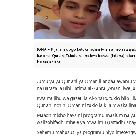
IQNA – Kijana mdogo kutoka nchini Misri amewastaajab
kusoma Qur'ani Tukufu nzima kwa kichwa (hifdhu) ndani
kustaajabisha.
Jumuiya ya Qur’ani ya Oman iliandaa awamu ya
na Baraza la Bibi Fatima al-Zahra (Amani iwe ju
Kwa mujibu wa gazeti la Al-Sharq, tukio hilo li
Qur’ani nchini Oman ni tukio la kila mwaka lin
Maadhimisho haya ni programu maalum na ya 
walizohifadhi mbele ya mwalimu (Ustadh) anaye
Sehemu mahususi ya programu hiyo imetengwa kw