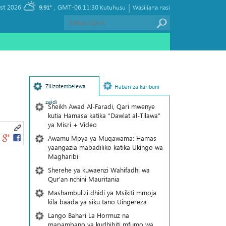
|
, Friday 07 August 2026
GMT-06:11:30
9.91°
Kutuhusu
Wasiliana nasi
Zilizotembelewa
Habari za karibuni
zaidi
Sheikh Awad Al-Faradi, Qari mwenye
kutia Hamasa katika “Dawlat al-Tilawa”
ya Misri + Video
Awamu Mpya ya Muqawama: Hamas
yaangazia mabadiliko katika Ukingo wa
Magharibi
Sherehe ya kuwaenzi Wahifadhi wa
Qur'an nchini Mauritania
Mashambulizi dhidi ya Msikiti mmoja
kila baada ya siku tano Uingereza
Lango Bahari La Hormuz na
mapambano ya kudhibiti mfumo wa