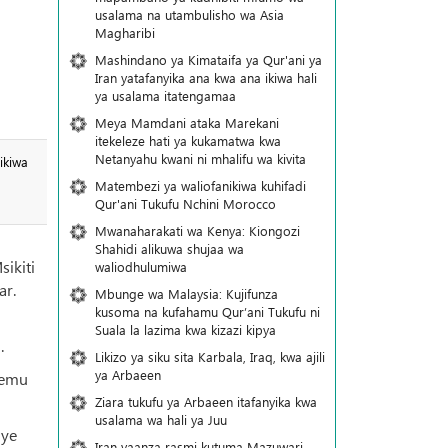
usalama na utambulisho wa Asia
Magharibi
Mashindano ya Kimataifa ya Qur'ani ya
Iran yatafanyika ana kwa ana ikiwa hali
ya usalama itatengamaa
Meya Mamdani ataka Marekani
itekeleze hati ya kukamatwa kwa
Netanyahu kwani ni mhalifu wa kivita
ikiwa
Matembezi ya waliofanikiwa kuhifadi
Qur'ani Tukufu Nchini Morocco
Mwanaharakati wa Kenya: Kiongozi
Shahidi alikuwa shujaa wa
ikiti
waliodhulumiwa
ar.
Mbunge wa Malaysia: Kujifunza
kusoma na kufahamu Qur’ani Tukufu ni
Suala la lazima kwa kizazi kipya
.
Likizo ya siku sita Karbala, Iraq, kwa ajili
ya Arbaeen
hemu
Ziara tukufu ya Arbaeen itafanyika kwa
usalama wa hali ya Juu
nye
Iran yaanza rasmi kutuma Mazuwari