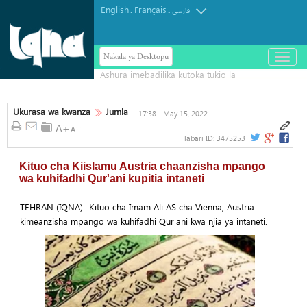
English
Français
.
.
فارسی
Nakala ya Desktopu
باز
و
بسته
کردن
منو
Ukurasa wa kwanza
Jumla
17:38 - May 15, 2022
Habari ID:
3475253
Kituo cha Kiislamu Austria chaanzisha mpango
wa kuhifadhi Qur'ani kupitia intaneti
TEHRAN (IQNA)- Kituo cha Imam Ali AS cha Vienna, Austria
kimeanzisha mpango wa kuhifadhi Qur'ani kwa njia ya intaneti.