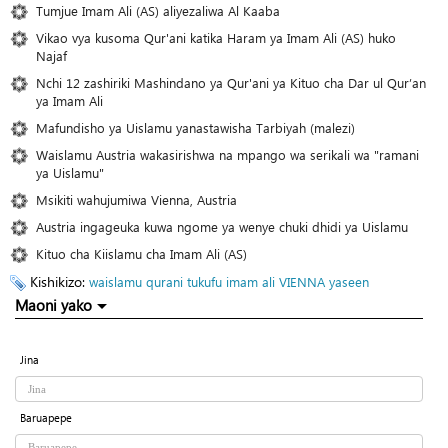
Tumjue Imam Ali (AS) aliyezaliwa Al Kaaba
Vikao vya kusoma Qur'ani katika Haram ya Imam Ali (AS) huko
Najaf
Nchi 12 zashiriki Mashindano ya Qur'ani ya Kituo cha Dar ul Qur’an
ya Imam Ali
Mafundisho ya Uislamu yanastawisha Tarbiyah (malezi)
Waislamu Austria wakasirishwa na mpango wa serikali wa "ramani
ya Uislamu"
Msikiti wahujumiwa Vienna, Austria
Austria ingageuka kuwa ngome ya wenye chuki dhidi ya Uislamu
Kituo cha Kiislamu cha Imam Ali (AS)
Kishikizo:
waislamu
qurani tukufu
imam ali
VIENNA
yaseen
Maoni yako
Jina
Baruapepe