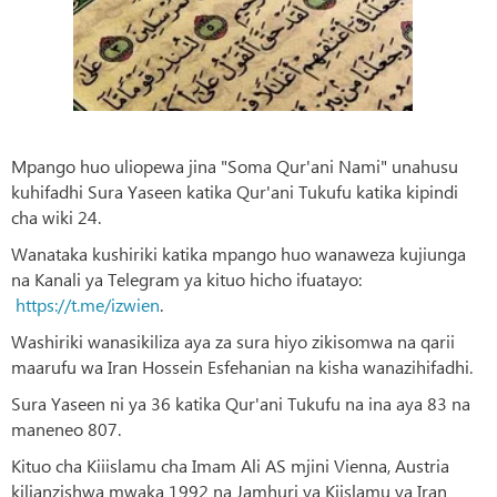
Mpango huo uliopewa jina "Soma Qur'ani Nami" unahusu
kuhifadhi Sura Yaseen katika Qur'ani Tukufu katika kipindi
cha wiki 24.
Wanataka kushiriki katika mpango huo wanaweza kujiunga
na Kanali ya Telegram ya kituo hicho ifuatayo:
https://t.me/izwien
.
Washiriki wanasikiliza aya za sura hiyo zikisomwa na qarii
maarufu wa Iran Hossein Esfehanian na kisha wanazihifadhi.
Sura Yaseen ni ya 36 katika Qur'ani Tukufu na ina aya 83 na
maneneo 807.
Kituo cha Kiiislamu cha Imam Ali AS mjini Vienna, Austria
kilianzishwa mwaka 1992 na Jamhuri ya Kiislamu ya Iran