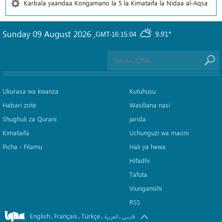
Karbala yaandaa Kongamano la 5 la Kimataifa la Nidaa al-Aqsa
Sunday 09 August 2026
,
9.91°
GMT-16:15:04
Ukurasa wa kwanza
Kutuhusu
Habari zote
Wasiliana nasi
Shughuli za Qurani
jarida
Kimataifa
Uchunguzi wa maoni
Picha‎ - Filamu‎
Hali ya hewa
Hifadhi
Tafuta
Viunganishi
RSS
English
Français
Türkçe
.
.
.
.
فارسی
العربیة