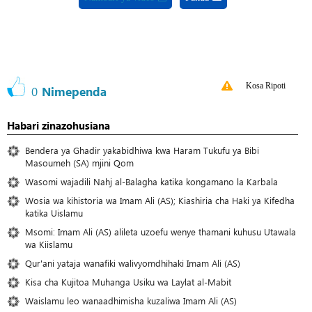
Kosa Ripoti
0
Nimependa
Habari zinazohusiana
Bendera ya Ghadir yakabidhiwa kwa Haram Tukufu ya Bibi
Masoumeh (SA) mjini Qom
Wasomi wajadili Nahj al-Balagha katika kongamano la Karbala
Wosia wa kihistoria wa Imam Ali (AS); Kiashiria cha Haki ya Kifedha
katika Uislamu
Msomi: Imam Ali (AS) alileta uzoefu wenye thamani kuhusu Utawala
wa Kiislamu
Qur'ani yataja wanafiki walivyomdhihaki Imam Ali (AS)
Kisa cha Kujitoa Muhanga Usiku wa Laylat al-Mabit
Waislamu leo wanaadhimisha kuzaliwa Imam Ali (AS)