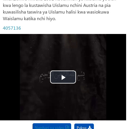
kwa lengo la kustawisha Uislamu nchini Austria na pia
kuwasilisha taswira ya Uislamu halisi kwa wasiokuwa
Waislamu katika nchi hiyo.
4057136
Play
Video
Nambari ya video
Pakua