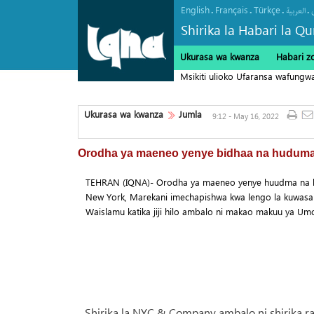
English
Français
Türkçe
.
.
.
.
العربیة
Shirika la Habari la Qu
Ukurasa wa kwanza
Habari z
Msikiti ulioko Ufaransa wafungwa
Ukurasa wa kwanza
Jumla
9:12 - May 16, 2022
Orodha ya maeneo yenye bidhaa na huduma 
TEHRAN (IQNA)- Orodha ya maeneo yenye huudma na bi
New York, Marekani imechapishwa kwa lengo la kuwasaid
Waislamu katika jiji hilo ambalo ni makao makuu ya Um
Shirika la NYC & Company ambalo ni shirika ra