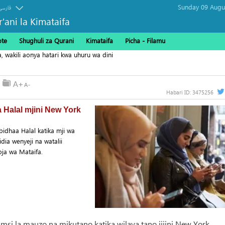
فارسی
r'ani la Kimataifa
ote
Shughuli za Qurani
Kimataifa
Picha‎ - Filamu‎
, wakili aonya hatari kwa uhuru wa dini
Habari ID:
3475256
Halal mjini New York
dhaa Halal katika mji wa
ia wenyeji na watalii
oja wa Mataifa.
msi la mauzo na mikutano katika wilaya tano jijini New York