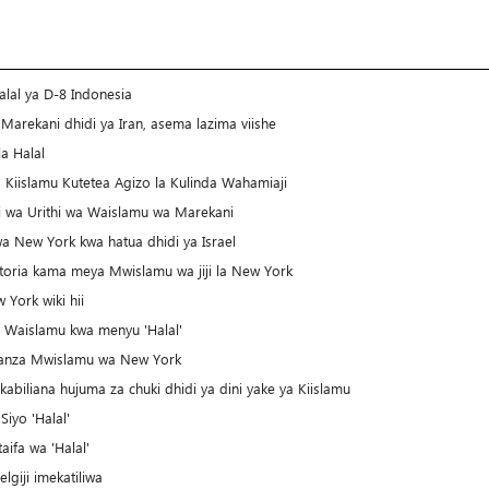
alal ya D-8 Indonesia
arekani dhidi ya Iran, asema lazima viishe
a Halal
Kiislamu Kutetea Agizo la Kulinda Wahamiaji
 wa Urithi wa Waislamu wa Marekani
 New York kwa hatua dhidi ya Israel
toria kama meya Mwislamu wa jiji la New York
York wiki hii
i Waislamu kwa menyu 'Halal'
wanza Mwislamu wa New York
iliana hujuma za chuki dhidi ya dini yake ya Kiislamu
iyo 'Halal'
ifa wa 'Halal'
giji imekatiliwa