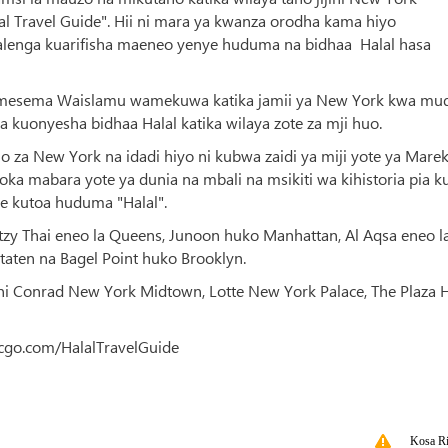
al Travel Guide". Hii ni mara ya kwanza orodha kama hiyo
inalenga kuarifisha maeneo yenye huduma na bidhaa Halal hasa
mesema Waislamu wamekuwa katika jamii ya New York kwa mu
 kuonyesha bidhaa Halal katika wilaya zote za mji huo.
ano za New York na idadi hiyo ni kubwa zaidi ya miji yote ya Marek
ka mabara yote ya dunia na mbali na msikiti wa kihistoria pia k
e kutoa huduma "Halal".
atzy Thai eneo la Queens, Junoon huko Manhattan, Al Aqsa eneo l
taten na Bagel Point huko Brooklyn.
i Conrad New York Midtown, Lotte New York Palace, The Plaza H
ycgo.com/HalalTravelGuide
Kosa Ri