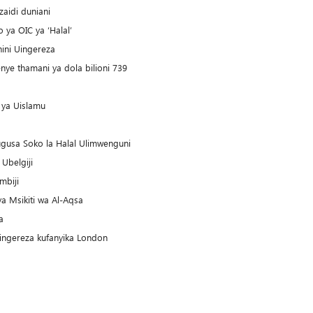
idi d­­uniani
ya OIC ya ‘Halal’
ini Uingereza
enye thamani ya dola bilioni 739
 ya Uislamu
ugusa Soko la Halal Ulimwenguni
Ubelgiji
mbiji
a Msikiti wa Al-Aqsa
a
Uingereza kufanyika London