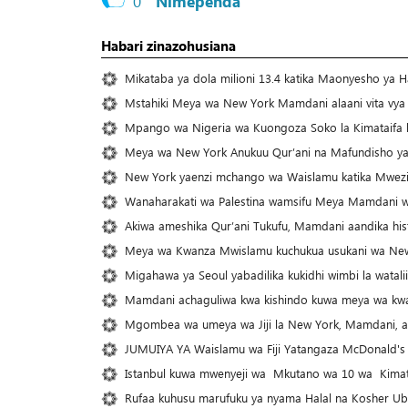
0
Nimependa
Habari zinazohusiana
Mikataba ya dola milioni 13.4 katika Maonyesho ya H
Mstahiki Meya wa New York Mamdani alaani vita vya M
Mpango wa Nigeria wa Kuongoza Soko la Kimataifa l
Meya wa New York Anukuu Qur’ani na Mafundisho ya 
New York yaenzi mchango wa Waislamu katika Mwezi
Wanaharakati wa Palestina wamsifu Meya Mamdani wa
Akiwa ameshika Qur’ani Tukufu, Mamdani aandika his
Meya wa Kwanza Mwislamu kuchukua usukani wa New 
Migahawa ya Seoul yabadilika kukidhi wimbi la watali
Mamdani achaguliwa kwa kishindo kuwa meya wa k
Mgombea wa umeya wa Jiji la New York, Mamdani, akab
JUMUIYA YA Waislamu wa Fiji Yatangaza McDonald's S
Istanbul kuwa mwenyeji wa Mkutano wa 10 wa Kimata
Rufaa kuhusu marufuku ya nyama Halal na Kosher Ubel