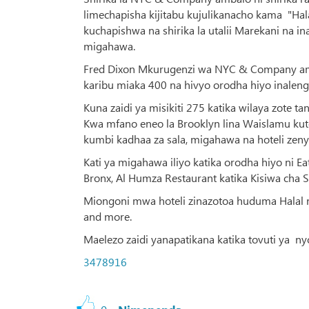
limechapisha kijitabu kujulikanacho kama "Hal
kuchapishwa na shirika la utalii Marekani na 
migahawa.
Fred Dixon Mkurugenzi wa NYC & Company a
karibu miaka 400 na hivyo orodha hiyo inalenga
Kuna zaidi ya misikiti 275 katika wilaya zote t
Kwa mfano eneo la Brooklyn lina Waislamu kuto
kumbi kadhaa za sala, migahawa na hoteli zeny
Kati ya migahawa iliyo katika orodha hiyo ni E
Bronx, Al Humza Restaurant katika Kisiwa cha S
Miongoni mwa hoteli zinazotoa huduma Halal n
and more.
Maelezo zaidi yanapatikana katika tovuti ya n
3478916