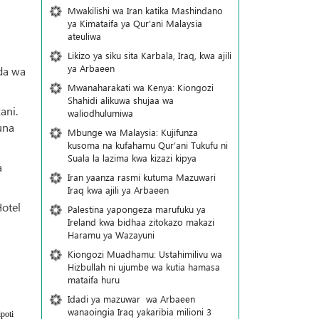
Mwakilishi wa Iran katika Mashindano
ya Kimataifa ya Qur’ani Malaysia
ateuliwa
Likizo ya siku sita Karbala, Iraq, kwa ajili
ya Arbaeen
da wa
Mwanaharakati wa Kenya: Kiongozi
Shahidi alikuwa shujaa wa
ani.
waliodhulumiwa
una
Mbunge wa Malaysia: Kujifunza
kusoma na kufahamu Qur’ani Tukufu ni
Suala la lazima kwa kizazi kipya
a
Iran yaanza rasmi kutuma Mazuwari
Iraq kwa ajili ya Arbaeen
otel
Palestina yapongeza marufuku ya
Ireland kwa bidhaa zitokazo makazi
Haramu ya Wazayuni
Kiongozi Muadhamu: Ustahimilivu wa
Hizbullah ni ujumbe wa kutia hamasa
mataifa huru
Idadi ya mazuwar wa Arbaeen
wanaoingia Iraq yakaribia milioni 3
poti