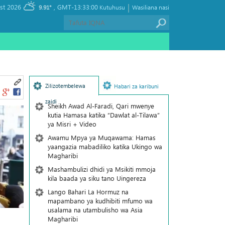
|
, Sunday 09 August 2026
GMT-13:33:00
9.91°
Kutuhusu
Wasiliana nasi
Zilizotembelewa
Habari za karibuni
zaidi
Sheikh Awad Al-Faradi, Qari mwenye
kutia Hamasa katika “Dawlat al-Tilawa”
ya Misri + Video
Awamu Mpya ya Muqawama: Hamas
yaangazia mabadiliko katika Ukingo wa
Magharibi
Mashambulizi dhidi ya Msikiti mmoja
kila baada ya siku tano Uingereza
Lango Bahari La Hormuz na
mapambano ya kudhibiti mfumo wa
usalama na utambulisho wa Asia
Magharibi