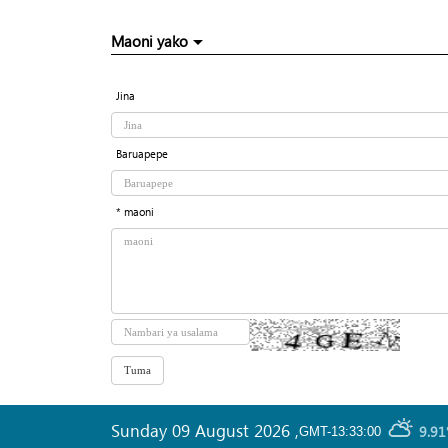
Maoni yako
Jina
Baruapepe
* maoni
Sunday 09 August 2026
,
9.91
GMT-13:33:00