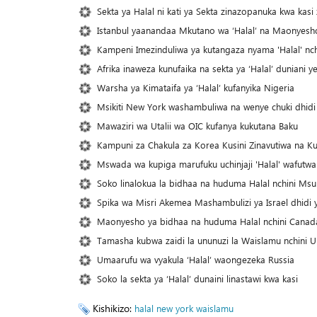
Sekta ya Halal ni kati ya Sekta zinazopanuka kwa kasi za
Istanbul yaanandaa Mkutano wa ‘Halal’ na Maonyesho 
Kampeni Imezinduliwa ya kutangaza nyama 'Halal' nch
Afrika inaweza kunufaika na sekta ya ‘Halal’ duniani y
Warsha ya Kimataifa ya ‘Halal’ kufanyika Nigeria
Msikiti New York washambuliwa na wenye chuki dhidi
Mawaziri wa Utalii wa OIC kufanya kukutana Baku
Kampuni za Chakula za Korea Kusini Zinavutiwa na K
Mswada wa kupiga marufuku uchinjaji 'Halal' wafutwa 
Soko linalokua la bidhaa na huduma Halal nchini Msu
Spika wa Misri Akemea Mashambulizi ya Israel dhidi y
Maonyesho ya bidhaa na huduma Halal nchini Canad
Tamasha kubwa zaidi la ununuzi la Waislamu nchini 
Umaarufu wa vyakula ‘Halal’ waongezeka Russia
Soko la sekta ya ‘Halal’ dunaini linastawi kwa kasi
Kishikizo:
halal
new york
waislamu