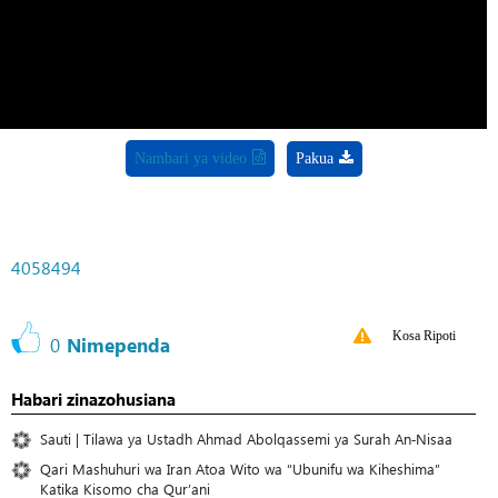
Video
Nambari ya video
Pakua
4058494
Kosa Ripoti
0
Nimependa
Habari zinazohusiana
Sauti | Tilawa ya Ustadh Ahmad Abolqassemi ya Surah An‑Nisaa
Qari Mashuhuri wa Iran Atoa Wito wa “Ubunifu wa Kiheshima”
Katika Kisomo cha Qur’ani