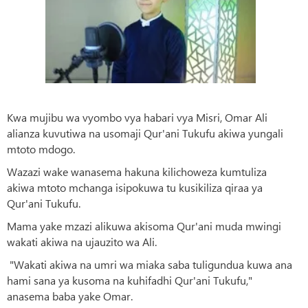
Kwa mujibu wa vyombo vya habari vya Misri, Omar Ali
alianza kuvutiwa na usomaji Qur'ani Tukufu akiwa yungali
mtoto mdogo.
Wazazi wake wanasema hakuna kilichoweza kumtuliza
akiwa mtoto mchanga isipokuwa tu kusikiliza qiraa ya
Qur'ani Tukufu.
Mama yake mzazi alikuwa akisoma Qur'ani muda mwingi
wakati akiwa na ujauzito wa Ali.
"Wakati akiwa na umri wa miaka saba tuligundua kuwa ana
hami sana ya kusoma na kuhifadhi Qur'ani Tukufu,"
anasema baba yake Omar.