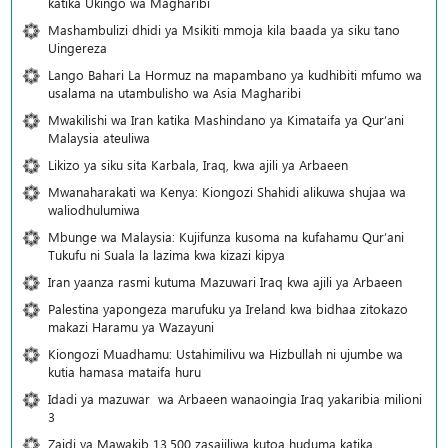
katika Ukingo wa Magharibi
Mashambulizi dhidi ya Msikiti mmoja kila baada ya siku tano
Uingereza
Lango Bahari La Hormuz na mapambano ya kudhibiti mfumo wa
usalama na utambulisho wa Asia Magharibi
Mwakilishi wa Iran katika Mashindano ya Kimataifa ya Qur’ani
Malaysia ateuliwa
Likizo ya siku sita Karbala, Iraq, kwa ajili ya Arbaeen
Mwanaharakati wa Kenya: Kiongozi Shahidi alikuwa shujaa wa
waliodhulumiwa
Mbunge wa Malaysia: Kujifunza kusoma na kufahamu Qur’ani
Tukufu ni Suala la lazima kwa kizazi kipya
Iran yaanza rasmi kutuma Mazuwari Iraq kwa ajili ya Arbaeen
Palestina yapongeza marufuku ya Ireland kwa bidhaa zitokazo
makazi Haramu ya Wazayuni
Kiongozi Muadhamu: Ustahimilivu wa Hizbullah ni ujumbe wa
kutia hamasa mataifa huru
Idadi ya mazuwar wa Arbaeen wanaoingia Iraq yakaribia milioni
3
Zaidi ya Mawakib 13,500 zasajiliwa kutoa huduma katika