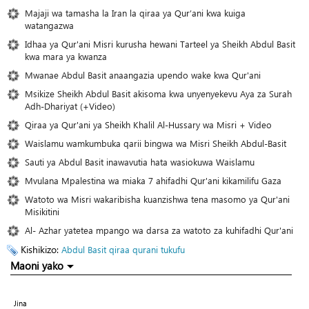
Majaji wa tamasha la Iran la qiraa ya Qur’ani kwa kuiga
watangazwa
Idhaa ya Qur'ani Misri kurusha hewani Tarteel ya Sheikh Abdul Basit
kwa mara ya kwanza
Mwanae Abdul Basit anaangazia upendo wake kwa Qur'ani
Msikize Sheikh Abdul Basit akisoma kwa unyenyekevu Aya za Surah
Adh-Dhariyat (+Video)
Qiraa ya Qur'ani ya Sheikh Khalil Al-Hussary wa Misri + Video
Waislamu wamkumbuka qarii bingwa wa Misri Sheikh Abdul-Basit
Sauti ya Abdul Basit inawavutia hata wasiokuwa Waislamu
Mvulana Mpalestina wa miaka 7 ahifadhi Qur'ani kikamilifu Gaza
Watoto wa Misri wakaribisha kuanzishwa tena masomo ya Qur'ani
Misikitini
Al- Azhar yatetea mpango wa darsa za watoto za kuhifadhi Qur'ani
Kishikizo:
Abdul Basit
qiraa
qurani tukufu
Maoni yako
Jina