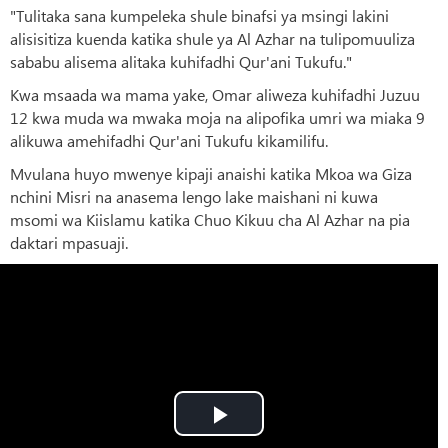
"Tulitaka sana kumpeleka shule binafsi ya msingi lakini
alisisitiza kuenda katika shule ya Al Azhar na tulipomuuliza
sababu alisema alitaka kuhifadhi Qur'ani Tukufu."
Kwa msaada wa mama yake, Omar aliweza kuhifadhi Juzuu
12 kwa muda wa mwaka moja na alipofika umri wa miaka 9
alikuwa amehifadhi Qur'ani Tukufu kikamilifu.
Mvulana huyo mwenye kipaji anaishi katika Mkoa wa Giza
nchini Misri na anasema lengo lake maishani ni kuwa
msomi wa Kiislamu katika Chuo Kikuu cha Al Azhar na pia
daktari mpasuaji.
Play