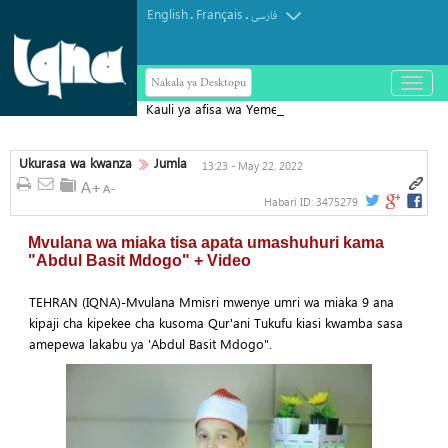
English
Français
.
.
فارسی
Nakala ya Desktopu
باز
و
Kauli ya afisa wa Yemen kufuatia
بسته
کردن
Mkataba wa Ulinzi wa Saudi Arabia,
منو
Uturuki na Pakistan
Ukurasa wa kwanza
Jumla
13:23 - May 22, 2022
Habari ID:
3475279
Mvulana wa miaka tisa apata umashuhuri kama
"Abdul Basit Mdogo" + Video
TEHRAN (IQNA)-Mvulana Mmisri mwenye umri wa miaka 9 ana
kipaji cha kipekee cha kusoma Qur'ani Tukufu kiasi kwamba sasa
amepewa lakabu ya 'Abdul Basit Mdogo".