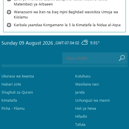
Matembezi ya Arbaeen
Wanazuoni wa Iran na Iraq mjini Baghdad wasisitiza Umoja wa
Kiislamu
Karbala yaandaa Kongamano la 5 la Kimataifa la Nidaa al-Aqsa
Sunday 09 August 2026
,
9.91°
GMT-07:04:02
Ukurasa wa kwanza
Kutuhusu
Habari zote
Wasiliana nasi
Shughuli za Qurani
jarida
Kimataifa
Uchunguzi wa maoni
Picha‎ - Filamu‎
Hali ya hewa
Hifadhi
Tafuta