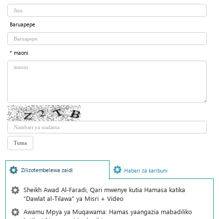
Baruapepe
* maoni
Zilizotembelewa zaidi
Habari za karibuni
Sheikh Awad Al-Faradi, Qari mwenye kutia Hamasa katika
“Dawlat al-Tilawa” ya Misri + Video
Awamu Mpya ya Muqawama: Hamas yaangazia mabadiliko