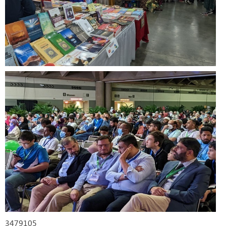
3479105