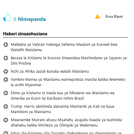
Kosa Ripoti
0
Nimependa
Habari zinazohusiana
Maktaba ya Vatican Yatenga Sehemu Maalum ya Kuswali kwa
Watafiti Waislamu
Baraza la Kiislamu la Kosovo limeandaa Mashindano ya Sayansi ya
Dini Pristina
Nchi za Afrika zazidi kuvutia watalii Waislamu
Yamkini Mamia ya Waislamu wamepoteza maisha katika tetemeko
la ardhi Myanmar
Elimu ya Kiislamu ni mada kuu ya Mkutano wa Waislamu wa
Amerika ya Kusin na Karibiani nchini Brazil
Trump: Harris akishinda atavamia Mashariki ya Kati na kuua
Mamilioni ya Waislamu
Mwanamke Muirani abusu Msahafu, asujudu baada ya kushinda
dhahabu katika Michezo ya Olimpiki ya Walemavu
Kituo cha Kiislamu cha Toronto chakumbana na changamoto ya