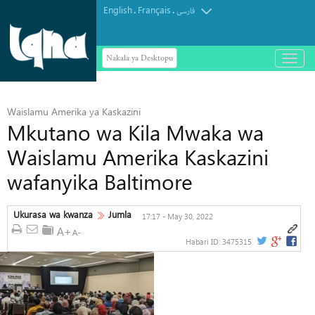
English
Français
.
.
فارسی
Nakala ya Desktopu
باز
و
بسته
کردن
منو
Waislamu Amerika ya Kaskazini
Mkutano wa Kila Mwaka wa
Waislamu Amerika Kaskazini
wafanyika Baltimore
Ukurasa wa kwanza
Jumla
17:17 - May 30, 2022
Habari ID:
3475315