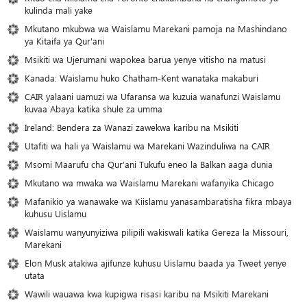
kulinda mali yake
Mkutano mkubwa wa Waislamu Marekani pamoja na Mashindano
ya Kitaifa ya Qur'ani
Msikiti wa Ujerumani wapokea barua yenye vitisho na matusi
Kanada: Waislamu huko Chatham-Kent wanataka makaburi
CAIR yalaani uamuzi wa Ufaransa wa kuzuia wanafunzi Waislamu
kuvaa Abaya katika shule za umma
Ireland: Bendera za Wanazi zawekwa karibu na Msikiti
Utafiti wa hali ya Waislamu wa Marekani Wazinduliwa na CAIR
Msomi Maarufu cha Qur’ani Tukufu eneo la Balkan aaga dunia
Mkutano wa mwaka wa Waislamu Marekani wafanyika Chicago
Mafanikio ya wanawake wa Kiislamu yanasambaratisha fikra mbaya
kuhusu Uislamu
Waislamu wanyunyiziwa pilipili wakiswali katika Gereza la Missouri,
Marekani
Elon Musk atakiwa ajifunze kuhusu Uislamu baada ya Tweet yenye
utata
Wawili wauawa kwa kupigwa risasi karibu na Msikiti Marekani