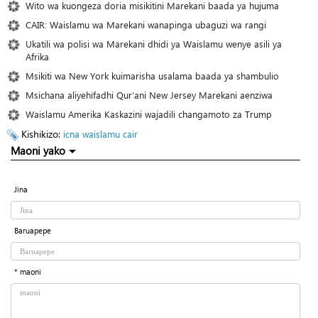
Wito wa kuongeza doria misikitini Marekani baada ya hujuma
CAIR: Waislamu wa Marekani wanapinga ubaguzi wa rangi
Ukatili wa polisi wa Marekani dhidi ya Waislamu wenye asili ya
Afrika
Msikiti wa New York kuimarisha usalama baada ya shambulio
Msichana aliyehifadhi Qur’ani New Jersey Marekani aenziwa
Waislamu Amerika Kaskazini wajadili changamoto za Trump
Kishikizo:
icna
waislamu
cair
Maoni yako
Jina
Baruapepe
* maoni