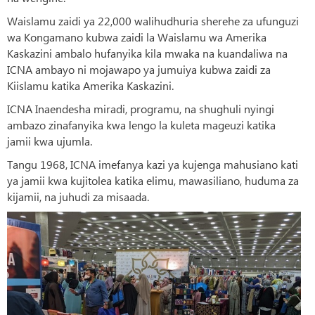
Waislamu zaidi ya 22,000 walihudhuria sherehe za ufunguzi
wa Kongamano kubwa zaidi la Waislamu wa Amerika
Kaskazini ambalo hufanyika kila mwaka na kuandaliwa na
ICNA ambayo ni mojawapo ya jumuiya kubwa zaidi za
Kiislamu katika Amerika Kaskazini.
ICNA Inaendesha miradi, programu, na shughuli nyingi
ambazo zinafanyika kwa lengo la kuleta mageuzi katika
jamii kwa ujumla.
Tangu 1968, ICNA imefanya kazi ya kujenga mahusiano kati
ya jamii kwa kujitolea katika elimu, mawasiliano, huduma za
kijamii, na juhudi za misaada.