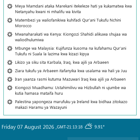
Meya Mamdani ataka Marekani itekeleze hati ya kukamatwa kwa
Netanyahu kwani ni mhalifu wa kivita
Matembezi ya waliofanikiwa kuhifadi Qur'ani Tukufu Nchini
Morocco
Mwanaharakati wa Kenya: Kiongozi Shahidi alikuwa shujaa wa
waliodhulumiwa
Mbunge wa Malaysia: Kujifunza kusoma na kufahamu Qur’ani
Tukufu ni Suala la lazima kwa kizazi kipya
Likizo ya siku sita Karbala, Iraq, kwa ajili ya Arbaeen
Ziara tukufu ya Arbaeen itafanyika kwa usalama wa hali ya Juu
Iran yaanza rasmi kutuma Mazuwari Iraq kwa ajili ya Arbaeen
Kiongozi Muadhamu: Ustahimilivu wa Hizbullah ni ujumbe wa
kutia hamasa mataifa huru
Palestina yapongeza marufuku ya Ireland kwa bidhaa zitokazo
makazi Haramu ya Wazayuni
Friday 07 August 2026
,
9.91°
GMT-21:13:18