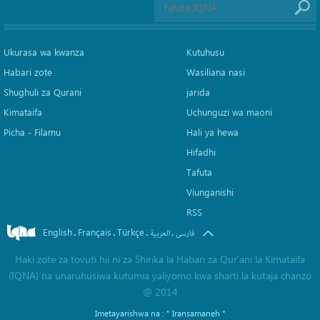
Ukurasa wa kwanza
Kutuhusu
Habari zote
Wasiliana nasi
Shughuli za Qurani
jarida
Kimataifa
Uchunguzi wa maoni
Picha‎ - Filamu‎
Hali ya hewa
Hifadhi
Tafuta
Viunganishi
RSS
English
Français
Türkçe
.
.
.
.
فارسی
العربیة
Haki zote za tovuti hii ni za Shirika la Habari za Qur'ani la Kimataifa
(IQNA) na unaruhusiwa kutumia yaliyomo kwa sharti la kutaja chanzo
@ 2014
Imetayarishwa na :
" Iransamaneh "