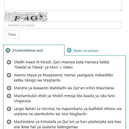
Zilizotembelewa zaidi
Habari za karibuni
Sheikh Awad Al-Faradi, Qari mwenye kutia Hamasa katika
“Dawlat al-Tilawa” ya Misri + Video
Awamu Mpya ya Muqawama: Hamas yaangazia mabadiliko
katika Ukingo wa Magharibi
Sherehe ya kuwaenzi Wahifadhi wa Qur'an nchini Mauritania
Mashambulizi dhidi ya Msikiti mmoja kila baada ya siku tano
Uingereza
Lango Bahari La Hormuz na mapambano ya kudhibiti mfumo wa
usalama na utambulisho wa Asia Magharibi
Mashindano ya Kimataifa ya Qur'ani ya Iran yatafanyika ana kwa
ana ikiwa hali ya usalama itatengamaa