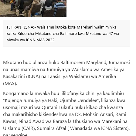
TEHRAN (IQNA)- Waislamu kutoka kote Marekani walimiminika
katika Kituo cha Mikutano cha Baltimore kwa Mkutano wa 47 wa
Mwaka wa ICNA-MAS 2022.
Mkutano huo ulianza huko Baltimorem Maryland, Jumamosi
na unasimamiwa na Jumuiya ya Waislamu wa Amerika ya
Kasakazini (ICNA) na Taasisi ya Waislamu wa Amerika
(MAS).
Kongamano la mwaka huu lililofanyika chini ya kaulimbiu
“Kujenga Jumuiya ya Haki, Ujumbe Uendelee”, lilianza kwa
usomaji mzuri wa Qur'ani Tukufu huku kikao cha kwanza
cha makaribisho kikiendeshwa na Dk. Mohsin Ansari, Rami
Kawas, Nihad Awad wa Baraza la Uhusiano wa Marekani na
Uislamu (CAIR), Sumaira Afzal ( Wanadada wa ICNA Sisters),
na wengine.