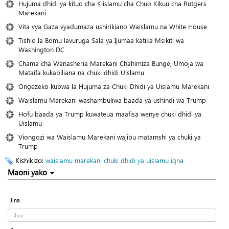
Hujuma dhidi ya kituo cha Kiislamu cha Chuo Kikuu cha Rutgers
Marekani
Vita vya Gaza vyadumaza ushirikiano Waislamu na White House
Tishio la Bomu lavuruga Sala ya Ijumaa katika Msikiti wa
Washington DC
Chama cha Wanasheria Marekani Chahimiza Bunge, Umoja wa
Mataifa kukabiliana na chuki dhidi Uislamu
Ongezeko kubwa la Hujuma za Chuki Dhidi ya Uislamu Marekani
Waislamu Marekani washambuliwa baada ya ushindi wa Trump
Hofu baada ya Trump kuwateua maafisa wenye chuki dhidi ya
Uislamu
Viongozi wa Waislamu Marekani wajibu matamshi ya chuki ya
Trump
Kishikizo:
waislamu
marekani
chuki dhidi ya uislamu
iqna
Maoni yako
Jina