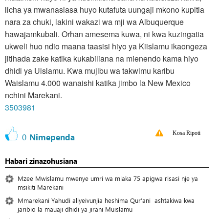
licha ya mwanasiasa huyo kutafuta uungaji mkono kupitia
nara za chuki, lakini wakazi wa mji wa Albuquerque
hawajamkubali. Orhan amesema kuwa, ni kwa kuzingatia
ukweli huo ndio maana taasisi hiyo ya Kiislamu ikaongeza
jitihada zake katika kukabiliana na mienendo kama hiyo
dhidi ya Uislamu. Kwa mujibu wa takwimu karibu
Waislamu 4.000 wanaishi katika jimbo la New Mexico
nchini Marekani.
3503981
Kosa Ripoti
0
Nimependa
Habari zinazohusiana
Mzee Mwislamu mwenye umri wa miaka 75 apigwa risasi nje ya
msikiti Marekani
Mmarekani Yahudi aliyeivunjia heshima Qur’ani ashtakiwa kwa
jaribio la mauaji dhidi ya jirani Muislamu