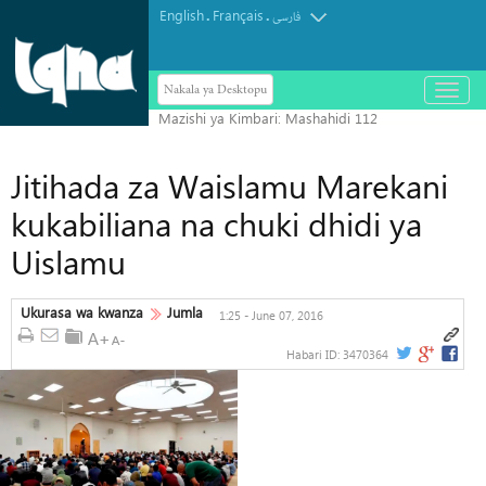
English
Français
.
.
فارسی
Nakala ya Desktopu
باز
و
بسته
کردن
منو
Jitihada za Waislamu Marekani
kukabiliana na chuki dhidi ya
Uislamu
Ukurasa wa kwanza
Jumla
1:25 - June 07, 2016
Habari ID:
3470364