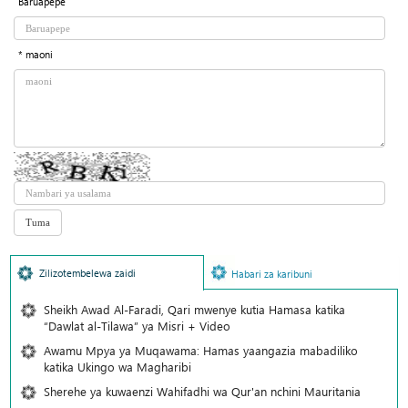
Baruapepe
* maoni
Zilizotembelewa zaidi
Habari za karibuni
Sheikh Awad Al-Faradi, Qari mwenye kutia Hamasa katika
“Dawlat al-Tilawa” ya Misri + Video
Awamu Mpya ya Muqawama: Hamas yaangazia mabadiliko
katika Ukingo wa Magharibi
Sherehe ya kuwaenzi Wahifadhi wa Qur'an nchini Mauritania