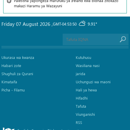
Palestina yapongeza marufuku ya Ireland kwa bidhaa zitokazo
makazi Haramu ya Wazayuni
Friday 07 August 2026
,
9.91°
GMT-04:53:50
Ukurasa wa kwanza
Kutuhusu
Habari zote
Wasiliana nasi
Shughuli za Qurani
jarida
Kimataifa
Uchunguzi wa maoni
Picha‎ - Filamu‎
Hali ya hewa
Hifadhi
Tafuta
Viunganishi
RSS