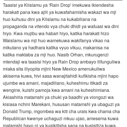
Taasisi ya Kiislamu ya 'Rain Drop' imekuwa ikiendesha
harakati pana kwa ajili ya kuwafahamisha wakazi wa mji
huo kuhusu dini ya Kiislamu na kukabiliana na
propaganda na vitendo vya chuki dhidi ya wafuasi wa dini
hiyo. Kwa mujibu wa habari hiyo, katika harakati hizo
Waislamu wa mji huo wamekuwa wakifanya vikao na
mikutano ya hadhara katika vyuo vikuu, makanisa na
katika maktaba za mji huo. Nasib Orhan, mkurugenzi
mtendaji wa taasisi hiyo ya Rain Drop ambayo ilifunguliwa
miaka sita iliyopita mjini New Mexico amenukuliwa
akisema kuwa, hivi sasa wanajitahidi kufikisha mjini hapo
ujumbe wa amani, majadiliano, kuheshimu itikadi za
wengine, kuishi pamoja kwa amani na kuheshimiana.
Akiashiria matamshi ya chuki ya baadhi ya viongozi wa
kisiasa nchini Marekani, hususan matamshi ya ubaguzi ya
Donald Trump, mgombea wa kiti cha urais kwa chama cha
Republican kwenye uchaguzi mkuu ujao, amesema kuwa
matamshi hayo ni ya kusikitisha sana na kusisitiza kuwa,