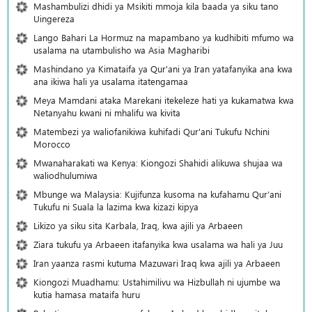
Mashambulizi dhidi ya Msikiti mmoja kila baada ya siku tano
Uingereza
Lango Bahari La Hormuz na mapambano ya kudhibiti mfumo wa
usalama na utambulisho wa Asia Magharibi
Mashindano ya Kimataifa ya Qur'ani ya Iran yatafanyika ana kwa
ana ikiwa hali ya usalama itatengamaa
Meya Mamdani ataka Marekani itekeleze hati ya kukamatwa kwa
Netanyahu kwani ni mhalifu wa kivita
Matembezi ya waliofanikiwa kuhifadi Qur'ani Tukufu Nchini
Morocco
Mwanaharakati wa Kenya: Kiongozi Shahidi alikuwa shujaa wa
waliodhulumiwa
Mbunge wa Malaysia: Kujifunza kusoma na kufahamu Qur’ani
Tukufu ni Suala la lazima kwa kizazi kipya
Likizo ya siku sita Karbala, Iraq, kwa ajili ya Arbaeen
Ziara tukufu ya Arbaeen itafanyika kwa usalama wa hali ya Juu
Iran yaanza rasmi kutuma Mazuwari Iraq kwa ajili ya Arbaeen
Kiongozi Muadhamu: Ustahimilivu wa Hizbullah ni ujumbe wa
kutia hamasa mataifa huru