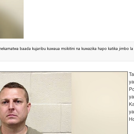
mekamatwa baada kujaribu kuwaua msikitini na kuwazika hapo katika jimbo la
Ta
ya
Po
ya
Ka
ya
H