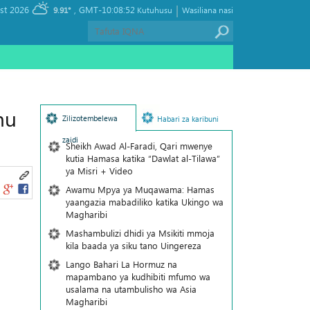
|
, Saturday 08 August 2026
GMT-10:08:52
9.91°
Kutuhusu
Wasiliana nasi
mu
Zilizotembelewa
Habari za karibuni
zaidi
Sheikh Awad Al-Faradi, Qari mwenye
kutia Hamasa katika “Dawlat al-Tilawa”
ya Misri + Video
Awamu Mpya ya Muqawama: Hamas
yaangazia mabadiliko katika Ukingo wa
Magharibi
Mashambulizi dhidi ya Msikiti mmoja
kila baada ya siku tano Uingereza
Lango Bahari La Hormuz na
mapambano ya kudhibiti mfumo wa
usalama na utambulisho wa Asia
Magharibi