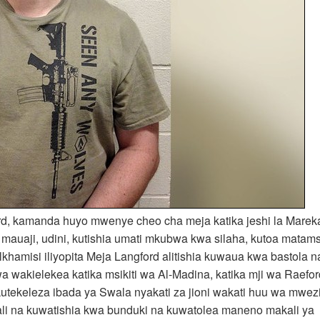
, kamanda huyo mwenye cheo cha meja katika jeshi la Marek
 mauaji, udini, kutishia umati mkubwa kwa silaha, kutoa matams
khamisi iliyopita Meja Langford alitishia kuwaua kwa bastola n
wakielekea katika msikiti wa Al-Madina, katika mji wa Raefor
kutekeleza ibada ya Swala nyakati za jioni wakati huu wa mwez
li na kuwatishia kwa bunduki na kuwatolea maneno makali ya