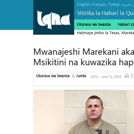
English
Français
Türkçe
.
.
.
.
العربیة
Shirika la Habari la Qu
Ukurasa wa kwanza
Habari z
Hatimaye jimbo la Texas, Marekan
Mwanajeshi Marekani ak
Msikitini na kuwazika ha
Ukurasa wa kwanza
Jumla
18:31 - June 11, 2016