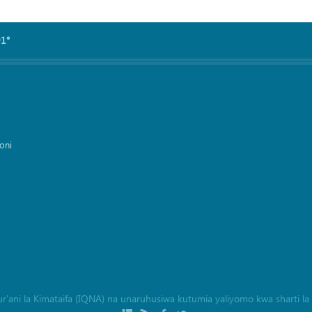
91°
oni
a Qur'ani la Kimataifa (IQNA) na unaruhusiwa kutumia yaliyomo kwa sharti 