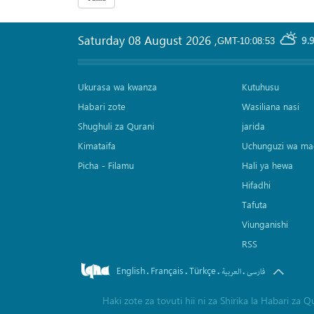
Saturday 08 August 2026
,
9.
GMT-10:08:53
Ukurasa wa kwanza
Kutuhusu
Habari zote
Wasiliana nasi
Shughuli za Qurani
jarida
Kimataifa
Uchunguzi wa ma
Picha‎ - Filamu‎
Hali ya hewa
Hifadhi
Tafuta
Viunganishi
RSS
English
Français
Türkçe
.
.
.
.
فارسی
العربیة
Haki zote za tovuti hii ni za Shirika la Habari z