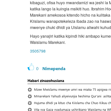
kibaguzi, ofisa huyo mwandamizi wa jeshi la
katika lango la kuingia msikiti huo. Ibrahim
Marekani amekosoa kitendo hicho na kulitaka
Kiislamu wanapotekeleza ibada zao na haswa
mwenye chuki dhidi ya Uislamu aliwahi kuhudu
Hayo yanajiri katika kipindi hiki ambapo kum
Waislamu Marekani.
3505798
0
Nimependa
Habari zinazohusiana
Mzee Mwislamu mwenye umri wa miaka 75 apigwa risa
Mmarekani Yahudi aliyeivunjia heshima Qur’ani ashtak
Hujuma dhidi ya kituo cha Kiislamu cha Chuo Kikuu c
Vita vya Gaza vyadumaza ushirikiano Waislamu na W