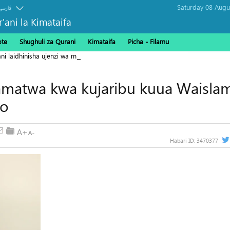
فارسی
r'ani la Kimataifa
ote
Shughuli za Qurani
Kimataifa
Picha‎ - Filamu‎
i laidhinisha ujenzi wa msikiti
amatwa kwa kujaribu kuua Waisla
po
Habari ID:
3470377