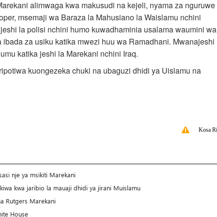
 Marekani alimwaga kwa makusudi na kejeli, nyama za nguruwe
 Hooper, msemaji wa Baraza la Mahusiano la Waislamu nchini
 jeshi la polisi nchini humo kuwadhaminia usalama waumini wa
 ibada za usiku katika mwezi huu wa Ramadhani. Mwanajeshi
mu katika jeshi la Marekani nchini Iraq.
eripotiwa kuongezeka chuki na ubaguzi dhidi ya Uislamu na
Kosa Ri
si nje ya msikiti Marekani
iwa kwa jaribio la mauaji dhidi ya jirani Muislamu
ha Rutgers Marekani
hite House