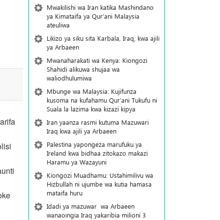
Mwakilishi wa Iran katika Mashindano
ya Kimataifa ya Qur’ani Malaysia
ateuliwa
Likizo ya siku sita Karbala, Iraq, kwa ajili
ya Arbaeen
Mwanaharakati wa Kenya: Kiongozi
Shahidi alikuwa shujaa wa
waliodhulumiwa
Mbunge wa Malaysia: Kujifunza
kusoma na kufahamu Qur’ani Tukufu ni
Suala la lazima kwa kizazi kipya
arifa
Iran yaanza rasmi kutuma Mazuwari
Iraq kwa ajili ya Arbaeen
Palestina yapongeza marufuku ya
lisi
Ireland kwa bidhaa zitokazo makazi
Haramu ya Wazayuni
unti
Kiongozi Muadhamu: Ustahimilivu wa
Hizbullah ni ujumbe wa kutia hamasa
mataifa huru
oke
Idadi ya mazuwar wa Arbaeen
wanaoingia Iraq yakaribia milioni 3