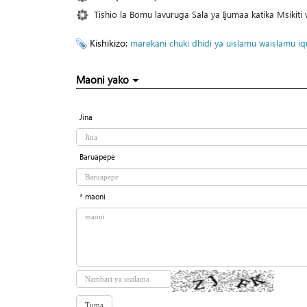
Tishio la Bomu lavuruga Sala ya Ijumaa katika Msikit
Kishikizo:
marekani
chuki dhidi ya uislamu
waislamu
iq
Maoni yako
Jina
Baruapepe
* maoni