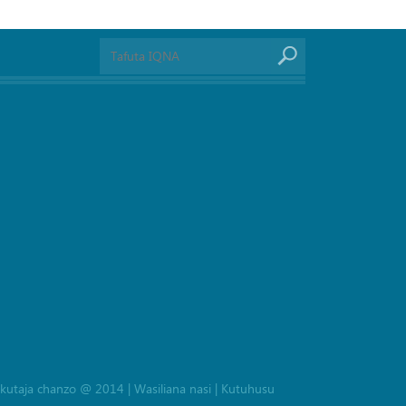
la kutaja chanzo @ 2014
|
Wasiliana nasi
|
Kutuhusu