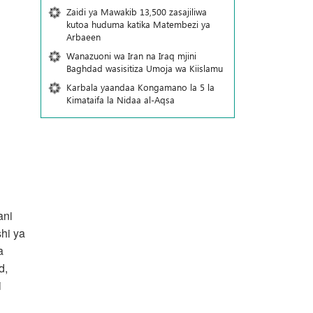
Zaidi ya Mawakib 13,500 zasajiliwa
kutoa huduma katika Matembezi ya
Arbaeen
Wanazuoni wa Iran na Iraq mjini
Baghdad wasisitiza Umoja wa Kiislamu
Karbala yaandaa Kongamano la 5 la
Kimataifa la Nidaa al-Aqsa
ani
hi ya
a
d,
i