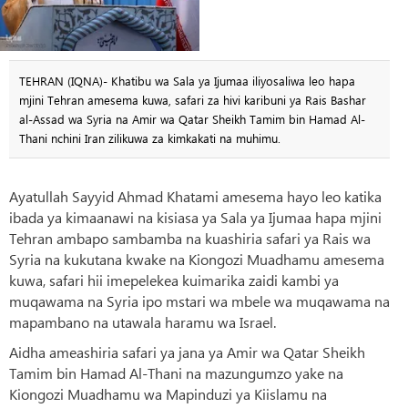
TEHRAN (IQNA)- Khatibu wa Sala ya Ijumaa iliyosaliwa leo hapa
mjini Tehran amesema kuwa, safari za hivi karibuni ya Rais Bashar
al-Assad wa Syria na Amir wa Qatar Sheikh Tamim bin Hamad Al-
Thani nchini Iran zilikuwa za kimkakati na muhimu.
Ayatullah Sayyid Ahmad Khatami amesema hayo leo katika
ibada ya kimaanawi na kisiasa ya Sala ya Ijumaa hapa mjini
Tehran ambapo sambamba na kuashiria safari ya Rais wa
Syria na kukutana kwake na Kiongozi Muadhamu amesema
kuwa, safari hii imepelekea kuimarika zaidi kambi ya
muqawama na Syria ipo mstari wa mbele wa muqawama na
mapambano na utawala haramu wa Israel.
Aidha ameashiria safari ya jana ya Amir wa Qatar Sheikh
Tamim bin Hamad Al-Thani na mazungumzo yake na
Kiongozi Muadhamu wa Mapinduzi ya Kiislamu na