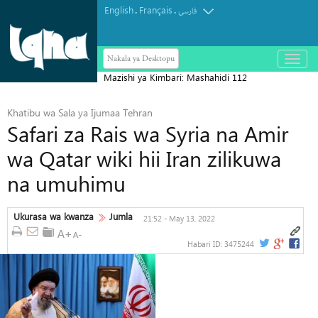
English
Français
.
.
فارسی
Nakala ya Desktopu
باز
و
Mazishi ya Kimbari: Mashahidi 112
بسته
کردن
wazikwa katika mkusanyiko mkubwa
منو
Khatibu wa Sala ya Ijumaa Tehran
Gaza
Safari za Rais wa Syria na Amir
wa Qatar wiki hii Iran zilikuwa
na umuhimu
Ukurasa wa kwanza
Jumla
21:52 - May 13, 2022
Habari ID:
3475244