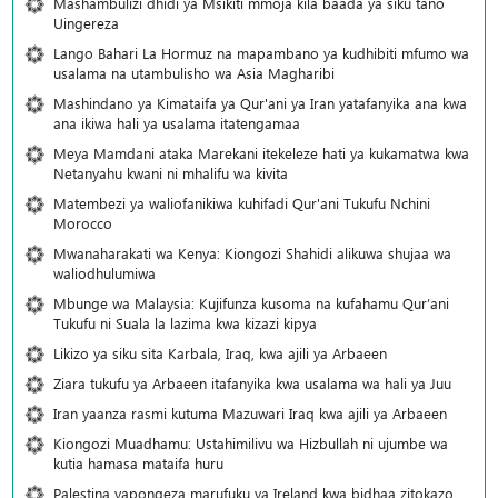
Mashambulizi dhidi ya Msikiti mmoja kila baada ya siku tano
Uingereza
Lango Bahari La Hormuz na mapambano ya kudhibiti mfumo wa
usalama na utambulisho wa Asia Magharibi
Mashindano ya Kimataifa ya Qur'ani ya Iran yatafanyika ana kwa
ana ikiwa hali ya usalama itatengamaa
Meya Mamdani ataka Marekani itekeleze hati ya kukamatwa kwa
Netanyahu kwani ni mhalifu wa kivita
Matembezi ya waliofanikiwa kuhifadi Qur'ani Tukufu Nchini
Morocco
Mwanaharakati wa Kenya: Kiongozi Shahidi alikuwa shujaa wa
waliodhulumiwa
Mbunge wa Malaysia: Kujifunza kusoma na kufahamu Qur’ani
Tukufu ni Suala la lazima kwa kizazi kipya
Likizo ya siku sita Karbala, Iraq, kwa ajili ya Arbaeen
Ziara tukufu ya Arbaeen itafanyika kwa usalama wa hali ya Juu
Iran yaanza rasmi kutuma Mazuwari Iraq kwa ajili ya Arbaeen
Kiongozi Muadhamu: Ustahimilivu wa Hizbullah ni ujumbe wa
kutia hamasa mataifa huru
Palestina yapongeza marufuku ya Ireland kwa bidhaa zitokazo