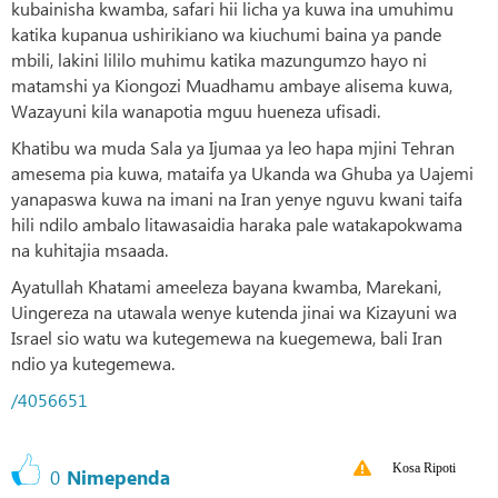
kubainisha kwamba, safari hii licha ya kuwa ina umuhimu
katika kupanua ushirikiano wa kiuchumi baina ya pande
mbili, lakini lililo muhimu katika mazungumzo hayo ni
matamshi ya Kiongozi Muadhamu ambaye alisema kuwa,
Wazayuni kila wanapotia mguu hueneza ufisadi.
Khatibu wa muda Sala ya Ijumaa ya leo hapa mjini Tehran
amesema pia kuwa, mataifa ya Ukanda wa Ghuba ya Uajemi
yanapaswa kuwa na imani na Iran yenye nguvu kwani taifa
hili ndilo ambalo litawasaidia haraka pale watakapokwama
na kuhitajia msaada.
Ayatullah Khatami ameeleza bayana kwamba, Marekani,
Uingereza na utawala wenye kutenda jinai wa Kizayuni wa
Israel sio watu wa kutegemewa na kuegemewa, bali Iran
ndio ya kutegemewa.
/4056651
Kosa Ripoti
0
Nimependa