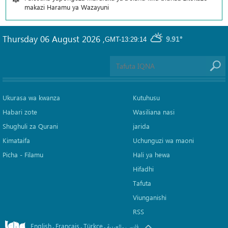
makazi Haramu ya Wazayuni
Thursday 06 August 2026
,
9.91°
GMT-13:29:14
Ukurasa wa kwanza
Kutuhusu
Habari zote
Wasiliana nasi
Shughuli za Qurani
jarida
Kimataifa
Uchunguzi wa maoni
Picha‎ - Filamu‎
Hali ya hewa
Hifadhi
Tafuta
Viunganishi
RSS
English
Français
Türkçe
.
.
.
.
فارسی
العربیة