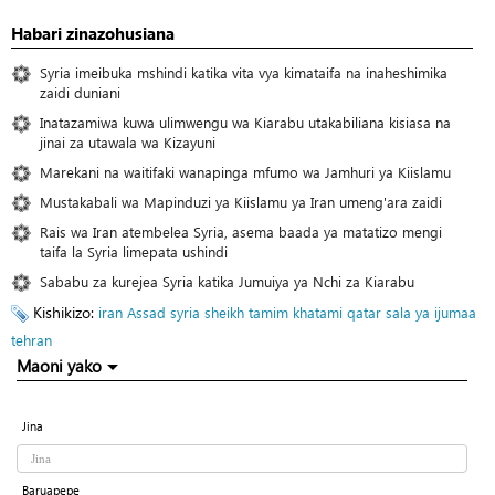
Habari zinazohusiana
Syria imeibuka mshindi katika vita vya kimataifa na inaheshimika
zaidi duniani
Inatazamiwa kuwa ulimwengu wa Kiarabu utakabiliana kisiasa na
jinai za utawala wa Kizayuni
Marekani na waitifaki wanapinga mfumo wa Jamhuri ya Kiislamu
Mustakabali wa Mapinduzi ya Kiislamu ya Iran umeng'ara zaidi
Rais wa Iran atembelea Syria, asema baada ya matatizo mengi
taifa la Syria limepata ushindi
Sababu za kurejea Syria katika Jumuiya ya Nchi za Kiarabu
Kishikizo:
iran
Assad
syria
sheikh tamim
khatami
qatar
sala ya ijumaa
tehran
Maoni yako
Jina
Baruapepe