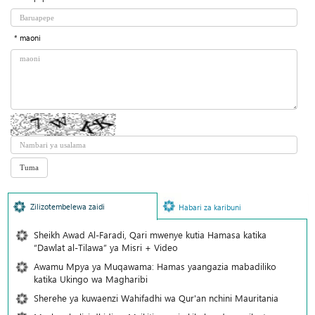
* maoni
Zilizotembelewa zaidi
Habari za karibuni
Sheikh Awad Al-Faradi, Qari mwenye kutia Hamasa katika
“Dawlat al-Tilawa” ya Misri + Video
Awamu Mpya ya Muqawama: Hamas yaangazia mabadiliko
katika Ukingo wa Magharibi
Sherehe ya kuwaenzi Wahifadhi wa Qur'an nchini Mauritania