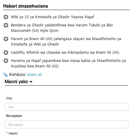
Habari zinazohusiana
Wiki ya 15 ya Kimataifa ya Ghadir Yaanza Najaf
Bendera ya Ghadir yakabidhiwa kwa Haram Tukufu ya Bibi
Masoumeh (SA) mjini Qom
Haram ya Imam Ali (AS) yatangaza utayari wa Maadhimisho ya
Kimataifa ya Wiki ya Ghadir
Uadilifu; Mhimili wa Utawala wa Kibinadamu wa Imam Ali (AS)
Haramu ya Najaf yapambwa kwa maua kabla ya Maadhimisho ya
Kuzaliwa kwa Imam Ali (AS)
Kishikizo:
imam ali
Maoni yako
Jina
Baruapepe
* maoni