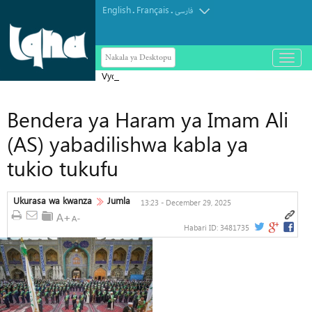
English
Français
.
.
فارسی
Nakala ya Desktopu
باز
و
Vyombo vya habari vya Israel vyatoa
بسته
کردن
tahadhari kuhusu ugombea wa Abdul
منو
Bendera ya Haram ya Imam Ali
El-Sayed Seneti Marekani
(AS) yabadilishwa kabla ya
tukio tukufu
Ukurasa wa kwanza
Jumla
13:23 - December 29, 2025
Habari ID:
3481735