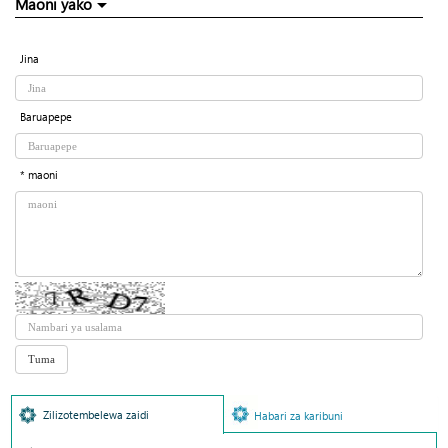
Maoni yako
Jina
Baruapepe
* maoni
Zilizotembelewa zaidi
Habari za karibuni