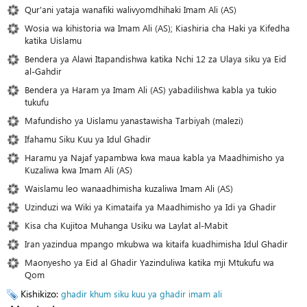
Qur'ani yataja wanafiki walivyomdhihaki Imam Ali (AS)
Wosia wa kihistoria wa Imam Ali (AS); Kiashiria cha Haki ya Kifedha
katika Uislamu
Bendera ya Alawi Itapandishwa katika Nchi 12 za Ulaya siku ya Eid
al-Gahdir
Bendera ya Haram ya Imam Ali (AS) yabadilishwa kabla ya tukio
tukufu
Mafundisho ya Uislamu yanastawisha Tarbiyah (malezi)
Ifahamu Siku Kuu ya Idul Ghadir
Haramu ya Najaf yapambwa kwa maua kabla ya Maadhimisho ya
Kuzaliwa kwa Imam Ali (AS)
Waislamu leo wanaadhimisha kuzaliwa Imam Ali (AS)
Uzinduzi wa Wiki ya Kimataifa ya Maadhimisho ya Idi ya Ghadir
Kisa cha Kujitoa Muhanga Usiku wa Laylat al-Mabit
Iran yazindua mpango mkubwa wa kitaifa kuadhimisha Idul Ghadir
Maonyesho ya Eid al Ghadir Yazinduliwa katika mji Mtukufu wa
Qom
Kishikizo:
ghadir khum
siku kuu ya ghadir
imam ali