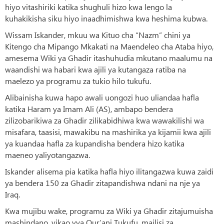
hiyo vitashiriki katika shughuli hizo kwa lengo la
kuhakikisha siku hiyo inaadhimishwa kwa heshima kubwa.
Wissam Iskander, mkuu wa Kituo cha “Nazm” chini ya
Kitengo cha Mipango Mkakati na Maendeleo cha Ataba hiyo,
amesema Wiki ya Ghadir itashuhudia mkutano maalumu na
waandishi wa habari kwa ajili ya kutangaza ratiba na
maelezo ya programu za tukio hilo tukufu.
Alibainisha kuwa hapo awali uongozi huo uliandaa hafla
katika Haram ya Imam Ali (AS), ambapo bendera
zilizobarikiwa za Ghadir zilikabidhiwa kwa wawakilishi wa
misafara, taasisi, mawakibu na mashirika ya kijamii kwa ajili
ya kuandaa hafla za kupandisha bendera hizo katika
maeneo yaliyotangazwa.
Iskander alisema pia katika hafla hiyo ilitangazwa kuwa zaidi
ya bendera 150 za Ghadir zitapandishwa ndani na nje ya
Iraq.
Kwa mujibu wake, programu za Wiki ya Ghadir zitajumuisha
mashindano, vikao vya Qur’ani Tukufu, majlisi za