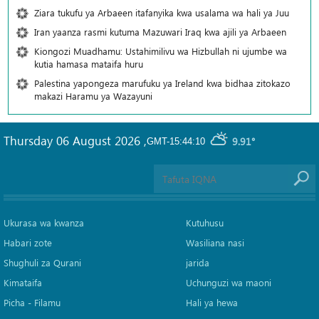
Ziara tukufu ya Arbaeen itafanyika kwa usalama wa hali ya Juu
Iran yaanza rasmi kutuma Mazuwari Iraq kwa ajili ya Arbaeen
Kiongozi Muadhamu: Ustahimilivu wa Hizbullah ni ujumbe wa
kutia hamasa mataifa huru
Palestina yapongeza marufuku ya Ireland kwa bidhaa zitokazo
makazi Haramu ya Wazayuni
Thursday 06 August 2026
,
9.91°
GMT-15:44:10
Ukurasa wa kwanza
Kutuhusu
Habari zote
Wasiliana nasi
Shughuli za Qurani
jarida
Kimataifa
Uchunguzi wa maoni
Picha‎ - Filamu‎
Hali ya hewa