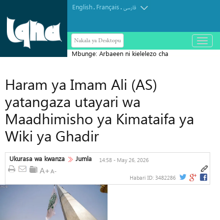
English
Français
.
.
فارسی
Nakala ya Desktopu
باز
و
Mbunge: Arbaeen ni kielelezo cha
بسته
کردن
ujumbe wa kudumu wa Ashura
منو
Haram ya Imam Ali (AS)
yatangaza utayari wa
Maadhimisho ya Kimataifa ya
Wiki ya Ghadir
Ukurasa wa kwanza
Jumla
14:58 - May 26, 2026
Habari ID:
3482286