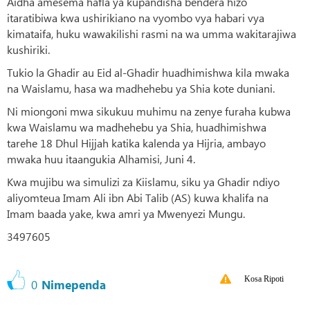
Aidha amesema hafla ya kupandisha bendera hizo
itaratibiwa kwa ushirikiano na vyombo vya habari vya
kimataifa, huku wawakilishi rasmi na wa umma wakitarajiwa
kushiriki.
Tukio la Ghadir au Eid al-Ghadir huadhimishwa kila mwaka
na Waislamu, hasa wa madhehebu ya Shia kote duniani.
Ni miongoni mwa sikukuu muhimu na zenye furaha kubwa
kwa Waislamu wa madhehebu ya Shia, huadhimishwa
tarehe 18 Dhul Hijjah katika kalenda ya Hijria, ambayo
mwaka huu itaangukia Alhamisi, Juni 4.
Kwa mujibu wa simulizi za Kiislamu, siku ya Ghadir ndiyo
aliyomteua Imam Ali ibn Abi Talib (AS) kuwa khalifa na
Imam baada yake, kwa amri ya Mwenyezi Mungu.
3497605
Kosa Ripoti
0
Nimependa