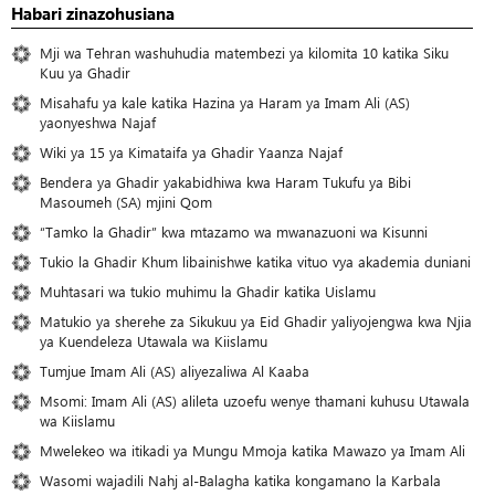
Habari zinazohusiana
Mji wa Tehran washuhudia matembezi ya kilomita 10 katika Siku
Kuu ya Ghadir
Misahafu ya kale katika Hazina ya Haram ya Imam Ali (AS)
yaonyeshwa Najaf
Wiki ya 15 ya Kimataifa ya Ghadir Yaanza Najaf
Bendera ya Ghadir yakabidhiwa kwa Haram Tukufu ya Bibi
Masoumeh (SA) mjini Qom
“Tamko la Ghadir” kwa mtazamo wa mwanazuoni wa Kisunni
Tukio la Ghadir Khum libainishwe katika vituo vya akademia duniani
Muhtasari wa tukio muhimu la Ghadir katika Uislamu
Matukio ya sherehe za Sikukuu ya Eid Ghadir yaliyojengwa kwa Njia
ya Kuendeleza Utawala wa Kiislamu
Tumjue Imam Ali (AS) aliyezaliwa Al Kaaba
Msomi: Imam Ali (AS) alileta uzoefu wenye thamani kuhusu Utawala
wa Kiislamu
Mwelekeo wa itikadi ya Mungu Mmoja katika Mawazo ya Imam Ali
Wasomi wajadili Nahj al-Balagha katika kongamano la Karbala