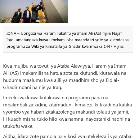
IQNA – Uongozi wa Haram Takatifu ya Imam Ali (AS) mjini Najaf,
Iraq, umetangaza kuwa umekamilisha maandalizi yote ya kuendesha
programu za Wiki ya Kimataifa ya Ghadir kwa mwaka 1447 Hijria.
Kwa mujibu wa tovuti ya Ataba Alawiyya, Haram ya Imam
Ali (AS) imekamilisha hatua zote za kiufundi, kiutawala na
huduma maalumu kwa ajili ya maadhimisho ya Eid al-
Ghadir ndani na nje ya Iraq.
Imeelezwa kuwa kutakuwa na programu pana na
mbalimbali za kidini, kitamaduni, kimalezi, kiitikadi na katika
vyombo vya habari zitakazolenga makundi tofauti ya jamii,
ili kuadhimisha tukio hilo kwa namna inayostahiki hadhi na
utukufu wake.
Aidha, idara zote pamoja na vikosi vya utekelezaji vya Ataba