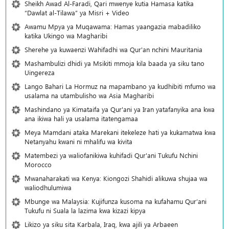
Sheikh Awad Al-Faradi, Qari mwenye kutia Hamasa katika
“Dawlat al-Tilawa” ya Misri + Video
Awamu Mpya ya Muqawama: Hamas yaangazia mabadiliko
katika Ukingo wa Magharibi
Sherehe ya kuwaenzi Wahifadhi wa Qur'an nchini Mauritania
Mashambulizi dhidi ya Msikiti mmoja kila baada ya siku tano
Uingereza
Lango Bahari La Hormuz na mapambano ya kudhibiti mfumo wa
usalama na utambulisho wa Asia Magharibi
Mashindano ya Kimataifa ya Qur'ani ya Iran yatafanyika ana kwa
ana ikiwa hali ya usalama itatengamaa
Meya Mamdani ataka Marekani itekeleze hati ya kukamatwa kwa
Netanyahu kwani ni mhalifu wa kivita
Matembezi ya waliofanikiwa kuhifadi Qur'ani Tukufu Nchini
Morocco
Mwanaharakati wa Kenya: Kiongozi Shahidi alikuwa shujaa wa
waliodhulumiwa
Mbunge wa Malaysia: Kujifunza kusoma na kufahamu Qur’ani
Tukufu ni Suala la lazima kwa kizazi kipya
Likizo ya siku sita Karbala, Iraq, kwa ajili ya Arbaeen