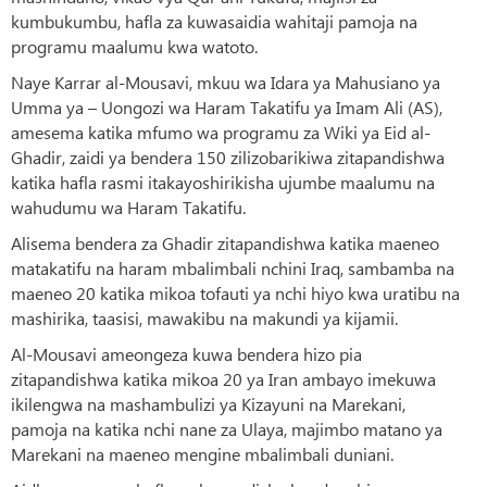
kumbukumbu, hafla za kuwasaidia wahitaji pamoja na
programu maalumu kwa watoto.
Naye Karrar al-Mousavi, mkuu wa Idara ya Mahusiano ya
Umma ya – Uongozi wa Haram Takatifu ya Imam Ali (AS),
amesema katika mfumo wa programu za Wiki ya Eid al-
Ghadir, zaidi ya bendera 150 zilizobarikiwa zitapandishwa
katika hafla rasmi itakayoshirikisha ujumbe maalumu na
wahudumu wa Haram Takatifu.
Alisema bendera za Ghadir zitapandishwa katika maeneo
matakatifu na haram mbalimbali nchini Iraq, sambamba na
maeneo 20 katika mikoa tofauti ya nchi hiyo kwa uratibu na
mashirika, taasisi, mawakibu na makundi ya kijamii.
Al-Mousavi ameongeza kuwa bendera hizo pia
zitapandishwa katika mikoa 20 ya Iran ambayo imekuwa
ikilengwa na mashambulizi ya Kizayuni na Marekani,
pamoja na katika nchi nane za Ulaya, majimbo matano ya
Marekani na maeneo mengine mbalimbali duniani.