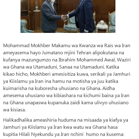
Mohammad Mokhber Makamu wa Kwanza wa Rais wa Iran
ameyasema hayo Jumatano mjini Tehran alipokutana na
kufanya mazungumzo na Ibrahim Mohammed Awal, Waziri
wa Ghana wa Utamaduni, Sanaa na Utamaduni. Katika
kikao hicho, Mokhberi amesisitiza kuwa, serikali ya Jamhuri
ya Kiislamu ya Iran ina hamu na motisha ya juu katika
kuimarisha na kuboresha uhusiano na Ghana. Aidha
amesema uhusiano wa kibiashara na kichumi baina ya Iran
na Ghana unapaswa kupanuka zaidi kama ulivyo uhusiano
wa kisiasa.
Halikadhalika ameashiria huduma na misaada ya kiafya ya
Jamhuri ya Kiislamu ya Iran kwa watu wa Ghana hasa
kupitia Hilali Nyekundu ya Iran nchini humo na kusema: