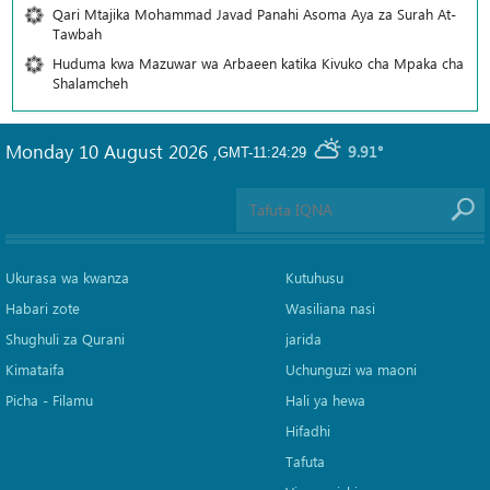
Qari Mtajika Mohammad Javad Panahi Asoma Aya za Surah At-
Tawbah
Huduma kwa Mazuwar wa Arbaeen katika Kivuko cha Mpaka cha
Shalamcheh
Monday 10 August 2026
,
9.91°
GMT-11:24:29
Ukurasa wa kwanza
Kutuhusu
Habari zote
Wasiliana nasi
Shughuli za Qurani
jarida
Kimataifa
Uchunguzi wa maoni
Picha‎ - Filamu‎
Hali ya hewa
Hifadhi
Tafuta