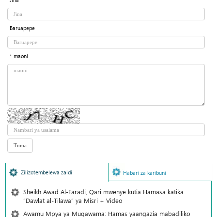
Baruapepe
* maoni
Zilizotembelewa zaidi
Habari za karibuni
Sheikh Awad Al-Faradi, Qari mwenye kutia Hamasa katika
“Dawlat al-Tilawa” ya Misri + Video
Awamu Mpya ya Muqawama: Hamas yaangazia mabadiliko