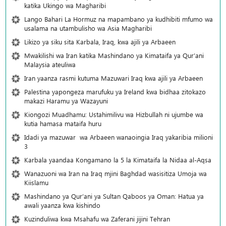
katika Ukingo wa Magharibi
Lango Bahari La Hormuz na mapambano ya kudhibiti mfumo wa
usalama na utambulisho wa Asia Magharibi
Likizo ya siku sita Karbala, Iraq, kwa ajili ya Arbaeen
Mwakilishi wa Iran katika Mashindano ya Kimataifa ya Qur’ani
Malaysia ateuliwa
Iran yaanza rasmi kutuma Mazuwari Iraq kwa ajili ya Arbaeen
Palestina yapongeza marufuku ya Ireland kwa bidhaa zitokazo
makazi Haramu ya Wazayuni
Kiongozi Muadhamu: Ustahimilivu wa Hizbullah ni ujumbe wa
kutia hamasa mataifa huru
Idadi ya mazuwar wa Arbaeen wanaoingia Iraq yakaribia milioni
3
Karbala yaandaa Kongamano la 5 la Kimataifa la Nidaa al-Aqsa
Wanazuoni wa Iran na Iraq mjini Baghdad wasisitiza Umoja wa
Kiislamu
Mashindano ya Qur’ani ya Sultan Qaboos ya Oman: Hatua ya
awali yaanza kwa kishindo
Kuzinduliwa kwa Msahafu wa Zaferani jijini Tehran