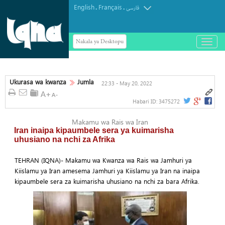
English
Français
.
.
فارسی
Nakala ya Desktopu
باز
و
Kongamano la 10 la Kimataifa la
بسته
کردن
Arbaeen lafanyika Karbala
منو
Ukurasa wa kwanza
Jumla
22:33 - May 20, 2022
Habari ID:
3475272
Makamu wa Rais wa Iran
Iran inaipa kipaumbele sera ya kuimarisha
uhusiano na nchi za Afrika
TEHRAN (IQNA)- Makamu wa Kwanza wa Rais wa Jamhuri ya
Kiislamu ya Iran amesema Jamhuri ya Kiislamu ya Iran na inaipa
kipaumbele sera za kuimarisha uhusiano na nchi za bara Afrika.