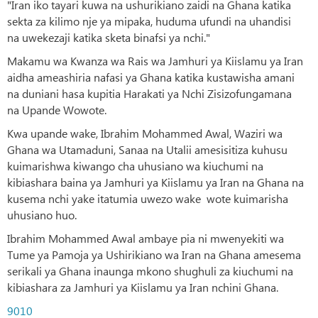
"Iran iko tayari kuwa na ushurikiano zaidi na Ghana katika
sekta za kilimo nje ya mipaka, huduma ufundi na uhandisi
na uwekezaji katika sketa binafsi ya nchi."
Makamu wa Kwanza wa Rais wa Jamhuri ya Kiislamu ya Iran
aidha ameashiria nafasi ya Ghana katika kustawisha amani
na duniani hasa kupitia Harakati ya Nchi Zisizofungamana
na Upande Wowote.
Kwa upande wake, Ibrahim Mohammed Awal, Waziri wa
Ghana wa Utamaduni, Sanaa na Utalii amesisitiza kuhusu
kuimarishwa kiwango cha uhusiano wa kiuchumi na
kibiashara baina ya Jamhuri ya Kiislamu ya Iran na Ghana na
kusema nchi yake itatumia uwezo wake wote kuimarisha
uhusiano huo.
Ibrahim Mohammed Awal ambaye pia ni mwenyekiti wa
Tume ya Pamoja ya Ushirikiano wa Iran na Ghana amesema
serikali ya Ghana inaunga mkono shughuli za kiuchumi na
kibiashara za Jamhuri ya Kiislamu ya Iran nchini Ghana.
9010