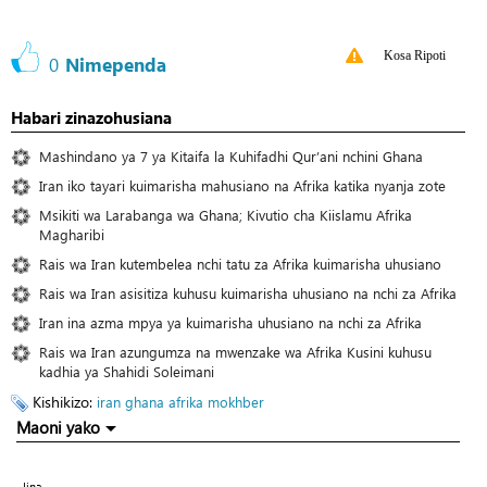
Kosa Ripoti
0
Nimependa
Habari zinazohusiana
Mashindano ya 7 ya Kitaifa la Kuhifadhi Qur’ani nchini Ghana
Iran iko tayari kuimarisha mahusiano na Afrika katika nyanja zote
Msikiti wa Larabanga wa Ghana; Kivutio cha Kiislamu Afrika
Magharibi
Rais wa Iran kutembelea nchi tatu za Afrika kuimarisha uhusiano
Rais wa Iran asisitiza kuhusu kuimarisha uhusiano na nchi za Afrika
Iran ina azma mpya ya kuimarisha uhusiano na nchi za Afrika
Rais wa Iran azungumza na mwenzake wa Afrika Kusini kuhusu
kadhia ya Shahidi Soleimani
Kishikizo:
iran
ghana
afrika
mokhber
Maoni yako
Jina