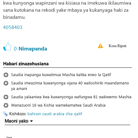
kwa kunyonga wapinzani wa kisiasa na imekuwa ikilaumiwa
sana kutokana na rekodi yake mbaya ya kukanyaga haki za
binadamu.
4058403
Kosa Ripoti
0
Nimependa
Habari zinazohusiana
Saudia inapanga kuwatimua Mashia katika eneo la Qatif
Saudia imeazimia kuwanyonga vijana 40 walioshiriki maandamano
ya amani
Saudia yalaaniwa kwa kuwanyonga wafungwa 81 wakiwemo Mashia
Wanazuoni 16 wa Kishia wamekamatwa Saudi Arabia
Kishikizo:
bahrain
saudi arabia
shia
qatif
Maoni yako
Jina