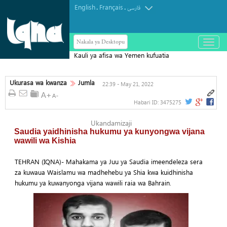
English
Français
.
.
فارسی
Nakala ya Desktopu
باز
و
Kauli ya afisa wa Yemen kufuatia
بسته
کردن
Mkataba wa Ulinzi wa Saudi Arabia,
منو
Uturuki na Pakistan
Ukurasa wa kwanza
Jumla
22:39 - May 21, 2022
Habari ID:
3475275
Ukandamizaji
Saudia yaidhinisha hukumu ya kunyongwa vijana
wawili wa Kishia
TEHRAN (IQNA)- Mahakama ya Juu ya Saudia imeendeleza sera
za kuwaua Waislamu wa madhehebu ya Shia kwa kuidhinisha
hukumu ya kuwanyonga vijana wawili raia wa Bahrain.