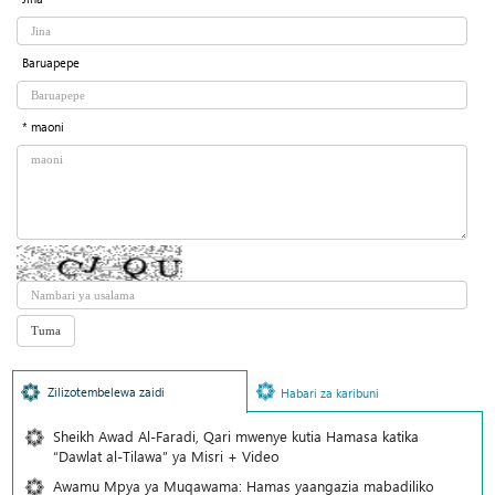
Baruapepe
* maoni
Zilizotembelewa zaidi
Habari za karibuni
Sheikh Awad Al-Faradi, Qari mwenye kutia Hamasa katika
“Dawlat al-Tilawa” ya Misri + Video
Awamu Mpya ya Muqawama: Hamas yaangazia mabadiliko