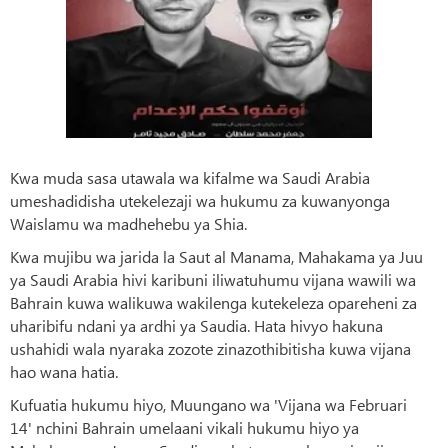
Kwa muda sasa utawala wa kifalme wa Saudi Arabia
umeshadidisha utekelezaji wa hukumu za kuwanyonga
Waislamu wa madhehebu ya Shia.
Kwa mujibu wa jarida la Saut al Manama, Mahakama ya Juu
ya Saudi Arabia hivi karibuni iliwatuhumu vijana wawili wa
Bahrain kuwa walikuwa wakilenga kutekeleza opareheni za
uharibifu ndani ya ardhi ya Saudia. Hata hivyo hakuna
ushahidi wala nyaraka zozote zinazothibitisha kuwa vijana
hao wana hatia.
Kufuatia hukumu hiyo, Muungano wa 'Vijana wa Februari
14' nchini Bahrain umelaani vikali hukumu hiyo ya