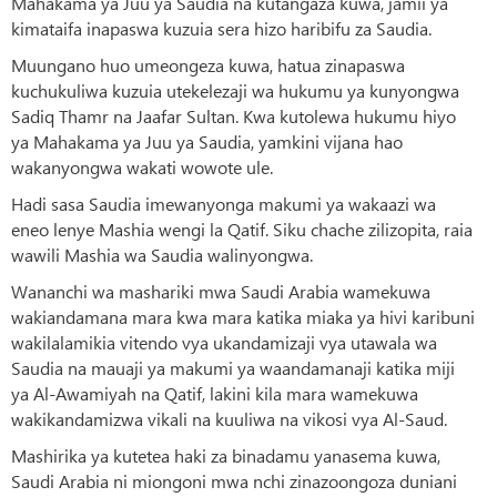
Mahakama ya Juu ya Saudia na kutangaza kuwa, jamii ya
kimataifa inapaswa kuzuia sera hizo haribifu za Saudia.
Muungano huo umeongeza kuwa, hatua zinapaswa
kuchukuliwa kuzuia utekelezaji wa hukumu ya kunyongwa
Sadiq Thamr na Jaafar Sultan. Kwa kutolewa hukumu hiyo
ya Mahakama ya Juu ya Saudia, yamkini vijana hao
wakanyongwa wakati wowote ule.
Hadi sasa Saudia imewanyonga makumi ya wakaazi wa
eneo lenye Mashia wengi la Qatif. Siku chache zilizopita, raia
wawili Mashia wa Saudia walinyongwa.
Wananchi wa mashariki mwa Saudi Arabia wamekuwa
wakiandamana mara kwa mara katika miaka ya hivi karibuni
wakilalamikia vitendo vya ukandamizaji vya utawala wa
Saudia na mauaji ya makumi ya waandamanaji katika miji
ya Al-Awamiyah na Qatif, lakini kila mara wamekuwa
wakikandamizwa vikali na kuuliwa na vikosi vya Al-Saud.
Mashirika ya kutetea haki za binadamu yanasema kuwa,
Saudi Arabia ni miongoni mwa nchi zinazoongoza duniani