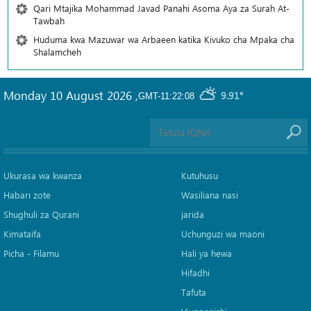
Qari Mtajika Mohammad Javad Panahi Asoma Aya za Surah At-
Tawbah
Huduma kwa Mazuwar wa Arbaeen katika Kivuko cha Mpaka cha
Shalamcheh
Monday 10 August 2026
,
9.91°
GMT-11:22:08
Ukurasa wa kwanza
Kutuhusu
Habari zote
Wasiliana nasi
Shughuli za Qurani
jarida
Kimataifa
Uchunguzi wa maoni
Picha‎ - Filamu‎
Hali ya hewa
Hifadhi
Tafuta