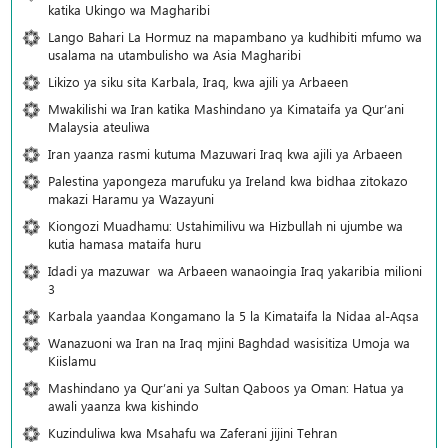
katika Ukingo wa Magharibi
Lango Bahari La Hormuz na mapambano ya kudhibiti mfumo wa
usalama na utambulisho wa Asia Magharibi
Likizo ya siku sita Karbala, Iraq, kwa ajili ya Arbaeen
Mwakilishi wa Iran katika Mashindano ya Kimataifa ya Qur’ani
Malaysia ateuliwa
Iran yaanza rasmi kutuma Mazuwari Iraq kwa ajili ya Arbaeen
Palestina yapongeza marufuku ya Ireland kwa bidhaa zitokazo
makazi Haramu ya Wazayuni
Kiongozi Muadhamu: Ustahimilivu wa Hizbullah ni ujumbe wa
kutia hamasa mataifa huru
Idadi ya mazuwar wa Arbaeen wanaoingia Iraq yakaribia milioni
3
Karbala yaandaa Kongamano la 5 la Kimataifa la Nidaa al-Aqsa
Wanazuoni wa Iran na Iraq mjini Baghdad wasisitiza Umoja wa
Kiislamu
Mashindano ya Qur’ani ya Sultan Qaboos ya Oman: Hatua ya
awali yaanza kwa kishindo
Kuzinduliwa kwa Msahafu wa Zaferani jijini Tehran