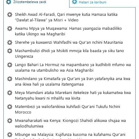
Zilizotembelewa zaidi
Habari za karibuni
Sheikh Awad Al-Faradi, Qari mwenye kutia Hamasa katika
“Dawlat al-Tilawa” ya Misri + Video
Awamu Mpya ya Muqawama: Hamas yaangazia mabadiliko
katika Ukingo wa Magharibi
Sherehe ya kuwaenzi Wahifadhi wa Qur'an nchini Mauritania
Mashambulizi dhidi ya Msikiti mmoja kila baada ya siku tano
Uingereza
Lango Bahari La Hormuz na mapambano ya kudhibiti mfumo wa
usalama na utambulisho wa Asia Magharibi
Mashindano ya Kimataifa ya Qur'ani ya Iran yatafanyika ana kwa
ana ikiwa hali ya usalama itatengamaa
Meya Mamdani ataka Marekani itekeleze hati ya kukamatwa kwa
Netanyahu kwani ni mhalifu wa kivita
Matembezi ya waliofanikiwa kuhifadi Qur'ani Tukufu Nchini
Morocco
Mwanaharakati wa Kenya: Kiongozi Shahidi alikuwa shujaa wa
waliodhulumiwa
Mbunge wa Malaysia: Kujifunza kusoma na kufahamu Qur’ani