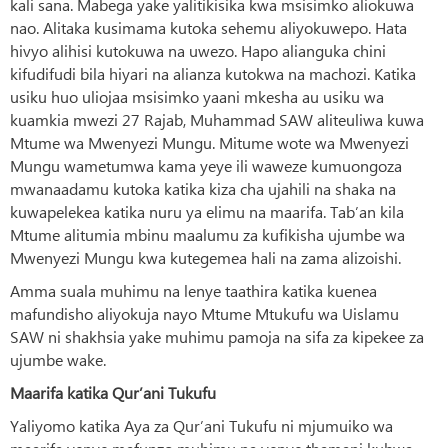
kali sana. Mabega yake yalitikisika kwa msisimko aliokuwa
nao. Alitaka kusimama kutoka sehemu aliyokuwepo. Hata
hivyo alihisi kutokuwa na uwezo. Hapo alianguka chini
kifudifudi bila hiyari na alianza kutokwa na machozi. Katika
usiku huo uliojaa msisimko yaani mkesha au usiku wa
kuamkia mwezi 27 Rajab, Muhammad SAW aliteuliwa kuwa
Mtume wa Mwenyezi Mungu. Mitume wote wa Mwenyezi
Mungu wametumwa kama yeye ili waweze kumuongoza
mwanaadamu kutoka katika kiza cha ujahili na shaka na
kuwapelekea katika nuru ya elimu na maarifa. Tab’an kila
Mtume alitumia mbinu maalumu za kufikisha ujumbe wa
Mwenyezi Mungu kwa kutegemea hali na zama alizoishi.
Amma suala muhimu na lenye taathira katika kuenea
mafundisho aliyokuja nayo Mtume Mtukufu wa Uislamu
SAW ni shakhsia yake muhimu pamoja na sifa za kipekee za
ujumbe wake.
Maarifa katika Qur’ani Tukufu
Yaliyomo katika Aya za Qur’ani Tukufu ni mjumuiko wa