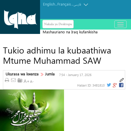
English
Français
.
.
فارسی
Nakala ya Desktopu
باز
و
بسته
کردن
منو
Tukio adhimu la kubaathiwa
Mtume Muhammad SAW
Ukurasa wa kwanza
Jumla
7:54 - January 17, 2026
Habari ID:
3481810