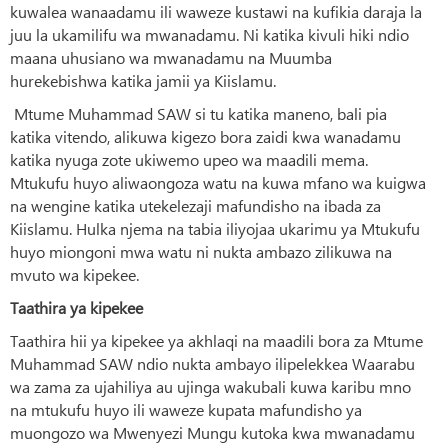
kuwalea wanaadamu ili waweze kustawi na kufikia daraja la
juu la ukamilifu wa mwanadamu. Ni katika kivuli hiki ndio
maana uhusiano wa mwanadamu na Muumba
hurekebishwa katika jamii ya Kiislamu.
Mtume Muhammad SAW si tu katika maneno, bali pia
katika vitendo, alikuwa kigezo bora zaidi kwa wanadamu
katika nyuga zote ukiwemo upeo wa maadili mema.
Mtukufu huyo aliwaongoza watu na kuwa mfano wa kuigwa
na wengine katika utekelezaji mafundisho na ibada za
Kiislamu. Hulka njema na tabia iliyojaa ukarimu ya Mtukufu
huyo miongoni mwa watu ni nukta ambazo zilikuwa na
mvuto wa kipekee.
Taathira ya kipekee
Taathira hii ya kipekee ya akhlaqi na maadili bora za Mtume
Muhammad SAW ndio nukta ambayo ilipelekkea Waarabu
wa zama za ujahiliya au ujinga wakubali kuwa karibu mno
na mtukufu huyo ili waweze kupata mafundisho ya
muongozo wa Mwenyezi Mungu kutoka kwa mwanadamu