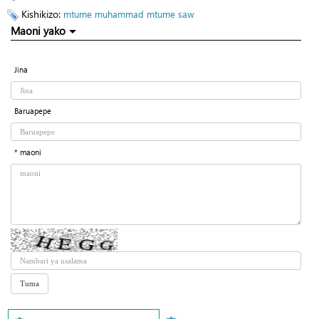
Kishikizo:
mtume muhammad
mtume saw
Maoni yako
Jina
Baruapepe
* maoni