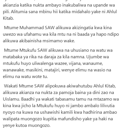
akianzia katika nukta ambayo inakubaliwa na upande wa
pili. Alitumia sana mbinu hii katika midahalo yake ni Ahlul
Kitab.
Mtume Muhammad SAW alikuwa akizingatia kwa kina
uwezo wa ufahamu wa kila mtu na ni baada ya hapo ndipo
alikuwa akibainisha msimamo wake.
Mtume Mtukufu SAW alikuwa na uhusiano na watu wa
matabaka ya rika na daraja za kila namna. Ujumbe wa
mtukufu huyo uliwalenga wazee, vijana, wanaume,
wanawake, masikini, matajiri, wenye elimu na wasio na
elimu na watu wote tu.
Wakati Mtume SAW alipokuwa akiwahutubu Ahlul Kitab,
alikuwa akianza na nukta za pamoja baina ya dini zao na
Uislamu. Baadhi ya wakati tabasamu tamu na mtazamo wa
kina kwa jicho la Mtukufu huyo ni jambo ambalo lilivutia
nyoyo na kuwa na ushawishi kamili kwa hadhirina ambao
walipata muongozo kupitia mafundisho yake ya haki na
yenye kutoa muongozo.