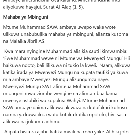
aliyokuwa hayajui. Surat Al-`Alaq (1-5).
Mahaba ya Mbinguni
Mtume Muhammad SAW, ambaye uwepo wake wote
ulikuwa unabubujika mahaba ya mbinguni, alianza kusoma
na Malaika Jibril AS.
Kwa mara nyingine Muhammad alisikia sauti ikimwambia:
‘Ewe Muhammad wewe ni Mtume wa Mwenyezi Mungu’ Hii
haikuwa ndoto, bali lilikuwa ni tukio la kweli. Naam, alikuwa
katika irada ya Mwenyezi Mungu na kupata taufiki ya kuwa
mja ambaye Mwenyezi Mungu alizungumza naye.
Mwenyezi Mungu SWT alimteua Muhammad SAW
miongoni mwa viumbe wengine na alimtambua kama
mwenye ustahiki wa kupokea Wahyi. Mtume Muhammad
SAW ambaye daima alikuwa akiwaza na kutafakari kuhusu
namna ya kuwaokoa watu kutoka katika upotofu, hivi sasa
alikuwa na jukumu adhimu.
Alipata hisia za ajabu katika mwili na roho yake. Alihisi joto