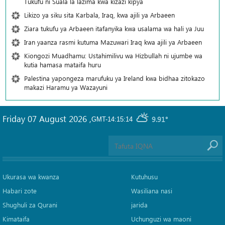
Tukufu ni Suala la lazima kwa kizazi kipya
Likizo ya siku sita Karbala, Iraq, kwa ajili ya Arbaeen
Ziara tukufu ya Arbaeen itafanyika kwa usalama wa hali ya Juu
Iran yaanza rasmi kutuma Mazuwari Iraq kwa ajili ya Arbaeen
Kiongozi Muadhamu: Ustahimilivu wa Hizbullah ni ujumbe wa
kutia hamasa mataifa huru
Palestina yapongeza marufuku ya Ireland kwa bidhaa zitokazo
makazi Haramu ya Wazayuni
Friday 07 August 2026
,
9.91°
GMT-14:15:14
Ukurasa wa kwanza
Kutuhusu
Habari zote
Wasiliana nasi
Shughuli za Qurani
jarida
Kimataifa
Uchunguzi wa maoni