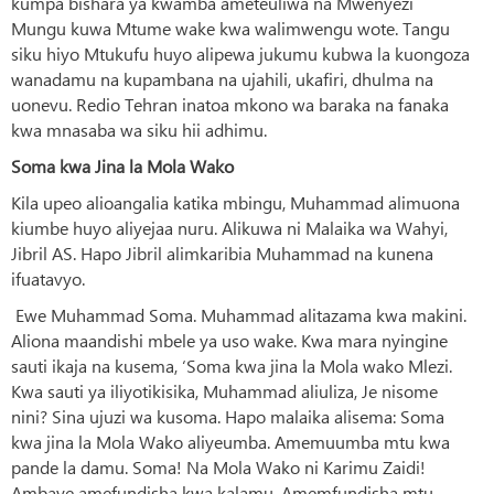
kumpa bishara ya kwamba ameteuliwa na Mwenyezi
Mungu kuwa Mtume wake kwa walimwengu wote. Tangu
siku hiyo Mtukufu huyo alipewa jukumu kubwa la kuongoza
wanadamu na kupambana na ujahili, ukafiri, dhulma na
uonevu. Redio Tehran inatoa mkono wa baraka na fanaka
kwa mnasaba wa siku hii adhimu.
Soma kwa Jina la Mola Wako
Kila upeo alioangalia katika mbingu, Muhammad alimuona
kiumbe huyo aliyejaa nuru. Alikuwa ni Malaika wa Wahyi,
Jibril AS. Hapo Jibril alimkaribia Muhammad na kunena
ifuatavyo.
Ewe Muhammad Soma. Muhammad alitazama kwa makini.
Aliona maandishi mbele ya uso wake. Kwa mara nyingine
sauti ikaja na kusema, ‘Soma kwa jina la Mola wako Mlezi.
Kwa sauti ya iliyotikisika, Muhammad aliuliza, Je nisome
nini? Sina ujuzi wa kusoma. Hapo malaika alisema: Soma
kwa jina la Mola Wako aliyeumba. Amemuumba mtu kwa
pande la damu. Soma! Na Mola Wako ni Karimu Zaidi!
Ambaye amefundisha kwa kalamu. Amemfundisha mtu