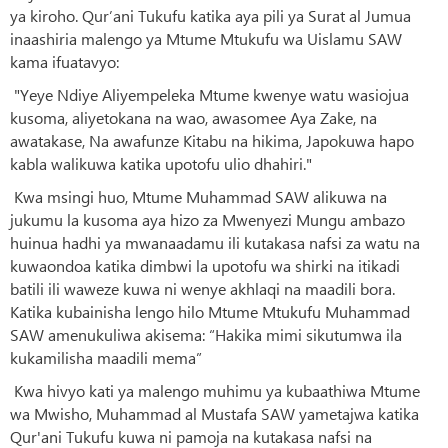
ya kiroho. Qur’ani Tukufu katika aya pili ya Surat al Jumua
inaashiria malengo ya Mtume Mtukufu wa Uislamu SAW
kama ifuatavyo:
"Yeye Ndiye Aliyempeleka Mtume kwenye watu wasiojua
kusoma, aliyetokana na wao, awasomee Aya Zake, na
awatakase, Na awafunze Kitabu na hikima, Japokuwa hapo
kabla walikuwa katika upotofu ulio dhahiri."
Kwa msingi huo, Mtume Muhammad SAW alikuwa na
jukumu la kusoma aya hizo za Mwenyezi Mungu ambazo
huinua hadhi ya mwanaadamu ili kutakasa nafsi za watu na
kuwaondoa katika dimbwi la upotofu wa shirki na itikadi
batili ili waweze kuwa ni wenye akhlaqi na maadili bora.
Katika kubainisha lengo hilo Mtume Mtukufu Muhammad
SAW amenukuliwa akisema: “Hakika mimi sikutumwa ila
kukamilisha maadili mema”
Kwa hivyo kati ya malengo muhimu ya kubaathiwa Mtume
wa Mwisho, Muhammad al Mustafa SAW yametajwa katika
Qur'ani Tukufu kuwa ni pamoja na kutakasa nafsi na