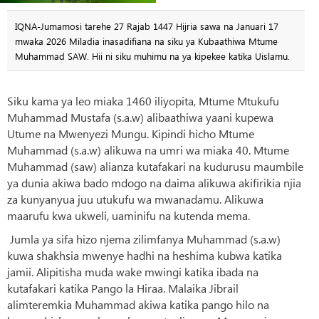
IQNA-Jumamosi tarehe 27 Rajab 1447 Hijria sawa na Januari 17
mwaka 2026 Miladia inasadifiana na siku ya Kubaathiwa Mtume
Muhammad SAW. Hii ni siku muhimu na ya kipekee katika Uislamu.
Siku kama ya leo miaka 1460 iliyopita, Mtume Mtukufu
Muhammad Mustafa (s.a.w) alibaathiwa yaani kupewa
Utume na Mwenyezi Mungu. Kipindi hicho Mtume
Muhammad (s.a.w) alikuwa na umri wa miaka 40. Mtume
Muhammad (saw) alianza kutafakari na kudurusu maumbile
ya dunia akiwa bado mdogo na daima alikuwa akifirikia njia
za kunyanyua juu utukufu wa mwanadamu. Alikuwa
maarufu kwa ukweli, uaminifu na kutenda mema.
Jumla ya sifa hizo njema zilimfanya Muhammad (s.a.w)
kuwa shakhsia mwenye hadhi na heshima kubwa katika
jamii. Alipitisha muda wake mwingi katika ibada na
kutafakari katika Pango la Hiraa. Malaika Jibrail
alimteremkia Muhammad akiwa katika pango hilo na