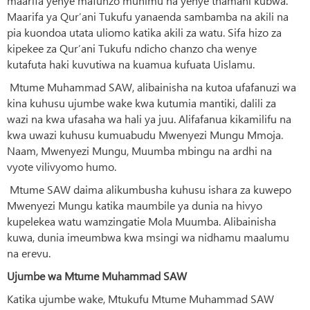
maarifa yenye mafunzo muhimu na yenye thamani kubwa.
Maarifa ya Qur’ani Tukufu yanaenda sambamba na akili na
pia kuondoa utata uliomo katika akili za watu. Sifa hizo za
kipekee za Qur’ani Tukufu ndicho chanzo cha wenye
kutafuta haki kuvutiwa na kuamua kufuata Uislamu.
Mtume Muhammad SAW, alibainisha na kutoa ufafanuzi wa
kina kuhusu ujumbe wake kwa kutumia mantiki, dalili za
wazi na kwa ufasaha wa hali ya juu. Alifafanua kikamilifu na
kwa uwazi kuhusu kumuabudu Mwenyezi Mungu Mmoja.
Naam, Mwenyezi Mungu, Muumba mbingu na ardhi na
vyote vilivyomo humo.
Mtume SAW daima alikumbusha kuhusu ishara za kuwepo
Mwenyezi Mungu katika maumbile ya dunia na hivyo
kupelekea watu wamzingatie Mola Muumba. Alibainisha
kuwa, dunia imeumbwa kwa msingi wa nidhamu maalumu
na erevu.
Ujumbe wa Mtume Muhammad SAW
Katika ujumbe wake, Mtukufu Mtume Muhammad SAW