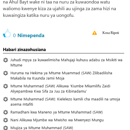
na Ahul Bayt wake ni taa na nuru za kuwaondoa watu
waliomo kwenye kiza za ujahili au ujinga za zama hizi na
kuwaingiza katika nuru ya uongofu.
Kosa Ripoti
0
Nimependa
Habari zinazohusiana
Juhudi mpya za kuwaelimisha Mahujaji kuhusu adabu za Msikiti wa
Mtume
Huruma na Hekima ya Mtume Muammad (SAW) Zilibadilisha
Makabila na Kuunda Jamii Moja
Mtume Muhammad (SAW) Alikuwa ‘Kiumbe Mkamilifu Zaidi
Aliyepambwa Kwa Sifa za Juu za Kibinadamu’
Mtume Muhammad (SAW): Kielelezo kamili cha maadili na umoja
asema mtafiti
Ramadhani kwa Maneno ya Mtume Muhammad (SAW)
Nani Alikuwa Mjumbe wa Mwisho wa Mwenyezi Mungu
Miujiza ya Mtume Muhammad (SAW)