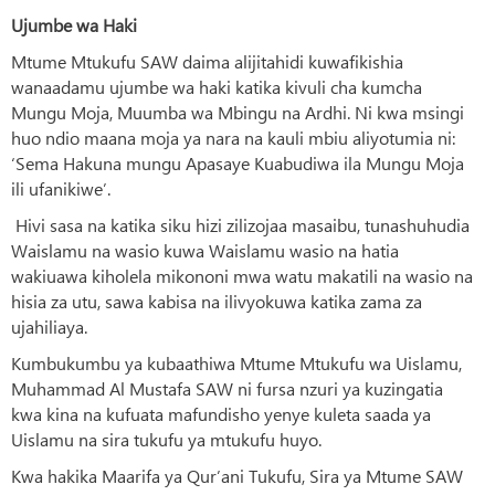
Ujumbe wa Haki
Mtume Mtukufu SAW daima alijitahidi kuwafikishia
wanaadamu ujumbe wa haki katika kivuli cha kumcha
Mungu Moja, Muumba wa Mbingu na Ardhi. Ni kwa msingi
huo ndio maana moja ya nara na kauli mbiu aliyotumia ni:
‘Sema Hakuna mungu Apasaye Kuabudiwa ila Mungu Moja
ili ufanikiwe’.
Hivi sasa na katika siku hizi zilizojaa masaibu, tunashuhudia
Waislamu na wasio kuwa Waislamu wasio na hatia
wakiuawa kiholela mikononi mwa watu makatili na wasio na
hisia za utu, sawa kabisa na ilivyokuwa katika zama za
ujahiliaya.
Kumbukumbu ya kubaathiwa Mtume Mtukufu wa Uislamu,
Muhammad Al Mustafa SAW ni fursa nzuri ya kuzingatia
kwa kina na kufuata mafundisho yenye kuleta saada ya
Uislamu na sira tukufu ya mtukufu huyo.
Kwa hakika Maarifa ya Qur’ani Tukufu, Sira ya Mtume SAW