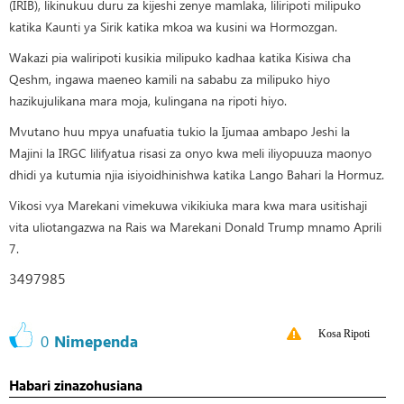
(IRIB), likinukuu duru za kijeshi zenye mamlaka, liliripoti milipuko
katika Kaunti ya Sirik katika mkoa wa kusini wa Hormozgan.
Wakazi pia waliripoti kusikia milipuko kadhaa katika Kisiwa cha
Qeshm, ingawa maeneo kamili na sababu za milipuko hiyo
hazikujulikana mara moja, kulingana na ripoti hiyo.
Mvutano huu mpya unafuatia tukio la Ijumaa ambapo Jeshi la
Majini la IRGC lilifyatua risasi za onyo kwa meli iliyopuuza maonyo
dhidi ya kutumia njia isiyoidhinishwa katika Lango Bahari la Hormuz.
Vikosi vya Marekani vimekuwa vikikiuka mara kwa mara usitishaji
vita uliotangazwa na Rais wa Marekani Donald Trump mnamo Aprili
7.
3497985
Kosa Ripoti
0
Nimependa
Habari zinazohusiana