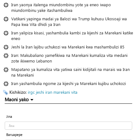
Iran yaonya italenga miundombinu yote ya eneo iwapo
miundombinu yake itashambuliwa
Vatikani yapinga madai ya Balozi wa Trump kuhusu Ukosoaji wa
Papa kwa Vita dhidi ya Iran
Iran yalipiza kisasi, yashambulia kambi za kijeshi za Marekani katike
eneo
Jeshi la Iran lajibu uchukozi wa Marekani kwa mashambulizi 85
Iran: Makubaliano yamefikiwa na Marekani kumaliza vita medani
zote ikiwemo Lebanon
Mapatano ya kumaliza vita yatiwa saini kidijitali na marais wa Iran
na Marekani
Iran yashambulia ngome za kijeshi ya Marekani kujibu uchokozi
Kishikizo:
irgc
jeshi
iran
marekani
vita
Maoni yako
Jina
Baruapepe