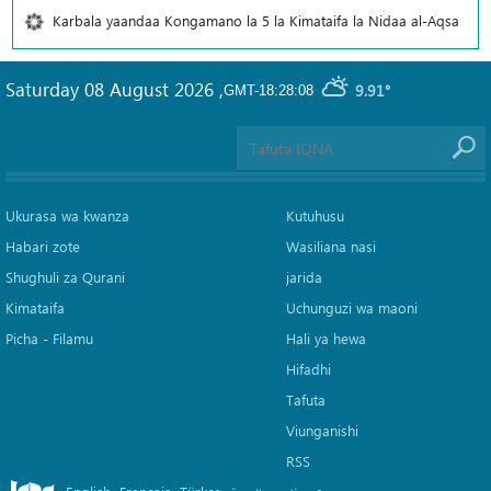
Karbala yaandaa Kongamano la 5 la Kimataifa la Nidaa al-Aqsa
Saturday 08 August 2026
,
9.91°
GMT-18:28:08
Ukurasa wa kwanza
Kutuhusu
Habari zote
Wasiliana nasi
Shughuli za Qurani
jarida
Kimataifa
Uchunguzi wa maoni
Picha‎ - Filamu‎
Hali ya hewa
Hifadhi
Tafuta
Viunganishi
RSS