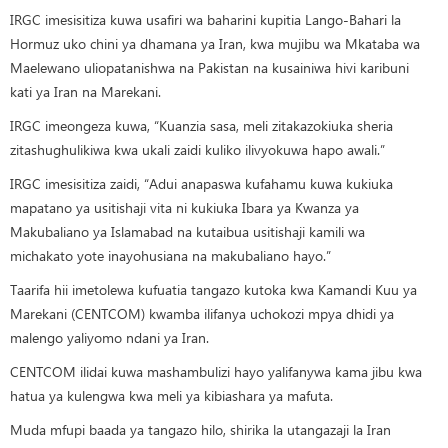
IRGC imesisitiza kuwa usafiri wa baharini kupitia Lango-Bahari la
Hormuz uko chini ya dhamana ya Iran, kwa mujibu wa Mkataba wa
Maelewano uliopatanishwa na Pakistan na kusainiwa hivi karibuni
kati ya Iran na Marekani.
IRGC imeongeza kuwa, “Kuanzia sasa, meli zitakazokiuka sheria
zitashughulikiwa kwa ukali zaidi kuliko ilivyokuwa hapo awali.”
IRGC imesisitiza zaidi, “Adui anapaswa kufahamu kuwa kukiuka
mapatano ya usitishaji vita ni kukiuka Ibara ya Kwanza ya
Makubaliano ya Islamabad na kutaibua usitishaji kamili wa
michakato yote inayohusiana na makubaliano hayo.”
Taarifa hii imetolewa kufuatia tangazo kutoka kwa Kamandi Kuu ya
Marekani (CENTCOM) kwamba ilifanya uchokozi mpya dhidi ya
malengo yaliyomo ndani ya Iran.
CENTCOM ilidai kuwa mashambulizi hayo yalifanywa kama jibu kwa
hatua ya kulengwa kwa meli ya kibiashara ya mafuta.
Muda mfupi baada ya tangazo hilo, shirika la utangazaji la Iran