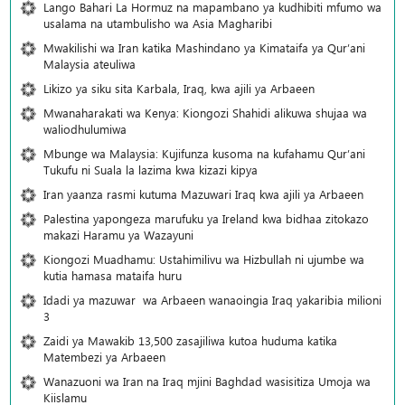
Lango Bahari La Hormuz na mapambano ya kudhibiti mfumo wa
usalama na utambulisho wa Asia Magharibi
Mwakilishi wa Iran katika Mashindano ya Kimataifa ya Qur’ani
Malaysia ateuliwa
Likizo ya siku sita Karbala, Iraq, kwa ajili ya Arbaeen
Mwanaharakati wa Kenya: Kiongozi Shahidi alikuwa shujaa wa
waliodhulumiwa
Mbunge wa Malaysia: Kujifunza kusoma na kufahamu Qur’ani
Tukufu ni Suala la lazima kwa kizazi kipya
Iran yaanza rasmi kutuma Mazuwari Iraq kwa ajili ya Arbaeen
Palestina yapongeza marufuku ya Ireland kwa bidhaa zitokazo
makazi Haramu ya Wazayuni
Kiongozi Muadhamu: Ustahimilivu wa Hizbullah ni ujumbe wa
kutia hamasa mataifa huru
Idadi ya mazuwar wa Arbaeen wanaoingia Iraq yakaribia milioni
3
Zaidi ya Mawakib 13,500 zasajiliwa kutoa huduma katika
Matembezi ya Arbaeen
Wanazuoni wa Iran na Iraq mjini Baghdad wasisitiza Umoja wa
Kiislamu