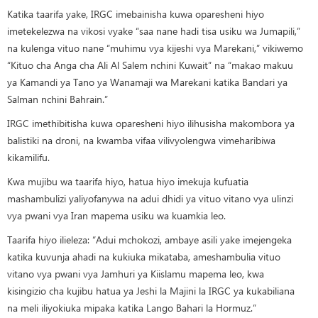
Katika taarifa yake, IRGC imebainisha kuwa oparesheni hiyo
imetekelezwa na vikosi vyake “saa nane hadi tisa usiku wa Jumapili,”
na kulenga vituo nane “muhimu vya kijeshi vya Marekani,” vikiwemo
“Kituo cha Anga cha Ali Al Salem nchini Kuwait” na “makao makuu
ya Kamandi ya Tano ya Wanamaji wa Marekani katika Bandari ya
Salman nchini Bahrain.”
IRGC imethibitisha kuwa oparesheni hiyo ilihusisha makombora ya
balistiki na droni, na kwamba vifaa vilivyolengwa vimeharibiwa
kikamilifu.
Kwa mujibu wa taarifa hiyo, hatua hiyo imekuja kufuatia
mashambulizi yaliyofanywa na adui dhidi ya vituo vitano vya ulinzi
vya pwani vya Iran mapema usiku wa kuamkia leo.
Taarifa hiyo ilieleza: “Adui mchokozi, ambaye asili yake imejengeka
katika kuvunja ahadi na kukiuka mikataba, ameshambulia vituo
vitano vya pwani vya Jamhuri ya Kiislamu mapema leo, kwa
kisingizio cha kujibu hatua ya Jeshi la Majini la IRGC ya kukabiliana
na meli iliyokiuka mipaka katika Lango Bahari la Hormuz.”