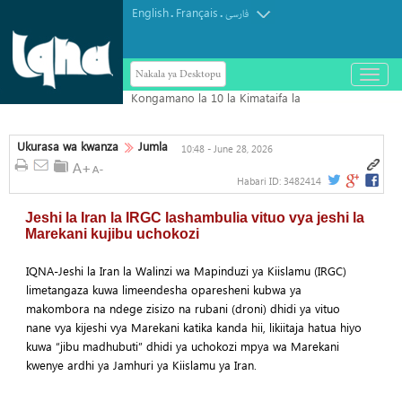
English
Français
.
.
فارسی
Nakala ya Desktopu
باز
و
بسته
کردن
منو
Ukurasa wa kwanza
Jumla
10:48 - June 28, 2026
Habari ID:
3482414
Jeshi la Iran la IRGC lashambulia vituo vya jeshi la
Marekani kujibu uchokozi
IQNA-Jeshi la Iran la Walinzi wa Mapinduzi ya Kiislamu (IRGC)
limetangaza kuwa limeendesha oparesheni kubwa ya
makombora na ndege zisizo na rubani (droni) dhidi ya vituo
nane vya kijeshi vya Marekani katika kanda hii, likiitaja hatua hiyo
kuwa “jibu madhubuti” dhidi ya uchokozi mpya wa Marekani
kwenye ardhi ya Jamhuri ya Kiislamu ya Iran.