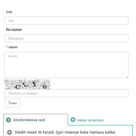
Jina
Baruapepe
* maoni
Zilizotembelewa zaidi
Habari za karibuni
Sheikh Awad Al-Faradi, Qari mwenye kutia Hamasa katika