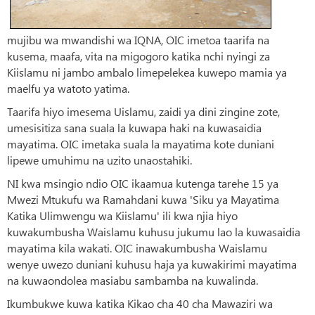
mujibu wa mwandishi wa IQNA, OIC imetoa taarifa na
kusema, maafa, vita na migogoro katika nchi nyingi za
Kiislamu ni jambo ambalo limepelekea kuwepo mamia ya
maelfu ya watoto yatima.
Taarifa hiyo imesema Uislamu, zaidi ya dini zingine zote,
umesisitiza sana suala la kuwapa haki na kuwasaidia
mayatima. OIC imetaka suala la mayatima kote duniani
lipewe umuhimu na uzito unaostahiki.
NI kwa msingio ndio OIC ikaamua kutenga tarehe 15 ya
Mwezi Mtukufu wa Ramahdani kuwa 'Siku ya Mayatima
Katika Ulimwengu wa Kiislamu' ili kwa njia hiyo
kuwakumbusha Waislamu kuhusu jukumu lao la kuwasaidia
mayatima kila wakati. OIC inawakumbusha Waislamu
wenye uwezo duniani kuhusu haja ya kuwakirimi mayatima
na kuwaondolea masiabu sambamba na kuwalinda.
Ikumbukwe kuwa katika Kikao cha 40 cha Mawaziri wa