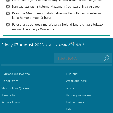
Iran yaanza rasmi kutuma Mazuwari Iraq kwa ajili ya Arbaeen
Kiongozi Muadhamu: Ustahimilivu wa Hizbullah ni ujumbe wa
kutia hamasa mataifa huru
Palestina yapongeza marufuku ya Ireland kwa bidhaa zitokazo
makazi Haramu ya Wazayuni
Friday 07 August 2026
,
9.91°
GMT-17:43:34
Ukurasa wa kwanza
Kutuhusu
Habari zote
Wasiliana nasi
Shughuli za Qurani
jarida
Kimataifa
Uchunguzi wa maoni
Picha‎ - Filamu‎
Hali ya hewa
Hifadhi