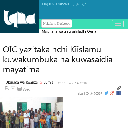
English
Français
.
.
فارسی
Nakala ya Desktopu
باز
و
Msichana wa Iraq aihifadhi Qur’ani
بسته
کردن
Tukufu katika Siku 43 Pekee
منو
OIC yazitaka nchi Kiislamu
kuwakumbuka na kuwasaidia
mayatima
Ukurasa wa kwanza
Jumla
19:03 - June 14, 2016
Habari ID:
3470387