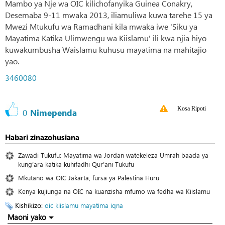
Mambo ya Nje wa OIC kilichofanyika Guinea Conakry,
Desemaba 9-11 mwaka 2013, iliamuliwa kuwa tarehe 15 ya
Mwezi Mtukufu wa Ramadhani kila mwaka iwe 'Siku ya
Mayatima Katika Ulimwengu wa Kiislamu' ili kwa njia hiyo
kuwakumbusha Waislamu kuhusu mayatima na mahitajio
yao.
3460080
Kosa Ripoti
0
Nimependa
Habari zinazohusiana
Zawadi Tukufu: Mayatima wa Jordan watekeleza Umrah baada ya
kung’ara katika kuhifadhi Qur’ani Tukufu
Mkutano wa OIC Jakarta, fursa ya Palestina Huru
Kenya kujiunga na OIC na kuanzisha mfumo wa fedha wa Kiislamu
Kishikizo:
oic
kiislamu
mayatima
iqna
Maoni yako