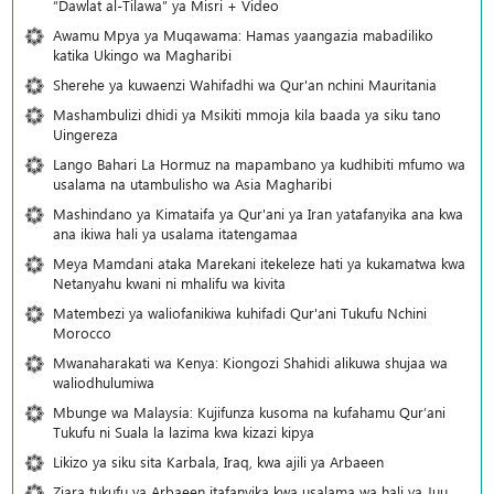
“Dawlat al-Tilawa” ya Misri + Video
Awamu Mpya ya Muqawama: Hamas yaangazia mabadiliko
katika Ukingo wa Magharibi
Sherehe ya kuwaenzi Wahifadhi wa Qur'an nchini Mauritania
Mashambulizi dhidi ya Msikiti mmoja kila baada ya siku tano
Uingereza
Lango Bahari La Hormuz na mapambano ya kudhibiti mfumo wa
usalama na utambulisho wa Asia Magharibi
Mashindano ya Kimataifa ya Qur'ani ya Iran yatafanyika ana kwa
ana ikiwa hali ya usalama itatengamaa
Meya Mamdani ataka Marekani itekeleze hati ya kukamatwa kwa
Netanyahu kwani ni mhalifu wa kivita
Matembezi ya waliofanikiwa kuhifadi Qur'ani Tukufu Nchini
Morocco
Mwanaharakati wa Kenya: Kiongozi Shahidi alikuwa shujaa wa
waliodhulumiwa
Mbunge wa Malaysia: Kujifunza kusoma na kufahamu Qur’ani
Tukufu ni Suala la lazima kwa kizazi kipya
Likizo ya siku sita Karbala, Iraq, kwa ajili ya Arbaeen
Ziara tukufu ya Arbaeen itafanyika kwa usalama wa hali ya Juu