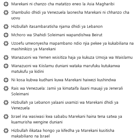
Marekani ni chanzo cha matatizo eneo la Asia Magharibi
Shambulio dhidi ya Venezuela laonesha Marekani ni chhanzo cha
uovu
Hizbullah itasambaratisha njama dhidi ya Lebanon
Mchoro wa Shahidi Soleimani wapandishwa Beirut
Uzoefu umeonyesha mapambano ndio njia pekee ya kukabiliana na
mashinikizo ya Marekani
Wanazuoni wa Yemen wsisitiza haja ya kukuza Umoja wa Waislamu
Wanazuoni wa Kiislamu duniani wataka marufuku kutukanwa
matukufu ya kidini
Ni kosa kubwa kudhani kuwa Marekani haiwezi kushindwa
Rais wa Venezuela: Jamii ya kimataifa ilaani mauaji ya Jenerali
Soleimani
Hizbullah ya Lebanon yalaani uvamizi wa Marekani dhidi ya
Venezuela
Israel ina wasiwasi kwa sababu Marekani haina tena satwa ya
kuamurisha wengine duniani
Hizbullah ilikataa hongo ya kifedha ya Marekani kusitisha
makabiliano na Israel