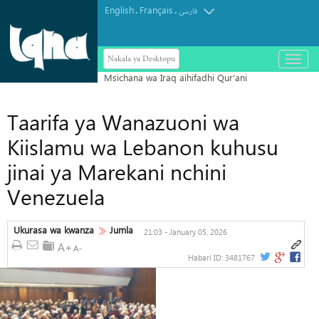
English
Français
.
.
فارسی
Nakala ya Desktopu
باز
و
بسته
کردن
منو
Taarifa ya Wanazuoni wa
Kiislamu wa Lebanon kuhusu
jinai ya Marekani nchini
Venezuela
Ukurasa wa kwanza
Jumla
21:03 - January 05, 2026
Habari ID:
3481767