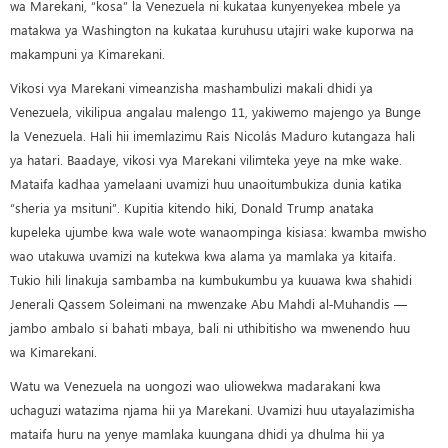
wa Marekani, “kosa” la Venezuela ni kukataa kunyenyekea mbele ya
matakwa ya Washington na kukataa kuruhusu utajiri wake kuporwa na
makampuni ya Kimarekani.
Vikosi vya Marekani vimeanzisha mashambulizi makali dhidi ya
Venezuela, vikilipua angalau malengo 11, yakiwemo majengo ya Bunge
la Venezuela. Hali hii imemlazimu Rais Nicolás Maduro kutangaza hali
ya hatari. Baadaye, vikosi vya Marekani vilimteka yeye na mke wake.
Mataifa kadhaa yamelaani uvamizi huu unaoitumbukiza dunia katika
“sheria ya msituni”. Kupitia kitendo hiki, Donald Trump anataka
kupeleka ujumbe kwa wale wote wanaompinga kisiasa: kwamba mwisho
wao utakuwa uvamizi na kutekwa kwa alama ya mamlaka ya kitaifa.
Tukio hili linakuja sambamba na kumbukumbu ya kuuawa kwa shahidi
Jenerali Qassem Soleimani na mwenzake Abu Mahdi al‑Muhandis —
jambo ambalo si bahati mbaya, bali ni uthibitisho wa mwenendo huu
wa Kimarekani.
Watu wa Venezuela na uongozi wao uliowekwa madarakani kwa
uchaguzi watazima njama hii ya Marekani. Uvamizi huu utayalazimisha
mataifa huru na yenye mamlaka kuungana dhidi ya dhulma hii ya