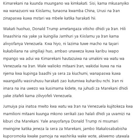
Kimarekani na kuunda muungano wa kimkakati. Sisi, kama mkusanyiko
wa wanazuoni wa Kiislamu, tunaona kwamba China, Urusi na Iran
zinapaswa kuwa mstari wa mbele katika harakati hii.
Wakati huohuo, Donald Trump ametangaza vitisho dhidi ya Iran. Hili
linaashiria nia yake ya kuingilia Jamhuri ya Kiislamu ya Iran kama
alivyofanya Venezuela. Kwa hiyo, ni lazima tuwe macho na tayari
kukabiliana na uingiliaji huo, ambao unaweza kuwa karibu iwapo
mpango wa adui wa Kimarekani hautazuiwa na umakini wa watu wa
Venezuela na Iran. Wale walioko mitaani Iran, wakidai kuwa na nia
njema kwa kupinga baadhi ya sera za kiuchumi, wanapaswa kuwa
waangalifu wasiruhusu harakati zao kutumiwa kuharibu nchi. Iran ni
imara na ina uwezo wa kusimama kidete, na juhudi za Marekani dhidi
yake zitafeli kama zilivyofeli Venezuela.
Jumuiya pia inatoa mwito kwa watu wa Iran na Venezuela kujitokeza kwa
mamilioni mitaani kuunga mkono serikali zao halali dhidi ya uvamizi na
kiburi cha Marekani. Yale anayofanya Donald Trump ni msumari
mwingine katika jeneza la sera za Marekani, jambo litakalosababisha
kuporomoka kwake pamoja na washirika wake wote, akiwemo utawala