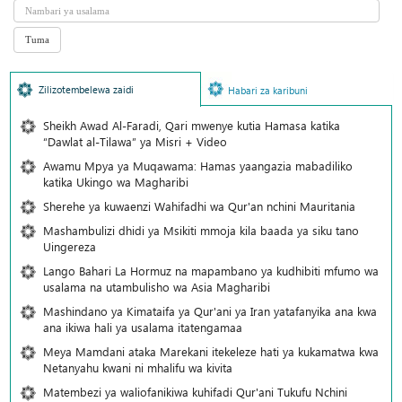
Zilizotembelewa zaidi
Habari za karibuni
Sheikh Awad Al-Faradi, Qari mwenye kutia Hamasa katika
“Dawlat al-Tilawa” ya Misri + Video
Awamu Mpya ya Muqawama: Hamas yaangazia mabadiliko
katika Ukingo wa Magharibi
Sherehe ya kuwaenzi Wahifadhi wa Qur'an nchini Mauritania
Mashambulizi dhidi ya Msikiti mmoja kila baada ya siku tano
Uingereza
Lango Bahari La Hormuz na mapambano ya kudhibiti mfumo wa
usalama na utambulisho wa Asia Magharibi
Mashindano ya Kimataifa ya Qur'ani ya Iran yatafanyika ana kwa
ana ikiwa hali ya usalama itatengamaa
Meya Mamdani ataka Marekani itekeleze hati ya kukamatwa kwa
Netanyahu kwani ni mhalifu wa kivita
Matembezi ya waliofanikiwa kuhifadi Qur'ani Tukufu Nchini