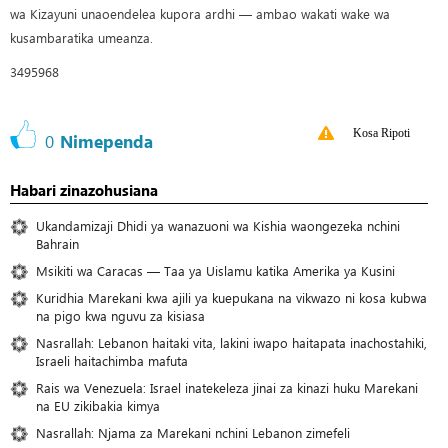
wa Kizayuni unaoendelea kupora ardhi — ambao wakati wake wa
kusambaratika umeanza.
3495968
Kosa Ripoti
0
Nimependa
Habari zinazohusiana
Ukandamizaji Dhidi ya wanazuoni wa Kishia waongezeka nchini
Bahrain
Msikiti wa Caracas — Taa ya Uislamu katika Amerika ya Kusini
Kuridhia Marekani kwa ajili ya kuepukana na vikwazo ni kosa kubwa
na pigo kwa nguvu za kisiasa
Nasrallah: Lebanon haitaki vita, lakini iwapo haitapata inachostahiki,
Israeli haitachimba mafuta
Rais wa Venezuela: Israel inatekeleza jinai za kinazi huku Marekani
na EU zikibakia kimya
Nasrallah: Njama za Marekani nchini Lebanon zimefeli