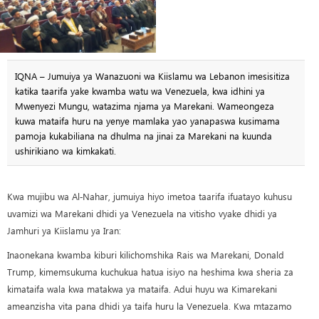
IQNA – Jumuiya ya Wanazuoni wa Kiislamu wa Lebanon imesisitiza
katika taarifa yake kwamba watu wa Venezuela, kwa idhini ya
Mwenyezi Mungu, watazima njama ya Marekani. Wameongeza
kuwa mataifa huru na yenye mamlaka yao yanapaswa kusimama
pamoja kukabiliana na dhulma na jinai za Marekani na kuunda
ushirikiano wa kimkakati.
Kwa mujibu wa Al‑Nahar, jumuiya hiyo imetoa taarifa ifuatayo kuhusu
uvamizi wa Marekani dhidi ya Venezuela na vitisho vyake dhidi ya
Jamhuri ya Kiislamu ya Iran:
Inaonekana kwamba kiburi kilichomshika Rais wa Marekani, Donald
Trump, kimemsukuma kuchukua hatua isiyo na heshima kwa sheria za
kimataifa wala kwa matakwa ya mataifa. Adui huyu wa Kimarekani
ameanzisha vita pana dhidi ya taifa huru la Venezuela. Kwa mtazamo