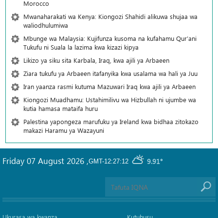
Morocco
Mwanaharakati wa Kenya: Kiongozi Shahidi alikuwa shujaa wa
waliodhulumiwa
Mbunge wa Malaysia: Kujifunza kusoma na kufahamu Qur’ani
Tukufu ni Suala la lazima kwa kizazi kipya
Likizo ya siku sita Karbala, Iraq, kwa ajili ya Arbaeen
Ziara tukufu ya Arbaeen itafanyika kwa usalama wa hali ya Juu
Iran yaanza rasmi kutuma Mazuwari Iraq kwa ajili ya Arbaeen
Kiongozi Muadhamu: Ustahimilivu wa Hizbullah ni ujumbe wa
kutia hamasa mataifa huru
Palestina yapongeza marufuku ya Ireland kwa bidhaa zitokazo
makazi Haramu ya Wazayuni
Friday 07 August 2026
,
9.91°
GMT-12:27:12
Ukurasa wa kwanza
Kutuhusu