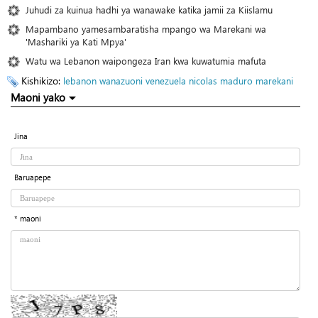
Juhudi za kuinua hadhi ya wanawake katika jamii za Kiislamu
Mapambano yamesambaratisha mpango wa Marekani wa
'Mashariki ya Kati Mpya'
Watu wa Lebanon waipongeza Iran kwa kuwatumia mafuta
Kishikizo:
lebanon
wanazuoni
venezuela
nicolas maduro
marekani
Maoni yako
Jina
Baruapepe
* maoni