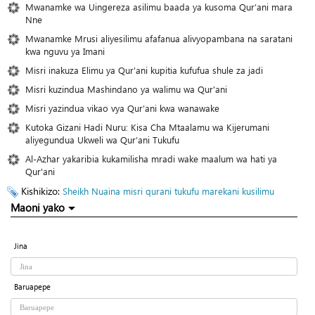
Mwanamke wa Uingereza asilimu baada ya kusoma Qur’ani mara
Nne
Mwanamke Mrusi aliyesilimu afafanua alivyopambana na saratani
kwa nguvu ya Imani
Misri inakuza Elimu ya Qur'ani kupitia kufufua shule za jadi
Misri kuzindua Mashindano ya walimu wa Qur'ani
Misri yazindua vikao vya Qur’ani kwa wanawake
Kutoka Gizani Hadi Nuru: Kisa Cha Mtaalamu wa Kijerumani
aliyegundua Ukweli wa Qur’ani Tukufu
Al-Azhar yakaribia kukamilisha mradi wake maalum wa hati ya
Qur'ani
Kishikizo:
Sheikh Nuaina
misri
qurani tukufu
marekani
kusilimu
Maoni yako
Jina
Baruapepe