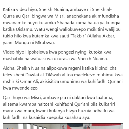
Katika video hiyo, Sheikh Nuaina, ambaye ni Sheikh al-
Qurra au Qari bingwa wa Misri, anaonekana akimfundisha
mwanamke huyo kutamka Shahada kama hatua ya kuingia
katika Uislamu. Watu wengi waliokuwepo msikitini walijibu
tukio hilo kwa kutamka kwa sauti “Takbir” (Allahu Akbar,
yaani Mungu ni Mkubwa).
Video hiyo ilipokelewa kwa pongezi nyingi kutoka kwa
mashabiki na wafuasi wa ukurasa wa Sheikh Nuaina.
Aidha, Sheikh Nuaina alipokuwa mgeni katika kipindi cha
televisheni Dawlat al-Tilāwah alitoa maelekezo muhimu kwa
mshiriki Omar Ali, akisisitiza umuhimu wa kuhifadhi Qur’ani
kwa mwendelezo.
Qari huyo wa Misri, ambaye pia ni daktari kwa taaluma,
alisema kwamba haitoshi kuhifadhi Qur’ani bila kuikariri
mara kwa mara, kwani kufanya hivyo huzuia udhaifu wa
kuhifadhi na kusaidia kuepuka kusahau aya.