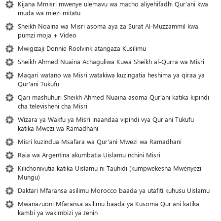
Kijana Mmisri mwenye ulemavu wa macho aliyehifadhi Qur’ani kwa
muda wa miezi mitatu
Sheikh Noaina wa Misri asoma aya za Surat Al-Muzzammil kwa
pumzi moja + Video
Mwigizaji Donnie Roelvink atangaza Kusilimu
Sheikh Ahmed Nuaina Achaguliwa Kuwa Sheikh al-Qurra wa Misri
Maqari watano wa Misri watakiwa kuzingatia heshima ya qiraa ya
Qur'ani Tukufu
Qari mashuhuri Sheikh Ahmed Nuaina asoma Qur’ani katika kipindi
cha televisheni cha Misri
Wizara ya Wakfu ya Misri inaandaa vipindi vya Qur'ani Tukufu
katika Mwezi wa Ramadhani
Misri kuzindua Msafara wa Qur'ani Mwezi wa Ramadhani
Raia wa Argentina akumbatia Uislamu nchini Misri
Kilichonivutia katika Uislamu ni Tauhidi (kumpwekesha Mwenyezi
Mungu)
Daktari Mfaransa asilimu Morocco baada ya utafiti kuhusu Uislamu
Mwanazuoni Mfaransa asilimu baada ya Kusoma Qur’ani katika
kambi ya wakimbizi ya Jenin