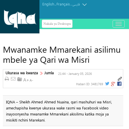
English
Français
.
.
فارسی
Nakala ya Desktopu
باز
و
بسته
کردن
منو
Mwanamke Mmarekani asilimu
mbele ya Qari wa Misri
Ukurasa wa kwanza
Jumla
21:44 - January 05, 2026
Habari ID:
3481769
IQNA – Sheikh Ahmed Ahmed Nuaina, qari mashuhuri wa Misri,
amechapisha kwenye ukurasa wake rasmi wa Facebook video
inayoonyesha mwanamke Mmarekani akisilimu katika moja ya
misikiti nchini Marekani.