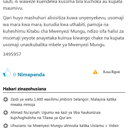
sauti, ili waweze kuendelea kusoma bila kuchoka au kupata
maumivu.
Qari huyo mashuhuri alisisitiza kuwa unyenyekevu, usomaji
wa mara kwa mara, kurudia kwa uthabiti, pamoja na
kuheshimu Kitabu cha Mwenyezi Mungu, ndizo sifa halisi za
msomaji yeyote anayetaka kuinua kiwango chake na kupata
usomaji unaokubalika mbele ya Mwenyezi Mungu.
3495957
Kosa Ripoti
0
Nimependa
Habari zinazohusiana
Zaidi ya watu 1,600 wasilimu jimboni Selangor, Malaysia katika
mwaka mmoja
Ahmad Nu‘aynah: Ugumu wa kazi ya tiba haukunizuia
kujishughulisha na Tilawa ya Qur’ani
Uhusiano na Mwenyezi Mungu ulinivutia katika Uislamu + Video