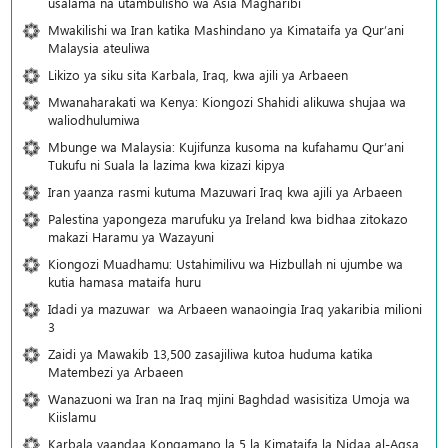
usalama na utambulisho wa Asia Magharibi
Mwakilishi wa Iran katika Mashindano ya Kimataifa ya Qur’ani
Malaysia ateuliwa
Likizo ya siku sita Karbala, Iraq, kwa ajili ya Arbaeen
Mwanaharakati wa Kenya: Kiongozi Shahidi alikuwa shujaa wa
waliodhulumiwa
Mbunge wa Malaysia: Kujifunza kusoma na kufahamu Qur’ani
Tukufu ni Suala la lazima kwa kizazi kipya
Iran yaanza rasmi kutuma Mazuwari Iraq kwa ajili ya Arbaeen
Palestina yapongeza marufuku ya Ireland kwa bidhaa zitokazo
makazi Haramu ya Wazayuni
Kiongozi Muadhamu: Ustahimilivu wa Hizbullah ni ujumbe wa
kutia hamasa mataifa huru
Idadi ya mazuwar wa Arbaeen wanaoingia Iraq yakaribia milioni
3
Zaidi ya Mawakib 13,500 zasajiliwa kutoa huduma katika
Matembezi ya Arbaeen
Wanazuoni wa Iran na Iraq mjini Baghdad wasisitiza Umoja wa
Kiislamu
Karbala yaandaa Kongamano la 5 la Kimataifa la Nidaa al-Aqsa