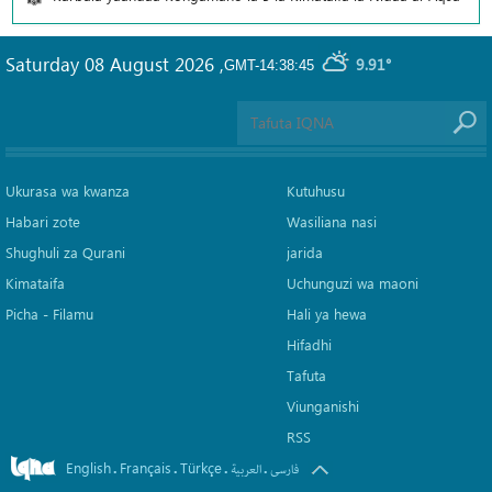
Saturday 08 August 2026
,
9.91°
GMT-14:38:45
Ukurasa wa kwanza
Kutuhusu
Habari zote
Wasiliana nasi
Shughuli za Qurani
jarida
Kimataifa
Uchunguzi wa maoni
Picha‎ - Filamu‎
Hali ya hewa
Hifadhi
Tafuta
Viunganishi
RSS
English
Français
Türkçe
.
.
.
.
فارسی
العربیة