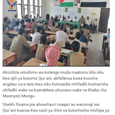
Alisisitiza umuhimu wa kutenga muda maalumu kila siku
kwa ajili ya kusoma Qur’ani, akifafanua kuwa kusoma
angalau sura tano kwa siku humsaidia mhifadhi kuimarisha
uhifadhi wake na kuendeleza uhusiano wake na Kitabu cha
Mwenyezi Mungu.
Sheikh Nuaina pia aliwashauri maqari au wasomaji wa
Qur’ani kuanza kwa sauti ya chini na kutochosha mishipa ya