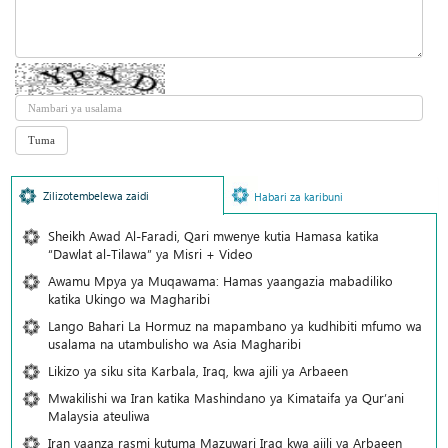
Zilizotembelewa zaidi
Habari za karibuni
Sheikh Awad Al-Faradi, Qari mwenye kutia Hamasa katika
“Dawlat al-Tilawa” ya Misri + Video
Awamu Mpya ya Muqawama: Hamas yaangazia mabadiliko
katika Ukingo wa Magharibi
Lango Bahari La Hormuz na mapambano ya kudhibiti mfumo wa
usalama na utambulisho wa Asia Magharibi
Likizo ya siku sita Karbala, Iraq, kwa ajili ya Arbaeen
Mwakilishi wa Iran katika Mashindano ya Kimataifa ya Qur’ani
Malaysia ateuliwa
Iran yaanza rasmi kutuma Mazuwari Iraq kwa ajili ya Arbaeen