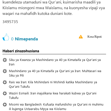
kuendeleza utamaduni wa Qur’ani, kuimarisha maadili ya
Kiislamu miongoni mwa Waislamu, na kuonyesha vipaji vya
waqari na mahafidh kutoka duniani kote.
3495735
Kosa Ripoti
0
Nimependa
Habari zinazohusiana
Siku ya Kwanza ya Mashindano ya 40 ya Kimataifa ya Qur'ani ya
Iran
Mashindano ya 40 ya Kimataifa ya Qur'ani ya Iran: Muhtasari wa
Siku ya Pili
Rais wa Iran: Kila Mshindani ni Mshindi katika Mashindano ya
Qur'ani Tukufu
Waziri Esmaili: Iran inajulikana kwa harakati kubwa ya Qur'ani
Tukufu
Msomi wa Bangladesh: Kufuata mafundisho ya Qur'ani ni muhimu
ili kujenga Ustaarabu Mpya wa Kiislamu