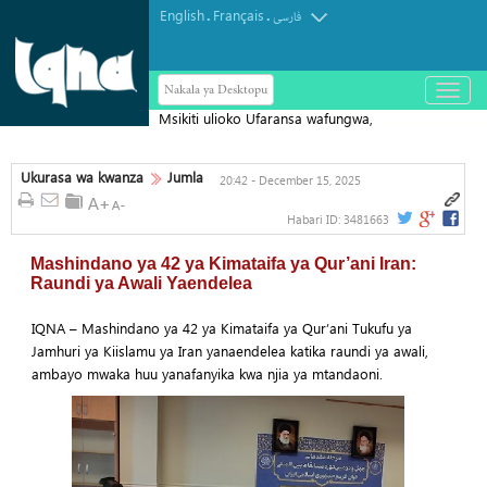
English
Français
.
.
فارسی
Nakala ya Desktopu
باز
و
Msikiti ulioko Ufaransa wafungwa,
بسته
کردن
wakili aonya hatari kwa uhuru wa dini
منو
Ukurasa wa kwanza
Jumla
20:42 - December 15, 2025
Habari ID:
3481663
Mashindano ya 42 ya Kimataifa ya Qur’ani Iran:
Raundi ya Awali Yaendelea
IQNA – Mashindano ya 42 ya Kimataifa ya Qur’ani Tukufu ya
Jamhuri ya Kiislamu ya Iran yanaendelea katika raundi ya awali,
ambayo mwaka huu yanafanyika kwa njia ya mtandaoni.