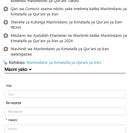
kivitendo mafundisho ya Qur'ani Tukufu
Qari wa Comoro asema ndoto yake imetimia katika Mashindano ya
Kimataifa ya Qur'ani ya Iran
Sherehe za Kufunga Mashindano ya Kimataifa ya Qur'ani ya Iran-
PICHA
Mkutano wa Ayatullah Khamenei na Washiriki katika Mashindano ya
Kimataifa ya Qur'ani ya Iran ya 2024
Washindi wa Mashindano ya Kimataifa ya Qur'ani ya Iran
watangazwa
Kishikizo:
Mashindano ya Kimataifa ya Qurani ya Iran
Maoni yako
Jina
Baruapepe
* maoni