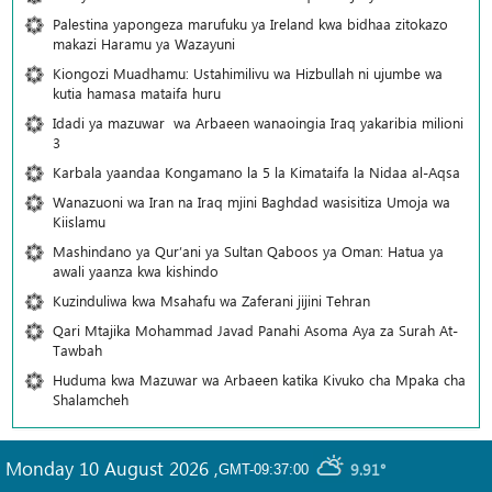
Palestina yapongeza marufuku ya Ireland kwa bidhaa zitokazo
makazi Haramu ya Wazayuni
Kiongozi Muadhamu: Ustahimilivu wa Hizbullah ni ujumbe wa
kutia hamasa mataifa huru
Idadi ya mazuwar wa Arbaeen wanaoingia Iraq yakaribia milioni
3
Karbala yaandaa Kongamano la 5 la Kimataifa la Nidaa al-Aqsa
Wanazuoni wa Iran na Iraq mjini Baghdad wasisitiza Umoja wa
Kiislamu
Mashindano ya Qur’ani ya Sultan Qaboos ya Oman: Hatua ya
awali yaanza kwa kishindo
Kuzinduliwa kwa Msahafu wa Zaferani jijini Tehran
Qari Mtajika Mohammad Javad Panahi Asoma Aya za Surah At-
Tawbah
Huduma kwa Mazuwar wa Arbaeen katika Kivuko cha Mpaka cha
Shalamcheh
Monday 10 August 2026
,
9.91°
GMT-09:37:00