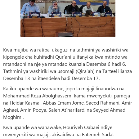
Kwa mujibu wa ratiba, ukaguzi na tathmini ya washiriki wa
kipengele cha kuhifadhi Qur’ani ulifanyika kwa mtindo wa
mtandaoni na nje ya mtandao kuanzia Desemba 6 hadi 6.
Tathmini ya washiriki wa usomaji (Qira’ah) na Tarteel ilianza
Desemba 13 na itaendelea hadi Desemba 17.
Katika upande wa wanaume, jopo la majaji linaundwa na
Mohammad Reza Abolghassemi kama mwenyekiti, pamoja
na Heidar Kasmai, Abbas Emam Jome, Saeed Rahmani, Amir
Aghaei, Amin Pooya, Saleh At’harifard, na Seyyed Ahmad
Moghimi.
Kwa upande wa wanawake, Houriyeh Oabaei ndiye
mwenyekiti wa majaji, akisaidiwa na Fatemeh Sadat