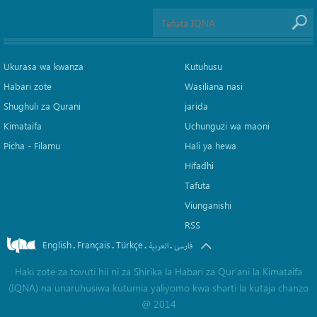
Ukurasa wa kwanza
Kutuhusu
Habari zote
Wasiliana nasi
Shughuli za Qurani
jarida
Kimataifa
Uchunguzi wa maoni
Picha‎ - Filamu‎
Hali ya hewa
Hifadhi
Tafuta
Viunganishi
RSS
English
Français
Türkçe
.
.
.
.
فارسی
العربیة
Haki zote za tovuti hii ni za Shirika la Habari za Qur'ani la Kimataifa
(IQNA) na unaruhusiwa kutumia yaliyomo kwa sharti la kutaja chanzo
@ 2014