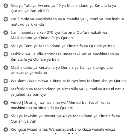
Siku ya Tatu ya Awamu ya 40 ya Mashindano ya Kimataifa ya
Qur'ani ya Iran-VIDEO
Kauli mbiu ya Mashindano ya Kimataifa ya Qur'ani ya Iran inahusu
matukio ya kikanda
Iran imeandaa vikao 270 vya Kusoma Qur'ani wakati wa
Mashindano ya Kimataifa ya Qur'ani
Siku ya Tano ya Mashindano ya Kimataifa ya Qur'ani ya Iran
Mshiriki wa Saudia apongeza umaanawi katika Mashindano ya
Kimataifa ya Qur'ani ya Iran
Mashindano ya Kimataifa ya Qur'ani ya Iran ya kitengo cha
wanawake yamalizika
Waislamu Wahimizwa Kufungua Mioyo kwa Mafundisho ya Qur'ani
Mafanikio ya Mashindano ya Kimataifa ya Qur'ani ya Iran ni natija
ya juhudi za pamoja
Video | Usomaji wa heshima wa "Ahmed bin Yusuf" katika
mashindano ya kimataifa ya Qur'ani
Siku ya Mwisho ya Awamu ya 40 ya Mashidano ya Kimataifa ya
Qur'ani ya Iran
Kiongozi Muadhamu: Wanamapambano Gaza wanatekeleza