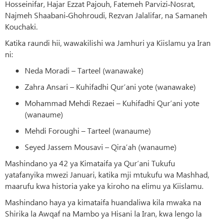
Hosseinifar, Hajar Ezzat Pajouh, Fatemeh Parvizi‑Nosrat,
Najmeh Shaabani‑Ghohroudi, Rezvan Jalalifar, na Samaneh
Kouchaki.
Katika raundi hii, wawakilishi wa Jamhuri ya Kiislamu ya Iran
ni:
Neda Moradi – Tarteel (wanawake)
Zahra Ansari – Kuhifadhi Qur’ani yote (wanawake)
Mohammad Mehdi Rezaei – Kuhifadhi Qur’ani yote
(wanaume)
Mehdi Foroughi – Tarteel (wanaume)
Seyed Jassem Mousavi – Qira’ah (wanaume)
Mashindano ya 42 ya Kimataifa ya Qur’ani Tukufu
yatafanyika mwezi Januari, katika mji mtukufu wa Mashhad,
maarufu kwa historia yake ya kiroho na elimu ya Kiislamu.
Mashindano haya ya kimataifa huandaliwa kila mwaka na
Shirika la Awqaf na Mambo ya Hisani la Iran, kwa lengo la