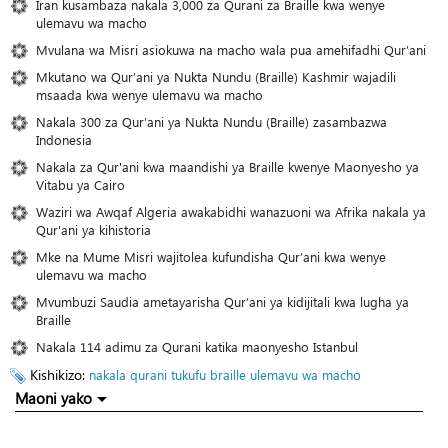
Iran kusambaza nakala 3,000 za Qurani za Braille kwa wenye
ulemavu wa macho
Mvulana wa Misri asiokuwa na macho wala pua amehifadhi Qur’ani
Mkutano wa Qur’ani ya Nukta Nundu (Braille) Kashmir wajadili
msaada kwa wenye ulemavu wa macho
Nakala 300 za Qur’ani ya Nukta Nundu (Braille) zasambazwa
Indonesia
Nakala za Qur'ani kwa maandishi ya Braille kwenye Maonyesho ya
Vitabu ya Cairo
Waziri wa Awqaf Algeria awakabidhi wanazuoni wa Afrika nakala ya
Qur'ani ya kihistoria
Mke na Mume Misri wajitolea kufundisha Qur’ani kwa wenye
ulemavu wa macho
Mvumbuzi Saudia ametayarisha Qur’ani ya kidijitali kwa lugha ya
Braille
Nakala 114 adimu za Qurani katika maonyesho Istanbul
Kishikizo:
nakala
qurani tukufu
braille
ulemavu wa macho
Maoni yako