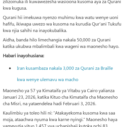
zilizoinuka ili kuwawezesha wasioona kusoma aya za Qurani
kwa kugusa.
Qurani hii imekuwa nyenzo muhimu kwa watu wenye uoni
hafifu, ikiwapa uwezo wa kusoma na kurudia Qur'ani Tukufu
kwa njia sahihi na inayokubalika.
Aidha, banda hilo limechangia nakala 50,000 za Qurani
katika ukubwa mbalimbali kwa wageni wa maonesho hayo.
Habari inayohusiana:
Iran kusambaza nakala 3,000 za Qurani za Braille
kwa wenye ulemavu wa macho
Maonesho ya 57 ya Kimataifa ya Vitabu ya Cairo yalianza
Januari 23, 2026, katika Kituo cha Kimataifa cha Maonesho
cha Misri, na yataendelea hadi Februari 3, 2026.
Kaulimbiu ya toleo hili ni: “Atakayekoma kusoma kwa saa
moja, ataachwa nyuma kwa karne nyingi.” Maonesho haya
yamevutia vituo 1,457 vya uchapishaji kutoka nchi 83.