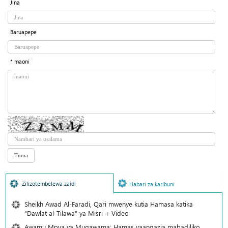
Jina
Baruapepe
* maoni
Zilizotembelewa zaidi
Habari za karibuni
Sheikh Awad Al-Faradi, Qari mwenye kutia Hamasa katika
“Dawlat al-Tilawa” ya Misri + Video
Awamu Mpya ya Muqawama: Hamas yaangazia mabadiliko