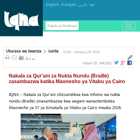
English
Français
.
.
فارسی
Nakala ya Desktopu
باز
و
بسته
کردن
منو
Ukurasa wa kwanza
Jumla
13:03 - January 29, 2026
Habari ID:
3481862
Nakala za Qur'ani za Nukta Nundu (Braille)
zasambazwa katika Maonesho ya Vitabu ya Cairo
IQNA – Nakala za Qur'ani zilizoandikwa kwa mfumo wa nukta
nundu (Braille) zinasambazwa kwa wageni wanaotembelea
Maonesho ya 57 ya Kimataifa ya Vitabu ya Cairo mwaka 2026.