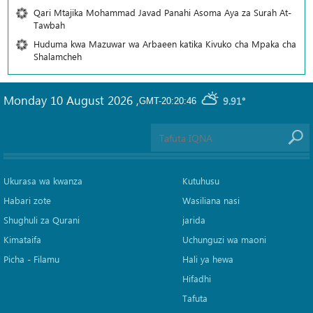
Qari Mtajika Mohammad Javad Panahi Asoma Aya za Surah At-
Tawbah
Huduma kwa Mazuwar wa Arbaeen katika Kivuko cha Mpaka cha
Shalamcheh
Monday 10 August 2026
,
9.91°
GMT-20:20:46
Ukurasa wa kwanza
Kutuhusu
Habari zote
Wasiliana nasi
Shughuli za Qurani
jarida
Kimataifa
Uchunguzi wa maoni
Picha‎ - Filamu‎
Hali ya hewa
Hifadhi
Tafuta