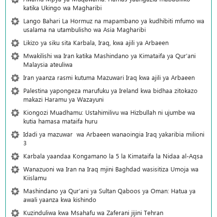
katika Ukingo wa Magharibi
Lango Bahari La Hormuz na mapambano ya kudhibiti mfumo wa
usalama na utambulisho wa Asia Magharibi
Likizo ya siku sita Karbala, Iraq, kwa ajili ya Arbaeen
Mwakilishi wa Iran katika Mashindano ya Kimataifa ya Qur’ani
Malaysia ateuliwa
Iran yaanza rasmi kutuma Mazuwari Iraq kwa ajili ya Arbaeen
Palestina yapongeza marufuku ya Ireland kwa bidhaa zitokazo
makazi Haramu ya Wazayuni
Kiongozi Muadhamu: Ustahimilivu wa Hizbullah ni ujumbe wa
kutia hamasa mataifa huru
Idadi ya mazuwar wa Arbaeen wanaoingia Iraq yakaribia milioni
3
Karbala yaandaa Kongamano la 5 la Kimataifa la Nidaa al-Aqsa
Wanazuoni wa Iran na Iraq mjini Baghdad wasisitiza Umoja wa
Kiislamu
Mashindano ya Qur’ani ya Sultan Qaboos ya Oman: Hatua ya
awali yaanza kwa kishindo
Kuzinduliwa kwa Msahafu wa Zaferani jijini Tehran