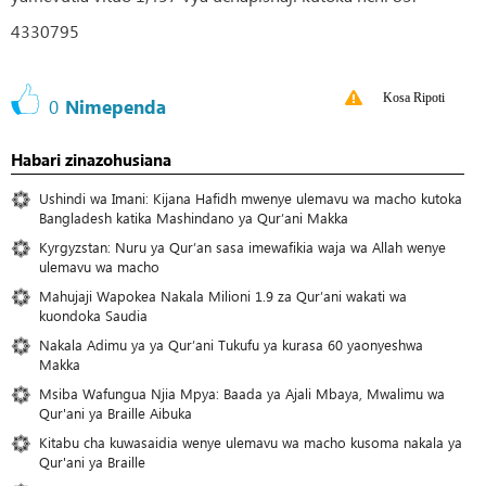
4330795
Kosa Ripoti
0
Nimependa
Habari zinazohusiana
Ushindi wa Imani: Kijana Hafidh mwenye ulemavu wa macho kutoka
Bangladesh katika Mashindano ya Qur’ani Makka
Kyrgyzstan: Nuru ya Qur’an sasa imewafikia waja wa Allah wenye
ulemavu wa macho
Mahujaji Wapokea Nakala Milioni 1.9 za Qur’ani wakati wa
kuondoka Saudia
Nakala Adimu ya ya Qur’ani Tukufu ya kurasa 60 yaonyeshwa
Makka
Msiba Wafungua Njia Mpya: Baada ya Ajali Mbaya, Mwalimu wa
Qur'ani ya Braille Aibuka
Kitabu cha kuwasaidia wenye ulemavu wa macho kusoma nakala ya
Qur'ani ya Braille