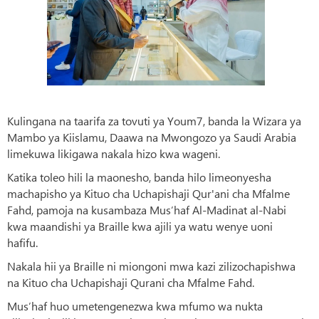
Kulingana na taarifa za tovuti ya Youm7, banda la Wizara ya
Mambo ya Kiislamu, Daawa na Mwongozo ya Saudi Arabia
limekuwa likigawa nakala hizo kwa wageni.
Katika toleo hili la maonesho, banda hilo limeonyesha
machapisho ya Kituo cha Uchapishaji Qur'ani cha Mfalme
Fahd, pamoja na kusambaza Mus’haf Al-Madinat al-Nabi
kwa maandishi ya Braille kwa ajili ya watu wenye uoni
hafifu.
Nakala hii ya Braille ni miongoni mwa kazi zilizochapishwa
na Kituo cha Uchapishaji Qurani cha Mfalme Fahd.
Mus’haf huo umetengenezwa kwa mfumo wa nukta