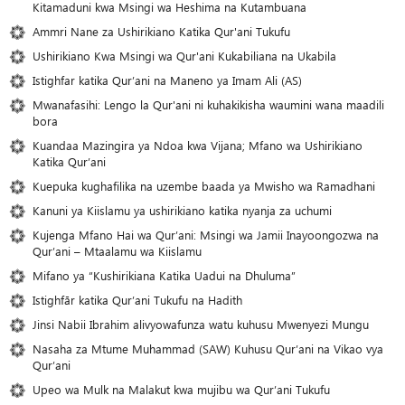
Kitamaduni kwa Msingi wa Heshima na Kutambuana
Ammri Nane za Ushirikiano Katika Qur'ani Tukufu
Ushirikiano Kwa Msingi wa Qur'ani Kukabiliana na Ukabila
Istighfar katika Qur’ani na Maneno ya Imam Ali (AS)
Mwanafasihi: Lengo la Qur'ani ni kuhakikisha waumini wana maadili
bora
Kuandaa Mazingira ya Ndoa kwa Vijana; Mfano wa Ushirikiano
Katika Qur’ani
Kuepuka kughafilika na uzembe baada ya Mwisho wa Ramadhani
Kanuni ya Kiislamu ya ushirikiano katika nyanja za uchumi
Kujenga Mfano Hai wa Qur’ani: Msingi wa Jamii Inayoongozwa na
Qur’ani – Mtaalamu wa Kiislamu
Mifano ya “Kushirikiana Katika Uadui na Dhuluma”
Istighfār katika Qur’ani Tukufu na Hadith
Jinsi Nabii Ibrahim alivyowafunza watu kuhusu Mwenyezi Mungu
Nasaha za Mtume Muhammad (SAW) Kuhusu Qur’ani na Vikao vya
Qur’ani
Upeo wa Mulk na Malakut kwa mujibu wa Qur’ani Tukufu