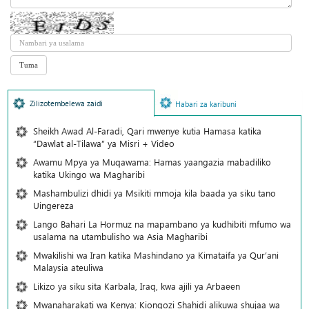
Zilizotembelewa zaidi
Habari za karibuni
Sheikh Awad Al-Faradi, Qari mwenye kutia Hamasa katika
“Dawlat al-Tilawa” ya Misri + Video
Awamu Mpya ya Muqawama: Hamas yaangazia mabadiliko
katika Ukingo wa Magharibi
Mashambulizi dhidi ya Msikiti mmoja kila baada ya siku tano
Uingereza
Lango Bahari La Hormuz na mapambano ya kudhibiti mfumo wa
usalama na utambulisho wa Asia Magharibi
Mwakilishi wa Iran katika Mashindano ya Kimataifa ya Qur’ani
Malaysia ateuliwa
Likizo ya siku sita Karbala, Iraq, kwa ajili ya Arbaeen
Mwanaharakati wa Kenya: Kiongozi Shahidi alikuwa shujaa wa