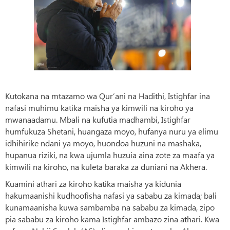
Kutokana na mtazamo wa Qur’ani na Hadithi, Istighfar ina
nafasi muhimu katika maisha ya kimwili na kiroho ya
mwanaadamu. Mbali na kufutia madhambi, Istighfar
humfukuza Shetani, huangaza moyo, hufanya nuru ya elimu
idhihirike ndani ya moyo, huondoa huzuni na mashaka,
hupanua riziki, na kwa ujumla huzuia aina zote za maafa ya
kimwili na kiroho, na kuleta baraka za duniani na Akhera.
Kuamini athari za kiroho katika maisha ya kidunia
hakumaanishi kudhoofisha nafasi ya sababu za kimada; bali
kunamaanisha kuwa sambamba na sababu za kimada, zipo
pia sababu za kiroho kama Istighfar ambazo zina athari. Kwa