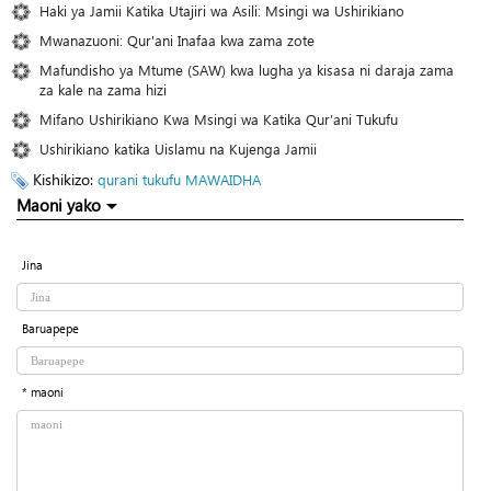
Haki ya Jamii Katika Utajiri wa Asili: Msingi wa Ushirikiano
Mwanazuoni: Qur'ani Inafaa kwa zama zote
Mafundisho ya Mtume (SAW) kwa lugha ya kisasa ni daraja zama
za kale na zama hizi
Mifano Ushirikiano Kwa Msingi wa Katika Qur’ani Tukufu
Ushirikiano katika Uislamu na Kujenga Jamii
Kishikizo:
qurani tukufu
MAWAIDHA
Maoni yako
Jina
Baruapepe
* maoni