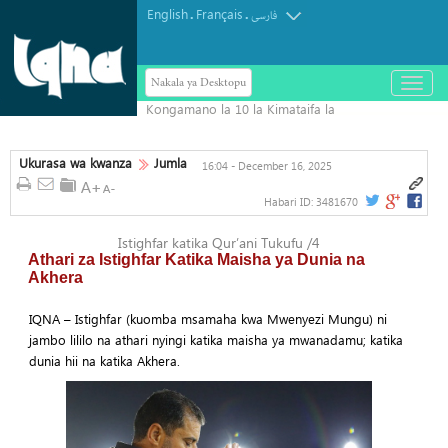
English
Français
.
.
فارسی
Nakala ya Desktopu
باز
و
بسته
کردن
منو
Ukurasa wa kwanza
Jumla
16:04 - December 16, 2025
Habari ID:
3481670
Istighfar katika Qur’ani Tukufu /4
Athari za Istighfar Katika Maisha ya Dunia na
Akhera
IQNA – Istighfar (kuomba msamaha kwa Mwenyezi Mungu) ni
jambo lililo na athari nyingi katika maisha ya mwanadamu; katika
dunia hii na katika Akhera.