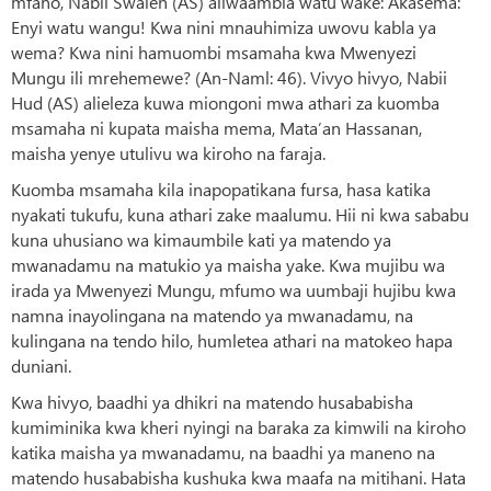
mfano, Nabii Swaleh (AS) aliwaambia watu wake: Akasema:
Enyi watu wangu! Kwa nini mnauhimiza uwovu kabla ya
wema? Kwa nini hamuombi msamaha kwa Mwenyezi
Mungu ili mrehemewe? (An-Naml: 46). Vivyo hivyo, Nabii
Hud (AS) alieleza kuwa miongoni mwa athari za kuomba
msamaha ni kupata maisha mema, Mata’an Hassanan,
maisha yenye utulivu wa kiroho na faraja.
Kuomba msamaha kila inapopatikana fursa, hasa katika
nyakati tukufu, kuna athari zake maalumu. Hii ni kwa sababu
kuna uhusiano wa kimaumbile kati ya matendo ya
mwanadamu na matukio ya maisha yake. Kwa mujibu wa
irada ya Mwenyezi Mungu, mfumo wa uumbaji hujibu kwa
namna inayolingana na matendo ya mwanadamu, na
kulingana na tendo hilo, humletea athari na matokeo hapa
duniani.
Kwa hivyo, baadhi ya dhikri na matendo husababisha
kumiminika kwa kheri nyingi na baraka za kimwili na kiroho
katika maisha ya mwanadamu, na baadhi ya maneno na
matendo husababisha kushuka kwa maafa na mitihani. Hata