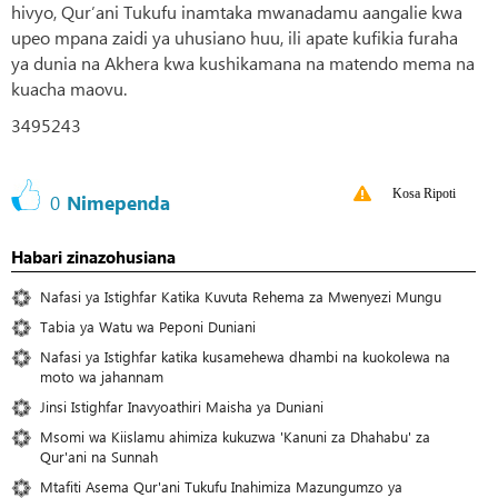
hivyo, Qur’ani Tukufu inamtaka mwanadamu aangalie kwa
upeo mpana zaidi ya uhusiano huu, ili apate kufikia furaha
ya dunia na Akhera kwa kushikamana na matendo mema na
kuacha maovu.
3495243
Kosa Ripoti
0
Nimependa
Habari zinazohusiana
Nafasi ya Istighfar Katika Kuvuta Rehema za Mwenyezi Mungu
Tabia ya Watu wa Peponi Duniani
Nafasi ya Istighfar katika kusamehewa dhambi na kuokolewa na
moto wa jahannam
Jinsi Istighfar Inavyoathiri Maisha ya Duniani
Msomi wa Kiislamu ahimiza kukuzwa 'Kanuni za Dhahabu' za
Qur'ani na Sunnah
Mtafiti Asema Qur'ani Tukufu Inahimiza Mazungumzo ya