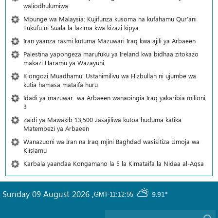
waliodhulumiwa
Mbunge wa Malaysia: Kujifunza kusoma na kufahamu Qur’ani
Tukufu ni Suala la lazima kwa kizazi kipya
Iran yaanza rasmi kutuma Mazuwari Iraq kwa ajili ya Arbaeen
Palestina yapongeza marufuku ya Ireland kwa bidhaa zitokazo
makazi Haramu ya Wazayuni
Kiongozi Muadhamu: Ustahimilivu wa Hizbullah ni ujumbe wa
kutia hamasa mataifa huru
Idadi ya mazuwar wa Arbaeen wanaoingia Iraq yakaribia milioni
3
Zaidi ya Mawakib 13,500 zasajiliwa kutoa huduma katika
Matembezi ya Arbaeen
Wanazuoni wa Iran na Iraq mjini Baghdad wasisitiza Umoja wa
Kiislamu
Karbala yaandaa Kongamano la 5 la Kimataifa la Nidaa al-Aqsa
Sunday 09 August 2026
,
9.91°
GMT-11:12:55