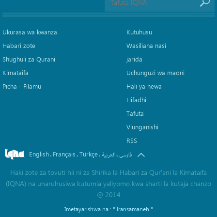
Ukurasa wa kwanza
Kutuhusu
Habari zote
Wasiliana nasi
Shughuli za Qurani
jarida
Kimataifa
Uchunguzi wa maoni
Picha‎ - Filamu‎
Hali ya hewa
Hifadhi
Tafuta
Viunganishi
RSS
English
Français
Türkçe
.
.
.
.
فارسی
العربیة
Haki zote za tovuti hii ni za Shirika la Habari za Qur'ani la Kimataifa
(IQNA) na unaruhusiwa kutumia yaliyomo kwa sharti la kutaja chanzo
@ 2014
Imetayarishwa na :
" Iransamaneh "