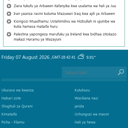
Ziara tukufu ya Arbaeen itafanyika kwa usalama wa hali ya Juu
Iran yaanza rasmi kutuma Mazuwari Iraq kwa ajili ya Arbaeen
Kiongozi Muadhamu: Ustahimilivu wa Hizbullah ni ujumbe wa
kutia hamasa mataifa huru
Palestina yapongeza marufuku ya Ireland kwa bidhaa zitokazo
makazi Haramu ya Wazayuni
Friday 07 August 2026
,
9.91°
GMT-18:42:41
Ukurasa wa kwanza
Kutuhusu
Habari zote
Wasiliana nasi
Shughuli za Qurani
jarida
Kimataifa
Uchunguzi wa maoni
Picha‎ - Filamu‎
Hali ya hewa