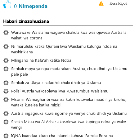
Kosa Ripoti
0
Nimependa
Habari zinazohusiana
Wanawake Waislamu wagawa chakula kwa wasiojiweza Australia
wakati wa corona
Ni marufuku katika Qur'ani kwa Waislamu kufunga ndoa na
washirikiana
Mlingano na Kafa’ah katika Ndoa
Serikali mpya yaingia madarakani Austria, chuki dhidi ya Uislamu
pale pale
Serikali za Ulaya zinafadhili chuki dhidi ya Uislamu
Polisi Austria wakosolewa kwa kuwasumbua Waislamu
Msomi: Wamagharibi waanza kukiri kutoweka maadili ya kiroho,
wataka kurejea katika mizizi
Austria ingageuka kuwa ngome ya wenye chuki dhidi ya Uislamu
Sheikh Mkuu wa Al Azhar akosolewa kwa kupinga ndoa ya wake
wengi
IQNA kuandaa kikao cha intaneti kuhusu 'Familia Bora na