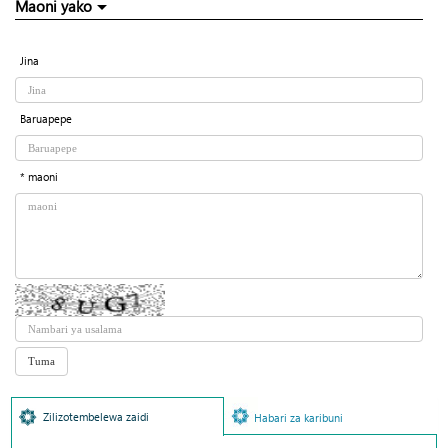
Maoni yako
Jina
Baruapepe
* maoni
Zilizotembelewa zaidi
Habari za karibuni