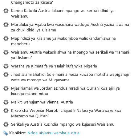
Changamoto za Kisasa'
Kanisa Katoliki Austria lalaani mpango wa serikali dhidi ya
Waislamu
Marufuku ya Hijabu kwa wasichana wadogo Austria yazua lawama
za chuki dhidi ya Uislamu
Mapinduzi ya Kiislamu yaliwakomboa waliokandamizwa na
mabeberu
Waislamu Austria wakasirishwa na mpango wa serikali wa "ramani
ya Uislamu"
Warsha ya Kimataifa ya ‘Halal’ kufanyika Nigeria
Jihad Islami:Shahidi Soleimani aliweza kuwapa motisha wapiganaji
wote wa mrengo wa Muqawama
Mjasiriamali wa Jordan azindua mradi wa Qur’ani kwa ajili ya
kuunga mkono ndoa
Msikiti wahujumiwa Vienna, Austria
Kikao cha Webinar Nairobi chajadili Nafasi ya Wanawake kwa
Mtazamo wa Qur'ani
Serikali ya Austria kuzindia mpango wa kujasusi Waislamu
Kishikizo:
Ndoa
uislamu
warsha
austria