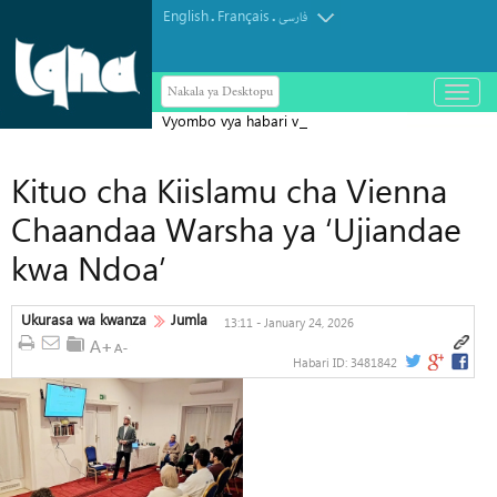
English
Français
.
.
فارسی
Nakala ya Desktopu
باز
و
Vyombo vya habari vya Israel vyatoa
بسته
کردن
tahadhari kuhusu ugombea wa Abdul
منو
Kituo cha Kiislamu cha Vienna
El-Sayed Seneti Marekani
Chaandaa Warsha ya ‘Ujiandae
kwa Ndoa’
Ukurasa wa kwanza
Jumla
13:11 - January 24, 2026
Habari ID:
3481842