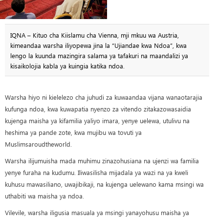
IQNA – Kituo cha Kiislamu cha Vienna, mji mkuu wa Austria,
kimeandaa warsha iliyopewa jina la “Ujiandae kwa Ndoa”, kwa
lengo la kuunda mazingira salama ya tafakuri na maandalizi ya
kisaikolojia kabla ya kuingia katika ndoa.
Warsha hiyo ni kielelezo cha juhudi za kuwaandaa vijana wanaotarajia
kufunga ndoa, kwa kuwapatia nyenzo za vitendo zitakazowasaidia
kujenga maisha ya kifamilia yaliyo imara, yenye uelewa, utulivu na
heshima ya pande zote, kwa mujibu wa tovuti ya
Muslimsaroudtheworld.
Warsha ilijumuisha mada muhimu zinazohusiana na ujenzi wa familia
yenye furaha na kudumu. Iliwasilisha mijadala ya wazi na ya kweli
kuhusu mawasiliano, uwajibikaji, na kujenga uelewano kama msingi wa
uthabiti wa maisha ya ndoa.
Vilevile, warsha iligusia masuala ya msingi yanayohusu maisha ya