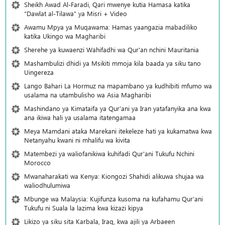
Sheikh Awad Al-Faradi, Qari mwenye kutia Hamasa katika
“Dawlat al-Tilawa” ya Misri + Video
Awamu Mpya ya Muqawama: Hamas yaangazia mabadiliko
katika Ukingo wa Magharibi
Sherehe ya kuwaenzi Wahifadhi wa Qur'an nchini Mauritania
Mashambulizi dhidi ya Msikiti mmoja kila baada ya siku tano
Uingereza
Lango Bahari La Hormuz na mapambano ya kudhibiti mfumo wa
usalama na utambulisho wa Asia Magharibi
Mashindano ya Kimataifa ya Qur'ani ya Iran yatafanyika ana kwa
ana ikiwa hali ya usalama itatengamaa
Meya Mamdani ataka Marekani itekeleze hati ya kukamatwa kwa
Netanyahu kwani ni mhalifu wa kivita
Matembezi ya waliofanikiwa kuhifadi Qur'ani Tukufu Nchini
Morocco
Mwanaharakati wa Kenya: Kiongozi Shahidi alikuwa shujaa wa
waliodhulumiwa
Mbunge wa Malaysia: Kujifunza kusoma na kufahamu Qur’ani
Tukufu ni Suala la lazima kwa kizazi kipya
Likizo ya siku sita Karbala, Iraq, kwa ajili ya Arbaeen