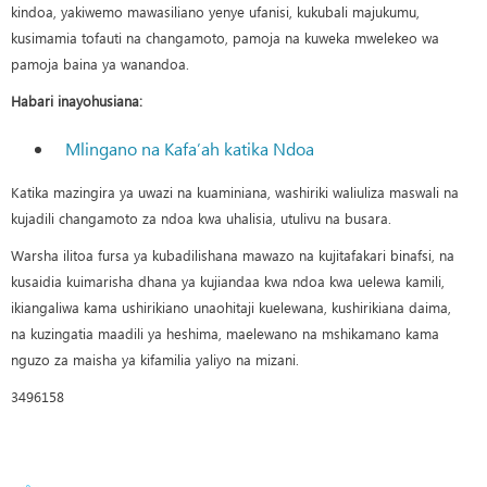
kindoa, yakiwemo mawasiliano yenye ufanisi, kukubali majukumu,
kusimamia tofauti na changamoto, pamoja na kuweka mwelekeo wa
pamoja baina ya wanandoa.
Habari inayohusiana:
Mlingano na Kafa’ah katika Ndoa
Katika mazingira ya uwazi na kuaminiana, washiriki waliuliza maswali na
kujadili changamoto za ndoa kwa uhalisia, utulivu na busara.
Warsha ilitoa fursa ya kubadilishana mawazo na kujitafakari binafsi, na
kusaidia kuimarisha dhana ya kujiandaa kwa ndoa kwa uelewa kamili,
ikiangaliwa kama ushirikiano unaohitaji kuelewana, kushirikiana daima,
na kuzingatia maadili ya heshima, maelewano na mshikamano kama
nguzo za maisha ya kifamilia yaliyo na mizani.
3496158