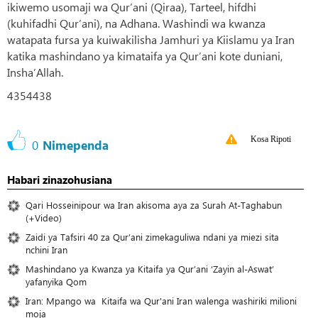
ikiwemo usomaji wa Qur’ani (Qiraa), Tarteel, hifdhi
(kuhifadhi Qur’ani), na Adhana. Washindi wa kwanza
watapata fursa ya kuiwakilisha Jamhuri ya Kiislamu ya Iran
katika mashindano ya kimataifa ya Qur’ani kote duniani,
Insha’Allah.
4354438
Kosa Ripoti
0
Nimependa
Habari zinazohusiana
Qari Hosseinipour wa Iran akisoma aya za Surah At-Taghabun
(+Video)
Zaidi ya Tafsiri 40 za Qur’ani zimekaguliwa ndani ya miezi sita
nchini Iran
Mashindano ya Kwanza ya Kitaifa ya Qur’ani ‘Zayin al-Aswat’
yafanyika Qom
Iran: Mpango wa Kitaifa wa Qur'ani Iran walenga washiriki milioni
moja