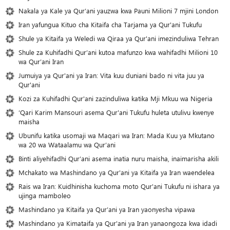
Nakala ya Kale ya Qur’ani yauzwa kwa Pauni Milioni 7 mjini London
Iran yafungua Kituo cha Kitaifa cha Tarjama ya Qur'ani Tukufu
Shule ya Kitaifa ya Weledi wa Qiraa ya Qur'ani imezinduliwa Tehran
Shule za Kuhifadhi Qur’ani kutoa mafunzo kwa wahifadhi Milioni 10
wa Qur’ani Iran
Jumuiya ya Qur'ani ya Iran: Vita kuu duniani bado ni vita juu ya
Qur'ani
Kozi za Kuhifadhi Qur'ani zazinduliwa katika Mji Mkuu wa Nigeria
‘Qari Karim Mansouri asema Qur'ani Tukufu huleta utulivu kwenye
maisha
Ubunifu katika usomaji wa Maqari wa Iran: Mada Kuu ya Mkutano
wa 20 wa Wataalamu wa Qur’ani
Binti aliyehifadhi Qur’ani asema inatia nuru maisha, inaimarisha akili
Mchakato wa Mashindano ya Qur'ani ya Kitaifa ya Iran waendelea
Rais wa Iran: Kuidhinisha kuchoma moto Qur'ani Tukufu ni ishara ya
ujinga mamboleo
Mashindano ya Kitaifa ya Qur’ani ya Iran yaonyesha vipawa
Mashindano ya Kimataifa ya Qur'ani ya Iran yanaongoza kwa idadi