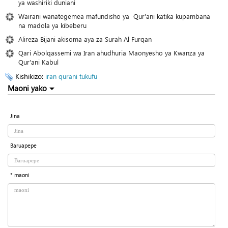
ya washiriki duniani
Wairani wanategemea mafundisho ya Qur'ani katika kupambana
na madola ya kibeberu
Alireza Bijani akisoma aya za Surah Al Furqan
Qari Abolqassemi wa Iran ahudhuria Maonyesho ya Kwanza ya
Qur'ani Kabul
Kishikizo:
iran
qurani tukufu
Maoni yako
Jina
Baruapepe
* maoni