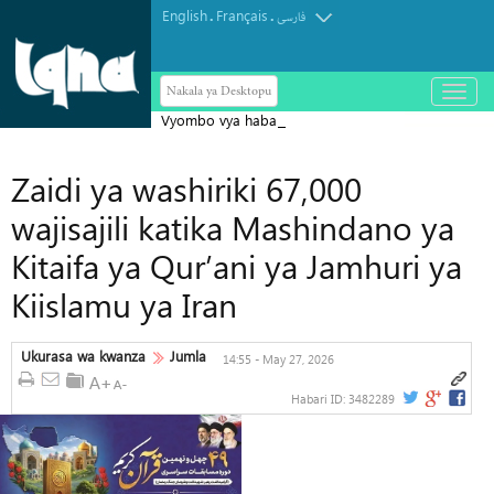
English
Français
.
.
فارسی
Nakala ya Desktopu
باز
و
Vyombo vya habari vya Israel vyatoa
بسته
کردن
tahadhari kuhusu ugombea wa Abdul
منو
Zaidi ya washiriki 67,000
El-Sayed Seneti Marekani
wajisajili katika Mashindano ya
Kitaifa ya Qur’ani ya Jamhuri ya
Kiislamu ya Iran
Ukurasa wa kwanza
Jumla
14:55 - May 27, 2026
Habari ID:
3482289