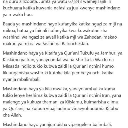
na duru zilizopita. Jumla ya watu 67,843 wamejisajili ili
kuchuana katika kuwania nafasi za juu kwenye mashindano
ya mwaka huu.
Baada ya mashindano hayo kufanyika katika ngazi za miji na
mikoa, hatua ya fainali itafanyika kwa kuwakutanisha
washindi wa ngazi za awali katika mji wa Zahedan, makao
makuu ya mkoa wa Sistan na Balouchestan.
Mashindano haya ya Kitaifa ya Qur’ani Tukufu ya Jamhuri ya
Kiislamu ya Iran, yanayoandaliwa na Shirika la Wakfu na
Misaada, ndilo tukio kubwa zaidi la Qur’ani nchini humo,
likiunganisha washiriki kutoka kila pembe ya nchi katika
nyanja mbalimbali.
Mashindano haya ya kila mwaka, yanayotambulika kama
tukio lenye heshima kubwa zaidi la Qur’ani nchini Iran, yana
malengo ya kukuza thamani za Kiislamu, kuimarisha elimu
ya Qur’ani, na kuibua vipaji adimu vinavyohudumia Kitabu
cha Allah.
Mashindano hayo yanajumuisha vipengele mbalimbali,