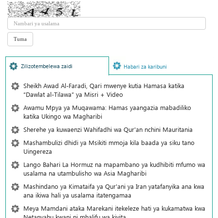
Zilizotembelewa zaidi
Habari za karibuni
Sheikh Awad Al-Faradi, Qari mwenye kutia Hamasa katika
“Dawlat al-Tilawa” ya Misri + Video
Awamu Mpya ya Muqawama: Hamas yaangazia mabadiliko
katika Ukingo wa Magharibi
Sherehe ya kuwaenzi Wahifadhi wa Qur'an nchini Mauritania
Mashambulizi dhidi ya Msikiti mmoja kila baada ya siku tano
Uingereza
Lango Bahari La Hormuz na mapambano ya kudhibiti mfumo wa
usalama na utambulisho wa Asia Magharibi
Mashindano ya Kimataifa ya Qur'ani ya Iran yatafanyika ana kwa
ana ikiwa hali ya usalama itatengamaa
Meya Mamdani ataka Marekani itekeleze hati ya kukamatwa kwa
Netanyahu kwani ni mhalifu wa kivita