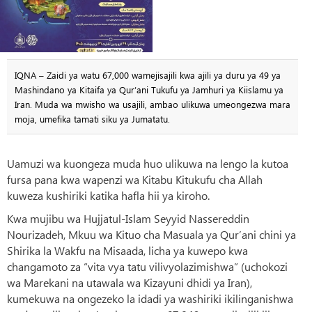
IQNA – Zaidi ya watu 67,000 wamejisajili kwa ajili ya duru ya 49 ya
Mashindano ya Kitaifa ya Qur’ani Tukufu ya Jamhuri ya Kiislamu ya
Iran. Muda wa mwisho wa usajili, ambao ulikuwa umeongezwa mara
moja, umefika tamati siku ya Jumatatu.
Uamuzi wa kuongeza muda huo ulikuwa na lengo la kutoa
fursa pana kwa wapenzi wa Kitabu Kitukufu cha Allah
kuweza kushiriki katika hafla hii ya kiroho.
Kwa mujibu wa Hujjatul-Islam Seyyid Nassereddin
Nourizadeh, Mkuu wa Kituo cha Masuala ya Qur’ani chini ya
Shirika la Wakfu na Misaada, licha ya kuwepo kwa
changamoto za “vita vya tatu vilivyolazimishwa” (uchokozi
wa Marekani na utawala wa Kizayuni dhidi ya Iran),
kumekuwa na ongezeko la idadi ya washiriki ikilinganishwa