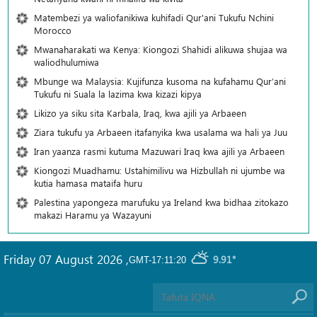
Matembezi ya waliofanikiwa kuhifadi Qur'ani Tukufu Nchini
Morocco
Mwanaharakati wa Kenya: Kiongozi Shahidi alikuwa shujaa wa
waliodhulumiwa
Mbunge wa Malaysia: Kujifunza kusoma na kufahamu Qur’ani
Tukufu ni Suala la lazima kwa kizazi kipya
Likizo ya siku sita Karbala, Iraq, kwa ajili ya Arbaeen
Ziara tukufu ya Arbaeen itafanyika kwa usalama wa hali ya Juu
Iran yaanza rasmi kutuma Mazuwari Iraq kwa ajili ya Arbaeen
Kiongozi Muadhamu: Ustahimilivu wa Hizbullah ni ujumbe wa
kutia hamasa mataifa huru
Palestina yapongeza marufuku ya Ireland kwa bidhaa zitokazo
makazi Haramu ya Wazayuni
Friday 07 August 2026
,
9.91°
GMT-17:11:20