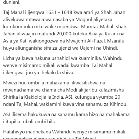
duniani.
Taj Mahal ilijengwa 1631 - 1648 kwa amri ya Shah Jahan
aliyekuwa mtawala wa nasaba ya Moghul aliyetaka
kumkumbuka mke wake mpendwa Mumtaz Mahal. Shah
Jahan aliwaajiri mafundi 20,000 kutoka Asia ya Kusini na
Asia ya Kati wakiongozwa na Mwajemi Ali Fazal. Msanifu
huyu aliunganisha sifa za ujenzi wa Uajemi na Uhindi.
Licha ya kuwa hakuna ushahidi wa kuaminika, Wahindu
wenye misimamo mikali wadai kwamba Taj Mahal
ilikengwa juu ya hekalu la shiva.
Mwezi huu ombi la mahakama liliwasilishwa na
mwanachama wa chama cha Modi akijaribu kulazimisha
Shirika la Kiakiolojia la India, ASI, kufungua vyumba 20
ndani Taj Mahal, wakiamini kuwa vina sanamu za Kihindu.
ASI ilisema hakukuwa na sanamu kama hizo na mahakama
ilitupilia mbali ombi hilo.
Hatahivyo inaonekana Wahindu wenye misimamo mikali
wataendeleza njama zao dhidi ya Taj Mahal.