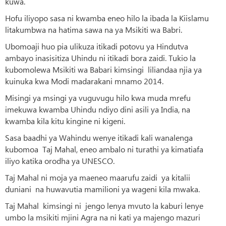
kuwa.
Hofu iliyopo sasa ni kwamba eneo hilo la ibada la Kiislamu
litakumbwa na hatima sawa na ya Msikiti wa Babri.
Ubomoaji huo pia ulikuza itikadi potovu ya Hindutva
ambayo inasisitiza Uhindu ni itikadi bora zaidi. Tukio la
kubomolewa Msikiti wa Babari kimsingi liliandaa njia ya
kuinuka kwa Modi madarakani mnamo 2014.
Misingi ya msingi ya vuguvugu hilo kwa muda mrefu
imekuwa kwamba Uhindu ndiyo dini asili ya India, na
kwamba kila kitu kingine ni kigeni.
Sasa baadhi ya Wahindu wenye itikadi kali wanalenga
kubomoa Taj Mahal, eneo ambalo ni turathi ya kimatiafa
iliyo katika orodha ya UNESCO.
Taj Mahal ni moja ya maeneo maarufu zaidi ya kitalii
duniani na huwavutia mamilioni ya wageni kila mwaka.
Taj Mahal kimsingi ni jengo lenya mvuto la kaburi lenye
umbo la msikiti mjini Agra na ni kati ya majengo mazuri