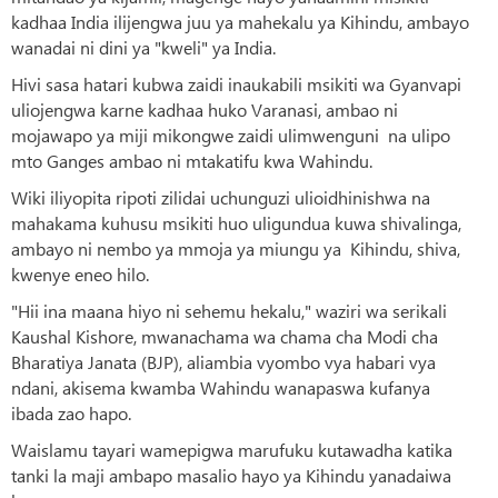
kadhaa India ilijengwa juu ya mahekalu ya Kihindu, ambayo
wanadai ni dini ya "kweli" ya India.
Hivi sasa hatari kubwa zaidi inaukabili msikiti wa Gyanvapi
uliojengwa karne kadhaa huko Varanasi, ambao ni
mojawapo ya miji mikongwe zaidi ulimwenguni na ulipo
mto Ganges ambao ni mtakatifu kwa Wahindu.
Wiki iliyopita ripoti zilidai uchunguzi ulioidhinishwa na
mahakama kuhusu msikiti huo uligundua kuwa shivalinga,
ambayo ni nembo ya mmoja ya miungu ya Kihindu, shiva,
kwenye eneo hilo.
"Hii ina maana hiyo ni sehemu hekalu," waziri wa serikali
Kaushal Kishore, mwanachama wa chama cha Modi cha
Bharatiya Janata (BJP), aliambia vyombo vya habari vya
ndani, akisema kwamba Wahindu wanapaswa kufanya
ibada zao hapo.
Waislamu tayari wamepigwa marufuku kutawadha katika
tanki la maji ambapo masalio hayo ya Kihindu yanadaiwa