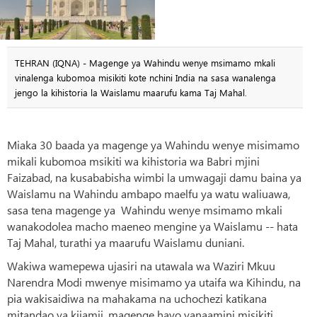
TEHRAN (IQNA) - Magenge ya Wahindu wenye msimamo mkali
vinalenga kubomoa misikiti kote nchini India na sasa wanalenga
jengo la kihistoria la Waislamu maarufu kama Taj Mahal.
Miaka 30 baada ya magenge ya Wahindu wenye misimamo
mikali kubomoa msikiti wa kihistoria wa Babri mjini
Faizabad, na kusababisha wimbi la umwagaji damu baina ya
Waislamu na Wahindu ambapo maelfu ya watu waliuawa,
sasa tena magenge ya Wahindu wenye msimamo mkali
wanakodolea macho maeneo mengine ya Waislamu -- hata
Taj Mahal, turathi ya maarufu Waislamu duniani.
Wakiwa wamepewa ujasiri na utawala wa Waziri Mkuu
Narendra Modi mwenye misimamo ya utaifa wa Kihindu, na
pia wakisaidiwa na mahakama na uchochezi katikana
mitandao ya kijamii, magenge hayo yanaamini misikiti