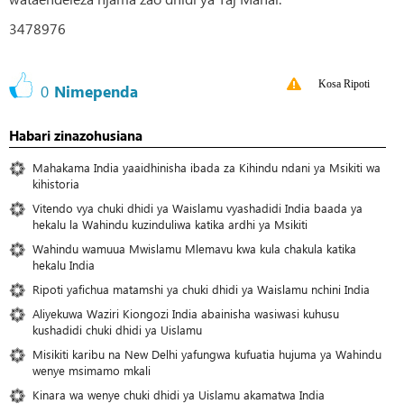
3478976
Kosa Ripoti
0
Nimependa
Habari zinazohusiana
Mahakama India yaaidhinisha ibada za Kihindu ndani ya Msikiti wa
kihistoria
Vitendo vya chuki dhidi ya Waislamu vyashadidi India baada ya
hekalu la Wahindu kuzinduliwa katika ardhi ya Msikiti
Wahindu wamuua Mwislamu Mlemavu kwa kula chakula katika
hekalu India
Ripoti yafichua matamshi ya chuki dhidi ya Waislamu nchini India
Aliyekuwa Waziri Kiongozi India abainisha wasiwasi kuhusu
kushadidi chuki dhidi ya Uislamu
Misikiti karibu na New Delhi yafungwa kufuatia hujuma ya Wahindu
wenye msimamo mkali
Kinara wa wenye chuki dhidi ya Uislamu akamatwa India