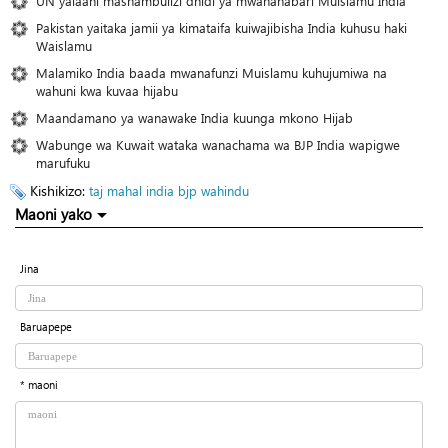
UN yalaani mashambulizi dhidi ya mwanahabari Muislamu India
Pakistan yaitaka jamii ya kimataifa kuiwajibisha India kuhusu haki
Waislamu
Malamiko India baada mwanafunzi Muislamu kuhujumiwa na
wahuni kwa kuvaa hijabu
Maandamano ya wanawake India kuunga mkono Hijab
Wabunge wa Kuwait wataka wanachama wa BJP India wapigwe
marufuku
Kishikizo:
taj mahal
india
bjp
wahindu
Maoni yako
Jina
Baruapepe
* maoni