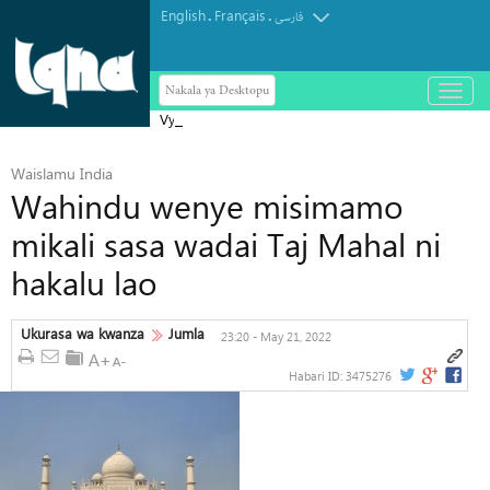
English
Français
.
.
فارسی
Nakala ya Desktopu
باز
و
Vyombo vya habari vya Israel vyatoa
بسته
کردن
tahadhari kuhusu ugombea wa Abdul
منو
Waislamu India
El-Sayed Seneti Marekani
Wahindu wenye misimamo
mikali sasa wadai Taj Mahal ni
hakalu lao
Ukurasa wa kwanza
Jumla
23:20 - May 21, 2022
Habari ID:
3475276