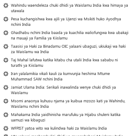
Wahindu waendeleza chuki dhidi ya Waislamu India kwa himaya ya
utawala
Pesa kuchangishwa kwa ajili ya Ujenzi wa Msikiti huko Ayodhya
nchini India
Ghadhabu nchini India baada ya kuachilia waliofungwa kwa ubakaji
na mauaji ya Familia ya Kiislamu
Taasisi ya Haki za Binadamu OIC yalaani ubaguzi, ukiukaji wa haki
za Waislamu wa India
Taj Mahal lafutwa katika kitabu cha utalii India kwa sababu ni
turathi ya Kiislamu
Iran yalalamikia vikali kauli za kumvunjia heshima Mtume
Muhammad SAW nchini India
Jamiat Ulama India: Serikali inawalinda wenye chuki dhidi ya
Waislamu
Msomi anaonya kuhusu njama ya kuibua mzozo kati ya Wahindu,
Waislamu nchini India
Mahakama India yaidhinisha marufuku ya Hijabu shuleni katika
uamuzi wa kibaguzi
WFPIST yatoa wito wa kulindwa haki za Waislamu India