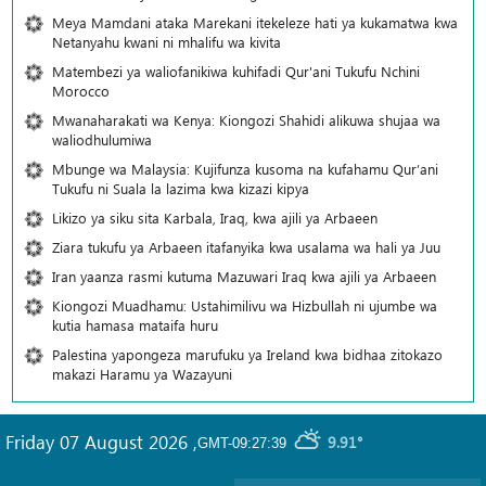
Meya Mamdani ataka Marekani itekeleze hati ya kukamatwa kwa
Netanyahu kwani ni mhalifu wa kivita
Matembezi ya waliofanikiwa kuhifadi Qur'ani Tukufu Nchini
Morocco
Mwanaharakati wa Kenya: Kiongozi Shahidi alikuwa shujaa wa
waliodhulumiwa
Mbunge wa Malaysia: Kujifunza kusoma na kufahamu Qur’ani
Tukufu ni Suala la lazima kwa kizazi kipya
Likizo ya siku sita Karbala, Iraq, kwa ajili ya Arbaeen
Ziara tukufu ya Arbaeen itafanyika kwa usalama wa hali ya Juu
Iran yaanza rasmi kutuma Mazuwari Iraq kwa ajili ya Arbaeen
Kiongozi Muadhamu: Ustahimilivu wa Hizbullah ni ujumbe wa
kutia hamasa mataifa huru
Palestina yapongeza marufuku ya Ireland kwa bidhaa zitokazo
makazi Haramu ya Wazayuni
Friday 07 August 2026
,
9.91°
GMT-09:27:39