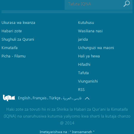
Ukurasa wa kwanza
Kutuhusu
Habari zote
Wasiliana nasi
Shughuli za Qurani
jarida
Kimataifa
Uchunguzi wa maoni
Picha‎ - Filamu‎
Hali ya hewa
Hifadhi
Tafuta
Viunganishi
RSS
English
Français
Türkçe
.
.
.
.
فارسی
العربیة
Haki zote za tovuti hii ni za Shirika la Habari za Qur'ani la Kimataifa
(IQNA) na unaruhusiwa kutumia yaliyomo kwa sharti la kutaja chanzo
@ 2014
Imetayarishwa na :
" Iransamaneh "