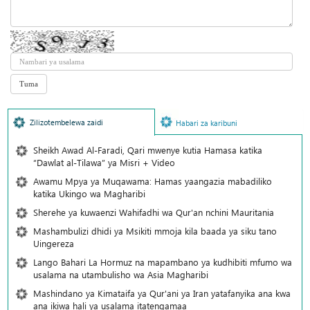
Zilizotembelewa zaidi
Habari za karibuni
Sheikh Awad Al-Faradi, Qari mwenye kutia Hamasa katika
“Dawlat al-Tilawa” ya Misri + Video
Awamu Mpya ya Muqawama: Hamas yaangazia mabadiliko
katika Ukingo wa Magharibi
Sherehe ya kuwaenzi Wahifadhi wa Qur'an nchini Mauritania
Mashambulizi dhidi ya Msikiti mmoja kila baada ya siku tano
Uingereza
Lango Bahari La Hormuz na mapambano ya kudhibiti mfumo wa
usalama na utambulisho wa Asia Magharibi
Mashindano ya Kimataifa ya Qur'ani ya Iran yatafanyika ana kwa
ana ikiwa hali ya usalama itatengamaa