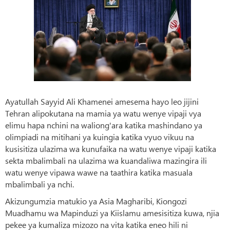
Ayatullah Sayyid Ali Khamenei amesema hayo leo jijini
Tehran alipokutana na mamia ya watu wenye vipaji vya
elimu hapa nchini na waliong'ara katika mashindano ya
olimpiadi na mitihani ya kuingia katika vyuo vikuu na
kusisitiza ulazima wa kunufaika na watu wenye vipaji katika
sekta mbalimbali na ulazima wa kuandaliwa mazingira ili
watu wenye vipawa wawe na taathira katika masuala
mbalimbali ya nchi.
Akizungumzia matukio ya Asia Magharibi, Kiongozi
Muadhamu wa Mapinduzi ya Kiislamu amesisitiza kuwa, njia
pekee ya kumaliza mizozo na vita katika eneo hili ni