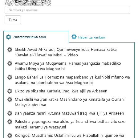
Zilizotembelewa zaidi
Habari za karibuni
Sheikh Awad Al-Faradi, Qari mwenye kutia Hamasa katika
“Dawlat al-Tilawa” ya Misri + Video
Awamu Mpya ya Muqawama: Hamas yaangazia mabadiliko
katika Ukingo wa Magharibi
Lango Bahari La Hormuz na mapambano ya kudhibiti mfumo wa
usalama na utambulisho wa Asia Magharibi
Likizo ya siku sita Karbala, Iraq, kwa ajili ya Arbaeen
Mwakilishi wa Iran katika Mashindano ya Kimataifa ya Qur’ani
Malaysia ateuliwa
Iran yaanza rasmi kutuma Mazuwari Iraq kwa ajili ya Arbaeen
Palestina yapongeza marufuku ya Ireland kwa bidhaa zitokazo
makazi Haramu ya Wazayuni
Kiongozi Muadhamu: Ustahimilivu wa Hizbullah ni ujumbe wa