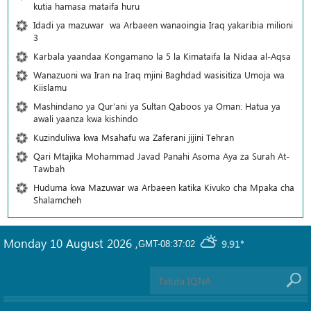
kutia hamasa mataifa huru
Idadi ya mazuwar wa Arbaeen wanaoingia Iraq yakaribia milioni
3
Karbala yaandaa Kongamano la 5 la Kimataifa la Nidaa al-Aqsa
Wanazuoni wa Iran na Iraq mjini Baghdad wasisitiza Umoja wa
Kiislamu
Mashindano ya Qur’ani ya Sultan Qaboos ya Oman: Hatua ya
awali yaanza kwa kishindo
Kuzinduliwa kwa Msahafu wa Zaferani jijini Tehran
Qari Mtajika Mohammad Javad Panahi Asoma Aya za Surah At-
Tawbah
Huduma kwa Mazuwar wa Arbaeen katika Kivuko cha Mpaka cha
Shalamcheh
Monday 10 August 2026
,
9.91°
GMT-08:37:02