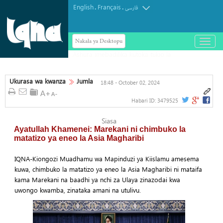
English
Français
.
.
فارسی
Nakala ya Desktopu
باز
و
بسته
کردن
منو
Ukurasa wa kwanza
Jumla
18:48 - October 02, 2024
Habari ID:
3479525
Siasa
Ayatullah Khamenei: Marekani ni chimbuko la
matatizo ya eneo la Asia Magharibi
IQNA-Kiongozi Muadhamu wa Mapinduzi ya Kiislamu amesema
kuwa, chimbuko la matatizo ya eneo la Asia Magharibi ni mataifa
kama Marekani na baadhi ya nchi za Ulaya zinazodai kwa
uwongo kwamba, zinataka amani na utulivu.