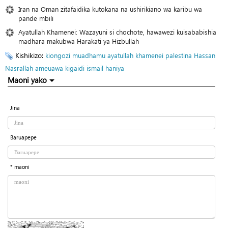
Iran na Oman zitafaidika kutokana na ushirikiano wa karibu wa
pande mbili
Ayatullah Khamenei: Wazayuni si chochote, hawawezi kuisababishia
madhara makubwa Harakati ya Hizbullah
Kishikizo:
kiongozi muadhamu
ayatullah khamenei
palestina
Hassan
Nasrallah ameuawa kigaidi
ismail haniya
Maoni yako
Jina
Baruapepe
* maoni