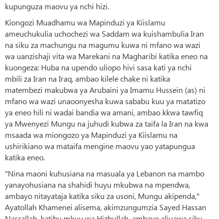
kupunguza maovu ya nchi hizi.
Kiongozi Muadhamu wa Mapinduzi ya Kiislamu
ameuchukulia uchochezi wa Saddam wa kuishambulia Iran
na siku za machungu na magumu kuwa ni mfano wa wazi
wa uanzishaji vita wa Marekani na Magharibi katika eneo na
kuongeza: Huba na upendo uliopo hivi sasa kati ya nchi
mbili za Iran na Iraq, ambao kilele chake ni katika
matembezi makubwa ya Arubaini ya Imamu Hussein (as) ni
mfano wa wazi unaoonyesha kuwa sababu kuu ya matatizo
ya eneo hili ni wadai bandia wa amani, ambao kkwa tawfiq
ya Mwenyezi Mungu na juhudi kubwa za taifa la Iran na kwa
msaada wa miongozo ya Mapinduzi ya Kiislamu na
ushirikiano wa mataifa mengine maovu yao yatapungua
katika eneo.
"Nina maoni kuhusiana na masuala ya Lebanon na mambo
yanayohusiana na shahidi huyu mkubwa na mpendwa,
ambayo nitayataja katika siku za usoni, Mungu akipenda,"
Ayatollah Khamenei alisema, akimzungumzia Sayed Hassan
Nasrallah, katibu mkuu wa Hizbullah, ambaye aliuawa siku