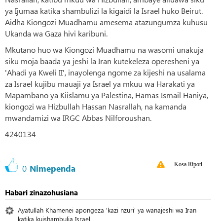
ya Ijumaa katika shambulizi la kigaidi la Israel huko Beirut.
Aidha Kiongozi Muadhamu amesema atazungumza kuhusu
Ukanda wa Gaza hivi karibuni.
Mkutano huo wa Kiongozi Muadhamu na wasomi unakuja
siku moja baada ya jeshi la Iran kutekeleza operesheni ya
'Ahadi ya Kweli II', inayolenga ngome za kijeshi na usalama
za Israel kujibu mauaji ya Israel ya mkuu wa Harakati ya
Mapambano ya Kiislamu ya Palestina, Hamas Ismail Haniya,
kiongozi wa Hizbullah Hassan Nasrallah, na kamanda
mwandamizi wa IRGC Abbas Nilforoushan.
4240134
Kosa Ripoti
0
Nimependa
Habari zinazohusiana
Ayatullah Khamenei apongeza 'kazi nzuri' ya wanajeshi wa Iran
katika kuishambulia Israel