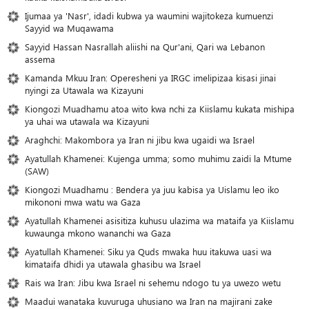
Ijumaa ya 'Nasr', idadi kubwa ya waumini wajitokeza kumuenzi
Sayyid wa Muqawama
Sayyid Hassan Nasrallah aliishi na Qur'ani, Qari wa Lebanon
assema
Kamanda Mkuu Iran: Operesheni ya IRGC imelipizaa kisasi jinai
nyingi za Utawala wa Kizayuni
Kiongozi Muadhamu atoa wito kwa nchi za Kiislamu kukata mishipa
ya uhai wa utawala wa Kizayuni
Araghchi: Makombora ya Iran ni jibu kwa ugaidi wa Israel
Ayatullah Khamenei: Kujenga umma; somo muhimu zaidi la Mtume
(SAW)
Kiongozi Muadhamu : Bendera ya juu kabisa ya Uislamu leo iko
mikononi mwa watu wa Gaza
Ayatullah Khamenei asisitiza kuhusu ulazima wa mataifa ya Kiislamu
kuwaunga mkono wananchi wa Gaza
Ayatullah Khamenei: Siku ya Quds mwaka huu itakuwa uasi wa
kimataifa dhidi ya utawala ghasibu wa Israel
Rais wa Iran: Jibu kwa Israel ni sehemu ndogo tu ya uwezo wetu
Maadui wanataka kuvuruga uhusiano wa Iran na majirani zake