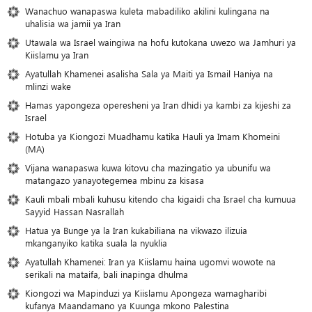
Wanachuo wanapaswa kuleta mabadiliko akilini kulingana na
uhalisia wa jamii ya Iran
Utawala wa Israel waingiwa na hofu kutokana uwezo wa Jamhuri ya
Kiislamu ya Iran
Ayatullah Khamenei asalisha Sala ya Maiti ya Ismail Haniya na
mlinzi wake
Hamas yapongeza operesheni ya Iran dhidi ya kambi za kijeshi za
Israel
Hotuba ya Kiongozi Muadhamu katika Hauli ya Imam Khomeini
(MA)
Vijana wanapaswa kuwa kitovu cha mazingatio ya ubunifu wa
matangazo yanayotegemea mbinu za kisasa
Kauli mbali mbali kuhusu kitendo cha kigaidi cha Israel cha kumuua
Sayyid Hassan Nasrallah
Hatua ya Bunge ya la Iran kukabiliana na vikwazo ilizuia
mkanganyiko katika suala la nyuklia
Ayatullah Khamenei: Iran ya Kiislamu haina ugomvi wowote na
serikali na mataifa, bali inapinga dhulma
Kiongozi wa Mapinduzi ya Kiislamu Apongeza wamagharibi
kufanya Maandamano ya Kuunga mkono Palestina