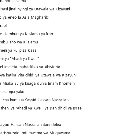
 Lebanon assema
asi jinai nyingi za Utawala wa Kizayuni
o ya eneo la Asia Magharibi
rael
a Jamhuri ya Kiislamu ya Iran
tambulisho wa Kiislamu
ni ya kulipiza kisasi
ni ya "Ahadi ya Kweli"
l imeleta mabadiliko ya kihistoria
ya katika Vita dhidi ya Utawala wa Kizayuni’
 ya Miaka 35 ya kuaga dunia Imam Khomeini
eza njia yake
ael cha kumuua Sayyid Hassan Nasrallah
i ya 'Ahadi ya Kweli' ya Iran dhidi ya Israel
ayyid Hassan Nasrallah itaendelea
aimarisha zaidi mti mwema wa Muqawama