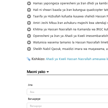
Hamas yapongeza operesheni ya Iran dhidi ya kambi za
Hali ni shwari baada ya Iran kutungua quadcopter tatu
Taarifa ya Hizbullah kufuatia kuuawa shahidi Hassan 
Amiri Jeshi Mkuu Iran ashukuru majeshi kwa utendaji 
Khitma ya Hassan Nasrallah na Kamanda wa IRGC kuf
Operesheni ya Iran ya Ahadi ya Kweli imesembaratish
Watunisia wasema tamanio la Hassan Nasrallah limet
Sheikh Nabil Qaouk, msaidizi imara wa muqawama, a
Kishikizo:
Ahadi ya Kweli
Hassan Nasrallah ameuawa k
Maoni yako
Jina
Baruapepe