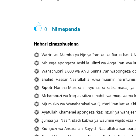
0
Nimependa
Habari zinazohusiana
Waziri wa Mambo ya Nje ya Iran katika Barua kwa UN: 
Mbunge apongeza Jeshi la Ulinzi wa Anga Iran kwa k
Wanachuoni 3,000 wa Ahlul Sunna Iran wapongeza ope
Shahidi Hassan Nasrallah alikuwa muumini na mtumis
Ripoti: Namna Marekani ilivyohusika katika mauaji ya
Mchambuzi wa Iraq asisitiza uthabiti wa muqawama 
Mjumuiko wa Wanaharakati wa Qur’ani Iran katika Khi
Ayatullah Khamenei apongeza 'kazi nzuri' ya wanajesh
Ijumaa ya 'Nasr', idadi kubwa ya waumini wajitoke
Kiongozi wa Ansarallah: Sayyid Nasrallah alisambarat