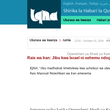
English
Français
Türkçe
.
.
.
.
العربیة
Shirika la Habari la Qu
Ukurasa wa kwanza
Habari z
Vyombo vya habari vya Israel v
Marekani
Ukurasa wa kwanza
Jumla
23:50 - October 01, 2024
Operesheni ya Ahadi ya Kweli
Rais wa Iran: Jibu kwa Israel ni sehemu ndo
IQNA: "Jibu madhubuti limetolewa kwa uchokozi wa utawa
Rais Masoud Pezeshkian wa Iran amesema.
Jumanne usiku katika Operesheni Ahadi ya Kwe