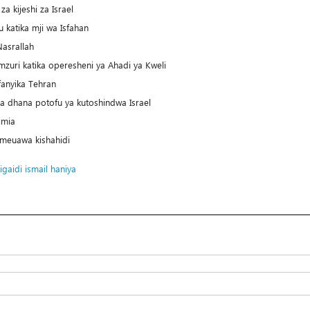
 kijeshi za Israel
 katika mji wa Isfahan
Nasrallah
mzuri katika operesheni ya Ahadi ya Kweli
anyika Tehran
a dhana potofu ya kutoshindwa Israel
imia
meuawa kishahidi
igaidi
ismail haniya