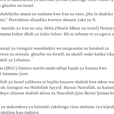
 ghasibu wa Israel.
uhakikisha amani na usalama kwa Iran na eneo, jibu la uhakika
ni," Pezeshkian aliandika kwenye akaunti yake ya X.
ea maslahi ya Iran na raia. Hebu (Waziri Mkuu wa Israel) Netan
mama kidete dhidi ya tishio lolote. Hii ni sehemu tu ya nguvu z
mauaji ya viongozi waandamizi wa muqawama au harakati za
ezwa na utawala
ghasibu wa Israell, na ukatili wake katika Uk
kili ya Lebanon.
amu (IRGC) limetoa taarifa muda mfupi baada ya kuanza kwa
 Jumanne jioni.
idi ya Israel yalikuwa ni kujibu kuuawa shahidi kwa mkuu wa
yah, kiongozi wa Hizbullah Sayyid Hassan Nasrallah, na kama
e aliuawa shahidi akiwa na Nasrallah jijini Beirut Ijumaa ka
ya makombora ya balestiki yakilenga vituo muhimu vya kijesh
ayokaliwa kwa mabavu.