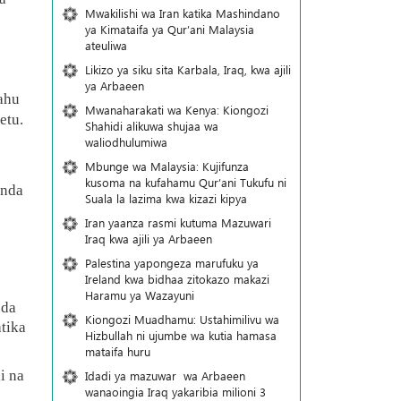
Mwakilishi wa Iran katika Mashindano
ya Kimataifa ya Qur’ani Malaysia
ateuliwa
Likizo ya siku sita Karbala, Iraq, kwa ajili
ya Arbaeen
yahu
Mwanaharakati wa Kenya: Kiongozi
etu.
Shahidi alikuwa shujaa wa
waliodhulumiwa
Mbunge wa Malaysia: Kujifunza
kusoma na kufahamu Qur’ani Tukufu ni
anda
Suala la lazima kwa kizazi kipya
Iran yaanza rasmi kutuma Mazuwari
Iraq kwa ajili ya Arbaeen
Palestina yapongeza marufuku ya
Ireland kwa bidhaa zitokazo makazi
Haramu ya Wazayuni
nda
Kiongozi Muadhamu: Ustahimilivu wa
tika
Hizbullah ni ujumbe wa kutia hamasa
mataifa huru
i na
Idadi ya mazuwar wa Arbaeen
wanaoingia Iraq yakaribia milioni 3