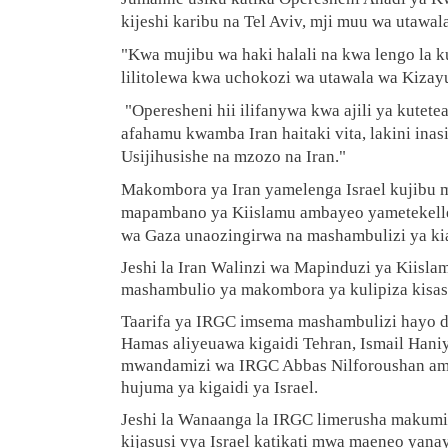
kijeshi karibu na Tel Aviv, mji muu wa utawala
"Kwa mujibu wa haki halali na kwa lengo la k
lilitolewa kwa uchokozi wa utawala wa Kizayu
"Operesheni hii ilifanywa kwa ajili ya kutet
afahamu kwamba Iran haitaki vita, lakini inasi
Usijihusishe na mzozo na Iran."
Makombora ya Iran yamelenga Israel kujibu 
mapambano ya Kiislamu ambayeo yametekell
wa Gaza unaozingirwa na mashambulizi ya kia
Jeshi la Iran Walinzi wa Mapinduzi ya Kiisl
mashambulio ya makombora ya kulipiza kisasi
Taarifa ya IRGC imsema mashambulizi hayo dh
Hamas aliyeuawa kigaidi Tehran, Ismail Hani
mwandamizi wa IRGC Abbas Nilforoushan ambay
hujuma ya kigaidi ya Israel.
Jeshi la Wanaanga la IRGC limerusha makumi 
kijasusi vya Israel katikati mwa maeneo yan