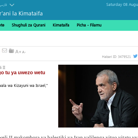
فارسی
r'ani la Kimataifa
ote
Shughuli za Qurani
Kimataifa
Picha‎ - Filamu‎
yatoa tahadhari kuhusu ugombea wa Abdul El-Sayed Seneti
Habari ID:
3479521
 II
go tu ya uwezo wetu
la wa Kizayuni wa Israel,"
li II makombora ya balestiki ya Iran yalilenga vituo vitatu vy