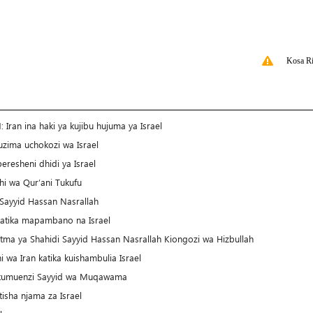
Kosa Ri
Iran ina haki ya kujibu hujuma ya Israel
uzima uchokozi wa Israel
resheni dhidi ya Israel
hi wa Qur’ani Tukufu
 Sayyid Hassan Nasrallah
katika mapambano na Israel
tma ya Shahidi Sayyid Hassan Nasrallah Kiongozi wa Hizbullah
i wa Iran katika kuishambulia Israel
za kumuenzi Sayyid wa Muqawama
isha njama za Israel