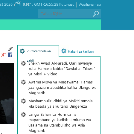
|
, Saturday 08 August 2026
GMT-16:55:28
9.91°
Kutuhusu
Wasiliana nasi
Zilizotembelewa
Habari za karibuni
zaidi
Sheikh Awad Al-Faradi, Qari mwenye
kutia Hamasa katika “Dawlat al-Tilawa”
ya Misri + Video
Awamu Mpya ya Muqawama: Hamas
yaangazia mabadiliko katika Ukingo wa
Magharibi
Mashambulizi dhidi ya Msikiti mmoja
kila baada ya siku tano Uingereza
Lango Bahari La Hormuz na
mapambano ya kudhibiti mfumo wa
usalama na utambulisho wa Asia
Magharibi
a