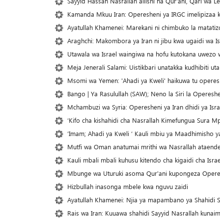
Sayyid Hassan Nasrallah aliishi na Qur'ani, Qari wa
Kamanda Mkuu Iran: Operesheni ya IRGC imelipizaa kis
Ayatullah Khamenei: Marekani ni chimbuko la matatiz
Araghchi: Makombora ya Iran ni jibu kwa ugaidi wa Is
Utawala wa Israel waingiwa na hofu kutokana uwezo w
Meja Jenerali Salami: Uistikbari unatakka kudhibiti u
Msomi wa Yemen: 'Ahadi ya Kweli' haikuwa tu opereshe
Bango | Ya Rasulullah (SAW); Neno la Siri la Opereshe
Mchambuzi wa Syria: Operesheni ya Iran dhidi ya Israe
‘Kifo cha kishahidi cha Nasrallah Kimefungua Sura Mp
‘Imam; Ahadi ya Kweli ‘ Kauli mbiu ya Maadhimisho
Mutfi wa Oman anatumai mrithi wa Nasrallah ataendel
Kauli mbali mbali kuhusu kitendo cha kigaidi cha Isr
Mbunge wa Uturuki asoma Qur'ani kupongeza Opereshen
Hizbullah inasonga mbele kwa nguvu zaidi
Ayatullah Khamenei: Njia ya mapambano ya Shahidi S
Rais wa Iran: Kuuawa shahidi Sayyid Nasrallah kun