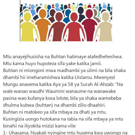
Mtu anayejihusisha na Buhtan hatimaye atafedheheshwa.
Mtu kama huyo hupoteza sifa yake katika jamii.
Buhtan ni miongoni mwa madhambi ya ulimi na bila shaka
dhambi hii imeharamishwa katika Uislamu. Mwenyezi
Mungu anasema katika Aya ya 58 ya Surah Al-Ahzab: “Na
wale wanao waudhi Waumini wanaume na wanawake
pasina wao kufanya kosa lolote, bila ya shaka wamebeba
dhulma kubwa (buhtan) na dhambi zilio dhaahiri.
Buhtan ni matokeo ya sifa mbaya za dhati ya mtu.
Kusingizia uongo hutokana na tabia na sifa mbaya ya mtu
binafsi na iliyokita mizizi kama vile:
1- Uhasama. Nyakati nyingine mtu husema kwa uwongo na