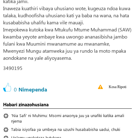
katika jamii.
Inaweza kuathiri vibaya uhusiano wote, kugeuza ndoa kuwa
talaka, kudhoofisha uhusiano kati ya baba na wana, na hata
kusababisha uhalifu kama vile mauaji.
Imepokewa kutoka kwa Mtukufu Mtume Muhammad (SAW)
kwamba yeyote ambaye kwa uwongo ananasibisha jambo
fulani kwa Muumini mwanamume au mwanamke,
Mwenyezi Mungu atamweka juu ya rundo la moto mpaka
aondokane na yale aliyoyasema.
3490195
Kosa Ripoti
0
Nimependa
Habari zinazohusiana
'Nia Safi' ni Muhimu: Msomi anaonya juu ya unafiki katika amali
njema
Tabia isiyofaa ya umbeya na uzushi husababisha uadui, chuki
Uislamu unakataza kutukana