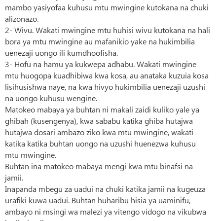
mambo yasiyofaa kuhusu mtu mwingine kutokana na chuki
alizonazo.
2- Wivu. Wakati mwingine mtu huhisi wivu kutokana na hali
bora ya mtu mwingine au mafanikio yake na hukimbilia
uenezaji uongo ili kumdhoofisha.
3- Hofu na hamu ya kukwepa adhabu. Wakati mwingine
mtu huogopa kuadhibiwa kwa kosa, au anataka kuzuia kosa
lisihusishwa naye, na kwa hivyo hukimbilia uenezaji uzushi
na uongo kuhusu wengine.
Matokeo mabaya ya buhtan ni makali zaidi kuliko yale ya
ghibah (kusengenya), kwa sababu katika ghiba hutajwa
hutajwa dosari ambazo ziko kwa mtu mwingine, wakati
katika katika buhtan uongo na uzushi huenezwa kuhusu
mtu mwingine.
Buhtan ina matokeo mabaya mengi kwa mtu binafsi na
jamii.
Inapanda mbegu za uadui na chuki katika jamii na kugeuza
urafiki kuwa uadui. Buhtan huharibu hisia ya uaminifu,
ambayo ni msingi wa malezi ya vitengo vidogo na vikubwa