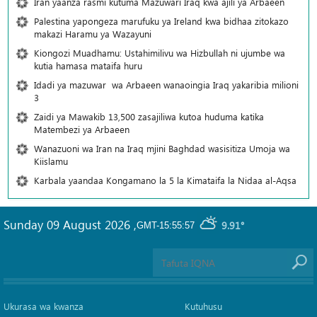
Iran yaanza rasmi kutuma Mazuwari Iraq kwa ajili ya Arbaeen
Palestina yapongeza marufuku ya Ireland kwa bidhaa zitokazo
makazi Haramu ya Wazayuni
Kiongozi Muadhamu: Ustahimilivu wa Hizbullah ni ujumbe wa
kutia hamasa mataifa huru
Idadi ya mazuwar wa Arbaeen wanaoingia Iraq yakaribia milioni
3
Zaidi ya Mawakib 13,500 zasajiliwa kutoa huduma katika
Matembezi ya Arbaeen
Wanazuoni wa Iran na Iraq mjini Baghdad wasisitiza Umoja wa
Kiislamu
Karbala yaandaa Kongamano la 5 la Kimataifa la Nidaa al-Aqsa
Sunday 09 August 2026
,
9.91°
GMT-15:55:57
Ukurasa wa kwanza
Kutuhusu