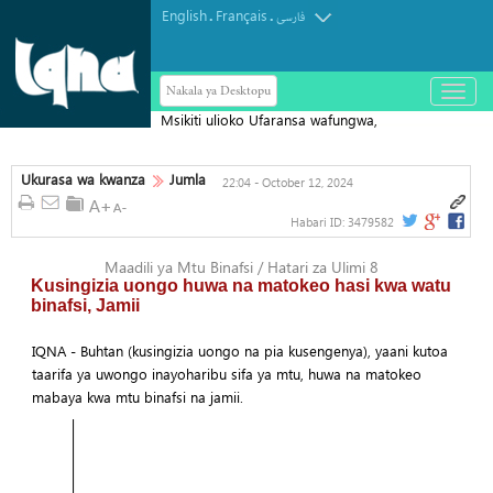
English
Français
.
.
فارسی
Nakala ya Desktopu
باز
و
Msikiti ulioko Ufaransa wafungwa,
بسته
کردن
wakili aonya hatari kwa uhuru wa dini
منو
Ukurasa wa kwanza
Jumla
22:04 - October 12, 2024
Habari ID:
3479582
Maadili ya Mtu Binafsi / Hatari za Ulimi 8
Kusingizia uongo huwa na matokeo hasi kwa watu
binafsi, Jamii
IQNA - Buhtan (kusingizia uongo na pia kusengenya), yaani kutoa
taarifa ya uwongo inayoharibu sifa ya mtu, huwa na matokeo
mabaya kwa mtu binafsi na jamii.