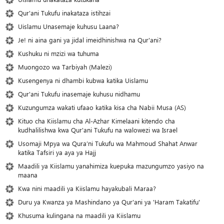
Qur'ani Tukufu inakataza istihzai
Uislamu Unasemaje kuhusu Laana?
Je! ni aina gani ya jidal imeidhinishwa na Qur'ani?
Kushuku ni mzizi wa tuhuma
Muongozo wa Tarbiyah (Malezi)
Kusengenya ni dhambi kubwa katika Uislamu
Qur'ani Tukufu inasemaje kuhusu nidhamu
Kuzungumza wakati ufaao katika kisa cha Nabii Musa (AS)
Kituo cha Kiislamu cha Al-Azhar Kimelaani kitendo cha
kudhalilishwa kwa Qur'ani Tukufu na walowezi wa Israel
Usomaji Mpya wa Qura’ni Tukufu wa Mahmoud Shahat Anwar
katika Tafsiri ya aya ya Hajj
Maadili ya Kiislamu yanahimiza kuepuka mazungumzo yasiyo na
maana
Kwa nini maadili ya Kiislamu hayakubali Maraa?
Duru ya Kwanza ya Mashindano ya Qur'ani ya 'Haram Takatifu'
Khusuma kulingana na maadili ya Kiislamu