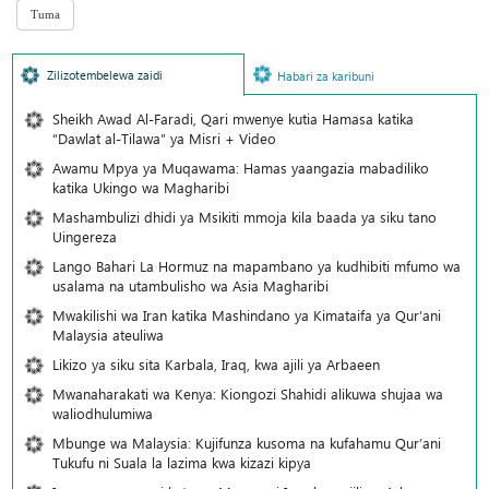
Zilizotembelewa zaidi
Habari za karibuni
Sheikh Awad Al-Faradi, Qari mwenye kutia Hamasa katika
“Dawlat al-Tilawa” ya Misri + Video
Awamu Mpya ya Muqawama: Hamas yaangazia mabadiliko
katika Ukingo wa Magharibi
Mashambulizi dhidi ya Msikiti mmoja kila baada ya siku tano
Uingereza
Lango Bahari La Hormuz na mapambano ya kudhibiti mfumo wa
usalama na utambulisho wa Asia Magharibi
Mwakilishi wa Iran katika Mashindano ya Kimataifa ya Qur’ani
Malaysia ateuliwa
Likizo ya siku sita Karbala, Iraq, kwa ajili ya Arbaeen
Mwanaharakati wa Kenya: Kiongozi Shahidi alikuwa shujaa wa
waliodhulumiwa
Mbunge wa Malaysia: Kujifunza kusoma na kufahamu Qur’ani
Tukufu ni Suala la lazima kwa kizazi kipya