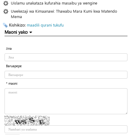
Uislamu unakataza kufurahia masaibu ya wengine
Uwekezaji wa Kimaanawi: Thawabu Mara Kumi kwa Matendo
Mema
Kishikizo:
maadili
qurani tukufu
Maoni yako
Jina
Baruapepe
* maoni