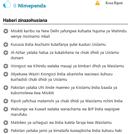
Kosa Ripoti
0
Nimependa
Habari zinazohusiana
Misikiti karibu na New Delhi yafungwa kufuatia hujuma ya Wahindu
wenye msimamo mkali
Kususia India kiuchumi kutaifanya ijutie kuutusi Uislamu
Al-Azhar yataka hatua za kukabiliana na chuki dhidi ya Uislamu
duniani
Viongozi wa Kihindu wataka mauaji ya kimbari dhidi ya Waislamu
Aliyekuwa Waziri Kiongozi India abainisha wasiwasi kuhusu
kushadidi chuki dhidi ya Uislamu
Pakistan yataka UN ilinde maeneo ya Kiislamu India baada ya
kubomolewa kwa Misikiti
Ripoti yafichua matamshi ya chuki dhidi ya Waislamu nchini India
Wabunge wa Kuwait wataka wanachama wa BJP India wapigwe
marufuku
Matokeo ya uchaguzi wa India kuleta faraja kwa Waislamu
Pakistan yaitaka jamii ya kimataifa kuiwajibisha India kuhusu haki