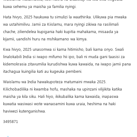
kuwa sehemu ya maisha ya familia nyingi.
Hata hivyo, 2025 haukuwa tu simulizi la waathirika. Ulikuwa pia mwaka
wa ustahimilivu. Jamii za Kiislamu, mara nyingi zikiwa na rasilimali
chache, ziliendelea kupigania haki kupitia mahakama, misaada ya
kijamii, uandishi huru na mshikamano wa kimya.
Kwa hivyo, 2025 unasomwa si kama hitimisho, bali kama onyo. Swali
linalokabili India si iwapo mifumo hii ipo, bali ni muda gani taasisi za
kidemokrasia zitavumilia kurudishwa kuwa kawaida, na iwapo jamii pana
itachagua kuingilia kati au kugeuka pembeni.
Waislamu wa India hawakupoteza matumaini mwaka 2025.
Kilichobadilika ni kwamba hofu, mashaka na upinzani vilijikita katika
maisha ya kila siku. Hali hiyo, ikikubalika kama kawaida, inapaswa
kuwatia wasiwasi wote wanaoamini kuwa uraia, heshima na haki
haviwezi kutenganishwa.
3495871