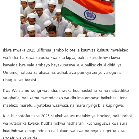
Ikiwa mwaka 2025 ulifichua jambo lolote la kuumiza kuhusu mwelekeo
wa India, haikuwa kuibuka kwa kitu kipya, bali ni kurudishwa kuwa
kawaida kwa yale ambayo hayakupaswa kukubalika: chuki dhidi ya
Uislamu, hotuba za uhasama, adhabu za pamoja zenye vurugu na
ubaguzi wa taasisi.
Kwa Waislamu wengi wa India, mwaka huu haukuhisi kama mabadiliko
ya ghafla, bali kama mwendelezo wa dhulma ambayo haikuhitaji tena
maelezo marefu. Iliyatokea waziwazi, na mara nyingi bila kupingwa.
Kile kilichotofautisha 2025 si ukubwa wa matukio ya kipekee, bali urahisi
wa kutabirika kwake. Kudhalilishwa hadharani, kuchunguzwa kwa sura,
kuadhibiwa kimapendeleo na kulaumiwa kwa pamoja kuligeuka kuwa
uzoefu wa kawaida.