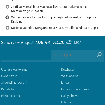
3
Zaidi ya Mawakib 13,500 zasajiliwa kutoa huduma katika
Matembezi ya Arbaeen
Wanazuoni wa Iran na Iraq mjini Baghdad wasisitiza Umoja wa
Kiislamu
Karbala yaandaa Kongamano la 5 la Kimataifa la Nidaa al-Aqsa
Sunday 09 August 2026
,
9.91°
GMT-06:15:37
Ukurasa wa kwanza
Kutuhusu
Habari zote
Wasiliana nasi
Shughuli za Qurani
jarida
Kimataifa
Uchunguzi wa maoni
Picha‎ - Filamu‎
Hali ya hewa
Hifadhi