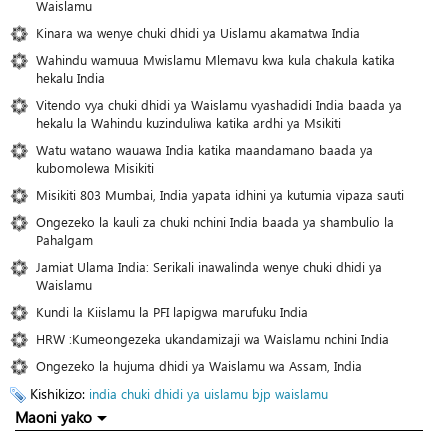
Waislamu
Kinara wa wenye chuki dhidi ya Uislamu akamatwa India
Wahindu wamuua Mwislamu Mlemavu kwa kula chakula katika
hekalu India
Vitendo vya chuki dhidi ya Waislamu vyashadidi India baada ya
hekalu la Wahindu kuzinduliwa katika ardhi ya Msikiti
Watu watano wauawa India katika maandamano baada ya
kubomolewa Misikiti
Misikiti 803 Mumbai, India yapata idhini ya kutumia vipaza sauti
Ongezeko la kauli za chuki nchini India baada ya shambulio la
Pahalgam
Jamiat Ulama India: Serikali inawalinda wenye chuki dhidi ya
Waislamu
Kundi la Kiislamu la PFI lapigwa marufuku India
HRW :Kumeongezeka ukandamizaji wa Waislamu nchini India
Ongezeko la hujuma dhidi ya Waislamu wa Assam, India
Kishikizo:
india
chuki dhidi ya uislamu
bjp
waislamu
Maoni yako