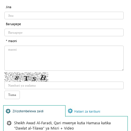
Jina
Baruapepe
* maoni
Zilizotembelewa zaidi
Habari za karibuni
Sheikh Awad Al-Faradi, Qari mwenye kutia Hamasa katika
“Dawlat al-Tilawa” ya Misri + Video