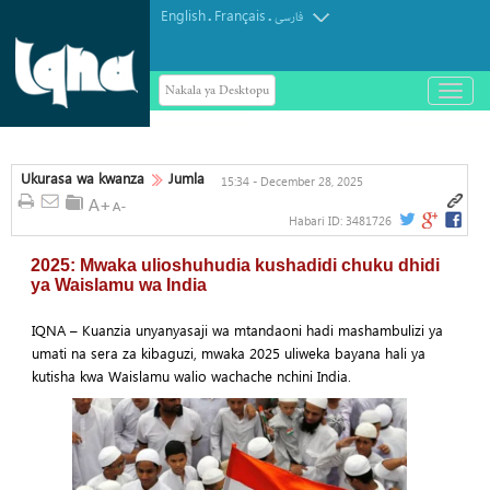
English
Français
.
.
فارسی
Nakala ya Desktopu
باز
و
Kauli ya afisa wa Yemen kufuatia
بسته
کردن
Mkataba wa Ulinzi wa Saudi Arabia,
منو
Uturuki na Pakistan
Ukurasa wa kwanza
Jumla
15:34 - December 28, 2025
Habari ID:
3481726
2025: Mwaka ulioshuhudia kushadidi chuku dhidi
ya Waislamu wa India
IQNA – Kuanzia unyanyasaji wa mtandaoni hadi mashambulizi ya
umati na sera za kibaguzi, mwaka 2025 uliweka bayana hali ya
kutisha kwa Waislamu walio wachache nchini India.