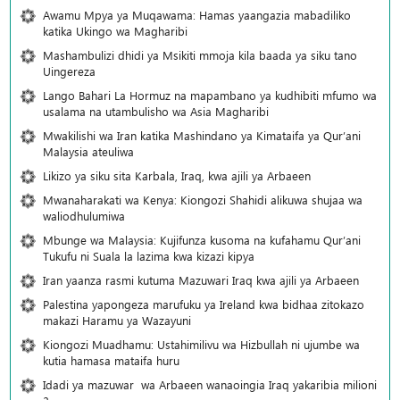
Awamu Mpya ya Muqawama: Hamas yaangazia mabadiliko
katika Ukingo wa Magharibi
Mashambulizi dhidi ya Msikiti mmoja kila baada ya siku tano
Uingereza
Lango Bahari La Hormuz na mapambano ya kudhibiti mfumo wa
usalama na utambulisho wa Asia Magharibi
Mwakilishi wa Iran katika Mashindano ya Kimataifa ya Qur’ani
Malaysia ateuliwa
Likizo ya siku sita Karbala, Iraq, kwa ajili ya Arbaeen
Mwanaharakati wa Kenya: Kiongozi Shahidi alikuwa shujaa wa
waliodhulumiwa
Mbunge wa Malaysia: Kujifunza kusoma na kufahamu Qur’ani
Tukufu ni Suala la lazima kwa kizazi kipya
Iran yaanza rasmi kutuma Mazuwari Iraq kwa ajili ya Arbaeen
Palestina yapongeza marufuku ya Ireland kwa bidhaa zitokazo
makazi Haramu ya Wazayuni
Kiongozi Muadhamu: Ustahimilivu wa Hizbullah ni ujumbe wa
kutia hamasa mataifa huru
Idadi ya mazuwar wa Arbaeen wanaoingia Iraq yakaribia milioni