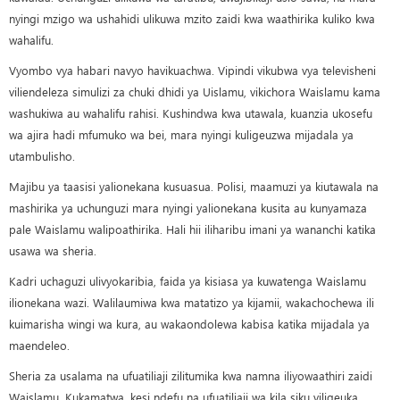
nyingi mzigo wa ushahidi ulikuwa mzito zaidi kwa waathirika kuliko kwa
wahalifu.
Vyombo vya habari navyo havikuachwa. Vipindi vikubwa vya televisheni
viliendeleza simulizi za chuki dhidi ya Uislamu, vikichora Waislamu kama
washukiwa au wahalifu rahisi. Kushindwa kwa utawala, kuanzia ukosefu
wa ajira hadi mfumuko wa bei, mara nyingi kuligeuzwa mijadala ya
utambulisho.
Majibu ya taasisi yalionekana kusuasua. Polisi, maamuzi ya kiutawala na
mashirika ya uchunguzi mara nyingi yalionekana kusita au kunyamaza
pale Waislamu walipoathirika. Hali hii iliharibu imani ya wananchi katika
usawa wa sheria.
Kadri uchaguzi ulivyokaribia, faida ya kisiasa ya kuwatenga Waislamu
ilionekana wazi. Walilaumiwa kwa matatizo ya kijamii, wakachochewa ili
kuimarisha wingi wa kura, au wakaondolewa kabisa katika mijadala ya
maendeleo.
Sheria za usalama na ufuatiliaji zilitumika kwa namna iliyowaathiri zaidi
Waislamu. Kukamatwa, kesi ndefu na ufuatiliaji wa kila siku viligeuka