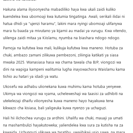
Hakuna alama iliyoonyesha mabadiliko haya kwa ukali zaidi kuliko
kuendelea kwa ubomoaji kwa kutumia tingatinga. Awali, serikali ilidai ni
hatua dhidi ya “ujenzi haramu”, lakini mara nyingi ubomoaji ulifanywa
mara tu baada ya mivutano ya kijamii au madai ya vurugu. Kwa vitendo,
ulilenga zaidi mitaa ya Kiislamu, nyumba na biashara ndogo ndogo.
Pamoja na kufutwa kwa mali, kulikuja kufutwa kwa maneno. Hotuba za
chuki, ambazo zamani zilikuwa pembezoni, ziliingia katikati ya siasa
mwaka 2025. Wanasiasa hasa wa chama tawala cha BJP, viongozi wa
dini na wapiga kampeni walitumia lugha inayowachora Waislamu kama
tishio au hatari ya idadi ya watu.
Ukosefu wa adhabu ulionekana kuwa muhimu kama hotuba yenyewe.
Ukimya wa viongozi wa vyama, ucheleweshaji wa taasisi za udhibiti na
utekelezaji dhaifu vilionyesha kuwa maneno hayo hayakuwa tena
kikwazo cha kisiasa, bali yaligeuka kuwa nyenzo ya uchaguzi.
Hali hii ilichochea vurugu za ardhini. Uhalifu wa chuki, mauaji ya umati
na mashambulizi hayakutoweka; yaliendelea kwa sura za kutisha na za
kawaida. Uchunguzi ulikuwa wa taratibu, uwajibikaji usio sawa, na mara