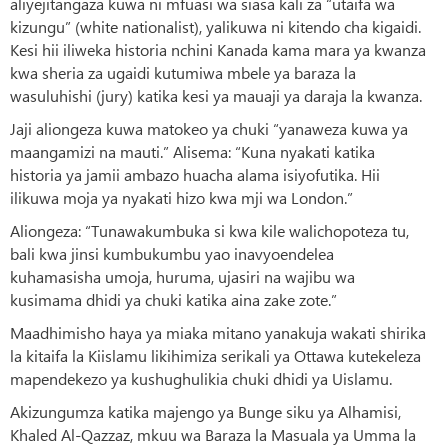
aliyejitangaza kuwa ni mfuasi wa siasa kali za “utaifa wa
kizungu” (white nationalist), yalikuwa ni kitendo cha kigaidi.
Kesi hii iliweka historia nchini Kanada kama mara ya kwanza
kwa sheria za ugaidi kutumiwa mbele ya baraza la
wasuluhishi (jury) katika kesi ya mauaji ya daraja la kwanza.
Jaji aliongeza kuwa matokeo ya chuki “yanaweza kuwa ya
maangamizi na mauti.” Alisema: “Kuna nyakati katika
historia ya jamii ambazo huacha alama isiyofutika. Hii
ilikuwa moja ya nyakati hizo kwa mji wa London.”
Aliongeza: “Tunawakumbuka si kwa kile walichopoteza tu,
bali kwa jinsi kumbukumbu yao inavyoendelea
kuhamasisha umoja, huruma, ujasiri na wajibu wa
kusimama dhidi ya chuki katika aina zake zote.”
Maadhimisho haya ya miaka mitano yanakuja wakati shirika
la kitaifa la Kiislamu likihimiza serikali ya Ottawa kutekeleza
mapendekezo ya kushughulikia chuki dhidi ya Uislamu.
Akizungumza katika majengo ya Bunge siku ya Alhamisi,
Khaled Al-Qazzaz, mkuu wa Baraza la Masuala ya Umma la