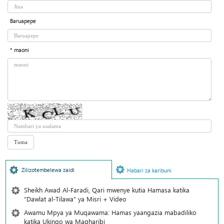
Baruapepe
* maoni
Zilizotembelewa zaidi
Habari za karibuni
Sheikh Awad Al-Faradi, Qari mwenye kutia Hamasa katika
“Dawlat al-Tilawa” ya Misri + Video
Awamu Mpya ya Muqawama: Hamas yaangazia mabadiliko
katika Ukingo wa Magharibi