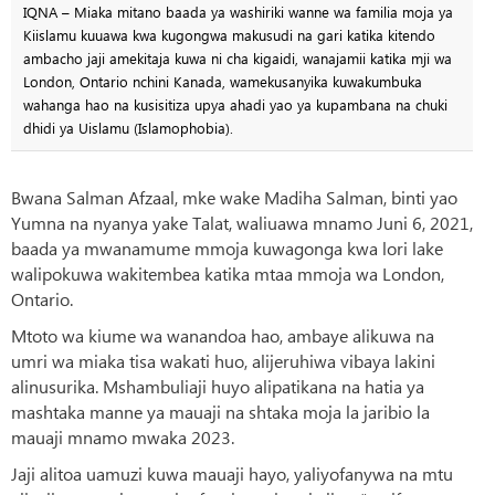
IQNA – Miaka mitano baada ya washiriki wanne wa familia moja ya
Kiislamu kuuawa kwa kugongwa makusudi na gari katika kitendo
ambacho jaji amekitaja kuwa ni cha kigaidi, wanajamii katika mji wa
London, Ontario nchini Kanada, wamekusanyika kuwakumbuka
wahanga hao na kusisitiza upya ahadi yao ya kupambana na chuki
dhidi ya Uislamu (Islamophobia).
Bwana Salman Afzaal, mke wake Madiha Salman, binti yao
Yumna na nyanya yake Talat, waliuawa mnamo Juni 6, 2021,
baada ya mwanamume mmoja kuwagonga kwa lori lake
walipokuwa wakitembea katika mtaa mmoja wa London,
Ontario.
Mtoto wa kiume wa wanandoa hao, ambaye alikuwa na
umri wa miaka tisa wakati huo, alijeruhiwa vibaya lakini
alinusurika. Mshambuliaji huyo alipatikana na hatia ya
mashtaka manne ya mauaji na shtaka moja la jaribio la
mauaji mnamo mwaka 2023.
Jaji alitoa uamuzi kuwa mauaji hayo, yaliyofanywa na mtu