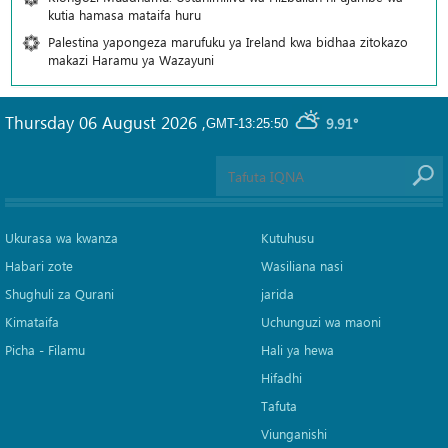
kutia hamasa mataifa huru
Palestina yapongeza marufuku ya Ireland kwa bidhaa zitokazo
makazi Haramu ya Wazayuni
Thursday 06 August 2026
,
9.91°
GMT-13:25:50
Ukurasa wa kwanza
Kutuhusu
Habari zote
Wasiliana nasi
Shughuli za Qurani
jarida
Kimataifa
Uchunguzi wa maoni
Picha‎ - Filamu‎
Hali ya hewa
Hifadhi
Tafuta
Viunganishi