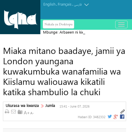
English
Français
.
.
فارسی
Nakala ya Desktopu
باز
و
Mbunge: Arbaeen ni kielelezo cha
بسته
کردن
ujumbe wa kudumu wa Ashura
منو
Miaka mitano baadaye, jamii ya
London yaungana
kuwakumbuka wanafamilia wa
Kiislamu waliouawa kikatili
katika shambulio la chuki
Ukurasa wa kwanza
Jumla
15:41 - June 07, 2026
Habari ID:
3482332