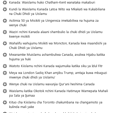
Kanada: Waislamu huko Chatham-Kent wanataka makaburi
Kundi la Waislamu Kanada Latoa Wito wa Mkakati wa Kukabiliana
na Chuki Dhidi ya Uislamu
Asilimia 50 ya Misikiti ya Uingereza imekabiliwa na hujuma za
wenye chuki
Waziri nchini Kanada alaani shambulio la chuki dhidi ya Uislamu
kwenye msikiti
Wahalifu wahujumu Msikiti wa Moncton, Kanada kwa maandishi ya
Chuki Dhidi ya Uislamu
Mwanamke Muislamu ashambuliwa Canada, avuliwa Hijabu katika
hujuma ya huki
Watoto Kiislamu nchini Kanada wajumuika katika siku ya Idul Fitr
Meya wa London Sadiq Khan amjibu Trump, amtaja kuwa mbaguzi
mwenye chuki dhidi ya Uislamu’
Wenye chuki na Uislamu wavunjia Qur'ani heshima Canada
Waislamu katika Okotok nchini Kanada Hatimaye Wamepata Mahali
pa Sala ya Ijumaa
Kituo cha Kiislamu cha Toronto chakumbana na changamoto ya
kulinda mali yake