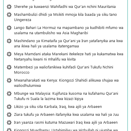
Sherehe ya kuwaenzi Wahifadhi wa Qur'an nchini Mauritania
Mashambulizi dhidi ya Msikiti mmoja kila baada ya siku tano
Uingereza
Lango Bahari La Hormuz na mapambano ya kudhibiti mfumo wa
usalama na utambulisho wa Asia Magharibi
Mashindano ya Kimataifa ya Qur'ani ya Iran yatafanyika ana kwa
ana ikiwa hali ya usalama itatengamaa
Meya Mamdani ataka Marekani itekeleze hati ya kukamatwa kwa
Netanyahu kwani ni mhalifu wa kivita
Matembezi ya waliofanikiwa kuhifadi Qur'ani Tukufu Nchini
Morocco
Mwanaharakati wa Kenya: Kiongozi Shahidi alikuwa shujaa wa
waliodhulumiwa
Mbunge wa Malaysia: Kujifunza kusoma na kufahamu Qur’ani
Tukufu ni Suala la lazima kwa kizazi kipya
Likizo ya siku sita Karbala, Iraq, kwa ajili ya Arbaeen
Ziara tukufu ya Arbaeen itafanyika kwa usalama wa hali ya Juu
Iran yaanza rasmi kutuma Mazuwari Iraq kwa ajili ya Arbaeen
Kiongozi Muadhamu: Ustahimilivu wa Hizbullah ni ujumbe wa