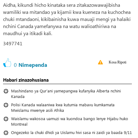
Aidha, kikundi hicho kinataka sera zitakazowawajibisha
wamiliki wa mitandao ya kijamii kwa kueneza na kuchochea
chuki mtandaoni, kikibainisha kuwa mauaji mengi ya halaiki
nchini Canada yamefanywa na watu walioathiriwa na
maudhui ya itikadi kali.
3497741
Kosa Ripoti
0
Nimependa
Habari zinazohusiana
Mashindano ya Qur'ani yamepangwa kufanyika Alberta nchini
Kanada
Polisi Kanada walaaniwa kwa kutumia mabavu kumkamata
Mwislamu mwenye asili Afrika
Waislamu wakosoa uamuzi wa kuondoa bango lenye Hijabu huko
Montreal
Ongezeko la chuki dhidi ya Uislamu hivi sasa ni zaidi ya baada 9/11