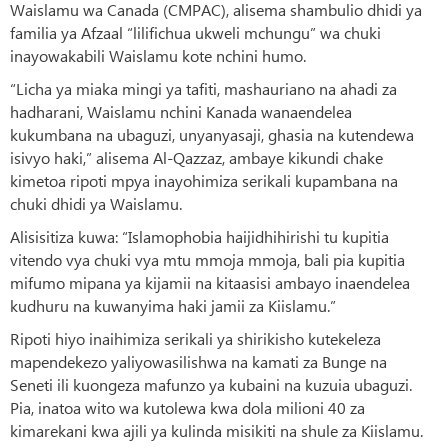
Waislamu wa Canada (CMPAC), alisema shambulio dhidi ya
familia ya Afzaal “lilifichua ukweli mchungu” wa chuki
inayowakabili Waislamu kote nchini humo.
“Licha ya miaka mingi ya tafiti, mashauriano na ahadi za
hadharani, Waislamu nchini Kanada wanaendelea
kukumbana na ubaguzi, unyanyasaji, ghasia na kutendewa
isivyo haki,” alisema Al-Qazzaz, ambaye kikundi chake
kimetoa ripoti mpya inayohimiza serikali kupambana na
chuki dhidi ya Waislamu.
Alisisitiza kuwa: “Islamophobia haijidhihirishi tu kupitia
vitendo vya chuki vya mtu mmoja mmoja, bali pia kupitia
mifumo mipana ya kijamii na kitaasisi ambayo inaendelea
kudhuru na kuwanyima haki jamii za Kiislamu.”
Ripoti hiyo inaihimiza serikali ya shirikisho kutekeleza
mapendekezo yaliyowasilishwa na kamati za Bunge na
Seneti ili kuongeza mafunzo ya kubaini na kuzuia ubaguzi.
Pia, inatoa wito wa kutolewa kwa dola milioni 40 za
kimarekani kwa ajili ya kulinda misikiti na shule za Kiislamu.