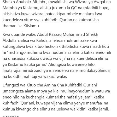
Sheikh Abubakr Ali Jabu, mwakilishi wa Wizara ya Awqaf na
Mambo ya Kiislamu, alisifu jukumu la QC na mfadhili huyo,
akisisitiza kuwa wizara inatoa kipaumbele maalum kwa
kuendeleza vituo vya kuhifadhi Qur’an na kuimarisha
thamani za Kiislamu.
Kwa upande wake, Abdul Razzaq Muhammad Sheikh
Abdullah, afisa wa Kahda, alieleza shukrani zake kwa
kufunguliwa kwa kituo hicho, akithibitisha kuwa mradi huu
ni “mchango muhimu kwa huduma za elimu katika eneo hili
na unasaidia kukuza uwezo wa vijana na kuendeleza elimu
ya Kiislamu katika jamii.” Aliongeza kuwa eneo hilo
linatarajia miradi zaidi ya maendeleo na elimu itakayoliinua
na kukidhi mahitaji ya wakazi wake.
Ufunguzi wa Kituo cha Amina Cha Kuhifadhi Qur'ani
umeongeza alama mpya ya kielimu inayohudumia watu wa
eneo hilo na kuchangia kuimarisha nafasi ya jamii katika
kuhifadhi Qur’ani, kuwapa vijana elimu yenye manufaa, na
kuinua kiwango cha elimu na uelewa wa kidini katika jamii.