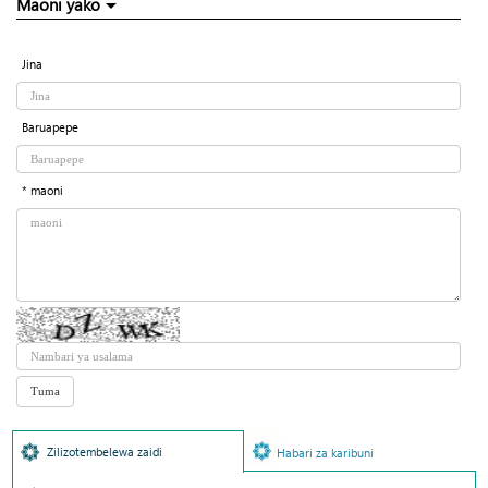
Maoni yako
Jina
Baruapepe
* maoni
Zilizotembelewa zaidi
Habari za karibuni