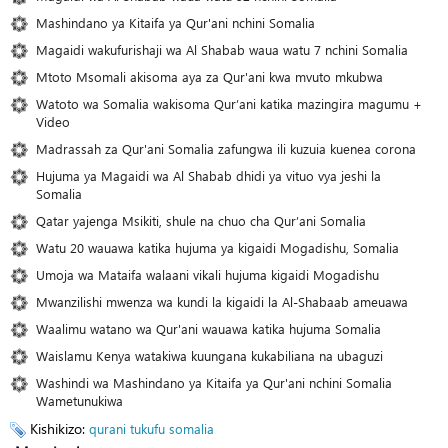
Mashindano ya Kitaifa ya Qur'ani nchini Somalia
Magaidi wakufurishaji wa Al Shabab waua watu 7 nchini Somalia
Mtoto Msomali akisoma aya za Qur'ani kwa mvuto mkubwa
Watoto wa Somalia wakisoma Qur’ani katika mazingira magumu +
Video
Madrassah za Qur'ani Somalia zafungwa ili kuzuia kuenea corona
Hujuma ya Magaidi wa Al Shabab dhidi ya vituo vya jeshi la
Somalia
Qatar yajenga Msikiti, shule na chuo cha Qur’ani Somalia
Watu 20 wauawa katika hujuma ya kigaidi Mogadishu, Somalia
Umoja wa Mataifa walaani vikali hujuma kigaidi Mogadishu
Mwanzilishi mwenza wa kundi la kigaidi la Al-Shabaab ameuawa
Waalimu watano wa Qur'ani wauawa katika hujuma Somalia
Waislamu Kenya watakiwa kuungana kukabiliana na ubaguzi
Washindi wa Mashindano ya Kitaifa ya Qur'ani nchini Somalia
Wametunukiwa
Kishikizo:
qurani tukufu
somalia