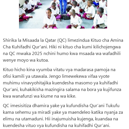
Shirika la Misaada la Qatar (QC) limezindua Kituo cha Amina
Cha Kuhifadhi Qur'ani. Hiki ni kituo cha kumi kilichojengwa
na QC mwaka 2025 nchini humo kwa msaada wa wafadhili
wenye moyo wa kutoa.
Kituo hicho kina vyumba vitatu vya madarasa pamoja na
ofisi kamili ya utawala. Jengo limewekewa vifaa vyote
muhimu vinavyohitajika kuendesha masomo ya kuhifadhi
Qur’ani, kuhakikisha mazingira salama na bora ya kujifunza
kwa wanafunzi wa kiume na wa kike.
QC imesisitiza dhamira yake ya kufundisha Qur’ani Tukufu
kama sehemu ya miradi yake ya maendeleo katika nyanja za
elimu na utamaduni. Hii inajumuisha kujenga, kuandaa na
kuendesha vituo vya kufundisha na kuhifadhi Qur’ani.