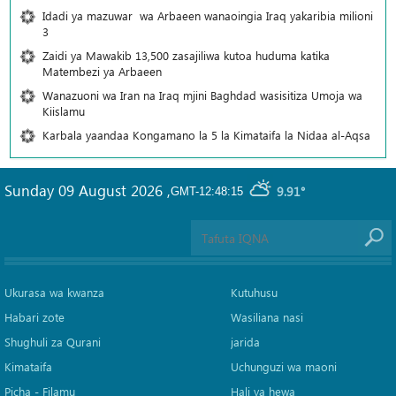
Idadi ya mazuwar wa Arbaeen wanaoingia Iraq yakaribia milioni
3
Zaidi ya Mawakib 13,500 zasajiliwa kutoa huduma katika
Matembezi ya Arbaeen
Wanazuoni wa Iran na Iraq mjini Baghdad wasisitiza Umoja wa
Kiislamu
Karbala yaandaa Kongamano la 5 la Kimataifa la Nidaa al-Aqsa
Sunday 09 August 2026
,
9.91°
GMT-12:48:15
Ukurasa wa kwanza
Kutuhusu
Habari zote
Wasiliana nasi
Shughuli za Qurani
jarida
Kimataifa
Uchunguzi wa maoni
Picha‎ - Filamu‎
Hali ya hewa