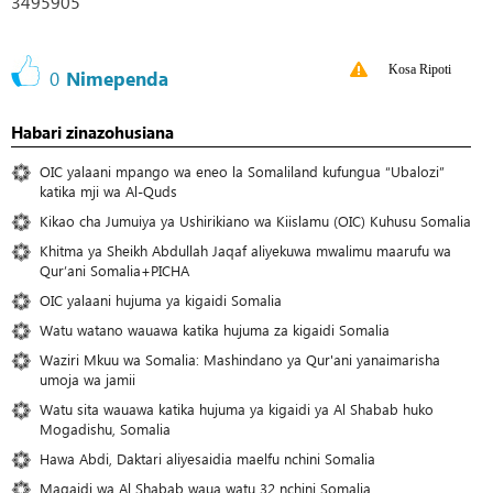
3495905
Kosa Ripoti
0
Nimependa
Habari zinazohusiana
OIC yalaani mpango wa eneo la Somaliland kufungua “Ubalozi”
katika mji wa Al-Quds
Kikao cha Jumuiya ya Ushirikiano wa Kiislamu (OIC) Kuhusu Somalia
Khitma ya Sheikh Abdullah Jaqaf aliyekuwa mwalimu maarufu wa
Qur’ani Somalia+PICHA
OIC yalaani hujuma ya kigaidi Somalia
Watu watano wauawa katika hujuma za kigaidi Somalia
Waziri Mkuu wa Somalia: Mashindano ya Qur'ani yanaimarisha
umoja wa jamii
Watu sita wauawa katika hujuma ya kigaidi ya Al Shabab huko
Mogadishu, Somalia
Hawa Abdi, Daktari aliyesaidia maelfu nchini Somalia
Magaidi wa Al Shabab waua watu 32 nchini Somalia