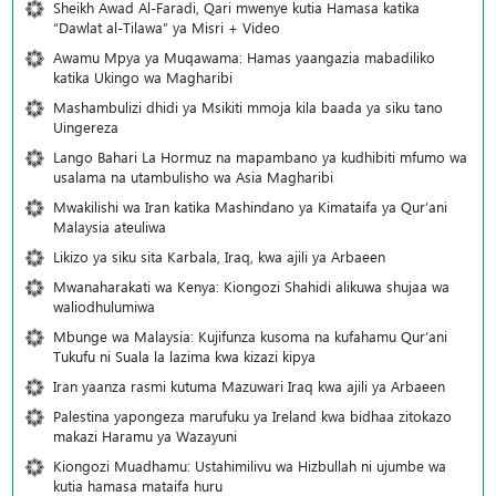
Sheikh Awad Al-Faradi, Qari mwenye kutia Hamasa katika
“Dawlat al-Tilawa” ya Misri + Video
Awamu Mpya ya Muqawama: Hamas yaangazia mabadiliko
katika Ukingo wa Magharibi
Mashambulizi dhidi ya Msikiti mmoja kila baada ya siku tano
Uingereza
Lango Bahari La Hormuz na mapambano ya kudhibiti mfumo wa
usalama na utambulisho wa Asia Magharibi
Mwakilishi wa Iran katika Mashindano ya Kimataifa ya Qur’ani
Malaysia ateuliwa
Likizo ya siku sita Karbala, Iraq, kwa ajili ya Arbaeen
Mwanaharakati wa Kenya: Kiongozi Shahidi alikuwa shujaa wa
waliodhulumiwa
Mbunge wa Malaysia: Kujifunza kusoma na kufahamu Qur’ani
Tukufu ni Suala la lazima kwa kizazi kipya
Iran yaanza rasmi kutuma Mazuwari Iraq kwa ajili ya Arbaeen
Palestina yapongeza marufuku ya Ireland kwa bidhaa zitokazo
makazi Haramu ya Wazayuni
Kiongozi Muadhamu: Ustahimilivu wa Hizbullah ni ujumbe wa
kutia hamasa mataifa huru