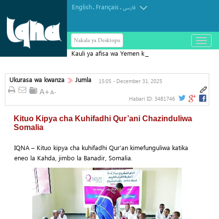
English
Français
.
.
فارسی
Nakala ya Desktopu
باز
و
Kauli ya afisa wa Yemen kufuatia
بسته
کردن
Mkataba wa Ulinzi wa Saudi Arabia,
منو
Uturuki na Pakistan
Ukurasa wa kwanza
Jumla
15:05 - December 31, 2025
Habari ID:
3481746
Kituo Kipya cha Kuhifadhi Qur’ani Chazinduliwa
Somalia
IQNA – Kituo kipya cha kuhifadhi Qur’an kimefunguliwa katika
eneo la Kahda, jimbo la Banadir, Somalia.