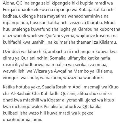
Aidha, QC inalenga zaidi kipengele hiki kupitia mradi wa
Furqan unaotekelezwa na mpango wa Rofaqa katika nchi
kadhaa, ukilenga hasa mayatima wanaodhaminiwa na
mpango huo, hususan katika nchi zisizo za Kiarabu. Mradi
huu unalenga kuwafundisha lugha ya Kiarabu na kuboresha
ujuzi wao ili waelewe Qur’ani vyema, wajifunze kusoma na
kuhifadhi kwa usahihi, na kuimarisha thamani za Kiislamu.
Uzinduzi wa kituo hiki, ambacho ni mchango mkubwa kwa
elimu ya Qur’ani nchini Somalia, ulifanyika katika hafla
rasmi iliyohudhuriwa na maafisa wa serikali za mitaa,
wawakilishi wa Wizara ya Awqaf na Mambo ya Kiislamu,
viongozi wa shule, wanazuoni, wazazi na wanafunzi.
Katika hotuba yake, Saadia Ibrahim Abdi, msemaji wa Kituo
cha Al-Bashair Cha Kuhifadhi Qur'ani, alitoa shukrani za
dhati kwa mfadhili wa Kiqatar aliyefadhili ujenzi wa kituo
kwa mchango wake. Pia alisifu juhudi za QC katika
kulibadilisha wazo hili kuwa mradi wa kipekee
unaohudumia jamii.