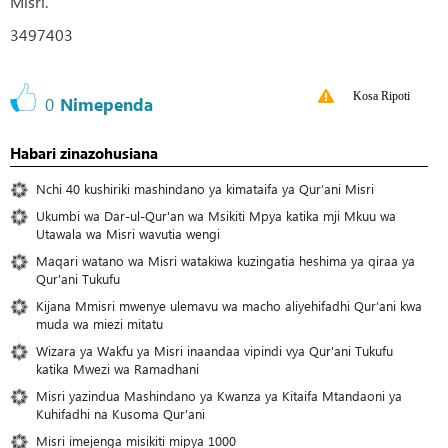
Misri.
3497403
Kosa Ripoti
0
Nimependa
Habari zinazohusiana
Nchi 40 kushiriki mashindano ya kimataifa ya Qur’ani Misri
Ukumbi wa Dar-ul-Qur'an wa Msikiti Mpya katika mji Mkuu wa
Utawala wa Misri wavutia wengi
Maqari watano wa Misri watakiwa kuzingatia heshima ya qiraa ya
Qur'ani Tukufu
Kijana Mmisri mwenye ulemavu wa macho aliyehifadhi Qur’ani kwa
muda wa miezi mitatu
Wizara ya Wakfu ya Misri inaandaa vipindi vya Qur'ani Tukufu
katika Mwezi wa Ramadhani
Misri yazindua Mashindano ya Kwanza ya Kitaifa Mtandaoni ya
Kuhifadhi na Kusoma Qur'ani
Misri imejenga misikiti mipya 1000