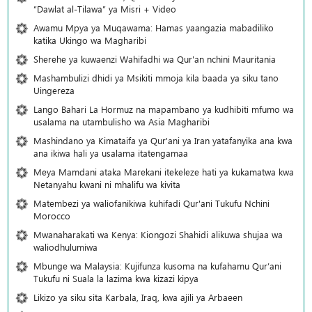
“Dawlat al-Tilawa” ya Misri + Video
Awamu Mpya ya Muqawama: Hamas yaangazia mabadiliko
katika Ukingo wa Magharibi
Sherehe ya kuwaenzi Wahifadhi wa Qur'an nchini Mauritania
Mashambulizi dhidi ya Msikiti mmoja kila baada ya siku tano
Uingereza
Lango Bahari La Hormuz na mapambano ya kudhibiti mfumo wa
usalama na utambulisho wa Asia Magharibi
Mashindano ya Kimataifa ya Qur'ani ya Iran yatafanyika ana kwa
ana ikiwa hali ya usalama itatengamaa
Meya Mamdani ataka Marekani itekeleze hati ya kukamatwa kwa
Netanyahu kwani ni mhalifu wa kivita
Matembezi ya waliofanikiwa kuhifadi Qur'ani Tukufu Nchini
Morocco
Mwanaharakati wa Kenya: Kiongozi Shahidi alikuwa shujaa wa
waliodhulumiwa
Mbunge wa Malaysia: Kujifunza kusoma na kufahamu Qur’ani
Tukufu ni Suala la lazima kwa kizazi kipya
Likizo ya siku sita Karbala, Iraq, kwa ajili ya Arbaeen