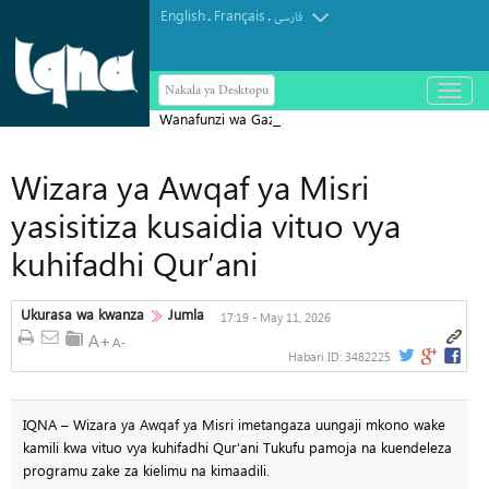
English
Français
.
.
فارسی
Nakala ya Desktopu
باز
و
Wanafunzi wa Gaza Wahitimisha
بسته
کردن
Kusoma Qur’ani Nzima Katika Kikao
منو
Wizara ya Awqaf ya Misri
Kimoja
yasisitiza kusaidia vituo vya
kuhifadhi Qur’ani
Ukurasa wa kwanza
Jumla
17:19 - May 11, 2026
Habari ID:
3482225
IQNA – Wizara ya Awqaf ya Misri imetangaza uungaji mkono wake
kamili kwa vituo vya kuhifadhi Qur’ani Tukufu pamoja na kuendeleza
programu zake za kielimu na kimaadili.