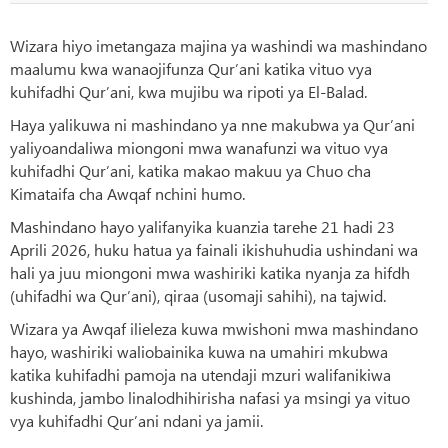
Wizara hiyo imetangaza majina ya washindi wa mashindano
maalumu kwa wanaojifunza Qur’ani katika vituo vya
kuhifadhi Qur’ani, kwa mujibu wa ripoti ya El-Balad.
Haya yalikuwa ni mashindano ya nne makubwa ya Qur’ani
yaliyoandaliwa miongoni mwa wanafunzi wa vituo vya
kuhifadhi Qur’ani, katika makao makuu ya Chuo cha
Kimataifa cha Awqaf nchini humo.
Mashindano hayo yalifanyika kuanzia tarehe 21 hadi 23
Aprili 2026, huku hatua ya fainali ikishuhudia ushindani wa
hali ya juu miongoni mwa washiriki katika nyanja za hifdh
(uhifadhi wa Qur’ani), qiraa (usomaji sahihi), na tajwid.
Wizara ya Awqaf ilieleza kuwa mwishoni mwa mashindano
hayo, washiriki waliobainika kuwa na umahiri mkubwa
katika kuhifadhi pamoja na utendaji mzuri walifanikiwa
kushinda, jambo linalodhihirisha nafasi ya msingi ya vituo
vya kuhifadhi Qur’ani ndani ya jamii.