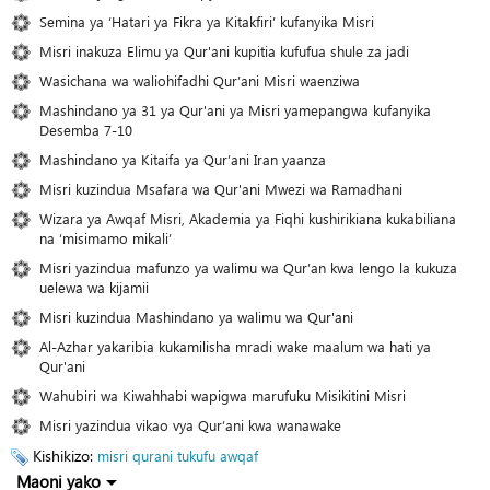
Semina ya ‘Hatari ya Fikra ya Kitakfiri’ kufanyika Misri
Misri inakuza Elimu ya Qur'ani kupitia kufufua shule za jadi
Wasichana wa waliohifadhi Qur’ani Misri waenziwa
Mashindano ya 31 ya Qur'ani ya Misri yamepangwa kufanyika
Desemba 7-10
Mashindano ya Kitaifa ya Qur’ani Iran yaanza
Misri kuzindua Msafara wa Qur'ani Mwezi wa Ramadhani
Wizara ya Awqaf Misri, Akademia ya Fiqhi kushirikiana kukabiliana
na ‘misimamo mikali’
Misri yazindua mafunzo ya walimu wa Qur’an kwa lengo la kukuza
uelewa wa kijamii
Misri kuzindua Mashindano ya walimu wa Qur'ani
Al-Azhar yakaribia kukamilisha mradi wake maalum wa hati ya
Qur'ani
Wahubiri wa Kiwahhabi wapigwa marufuku Misikitini Misri
Misri yazindua vikao vya Qur’ani kwa wanawake
Kishikizo:
misri
qurani tukufu
awqaf
Maoni yako