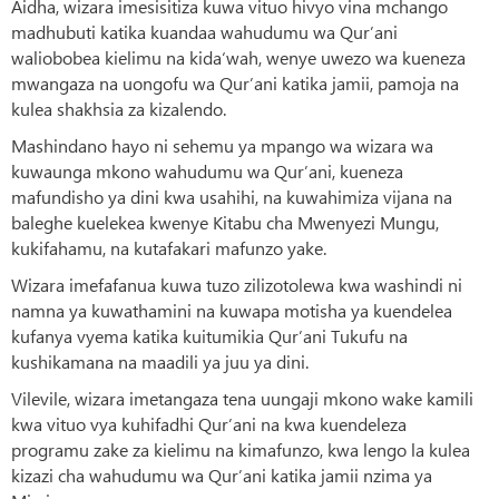
Aidha, wizara imesisitiza kuwa vituo hivyo vina mchango
madhubuti katika kuandaa wahudumu wa Qur’ani
waliobobea kielimu na kida‘wah, wenye uwezo wa kueneza
mwangaza na uongofu wa Qur’ani katika jamii, pamoja na
kulea shakhsia za kizalendo.
Mashindano hayo ni sehemu ya mpango wa wizara wa
kuwaunga mkono wahudumu wa Qur’ani, kueneza
mafundisho ya dini kwa usahihi, na kuwahimiza vijana na
baleghe kuelekea kwenye Kitabu cha Mwenyezi Mungu,
kukifahamu, na kutafakari mafunzo yake.
Wizara imefafanua kuwa tuzo zilizotolewa kwa washindi ni
namna ya kuwathamini na kuwapa motisha ya kuendelea
kufanya vyema katika kuitumikia Qur’ani Tukufu na
kushikamana na maadili ya juu ya dini.
Vilevile, wizara imetangaza tena uungaji mkono wake kamili
kwa vituo vya kuhifadhi Qur’ani na kwa kuendeleza
programu zake za kielimu na kimafunzo, kwa lengo la kulea
kizazi cha wahudumu wa Qur’ani katika jamii nzima ya