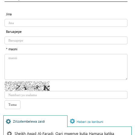
Jina
Baruapepe
* maoni
Zilizotembelewa zaidi
Habari za karibuni
Sheikh Awad Al-Faradi, Qari mwenye kutia Hamasa katika