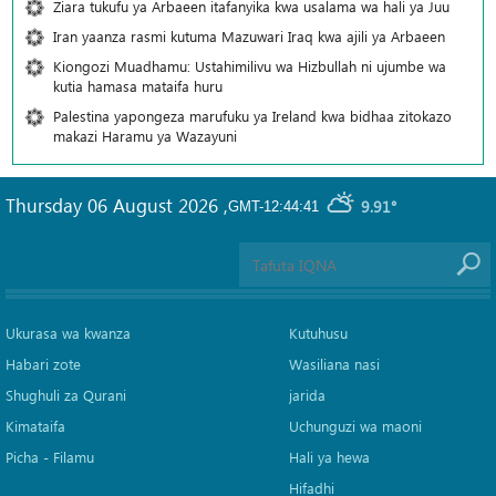
Ziara tukufu ya Arbaeen itafanyika kwa usalama wa hali ya Juu
Iran yaanza rasmi kutuma Mazuwari Iraq kwa ajili ya Arbaeen
Kiongozi Muadhamu: Ustahimilivu wa Hizbullah ni ujumbe wa
kutia hamasa mataifa huru
Palestina yapongeza marufuku ya Ireland kwa bidhaa zitokazo
makazi Haramu ya Wazayuni
Thursday 06 August 2026
,
9.91°
GMT-12:44:41
Ukurasa wa kwanza
Kutuhusu
Habari zote
Wasiliana nasi
Shughuli za Qurani
jarida
Kimataifa
Uchunguzi wa maoni
Picha‎ - Filamu‎
Hali ya hewa
Hifadhi