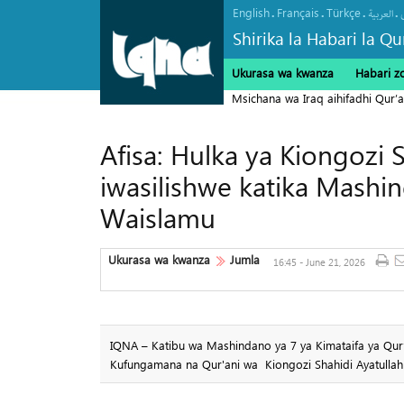
English
Français
Türkçe
.
.
.
.
العربیة
Shirika la Habari la Qu
Ukurasa wa kwanza
Habari z
Msichana wa Iraq aihifadhi Qur’a
Afisa: Hulka ya Kiongozi
iwasilishwe katika Mashi
Waislamu
Ukurasa wa kwanza
Jumla
16:45 - June 21, 2026
IQNA – Katibu wa Mashindano ya 7 ya Kimataifa ya Qur
Kufungamana na Qur'ani wa Kiongozi Shahidi Ayatullah S