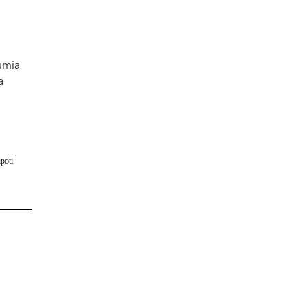
umia
a
poti