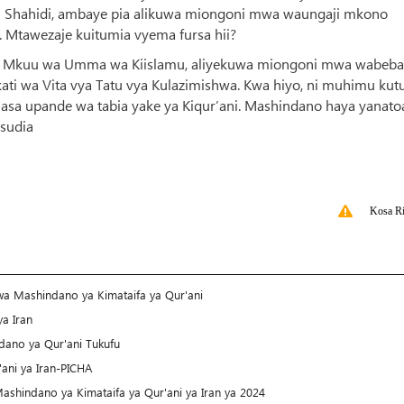
zi Shahidi, ambaye pia alikuwa miongoni mwa waungaji mkono
 Mtawezaje kuitumia vyema fursa hii?
zi Mkuu wa Umma wa Kiislamu, aliyekuwa miongoni mwa wabeba
ati wa Vita vya Tatu vya Kulazimishwa. Kwa hiyo, ni muhimu kut
u, hasa upande wa tabia yake ya Kiqur’ani. Mashindano haya yanato
usudia
Kosa Ri
wa Mashindano ya Kimataifa ya Qur'ani
ya Iran
ndano ya Qur'ani Tukufu
ani ya Iran-PICHA
ashindano ya Kimataifa ya Qur'ani ya Iran ya 2024