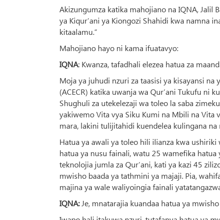
Akizungumza katika mahojiano na IQNA, Jalil Ba
ya Kiqur’ani ya Kiongozi Shahidi kwa namna ina
kitaalamu.”
Mahojiano hayo ni kama ifuatavyo:
IQNA
: Kwanza, tafadhali elezea hatua za maand
Moja ya juhudi nzuri za taasisi ya kisayansi na
(ACECR) katika uwanja wa Qur’ani Tukufu ni k
Shughuli za utekelezaji wa toleo la saba zimek
yakiwemo Vita vya Siku Kumi na Mbili na Vita
mara, lakini tulijitahidi kuendelea kulingana n
Hatua ya awali ya toleo hili ilianza kwa ushiri
hatua ya nusu fainali, watu 25 wamefika hatua
teknolojia jumla za Qur’ani, kati ya kazi 45 zil
mwisho baada ya tathmini ya majaji. Pia, wahif
majina ya wale waliyoingia fainali yatatangazwa
IQNA:
Je, mnatarajia kuandaa hatua ya mwisho
Iwapo hali itakuwa nzuri, tutafanya hatua ya m