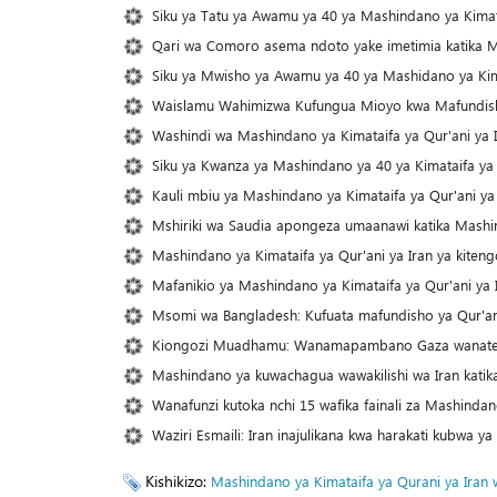
Siku ya Tatu ya Awamu ya 40 ya Mashindano ya Kimat
Qari wa Comoro asema ndoto yake imetimia katika Ma
Siku ya Mwisho ya Awamu ya 40 ya Mashidano ya Kima
Waislamu Wahimizwa Kufungua Mioyo kwa Mafundish
Washindi wa Mashindano ya Kimataifa ya Qur'ani ya
Siku ya Kwanza ya Mashindano ya 40 ya Kimataifa ya 
Kauli mbiu ya Mashindano ya Kimataifa ya Qur'ani ya
Mshiriki wa Saudia apongeza umaanawi katika Mashin
Mashindano ya Kimataifa ya Qur'ani ya Iran ya kiten
Mafanikio ya Mashindano ya Kimataifa ya Qur'ani ya I
Msomi wa Bangladesh: Kufuata mafundisho ya Qur'an
Kiongozi Muadhamu: Wanamapambano Gaza wanatekel
Mashindano ya kuwachagua wawakilishi wa Iran katik
Wanafunzi kutoka nchi 15 wafika fainali za Mashindan
Waziri Esmaili: Iran inajulikana kwa harakati kubwa ya
Kishikizo:
Mashindano ya Kimataifa ya Qurani ya Iran