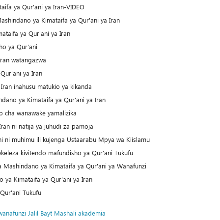
aifa ya Qur'ani ya Iran-VIDEO
shindano ya Kimataifa ya Qur'ani ya Iran
taifa ya Qur'ani ya Iran
o ya Qur'ani
 Iran watangazwa
Qur'ani ya Iran
 Iran inahusu matukio ya kikanda
dano ya Kimataifa ya Qur'ani ya Iran
go cha wanawake yamalizika
ran ni natija ya juhudi za pamoja
i ni muhimu ili kujenga Ustaarabu Mpya wa Kiislamu
eza kivitendo mafundisho ya Qur'ani Tukufu
a Mashindano ya Kimataifa ya Qur'ani ya Wanafunzi
o ya Kimataifa ya Qur'ani ya Iran
 Qur'ani Tukufu
wanafunzi
Jalil Bayt Mashali
akademia