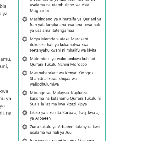
usalama na utambulisho wa Asia
bia
Magharibi
o ya
Mashindano ya Kimataifa ya Qur'ani ya
Iran yatafanyika ana kwa ana ikiwa hali
ya usalama itatengamaa
Meya Mamdani ataka Marekani
itekeleze hati ya kukamatwa kwa
Netanyahu kwani ni mhalifu wa kivita
lamu.
Matembezi ya waliofanikiwa kuhifadi
Qur'ani Tukufu Nchini Morocco
uni,
Mwanaharakati wa Kenya: Kiongozi
Shahidi alikuwa shujaa wa
waliodhulumiwa
 kwa
Mbunge wa Malaysia: Kujifunza
mu ya
kusoma na kufahamu Qur’ani Tukufu ni
Suala la lazima kwa kizazi kipya
 ya
li, na
Likizo ya siku sita Karbala, Iraq, kwa ajili
ya Arbaeen
Ziara tukufu ya Arbaeen itafanyika kwa
usalama wa hali ya Juu
Iran yaanza rasmi kutuma Mazuwari