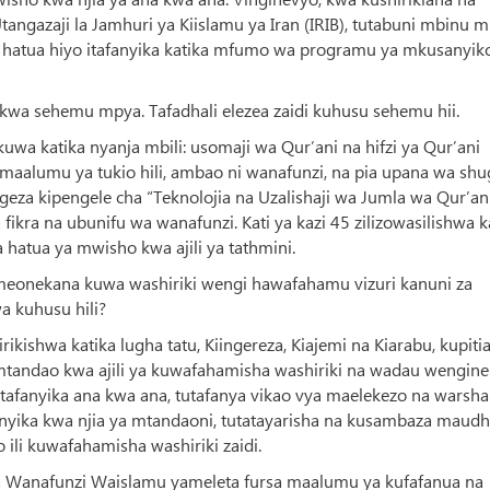
 Utangazaji la Jamhuri ya Kiislamu ya Iran (IRIB), tutabuni mbinu 
hatua hiyo itafanyika katika mfumo wa programu ya mkusanyik
kwa sehemu mpya. Tafadhali elezea zaidi kuhusu sehemu hii.
kuwa katika nyanja mbili: usomaji wa Qur’ani na hifzi ya Qur’ani
a maalumu ya tukio hili, ambao ni wanafunzi, na pia upana wa shu
ngeza kipengele cha “Teknolojia na Uzalishaji wa Jumla wa Qur’ani
 fikra na ubunifu wa wanafunzi. Kati ya kazi 45 zilizowasilishwa k
 hatua ya mwisho kwa ajili ya tathmini.
imeonekana kuwa washiriki wengi hawafahamu vizuri kanuni za
a kuhusu hili?
ikishwa katika lugha tatu, Kiingereza, Kiajemi na Kiarabu, kupitia
mtandao kwa ajili ya kuwafahamisha washiriki na wadau wengin
 itafanyika ana kwa ana, tutafanya vikao vya maelekezo na warsha
anyika kwa njia ya mtandaoni, tutatayarisha na kusambaza maudh
ili kuwafahamisha washiriki zaidi.
a Wanafunzi Waislamu yameleta fursa maalumu ya kufafanua na