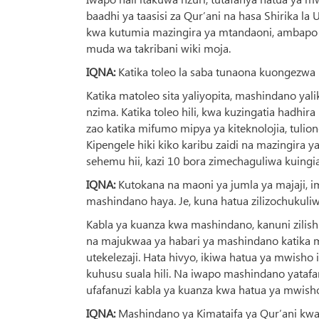
baadhi ya taasisi za Qur’ani na hasa Shirika la
kwa kutumia mazingira ya mtandaoni, ambapo 
muda wa takribani wiki moja.
IQNA:
Katika toleo la saba tunaona kuongezwa 
Katika matoleo sita yaliyopita, mashindano yali
nzima. Katika toleo hili, kwa kuzingatia hadhir
zao katika mifumo mipya ya kiteknolojia, tulio
Kipengele hiki kiko karibu zaidi na mazingira ya
sehemu hii, kazi 10 bora zimechaguliwa kuingia
IQNA:
Kutokana na maoni ya jumla ya majaji, 
mashindano haya. Je, kuna hatua zilizochukuliw
Kabla ya kuanza kwa mashindano, kanuni zilishir
na majukwaa ya habari ya mashindano katika 
utekelezaji. Hata hivyo, ikiwa hatua ya mwisho
kuhusu suala hili. Na iwapo mashindano yataf
ufafanuzi kabla ya kuanza kwa hatua ya mwisho 
IQNA:
Mashindano ya Kimataifa ya Qur’ani kw