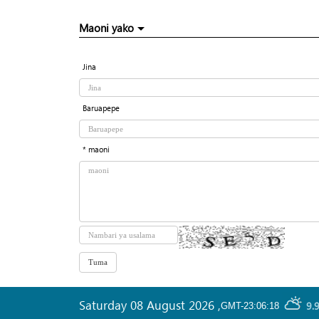
Maoni yako
Jina
Baruapepe
* maoni
Saturday 08 August 2026
,
9.
GMT-23:06:18