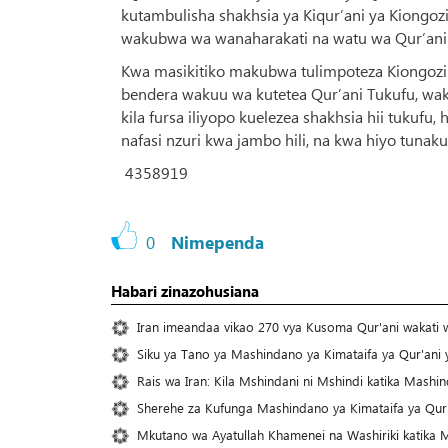
kutambulisha shakhsia ya Kiqur’ani ya Kiongo
wakubwa wa wanaharakati na watu wa Qur’ani.
Kwa masikitiko makubwa tulimpoteza Kiongo
bendera wakuu wa kutetea Qur’ani Tukufu, wak
kila fursa iliyopo kuelezea shakhsia hii tukuf
nafasi nzuri kwa jambo hili, na kwa hiyo tunak
4358919
0
Nimependa
Habari zinazohusiana
Iran imeandaa vikao 270 vya Kusoma Qur'ani wakati 
Siku ya Tano ya Mashindano ya Kimataifa ya Qur'ani 
Rais wa Iran: Kila Mshindani ni Mshindi katika Mashi
Sherehe za Kufunga Mashindano ya Kimataifa ya Qur'
Mkutano wa Ayatullah Khamenei na Washiriki katika M