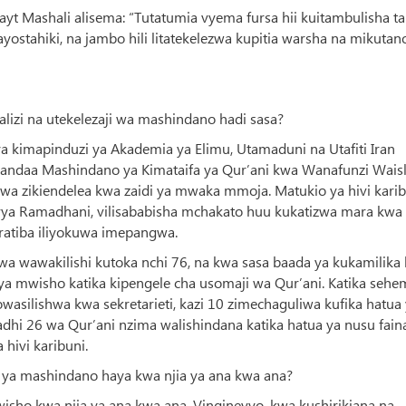
yt Mashali alisema: “Tutatumia vyema fursa hii kuitambulisha ta
yostahiki, na jambo hili litatekelezwa kupitia warsha na mikutan
alizi na utekelezaji wa mashindano hadi sasa?
 ya kimapinduzi ya Akademia ya Elimu, Utamaduni na Utafiti Iran
uandaa Mashindano ya Kimataifa ya Qur’ani kwa Wanafunzi Wais
uwa zikiendelea kwa zaidi ya mwaka mmoja. Matukio ya hivi karib
 vya Ramadhani, vilisababisha mchakato huu kukatizwa mara kwa
a ratiba iliyokuwa imepangwa.
ki wa wawakilishi kutoka nchi 76, na kwa sasa baada ya kukamilika
 ya mwisho katika kipengele cha usomaji wa Qur’ani. Katika sehe
izowasilishwa kwa sekretarieti, kazi 10 zimechaguliwa kufika hatua
adhi 26 wa Qur’ani nzima walishindana katika hatua ya nusu faina
 hivi karibuni.
 ya mashindano haya kwa njia ya ana kwa ana?
wisho kwa njia ya ana kwa ana. Vinginevyo, kwa kushirikiana na