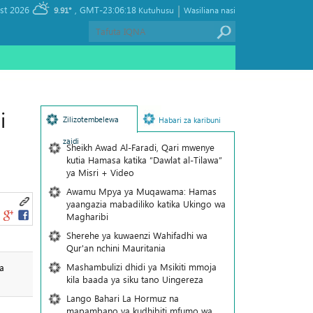
|
, Saturday 08 August 2026
GMT-23:06:18
9.91°
Kutuhusu
Wasiliana nasi
i
Zilizotembelewa
Habari za karibuni
zaidi
Sheikh Awad Al-Faradi, Qari mwenye
kutia Hamasa katika “Dawlat al-Tilawa”
ya Misri + Video
Awamu Mpya ya Muqawama: Hamas
yaangazia mabadiliko katika Ukingo wa
Magharibi
Sherehe ya kuwaenzi Wahifadhi wa
Qur'an nchini Mauritania
Mashambulizi dhidi ya Msikiti mmoja
a
kila baada ya siku tano Uingereza
Lango Bahari La Hormuz na
mapambano ya kudhibiti mfumo wa