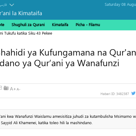
فارسی
r'ani la Kimataifa
ote
Shughuli za Qurani
Kimataifa
Picha‎ - Filamu‎
ni Tukufu katika Siku 43 Pekee
 Shahidi ya Kufungamana na Qur'an
ndano ya Qur’ani ya Wanafunzi
Habari ID:
3482387
’ani kwa Wanafunzi Waislamu amesisitiza juhudi za kutambulisha Msimamo w
ayyid Ali Khamenei, katika toleo hili la mashindano.