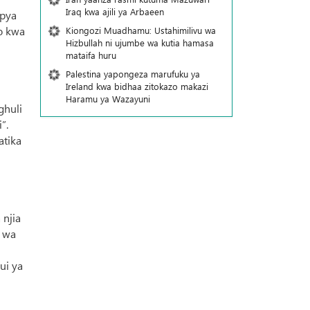
Iraq kwa ajili ya Arbaeen
mpya
o kwa
Kiongozi Muadhamu: Ustahimilivu wa
Hizbullah ni ujumbe wa kutia hamasa
mataifa huru
Palestina yapongeza marufuku ya
Ireland kwa bidhaa zitokazo makazi
Haramu ya Wazayuni
ghuli
”.
atika
 njia
e wa
ui ya