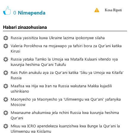
Kosa Ripoti
0
Nimependa
Habari zinazohusiana
Russia yasisitiza kuwa Ukraine lazima ipokonywe silaha
Valeria Porokhova na mojawapo ya tafsiri bora za Qur'ani katika
Kirusi
Russia yataka Tamko la Umoja wa Mataifa Kulaani vitendo vya
kuvunjia heshima Qur'ani Tukufu
Rais Putin anukulu aya za Qur'ani katika 'Siku ya Umoja wa Kitaifa'
Russia
Maafisa wa Hija wa Iran na Russia wakutana Makka kujadili
ushirikiano
Maonyesho ya Maonyesho ya 'Ulimwengu wa Qur'ani' yafanyika
Moscow
Mwanaume ahukumiwa jela nchini Russia kwa kuvunjia heshima
Qur'ani
Mkuu wa ICRO apendekeza kuanzishwa kwa Bunge la Qur'ani la
Ulimwengu wa Kiislamu