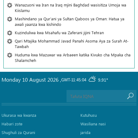
Wanazuoni wa Iran na Iraq mjini Baghdad wasisitiza Umoja wa
Kiislamu
Mashindano ya Qur’ani ya Sultan Qaboos ya Oman: Hatua ya
awali yaanza kwa kishindo
Kuzinduliwa kwa Msahafu wa Zaferani jijini Tehran
Qari Mtajika Mohammad Javad Panahi Asoma Aya za Surah At-
Tawbah
Huduma kwa Mazuwar wa Arbaeen katika Kivuko cha Mpaka cha
Shalamcheh
Monday 10 August 2026
,
9.91°
GMT-11:45:04
Ukurasa wa kwanza
Kutuhusu
Habari zote
Wasiliana nasi
Shughuli za Qurani
jarida