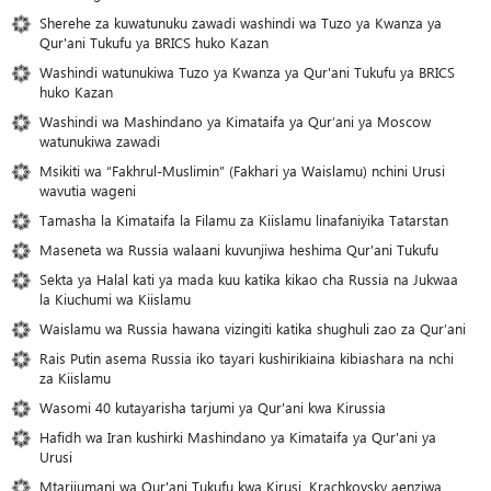
Sherehe za kuwatunuku zawadi washindi wa Tuzo ya Kwanza ya
Qur'ani Tukufu ya BRICS huko Kazan
Washindi watunukiwa Tuzo ya Kwanza ya Qur'ani Tukufu ya BRICS
huko Kazan
Washindi wa Mashindano ya Kimataifa ya Qur’ani ya Moscow
watunukiwa zawadi
Msikiti wa “Fakhrul-Muslimin” (Fakhari ya Waislamu) nchini Urusi
wavutia wageni
Tamasha la Kimataifa la Filamu za Kiislamu linafaniyika Tatarstan
Maseneta wa Russia walaani kuvunjiwa heshima Qur'ani Tukufu
Sekta ya Halal kati ya mada kuu katika kikao cha Russia na Jukwaa
la Kiuchumi wa Kiislamu
Waislamu wa Russia hawana vizingiti katika shughuli zao za Qur’ani
Rais Putin asema Russia iko tayari kushirikiaina kibiashara na nchi
za Kiislamu
Wasomi 40 kutayarisha tarjumi ya Qur'ani kwa Kirussia
Hafidh wa Iran kushirki Mashindano ya Kimataifa ya Qur'ani ya
Urusi
Mtarijumani wa Qur'ani Tukufu kwa Kirusi, Krachkovsky aenziwa