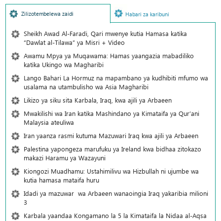
Zilizotembelewa zaidi
Habari za karibuni
Sheikh Awad Al-Faradi, Qari mwenye kutia Hamasa katika
“Dawlat al-Tilawa” ya Misri + Video
Awamu Mpya ya Muqawama: Hamas yaangazia mabadiliko
katika Ukingo wa Magharibi
Lango Bahari La Hormuz na mapambano ya kudhibiti mfumo wa
usalama na utambulisho wa Asia Magharibi
Likizo ya siku sita Karbala, Iraq, kwa ajili ya Arbaeen
Mwakilishi wa Iran katika Mashindano ya Kimataifa ya Qur’ani
Malaysia ateuliwa
Iran yaanza rasmi kutuma Mazuwari Iraq kwa ajili ya Arbaeen
Palestina yapongeza marufuku ya Ireland kwa bidhaa zitokazo
makazi Haramu ya Wazayuni
Kiongozi Muadhamu: Ustahimilivu wa Hizbullah ni ujumbe wa
kutia hamasa mataifa huru
Idadi ya mazuwar wa Arbaeen wanaoingia Iraq yakaribia milioni
3
Karbala yaandaa Kongamano la 5 la Kimataifa la Nidaa al-Aqsa