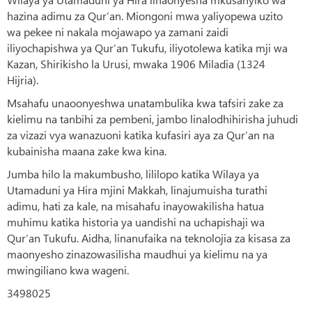
hazina adimu za Qur’an. Miongoni mwa yaliyopewa uzito
wa pekee ni nakala mojawapo ya zamani zaidi
iliyochapishwa ya Qur’an Tukufu, iliyotolewa katika mji wa
Kazan, Shirikisho la Urusi, mwaka 1906 Miladia (1324
Hijria).
Msahafu unaoonyeshwa unatambulika kwa tafsiri zake za
kielimu na tanbihi za pembeni, jambo linalodhihirisha juhudi
za vizazi vya wanazuoni katika kufasiri aya za Qur’an na
kubainisha maana zake kwa kina.
Jumba hilo la makumbusho, lililopo katika Wilaya ya
Utamaduni ya Hira mjini Makkah, linajumuisha turathi
adimu, hati za kale, na misahafu inayowakilisha hatua
muhimu katika historia ya uandishi na uchapishaji wa
Qur’an Tukufu. Aidha, linanufaika na teknolojia za kisasa za
maonyesho zinazowasilisha maudhui ya kielimu na ya
mwingiliano kwa wageni.
3498025