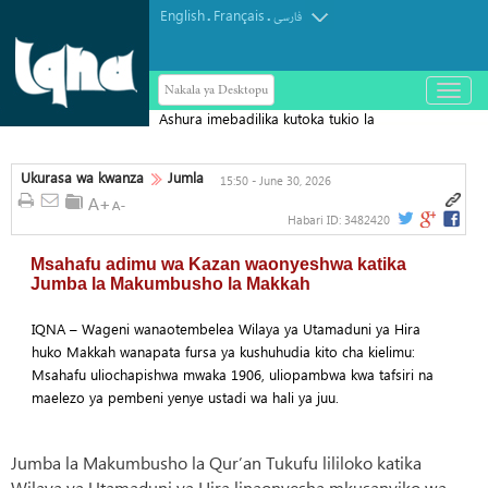
English
Français
.
.
فارسی
Nakala ya Desktopu
باز
و
Ashura imebadilika kutoka tukio la
بسته
کردن
Kihistoria na Kuwa Dhihirisho la
منو
Kistaarabu: Waziri wa Mambo ya Nje
Ukurasa wa kwanza
Jumla
15:50 - June 30, 2026
wa Iran
Habari ID:
3482420
Msahafu adimu wa Kazan waonyeshwa katika
Jumba la Makumbusho la Makkah
IQNA – Wageni wanaotembelea Wilaya ya Utamaduni ya Hira
huko Makkah wanapata fursa ya kushuhudia kito cha kielimu:
Msahafu uliochapishwa mwaka 1906, uliopambwa kwa tafsiri na
maelezo ya pembeni yenye ustadi wa hali ya juu.
Jumba la Makumbusho la Qur’an Tukufu lililoko katika
Wilaya ya Utamaduni ya Hira linaonyesha mkusanyiko wa