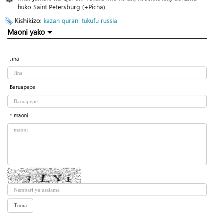
huko Saint Petersburg (+Picha)
Kishikizo:
kazan
qurani tukufu
russia
Maoni yako
Jina
Baruapepe
* maoni