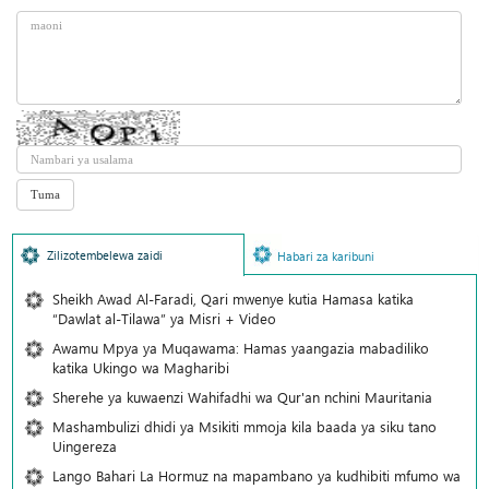
Zilizotembelewa zaidi
Habari za karibuni
Sheikh Awad Al-Faradi, Qari mwenye kutia Hamasa katika
“Dawlat al-Tilawa” ya Misri + Video
Awamu Mpya ya Muqawama: Hamas yaangazia mabadiliko
katika Ukingo wa Magharibi
Sherehe ya kuwaenzi Wahifadhi wa Qur'an nchini Mauritania
Mashambulizi dhidi ya Msikiti mmoja kila baada ya siku tano
Uingereza
Lango Bahari La Hormuz na mapambano ya kudhibiti mfumo wa