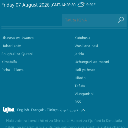
Friday 07 August 2026
,
9.91°
GMT-14:26:30
Ukurasa wa kwanza
Kutuhusu
Habari zote
Wasiliana nasi
Shughuli za Qurani
jarida
Kimataifa
Uchunguzi wa maoni
Picha‎ - Filamu‎
Hali ya hewa
Hifadhi
Tafuta
Viunganishi
RSS
English
Français
Türkçe
.
.
.
.
فارسی
العربیة
Haki zote za tovuti hii ni za Shirika la Habari za Qur'ani la Kimataifa
(IQNA) na unaruhusiwa kutumia yaliyomo kwa sharti la kutaja chanzo