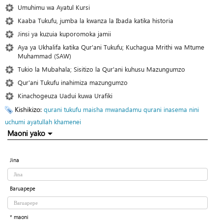
Umuhimu wa Ayatul Kursi
Kaaba Tukufu, jumba la kwanza la Ibada katika historia
Jinsi ya kuzuia kuporomoka jamii
Aya ya Ukhalifa katika Qur'ani Tukufu; Kuchagua Mrithi wa Mtume
Muhammad (SAW)
Tukio la Mubahala; Sisitizo la Qur'ani kuhusu Mazungumzo
Qur'ani Tukufu inahimiza mazungumzo
Kinachogeuza Uadui kuwa Urafiki
Kishikizo:
qurani tukufu
maisha
mwanadamu
qurani inasema nini
uchumi
ayatullah khamenei
Maoni yako
Jina
Baruapepe
* maoni