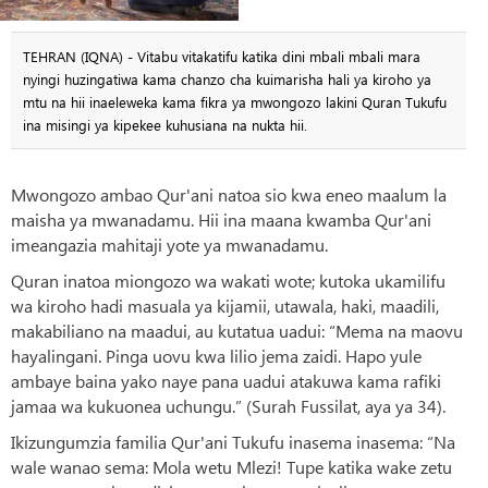
TEHRAN (IQNA) - Vitabu vitakatifu katika dini mbali mbali mara
nyingi huzingatiwa kama chanzo cha kuimarisha hali ya kiroho ya
mtu na hii inaeleweka kama fikra ya mwongozo lakini Quran Tukufu
ina misingi ya kipekee kuhusiana na nukta hii.
Mwongozo ambao Qur'ani natoa sio kwa eneo maalum la
maisha ya mwanadamu. Hii ina maana kwamba Qur'ani
imeangazia mahitaji yote ya mwanadamu.
Quran inatoa miongozo wa wakati wote; kutoka ukamilifu
wa kiroho hadi masuala ya kijamii, utawala, haki, maadili,
makabiliano na maadui, au kutatua uadui: “Mema na maovu
hayalingani. Pinga uovu kwa lilio jema zaidi. Hapo yule
ambaye baina yako naye pana uadui atakuwa kama rafiki
jamaa wa kukuonea uchungu.” (Surah Fussilat, aya ya 34).
Ikizungumzia familia Qur'ani Tukufu inasema inasema: “Na
wale wanao sema: Mola wetu Mlezi! Tupe katika wake zetu