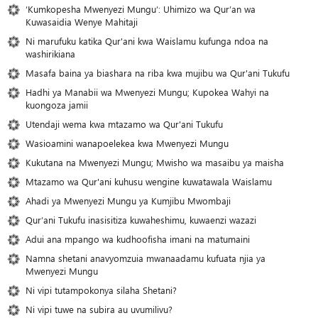
‘Kumkopesha Mwenyezi Mungu’: Uhimizo wa Qur’an wa
Kuwasaidia Wenye Mahitaji
Ni marufuku katika Qur'ani kwa Waislamu kufunga ndoa na
washirikiana
Masafa baina ya biashara na riba kwa mujibu wa Qur'ani Tukufu
Hadhi ya Manabii wa Mwenyezi Mungu; Kupokea Wahyi na
kuongoza jamii
Utendaji wema kwa mtazamo wa Qur'ani Tukufu
Wasioamini wanapoelekea kwa Mwenyezi Mungu
Kukutana na Mwenyezi Mungu; Mwisho wa masaibu ya maisha
Mtazamo wa Qur'ani kuhusu wengine kuwatawala Waislamu
Ahadi ya Mwenyezi Mungu ya Kumjibu Mwombaji
Qur’ani Tukufu inasisitiza kuwaheshimu, kuwaenzi wazazi
Adui ana mpango wa kudhoofisha imani na matumaini
Namna shetani anavyomzuia mwanaadamu kufuata njia ya
Mwenyezi Mungu
Ni vipi tutampokonya silaha Shetani?
Ni vipi tuwe na subira au uvumilivu?