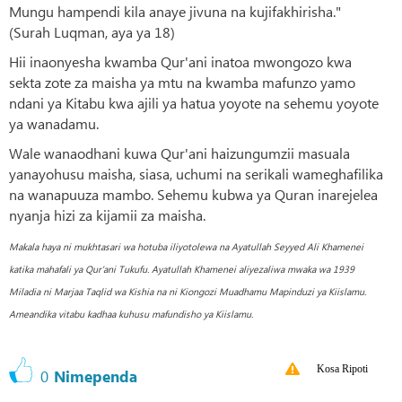
Mungu hampendi kila anaye jivuna na kujifakhirisha."
(Surah Luqman, aya ya 18)
Hii inaonyesha kwamba Qur'ani inatoa mwongozo kwa
sekta zote za maisha ya mtu na kwamba mafunzo yamo
ndani ya Kitabu kwa ajili ya hatua yoyote na sehemu yoyote
ya wanadamu.
Wale wanaodhani kuwa Qur'ani haizungumzii masuala
yanayohusu maisha, siasa, uchumi na serikali wameghafilika
na wanapuuza mambo. Sehemu kubwa ya Quran inarejelea
nyanja hizi za kijamii za maisha.
Makala haya ni mukhtasari wa hotuba iliyotolewa na Ayatullah Seyyed Ali Khamenei
katika mahafali ya Qur'ani Tukufu. Ayatullah Khamenei aliyezaliwa mwaka wa 1939
Miladia ni Marjaa Taqlid wa Kishia na ni Kiongozi Muadhamu Mapinduzi ya Kiislamu.
Ameandika vitabu kadhaa kuhusu mafundisho ya Kiislamu.
Kosa Ripoti
0
Nimependa