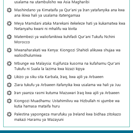
usalama na utambulisho wa Asia Magharibi
Mashindano ya Kimataifa ya Qur'ani ya Iran yatafanyika ana kwa
ana ikiwa hali ya usalama itatengamaa
Meya Mamdani ataka Marekani itekeleze hati ya kukamatwa kwa
Netanyahu kwani ni mhalifu wa kivita
Matembezi ya waliofanikiwa kuhifadi Qur'ani Tukufu Nchini
Morocco
Mwanaharakati wa Kenya: Kiongozi Shahidi alikuwa shujaa wa
waliodhulumiwa
Mbunge wa Malaysia: Kujifunza kusoma na kufahamu Qur’ani
Tukufu ni Suala la lazima kwa kizazi kipya
Likizo ya siku sita Karbala, Iraq, kwa ajili ya Arbaeen
Ziara tukufu ya Arbaeen itafanyika kwa usalama wa hali ya Juu
Iran yaanza rasmi kutuma Mazuwari Iraq kwa ajili ya Arbaeen
Kiongozi Muadhamu: Ustahimilivu wa Hizbullah ni ujumbe wa
kutia hamasa mataifa huru
Palestina yapongeza marufuku ya Ireland kwa bidhaa zitokazo
makazi Haramu ya Wazayuni