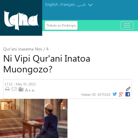
English
Français
.
.
فارسی
Nakala ya Desktopu
باز
و
بسته
کردن
منو
Qur'ani inasema Nini / 4
Ni Vipi Qur'ani Inatoa
Muongozo?
17:21 - May 31, 2022
Habari ID:
3475320