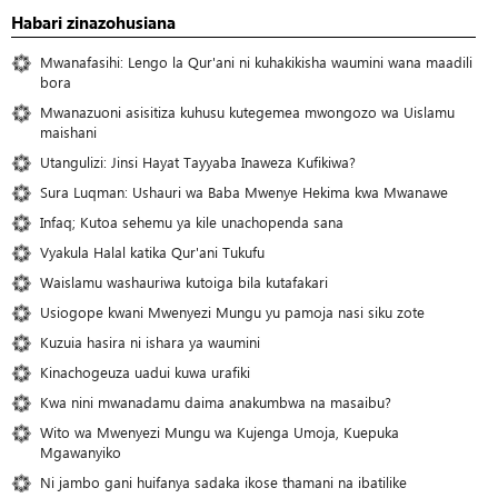
Habari zinazohusiana
Mwanafasihi: Lengo la Qur'ani ni kuhakikisha waumini wana maadili
bora
Mwanazuoni asisitiza kuhusu kutegemea mwongozo wa Uislamu
maishani
Utangulizi: Jinsi Hayat Tayyaba Inaweza Kufikiwa?
Sura Luqman: Ushauri wa Baba Mwenye Hekima kwa Mwanawe
Infaq; Kutoa sehemu ya kile unachopenda sana
Vyakula Halal katika Qur'ani Tukufu
Waislamu washauriwa kutoiga bila kutafakari
Usiogope kwani Mwenyezi Mungu yu pamoja nasi siku zote
Kuzuia hasira ni ishara ya waumini
Kinachogeuza uadui kuwa urafiki
Kwa nini mwanadamu daima anakumbwa na masaibu?
Wito wa Mwenyezi Mungu wa Kujenga Umoja, Kuepuka
Mgawanyiko
Ni jambo gani huifanya sadaka ikose thamani na ibatilike