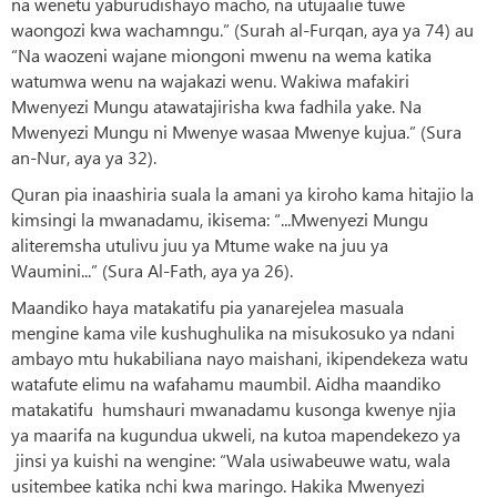
na wenetu yaburudishayo macho, na utujaalie tuwe
waongozi kwa wachamngu.” (Surah al-Furqan, aya ya 74) au
“Na waozeni wajane miongoni mwenu na wema katika
watumwa wenu na wajakazi wenu. Wakiwa mafakiri
Mwenyezi Mungu atawatajirisha kwa fadhila yake. Na
Mwenyezi Mungu ni Mwenye wasaa Mwenye kujua.” (Sura
an-Nur, aya ya 32).
Quran pia inaashiria suala la amani ya kiroho kama hitajio la
kimsingi la mwanadamu, ikisema: “...Mwenyezi Mungu
aliteremsha utulivu juu ya Mtume wake na juu ya
Waumini...” (Sura Al-Fath, aya ya 26).
Maandiko haya matakatifu pia yanarejelea masuala
mengine kama vile kushughulika na misukosuko ya ndani
ambayo mtu hukabiliana nayo maishani, ikipendekeza watu
watafute elimu na wafahamu maumbil. Aidha maandiko
matakatifu humshauri mwanadamu kusonga kwenye njia
ya maarifa na kugundua ukweli, na kutoa mapendekezo ya
jinsi ya kuishi na wengine: “Wala usiwabeuwe watu, wala
usitembee katika nchi kwa maringo. Hakika Mwenyezi