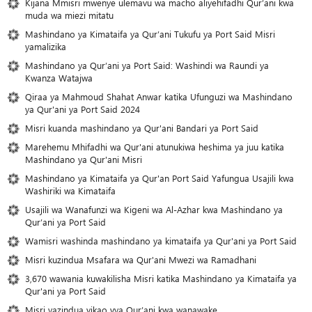
Kijana Mmisri mwenye ulemavu wa macho aliyehifadhi Qur’ani kwa
muda wa miezi mitatu
Mashindano ya Kimataifa ya Qur’ani Tukufu ya Port Said Misri
yamalizika
Mashindano ya Qur’ani ya Port Said: Washindi wa Raundi ya
Kwanza Watajwa
Qiraa ya Mahmoud Shahat Anwar katika Ufunguzi wa Mashindano
ya Qur'ani ya Port Said 2024
Misri kuanda mashindano ya Qur'ani Bandari ya Port Said
Marehemu Mhifadhi wa Qur'ani atunukiwa heshima ya juu katika
Mashindano ya Qur'ani Misri
Mashindano ya Kimataifa ya Qur'an Port Said Yafungua Usajili kwa
Washiriki wa Kimataifa
Usajili wa Wanafunzi wa Kigeni wa Al-Azhar kwa Mashindano ya
Qur’ani ya Port Said
Wamisri washinda mashindano ya kimataifa ya Qur'ani ya Port Said
Misri kuzindua Msafara wa Qur'ani Mwezi wa Ramadhani
3,670 wawania kuwakilisha Misri katika Mashindano ya Kimataifa ya
Qur'ani ya Port Said
Misri yazindua vikao vya Qur’ani kwa wanawake