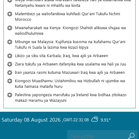
Netanyahu kwani ni mhalifu wa kivita
Matembezi ya waliofanikiwa kuhifadi Qur'ani Tukufu Nchini
Morocco
Mwanaharakati wa Kenya: Kiongozi Shahidi alikuwa shujaa wa
waliodhulumiwa
Mbunge wa Malaysia: Kujifunza kusoma na kufahamu Qur’ani
Tukufu ni Suala la lazima kwa kizazi kipya
Likizo ya siku sita Karbala, Iraq, kwa ajili ya Arbaeen
Ziara tukufu ya Arbaeen itafanyika kwa usalama wa hali ya Juu
Iran yaanza rasmi kutuma Mazuwari Iraq kwa ajili ya Arbaeen
Kiongozi Muadhamu: Ustahimilivu wa Hizbullah ni ujumbe wa
kutia hamasa mataifa huru
Palestina yapongeza marufuku ya Ireland kwa bidhaa zitokazo
makazi Haramu ya Wazayuni
Saturday 08 August 2026
,
9.91°
GMT-22:31:08