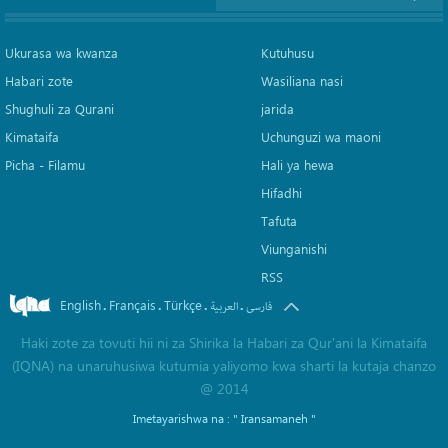
Ukurasa wa kwanza
Kutuhusu
Habari zote
Wasiliana nasi
Shughuli za Qurani
jarida
Kimataifa
Uchunguzi wa maoni
Picha‎ - Filamu‎
Hali ya hewa
Hifadhi
Tafuta
Viunganishi
RSS
English
Français
Türkçe
.
.
.
.
فارسی
العربیة
Haki zote za tovuti hii ni za Shirika la Habari za Qur'ani la Kimataifa
(IQNA) na unaruhusiwa kutumia yaliyomo kwa sharti la kutaja chanzo
@ 2014
Imetayarishwa na :
" Iransamaneh "