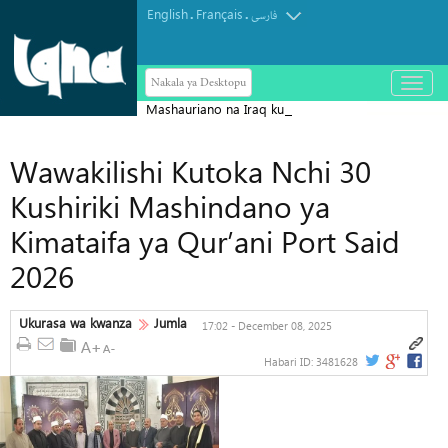
English
Français
.
.
فارسی
Nakala ya Desktopu
باز
و
Mashauriano na Iraq kufanikisha
بسته
کردن
Arbaeen ya mwaka ujao yameanza
منو
Wawakilishi Kutoka Nchi 30
Kushiriki Mashindano ya
Kimataifa ya Qur’ani Port Said
2026
Ukurasa wa kwanza
Jumla
17:02 - December 08, 2025
Habari ID:
3481628