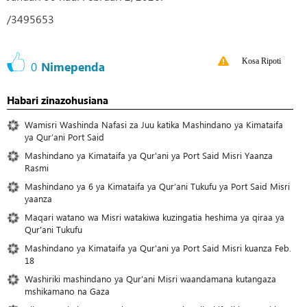
/3495653
Kosa Ripoti
0
Nimependa
Habari zinazohusiana
Wamisri Washinda Nafasi za Juu katika Mashindano ya Kimataifa
ya Qur’ani Port Said
Mashindano ya Kimataifa ya Qur'ani ya Port Said Misri Yaanza
Rasmi
Mashindano ya 6 ya Kimataifa ya Qur’ani Tukufu ya Port Said Misri
yaanza
Maqari watano wa Misri watakiwa kuzingatia heshima ya qiraa ya
Qur'ani Tukufu
Mashindano ya Kimataifa ya Qur'ani ya Port Said Misri kuanza Feb.
18
Washiriki mashindano ya Qur'ani Misri waandamana kutangaza
mshikamano na Gaza