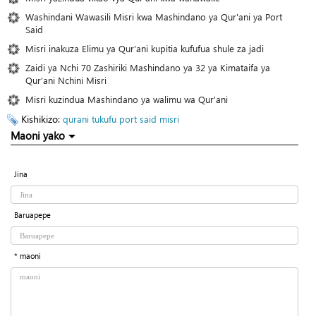
Washindani Wawasili Misri kwa Mashindano ya Qur'ani ya Port
Said
Misri inakuza Elimu ya Qur'ani kupitia kufufua shule za jadi
Zaidi ya Nchi 70 Zashiriki Mashindano ya 32 ya Kimataifa ya
Qur’ani Nchini Misri
Misri kuzindua Mashindano ya walimu wa Qur'ani
Kishikizo:
qurani tukufu
port said
misri
Maoni yako
Jina
Baruapepe
* maoni