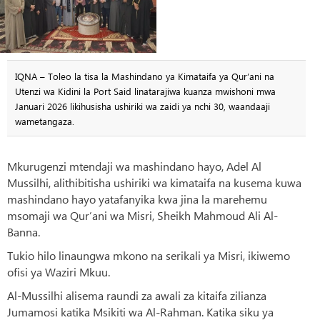
IQNA – Toleo la tisa la Mashindano ya Kimataifa ya Qur’ani na
Utenzi wa Kidini la Port Said linatarajiwa kuanza mwishoni mwa
Januari 2026 likihusisha ushiriki wa zaidi ya nchi 30, waandaaji
wametangaza.
Mkurugenzi mtendaji wa mashindano hayo, Adel Al
Mussilhi, alithibitisha ushiriki wa kimataifa na kusema kuwa
mashindano hayo yatafanyika kwa jina la marehemu
msomaji wa Qur’ani wa Misri, Sheikh Mahmoud Ali Al-
Banna.
Tukio hilo linaungwa mkono na serikali ya Misri, ikiwemo
ofisi ya Waziri Mkuu.
Al-Mussilhi alisema raundi za awali za kitaifa zilianza
Jumamosi katika Msikiti wa Al-Rahman. Katika siku ya