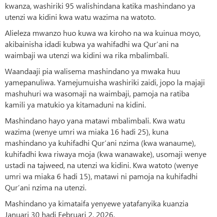
kwanza, washiriki 95 walishindana katika mashindano ya
utenzi wa kidini kwa watu wazima na watoto.
Alieleza mwanzo huo kuwa wa kiroho na wa kuinua moyo,
akibainisha idadi kubwa ya wahifadhi wa Qur’ani na
waimbaji wa utenzi wa kidini wa rika mbalimbali.
Waandaaji pia walisema mashindano ya mwaka huu
yamepanuliwa. Yamejumuisha washiriki zaidi, jopo la majaji
mashuhuri wa wasomaji na waimbaji, pamoja na ratiba
kamili ya matukio ya kitamaduni na kidini.
Mashindano hayo yana matawi mbalimbali. Kwa watu
wazima (wenye umri wa miaka 16 hadi 25), kuna
mashindano ya kuhifadhi Qur’ani nzima (kwa wanaume),
kuhifadhi kwa riwaya moja (kwa wanawake), usomaji wenye
ustadi na tajweed, na utenzi wa kidini. Kwa watoto (wenye
umri wa miaka 6 hadi 15), matawi ni pamoja na kuhifadhi
Qur’ani nzima na utenzi.
Mashindano ya kimataifa yenyewe yatafanyika kuanzia
Januari 30 hadi Februari 2, 2026.