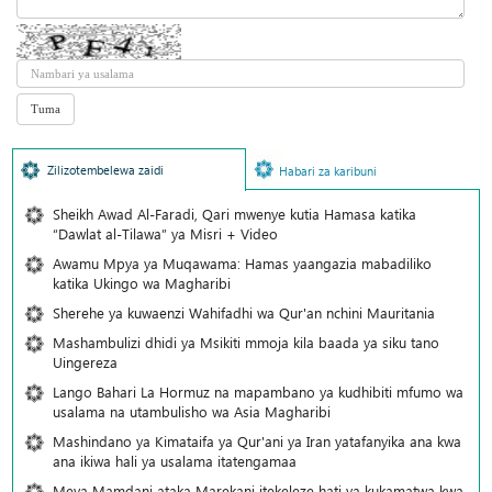
Zilizotembelewa zaidi
Habari za karibuni
Sheikh Awad Al-Faradi, Qari mwenye kutia Hamasa katika
“Dawlat al-Tilawa” ya Misri + Video
Awamu Mpya ya Muqawama: Hamas yaangazia mabadiliko
katika Ukingo wa Magharibi
Sherehe ya kuwaenzi Wahifadhi wa Qur'an nchini Mauritania
Mashambulizi dhidi ya Msikiti mmoja kila baada ya siku tano
Uingereza
Lango Bahari La Hormuz na mapambano ya kudhibiti mfumo wa
usalama na utambulisho wa Asia Magharibi
Mashindano ya Kimataifa ya Qur'ani ya Iran yatafanyika ana kwa
ana ikiwa hali ya usalama itatengamaa
Meya Mamdani ataka Marekani itekeleze hati ya kukamatwa kwa