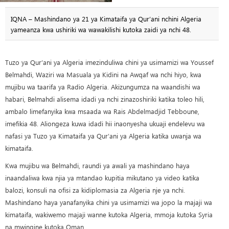
IQNA – Mashindano ya 21 ya Kimataifa ya Qur’ani nchini Algeria
yameanza kwa ushiriki wa wawakilishi kutoka zaidi ya nchi 48.
Tuzo ya Qur’ani ya Algeria imezinduliwa chini ya usimamizi wa Youssef
Belmahdi, Waziri wa Masuala ya Kidini na Awqaf wa nchi hiyo, kwa
mujibu wa taarifa ya Radio Algeria. Akizungumza na waandishi wa
habari, Belmahdi alisema idadi ya nchi zinazoshiriki katika toleo hili,
ambalo limefanyika kwa msaada wa Rais Abdelmadjid Tebboune,
imefikia 48. Aliongeza kuwa idadi hii inaonyesha ukuaji endelevu wa
nafasi ya Tuzo ya Kimataifa ya Qur’ani ya Algeria katika uwanja wa
kimataifa.
Kwa mujibu wa Belmahdi, raundi ya awali ya mashindano haya
inaandaliwa kwa njia ya mtandao kupitia mikutano ya video katika
balozi, konsuli na ofisi za kidiplomasia za Algeria nje ya nchi.
Mashindano haya yanafanyika chini ya usimamizi wa jopo la majaji wa
kimataifa, wakiwemo majaji wanne kutoka Algeria, mmoja kutoka Syria
na mwingine kutoka Oman.