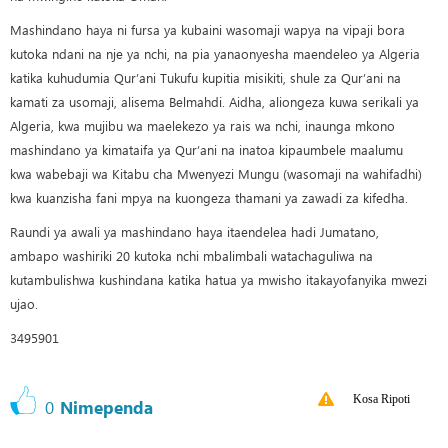
Mashindano haya ni fursa ya kubaini wasomaji wapya na vipaji bora
kutoka ndani na nje ya nchi, na pia yanaonyesha maendeleo ya Algeria
katika kuhudumia Qur’ani Tukufu kupitia misikiti, shule za Qur’ani na
kamati za usomaji, alisema Belmahdi. Aidha, aliongeza kuwa serikali ya
Algeria, kwa mujibu wa maelekezo ya rais wa nchi, inaunga mkono
mashindano ya kimataifa ya Qur’ani na inatoa kipaumbele maalumu
kwa wabebaji wa Kitabu cha Mwenyezi Mungu (wasomaji na wahifadhi)
kwa kuanzisha fani mpya na kuongeza thamani ya zawadi za kifedha.
Raundi ya awali ya mashindano haya itaendelea hadi Jumatano,
ambapo washiriki 20 kutoka nchi mbalimbali watachaguliwa na
kutambulishwa kushindana katika hatua ya mwisho itakayofanyika mwezi
ujao.
3495901
Kosa Ripoti
0
Nimependa