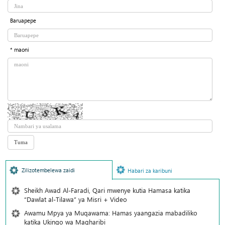
Baruapepe
* maoni
Zilizotembelewa zaidi
Habari za karibuni
Sheikh Awad Al-Faradi, Qari mwenye kutia Hamasa katika
“Dawlat al-Tilawa” ya Misri + Video
Awamu Mpya ya Muqawama: Hamas yaangazia mabadiliko
katika Ukingo wa Magharibi