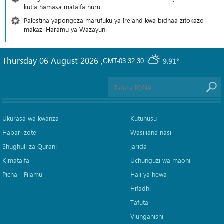
kutia hamasa mataifa huru
Palestina yapongeza marufuku ya Ireland kwa bidhaa zitokazo
makazi Haramu ya Wazayuni
Thursday 06 August 2026
,
9.91°
GMT-03:32:30
Ukurasa wa kwanza
Kutuhusu
Habari zote
Wasiliana nasi
Shughuli za Qurani
jarida
Kimataifa
Uchunguzi wa maoni
Picha‎ - Filamu‎
Hali ya hewa
Hifadhi
Tafuta
Viunganishi