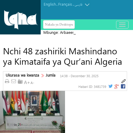
English
Français
.
.
فارسی
Nakala ya Desktopu
باز
و
Mbunge: Arbaeen ni kielelezo cha
بسته
کردن
ujumbe wa kudumu wa Ashura
منو
Nchi 48 zashiriki Mashindano
ya Kimataifa ya Qur’ani Algeria
Ukurasa wa kwanza
Jumla
14:38 - December 30, 2025
Habari ID:
3481739