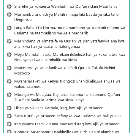
Sherehe ya kuwaenzi Wahifadhi wa Qur'an nchini Mauritania
Mashambulizi dhidi ya Msikiti mmoja kila baada ya siku tano
Uingereza
Lango Bahari La Hormuz na mapambano ya kudhibiti mfumo wa
usalama na utambulisho wa Asia Magharibi
Mashindano ya Kimataifa ya Qur'ani ya Iran yatafanyika ana kwa
ana ikiwa hali ya usalama itatengamaa
Meya Mamdani ataka Marekani itekeleze hati ya kukamatwa kwa
Netanyahu kwani ni mhalifu wa kivita
Matembezi ya waliofanikiwa kuhifadi Qur'ani Tukufu Nchini
Morocco
Mwanaharakati wa Kenya: Kiongozi Shahidi alikuwa shujaa wa
waliodhulumiwa
Mbunge wa Malaysia: Kujifunza kusoma na kufahamu Qur’ani
Tukufu ni Suala la lazima kwa kizazi kipya
Likizo ya siku sita Karbala, Iraq, kwa ajili ya Arbaeen
Ziara tukufu ya Arbaeen itafanyika kwa usalama wa hali ya Juu
Iran yaanza rasmi kutuma Mazuwari Iraq kwa ajili ya Arbaeen
Kiongozi Muadhamu: Ustahimilivu wa Hizbullah ni ujumbe wa