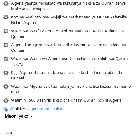
Algeria yaanza mchakato wa kukusanya Nakala za Qur'ani zenye
Makosa ya uchapishaji
Kozi ya Mafunzo kwa Majaji wa Mashindano ya Qur’an Yafanyika
Nchini Algeria
Waziri wa Wakfu Algeria Abainisha Mafanikio Katika Kufundisha
Qur’ani
Algeria kuongeza zawadi za fedha taslimu katika mashindano ya
Qur'ani
Waziri wa Wakfu wa Algeria asisitiza uchapishaji sahihi wa Qur’ani
Tukufu
Kijiji Algeria chafurahia kijana aliyeshinda shindano la kitaifa la
Qur'ani
Waziri wa Algeria asisitiza nafasi ya misikiti katika kuzuia misimamo
mikali
Waumini 500 washiriki kikao cha Khatm Qur’ani nchini Algeria
Kishikizo:
algeria
qurani tukufu
Maoni yako
Jina