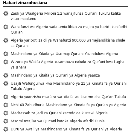
Habari zinazohusiana
Zaidi ya Waalgeria Milioni 1.2 wanajifunza Qur’ani Tukufu katika
vituo maalumu
Wanafunzi wa Algeria watatumia likizo za majira ya baridi kuhifadhi
Qur'ani
Algeria yaripoti zaidi ya Wanafunzi 900,000 wamejiandikisha shule
za Qur’ani
Mashindano ya Kitaifa ya Usomaji Qur’ani Yazinduliwa Algeria
Wizara ya Wakfu Algeria kusambaza nakala za Qur'ani kwa Lugha
ya Ishara
Mashindano ya Kitaifa ya Qur’ani ya Algeria yaanza
Usajili Wafunguliwa kwa Mashindano ya 21 ya Kimataifa ya Qur’ani
Tukufu Algeria
Algeria yaanzisha msafara wa kitaifa wa kisomo cha Qur’an Tukufu
Nchi 40 Zahudhuria Mashindano ya Kimataifa ya Qur’an ya Algeria
Madrassah za jadi za Qur'ani zaendelea kustawi Algeria
Msomi mtajika wa Qur’ani kutoka Algeria afariki Dunia
Duru ya Awali ya Mashindano ya Kimataifa ya Qur'ani ya Algeria